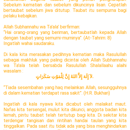
Sebelum kematian dan sebelum dikuncinya lisan. Cepatlah
bertaubat sebelum jiwa ditutup. Taubat itu sempurna bagi
pelaku kebajikan.
Allah Subhannahu wa Ta'ala’ berfirman:
“Hai orang-orang yang beriman, bertaubatlah kepada Allah
dengan taubat yang semurni-murninya”. (At-Tahrim: 8)
Ingatlah wahai saudaraku.
Di kala kita merasakan pedihnya kematian maka Rasulullah
sebagai makhluk yang paling dicintai oleh Allah Subhannahu
wa Ta'ala telah bersabda Rasulullah Shalallaahu alaihi
wasalam :
لاَ إِلَهَ إِلاَّ اللهُ إِنَّ لِلْمَوْتِ سَكَرَاتٍ.
“Tiada sesembahan yang haq melainkan Allah, sesungguhnya
di dalam kematian terdapat rasa sakit”. (H.R. Bukhari)
Ingatlah di kala nyawa kita dicabut oleh malaikat maut.
Nafas kita tersengal, mulut kita dikunci, anggota badan kita
lemah, pintu taubat telah tertutup bagi kita. Di sekitar kita
terdengar tangisan dan rintihan handai taulan yang kita
tinggalkan. Pada saat itu tidak ada yang bisa menghindarkan