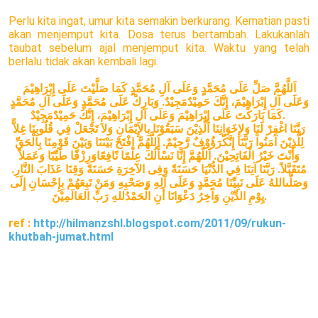
Perlu kita ingat, umur kita semakin berkurang. Kematian pasti
akan menjemput kita. Dosa terus bertambah. Lakukanlah
taubat sebelum ajal menjemput kita. Waktu yang telah
berlalu tidak akan kembali lagi.
اَللَّهُمَّ صَلِّ عَلَى مُحَمَّدٍ وَعَلَى آلِ مُحَمَّدٍ كَمَا صَلَّيْتَ عَلَى إِبْرَاهِيْمَ
وَعَلَى آلِ إِبْرَاهِيْمَ، إِنَّكَ حَمِيْدٌمَجِيْدٌ. وَبَارِكْ عَلَى مُحَمَّدٍ وَعَلَى آلِ مُحَمَّدٍ
كَمَا بَارَكْتَ عَلَى إِبْرَاهِيْمَ وَعَلَى آلِ إِبْرَاهِيْمَ، إِنَّكَ حَمِيْدٌمَجِيْدٌ.
رَبَّنَا اغْفِرْ لَنَا وَلإِخَوَانِنَا الَّذِيْنَ سَبَقُوْنَا بِالإِيْمَانِ وَلاَ تَجْعَلْ فِي قُلُوبِنَا غِلاًّ
لِلَّذِيْنَ آمَنُواْ رَبَّنَا إِنَّكّرَؤُوْفٌ رَّحِيْمٌ. اَللَّهُمَّ افْتَحْ بَيْنَنَا وَبَيْنَ قَوْمِنَا بِالْحَقِّ
وَأَنْتَ خَيْرُ الْفَاتِحِيْنَ. اَللَّهُمَّ إِنَّا نَسْأَلُكَ عِلْمًا نًافِعًاوَرِزْقًا طَيِّبًا وَعَمَلاً
مُتَقَبَّلاً. رَبَّنَا آتِنَا فِي الدُّنْيَا حَسَنَةً وَفِى الآخِرَةِ حَسَنَةً وَقِنَا عَذَابَ النَّارِ.
وَصَلَّىاللهُ عَلَى نَبِيِّنَا مُحَمَّدٍ وَعَلَى آلِهِ وَصَحْبِهِ وَمَنْ تَبِعَهُمْ بِإِحْسَانِ إِلَى
يِوْمِ الدِّيْنِ وَآَخِرُ دَعْوَانَا أَنِ الْحَمْدُللهِ رَبِّ العَالَمِيْنَ.
ref :
http://hilmanzshl.blogspot.com/2011/09/rukun-
khutbah-jumat.html