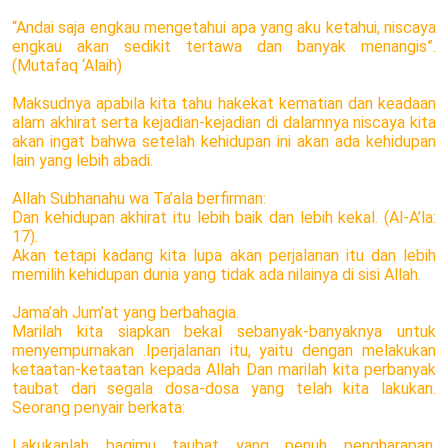
“Andai saja engkau mengetahui apa yang aku ketahui, niscaya
engkau akan sedikit tertawa dan banyak menangis”.
(Mutafaq ‘Alaih)
Maksudnya apabila kita tahu hakekat kematian dan keadaan
alam akhirat serta kejadian-kejadian di dalamnya niscaya kita
akan ingat bahwa setelah kehidupan ini akan ada kehidupan
lain yang lebih abadi.
Allah Subhanahu wa Ta’ala berfirman:
Dan kehidupan akhirat itu lebih baik dan lebih kekal. (Al-A’la:
17).
Akan tetapi kadang kita lupa akan perjalanan itu dan lebih
memilih kehidupan dunia yang tidak ada nilainya di sisi Allah.
Jama’ah Jum’at yang berbahagia.
Marilah kita siapkan bekal sebanyak-banyaknya untuk
menyempurnakan .Iperjalanan itu, yaitu dengan melakukan
ketaatan-ketaatan kepada Allah Dan marilah kita perbanyak
taubat dari segala dosa-dosa yang telah kita lakukan.
Seorang penyair berkata:
Lakukanlah bagimu taubat yang penuh pengharapan.