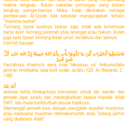
makna lengkap. Bukan sekedar potongan yang belum
lengkap pengertiannya. Maka tidak dikatakan sebagai
pembacaan Al-Quran bila sekedar mengucapkan lafadz:
“tsumma nazhar”.
Tentang tema ayatnya bebas saja, tidak ada ketentuan
harus ayat tentang perintah atau larangan atau hukum. Boleh
juga ayat Quran tentang kisah umat terdahulu dan lainnya.
Contoh bacaan:
فَاسْتبَقُِوا اْلخَيْرَاتِ أَيْنَ مَا تَكُونوُا يَأْتِ بِكُمُ اللهُ جَمِيعًا إِنَّ اللهَ عَلىَ كُلِّ
شَئٍ قَدِيرٌ
Fastabiqul khairooti ayna maa takuunuu ya’ tinikumullahu
jamii’an innallaaha ‘alaa kulli syaiin qodiiru (QS. Al-Baqarah, 2 :
148)
أَمّا بَعْدُ
ammaa ba’du..Selanjutnya berwasiat untuk diri sendiri dan
jamaah agar selalu dan meningkatkan taqwa kepada Allah
SWT, lalu mulai berkhutbah sesuai topiknya.
Memanggil jamaah bisa dengan panggilan ayyuhal muslimun,
atau ma’asyiral muslimin rahimakumullah, atau “sidang jum’at
yang dirahmati Allah”.