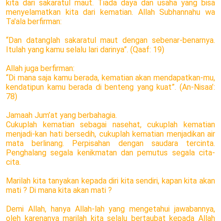
kita dari sakaratul maut. Tiada daya dan usaha yang bisa
menyelamatkan kita dari kematian. Allah Subhannahu wa
Ta'ala berfirman:
“Dan datanglah sakaratul maut dengan sebenar-benarnya.
Itulah yang kamu selalu lari darinya”. (Qaaf: 19)
Allah juga berfirman:
“Di mana saja kamu berada, kematian akan mendapatkan-mu,
kendatipun kamu berada di benteng yang kuat”. (An-Nisaa’:
78)
Jamaah Jum’at yang berbahagia.
Cukuplah kematian sebagai nasehat, cukuplah kematian
menjadi-kan hati bersedih, cukuplah kematian menjadikan air
mata berlinang. Perpisahan dengan saudara tercinta.
Penghalang segala kenikmatan dan pemutus segala cita-
cita.
Marilah kita tanyakan kepada diri kita sendiri, kapan kita akan
mati ? Di mana kita akan mati ?
Demi Allah, hanya Allah-lah yang mengetahui jawabannya,
oleh karenanya marilah kita selalu bertaubat kepada Allah