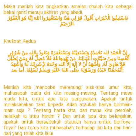
Maka marilah kita tingkatkan amalan shaleh kita sebagai
bekal nanti menuju akhirat yang abadi.
فَ
اسْتَبِقُوا الْخَيْرَاتِ أَقُولُ قَوْ لِي هَذَا وَاسْتَغْفِرُوا اللهَ اِنَّهُ هُوَ الْغَفُوْرُ
الرَّحِيْمُ.
Khutbah Kedua
إِنَّ الْحَمْدَ لله نَحْمَدُهُ وَنَسْتَعِيْنُهُ وَنَسْتَغْفِرُهْ وَنَعُوذُ بِاللهِ مِنْ شُرُوْرِ
أَنْفُسِنَا وَمِنْ سَيِّئَاتِ أَعْمَالِنَا، مَنْ يَهْدِهِاللهُ فَلاَ مُضِلَّ لَهُ وَمَنْ يُضْلِلْ
فَلاَ هَادِيَ لَهُ, وَأَشْهَدُ أَنْ لاَ إِلَهَ إِلاَّ الله وَحْدَهُ لاَ شَرِيْكَ لَهُ وَأَشْهَدُ
أَنَّمُحَمَّدًا عَبْدُهُ وَرَسُوْلُهُ صَلَّى اللهُ عَلَيْهِ وَسَلَّمْ تَسْلِمًا. أما بعد:
Marilah kita mencoba merenungi sisa-sisa umur kita,
muhasabah pada diri kita masing-masing. Tentang masa
muda kita, untuk apa kita pergunakan. Apakah untuk
melaksanakan taat kepada Allah ataukah hanya bermain-
main saja ? Tentang harta kita, dari mana kita peroleh,
halalkah ia atau haram ? Dan untuk apa kita belanjakan,
apakah untuk bersedekah ataukah hanya untuk berfoya-
foya? Dan terus kita muhasabah terhadap diri kita dari hari-
hari yang telah kita lalui.