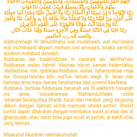
اَللَّهُمَّ اغْفِرْ لِلْمُسْلِمِيْنَ وَالْمُسْلِمَاتِ، وَالْمُؤْمِنِيْنَ وَالْمُؤْمِنَاتِ اْلأَحْيَاءِ
مِنْهُمْ وَاْلأَمْوَاتِ، إِنَّكَ سَمِيْعٌ قَرِيْبٌ مُجِيْبُ الدّعَوَاتِ.
رَبّنَا لاَتُؤَاخِذْ نَا إِنْ نَسِيْنَا أَوْ أَخْطَأْنَا رَبّنَا وَلاَ تَحْمِلْ عَلَيْنَا إِصْرًا كَمَا حَمَلْتَهُ
عَلََى اّلذِيْنَ مِنْ قَبْلِنَا رَبّنَا وَلاَ تًحَمّلْنَا مَالاَ طَاقَةَ لَنَا بِهِ وَاعْفُ عَنّا وَاغْفِرْ
لَنَا وَارْحَمْنَا أَنْتَ مَوْلاَنَا فَانْصُرْنَا عَلَى الْقَوْمِ الْكَافِرِيْنَ.
رَبَنَا ءَاتِنَا فِي الدّنْيَا حَسَنَةً وَفِي اْلأَخِرَةِ حَسَنَةً وَقِنَا عَذَابَ النّارِ.
والحمد لله رب العالمين.
Allahummagh fir lilmuslimiina wal muslimaati, wal mu’miniina
wal mu’minaatil ahyaa’I minhum wal amwaati, innaka samii’un
qoriibun muhiibud da’waati.
Robbanaa laa tuaakhidznaa in nasiinaa aw akhtho’naa.
Robbanaa walaa tahmil ‘alaynaa ishron kamaa halamtahuu
‘alalladziina min qoblinaa.Robbana walaa tuhammilnaa maa
laa thooqotalanaa bihi, wa’fua ‘annaa wagh fir lanaa war
hamnaa anta maw laanaa fanshurnaa ‘alal qowmil kaafiriina.
Robbana ‘aatinaa fiddunyaa hasanah wa fil aakhiroti hasanah
wa qinaa ‘adzaabannaar. Walhamdulillaahi robbil
‘aalamiin.Selanjutnya khatib turun dari mimbar yang langsung
diikuti dengan iqamat untuk memulai shalat jum’at. Shalat
jum’at dapat dilakukan dengan membaca surat al a’laa dan al
ghasyiyyah, atau surat bisa juga surat al jum’ah, al kahfi atau
yang lainnya.
Maasyiral Muslimin rahimakumullah