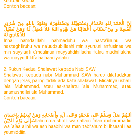
khutbah kedua.
Contoh bacaan:
إِنّ الْحَمْدَ ِللهِ نَحْمَدُهُ وَنَسْتَعِيْنُهُ وَنَسْتَغْفِرُهُ وَنَعُوْذُ بِاللهِ مِنْ شُرُوْرِ
أَنْفُسِنَا و مِنْ َسَيّئَاتِ أَعْمَالِنَا مَنْ يَهْدِهِ اللهُ فَلاَ مُضِلّ لَهُ وَمَنْ يُضْلِلْ
فَلاَ هَادِيَ لَهُ
Innal hamdalillahi nahmaduhu wa nasta’iinuhu wa
nastaghfiruhu wa na’uudzubillaahi min syuruuri anfusinaa wa
min sayyiaati a’maalinaa mayyahdihillaahu falaa mudhillalahu
wa mayyudhlilfalaa haadiyalahu
2. Rukun Kedua: Shalawat kepada Nabi SAW
Shalawat kepada nabi Muhammad SAW harus dilafadzkan
dengan jelas, paling tidak ada kata shalawat. Misalnya ushalli
‘ala Muhammad, atau as-shalatu ‘ala Muhammad, atau
anamushallai ala Muhammad.
Contoh bacaan:
اَللهُمّ صَلّ وَسَلّمْ عَلى مُحَمّدٍ وَعَلى آلِهِ وِأَصْحَابِهِ وَمَنْ تَبِعَهُمْ بِإِحْسَانٍ
إِلَى يَوْمِ الدّيْن.
Allahumma sholli wa sallam ‘alaa muhammadin
wa ‘alaa alihii wa ash haabihi wa man tabi’ahum bi ihsaani ilaa
yaumiddiin.