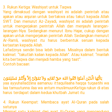
3. Rukun Ketiga: Washiyat untuk Taqwa
Yang dimaksud dengan washiyat ini adalah perintah atau
ajakan atau anjuran untuk bertakwa atau takut kepada Allah
SWT. Dan menurut Az-Zayadi, washiyat ini adalah perintah
untuk mengerjakan perintah Allah dan menjauhi larangan-
larangan-Nya. Sedangkan menurut Ibnu Hajar, cukup dengan
ajakan untuk mengerjakan perintah Allah. Sedangkan menurut
Ar-Ramli, washiyat itu harus berbentuk seruan kepada
ketaatan kepada Allah.
Lafadznya sendiri bisa lebih bebas. Misalnya dalam bentuk
kalimat: “takutlah kalian kepada Allah”. Atau kalimat: “marilah
kita bertaqwa dan menjadi hamba yang taat”.
Contoh bacaan:
يَاأَيّهَا الّذَيْنَ آمَنُوْا اتّقُوا اللهَ حَقّ تُقَاتِهِ وَلاَ تَمُوْتُنّ إِلاّ وَأَنْتُمْ مُسْلِمُوْنَ
yaa ayyuhalladziina aamanuu ittaqullaaha haqqa tuqaatihi wa
laa tamuutunna ilaa wa antum muslimuunKetiga rukun di atas
harus terdapat dalam kedua khutbah Jumat itu.
4. Rukun Keempat: Membaca ayat Al-Quran pada salah
satunya
Minimal satu kalimat dari ayat Al-Quran yang mengandung