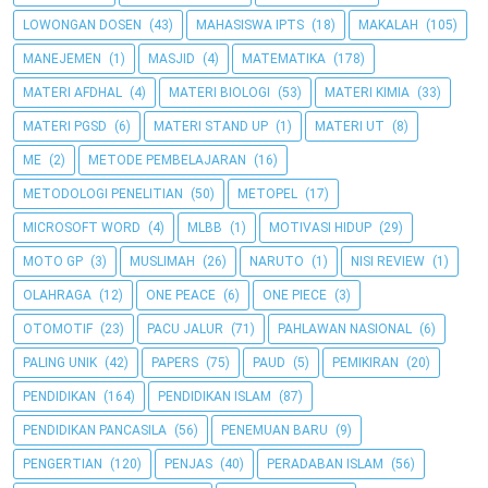
LOWONGAN DOSEN
(43)
MAHASISWA IPTS
(18)
MAKALAH
(105)
MANEJEMEN
(1)
MASJID
(4)
MATEMATIKA
(178)
MATERI AFDHAL
(4)
MATERI BIOLOGI
(53)
MATERI KIMIA
(33)
MATERI PGSD
(6)
MATERI STAND UP
(1)
MATERI UT
(8)
ME
(2)
METODE PEMBELAJARAN
(16)
METODOLOGI PENELITIAN
(50)
METOPEL
(17)
MICROSOFT WORD
(4)
MLBB
(1)
MOTIVASI HIDUP
(29)
MOTO GP
(3)
MUSLIMAH
(26)
NARUTO
(1)
NISI REVIEW
(1)
OLAHRAGA
(12)
ONE PEACE
(6)
ONE PIECE
(3)
OTOMOTIF
(23)
PACU JALUR
(71)
PAHLAWAN NASIONAL
(6)
PALING UNIK
(42)
PAPERS
(75)
PAUD
(5)
PEMIKIRAN
(20)
PENDIDIKAN
(164)
PENDIDIKAN ISLAM
(87)
PENDIDIKAN PANCASILA
(56)
PENEMUAN BARU
(9)
PENGERTIAN
(120)
PENJAS
(40)
PERADABAN ISLAM
(56)