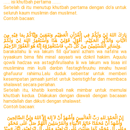
……. isi khutbah pertama ………
Setelah di itu menutup khutbah pertama dengan do’a untuk
seluruh kaum muslimin dan muslimat.
Contoh bacaan:
بَارَكَ اللهُ لِيْ وَلَكُمْ فِي الْقُرْآنِ الْعَظِيْمِ وَنَفَعَنِيْ وَإِيَّاكُمْ بِمَا فِيْهِ مِنَ
اْلآيَاتِ وَالذِّكْرِ الْحَكِيْمِ. أَقُوْلُ قَوْلِيْ هَذَا وَأَسْتَغْفِرُ اللهَ لِيْ وَلَكُمْ
وَلِسَائِرِ الْمُسْلِمِيْنَ مِنْ كُلِّ ذَنْبٍ فَاسْتَغْفِرُوْهُ إِنَّهُ هُوَ الْغَفُوْرُ الرَّحِيْمُ.
barakallahu lii wa lakum fill qur’aanil azhiim wa nafa’nii wa
iyyaakum bima fiihi minal aayaati wa dzikril hakiim. Aquulu
qowlii hadzaa wa astaghfirullaaha lii wa lakum wa lisaa iril
muslimiina min kulli danbin fastaghfiruuhu innahu huwal
ghafuurur rahiimu.Lalu duduk sebentar untuk memberi
kesempatan jamaah jum’at untuk beristighfar dan membaca
shalawat secara perlahan.
Setelah itu, khatib kembali naik mimbar untuk memulai
khutbah kedua. Dilakukan dengan diawali dengan bacaaan
hamdallah dan diikuti dengan shalawat.
Contoh bacaan:
إِنّ الْحَمْدَ ِللهِ رَبِّ الْعَالَمِينَ وَأَشْهَدُ أَنْ لاَ إِلهَ إِلاّ اللهُ وَلِيُّ الصَّالِحِينَ
وَأَشْهَدُ أَنّ مُحَمّدًا خَاتَمُ الأَنْْْبِيَاءِ وَالْمُرْسَلِينَ اَللَّهُمَّ صَلِّ عَلَى مُحَمَّدٍ
وَعَلَى آلِ مُحَمَّدٍ كَمَا صَلَّيْتَ عَلَى إِبْرَاهِيْمَ وَعَلَى آلِ إِبْرَاهِيْمَ، إِنَّكَ حَمِيْدٌ