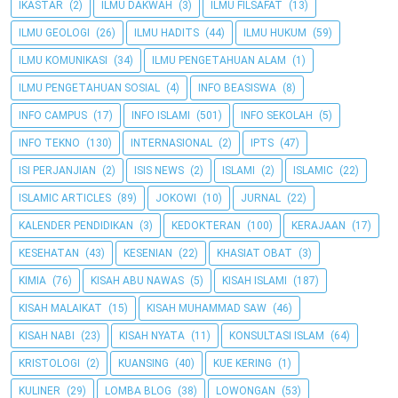
IKASTAR
(2)
ILMU DAKWAH
(3)
ILMU FILSAFAT
(13)
ILMU GEOLOGI
(26)
ILMU HADITS
(44)
ILMU HUKUM
(59)
ILMU KOMUNIKASI
(34)
ILMU PENGETAHUAN ALAM
(1)
ILMU PENGETAHUAN SOSIAL
(4)
INFO BEASISWA
(8)
INFO CAMPUS
(17)
INFO ISLAMI
(501)
INFO SEKOLAH
(5)
INFO TEKNO
(130)
INTERNASIONAL
(2)
IPTS
(47)
ISI PERJANJIAN
(2)
ISIS NEWS
(2)
ISLAMI
(2)
ISLAMIC
(22)
ISLAMIC ARTICLES
(89)
JOKOWI
(10)
JURNAL
(22)
KALENDER PENDIDIKAN
(3)
KEDOKTERAN
(100)
KERAJAAN
(17)
KESEHATAN
(43)
KESENIAN
(22)
KHASIAT OBAT
(3)
KIMIA
(76)
KISAH ABU NAWAS
(5)
KISAH ISLAMI
(187)
KISAH MALAIKAT
(15)
KISAH MUHAMMAD SAW
(46)
KISAH NABI
(23)
KISAH NYATA
(11)
KONSULTASI ISLAM
(64)
KRISTOLOGI
(2)
KUANSING
(40)
KUE KERING
(1)
KULINER
(29)
LOMBA BLOG
(38)
LOWONGAN
(53)