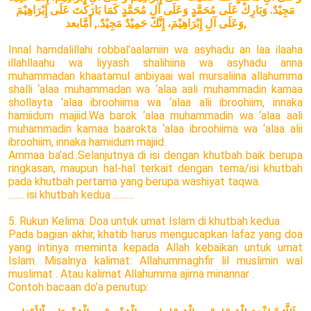
مَجِيْدٌ. وَبَارِكْ عَلَى مُحَمَّدٍ وَعَلَى آلِ مُحَمَّدٍ كَمَا بَارَكْتَ عَلَى إِبْرَاهِيْمَ
وَعَلَى آلِ إِبْرَاهِيْمَ، إِنَّكَ حَمِيْدٌ مَجِيْدٌ., أَمَّابعد,
Innal hamdalillahi robbal’aalamiin wa asyhadu an laa ilaaha
illahllaahu wa liyyash shalihiina wa asyhadu anna
muhammadan khaatamul anbiyaai wal mursaliina allahumma
shalli ‘alaa muhammadan wa ‘alaa aali muhammadin kamaa
shollayta ‘alaa ibroohiima wa ‘alaa alii ibroohiim, innaka
hamiidum majiid.Wa barok ‘alaa muhammadin wa ‘alaa aali
muhammadin kamaa baarokta ‘alaa ibroohiima wa ‘alaa alii
ibroohiim, innaka hamiidum majiid.
Ammaa ba’ad..Selanjutnya di isi dengan khutbah baik berupa
ringkasan, maupun hal-hal terkait dengan tema/isi khutbah
pada khutbah pertama yang berupa washiyat taqwa.
……. isi khutbah kedua ………
5. Rukun Kelima: Doa untuk umat Islam di khutbah kedua
Pada bagian akhir, khatib harus mengucapkan lafaz yang doa
yang intinya meminta kepada Allah kebaikan untuk umat
Islam. Misalnya kalimat: Allahummaghfir lil muslimin wal
muslimat . Atau kalimat Allahumma ajirna minannar .
Contoh bacaan do’a penutup: