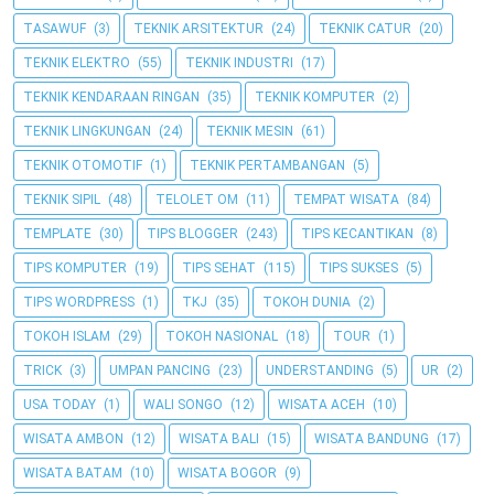
TASAWUF
(3)
TEKNIK ARSITEKTUR
(24)
TEKNIK CATUR
(20)
TEKNIK ELEKTRO
(55)
TEKNIK INDUSTRI
(17)
TEKNIK KENDARAAN RINGAN
(35)
TEKNIK KOMPUTER
(2)
TEKNIK LINGKUNGAN
(24)
TEKNIK MESIN
(61)
TEKNIK OTOMOTIF
(1)
TEKNIK PERTAMBANGAN
(5)
TEKNIK SIPIL
(48)
TELOLET OM
(11)
TEMPAT WISATA
(84)
TEMPLATE
(30)
TIPS BLOGGER
(243)
TIPS KECANTIKAN
(8)
TIPS KOMPUTER
(19)
TIPS SEHAT
(115)
TIPS SUKSES
(5)
TIPS WORDPRESS
(1)
TKJ
(35)
TOKOH DUNIA
(2)
TOKOH ISLAM
(29)
TOKOH NASIONAL
(18)
TOUR
(1)
TRICK
(3)
UMPAN PANCING
(23)
UNDERSTANDING
(5)
UR
(2)
USA TODAY
(1)
WALI SONGO
(12)
WISATA ACEH
(10)
WISATA AMBON
(12)
WISATA BALI
(15)
WISATA BANDUNG
(17)
WISATA BATAM
(10)
WISATA BOGOR
(9)