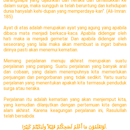
barangsiapa yang dijauhkan dari neraka dan dimasukkan ke
dalam surga, maka sungguh ia telah beruntung dan kehidupan
dunia hanyalah kehi-dupan yang memperdaya-kan”. (Ali-Imran:
185)
Ayat di atas adalah merupakan ayat yang agung yang apabila
dibaca mata menjadi berkaca-kaca. Apabila didengar oleh
hati maka ia menjadi gemetar. Dan apabila didengar oleh
seseorang yang lalai maka akan membuat ia ingat bahwa
dirinya pasti akan menemui kematian.
Memang perjalanan menuju akhirat merupakan suatu
perjalanan yang panjang. Suatu perjalanan yang banyak aral
dan cobaan, yang dalam menempuhnya kita memerlukan
perjuangan dan pengorbanan yang tidak sedikit. Yaitu suatu
perjalanan yang menentukan apakah kita termasuk penduduk
surga atau neraka.
Perjalanan itu adalah kematian yang akan menjemput kita,
yang kemudian dilanjutkan dengan pertemuan kita dengan
alam akhirat. Karena keagungan perjalanan ini, Rasulullah
telah bersabda:
لَوْتَعْلَمُوْنَ مَا أَعْلَمُ لَضَحِكْتُمْ قَلِيْلاً وَلَبَكَيْتُمْ كَثِيْرًا.