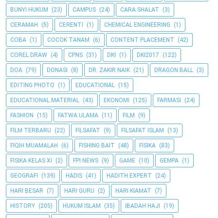
BUNYI HUKUM
(23)
CAMPUS
(24)
CARA SHALAT
(3)
CERAMAH
(5)
CERENTI
(1)
CHEMICAL ENGINEERING
(1)
COBA
(1)
COCOK TANAM
(6)
CONTENT PLACEMENT
(42)
COREL DRAW
(4)
CPNS
(31)
DKI
(1)
DKI2017
(122)
DOA
(79)
DONASI
(8)
DR. ZAKIR NAIK
(21)
DRAGON BALL
(3)
EDITING PHOTO
(1)
EDUCATIONAL
(15)
EDUCATIONAL MATERIAL
(43)
EKONOMI
(125)
FARMASI
(24)
FASHION
(15)
FATWA ULAMA
(11)
FILM
(9)
FILM TERBARU
(22)
FILSAFAT
(9)
FILSAFAT ISLAM
(13)
FIQIH MUAMALAH
(6)
FISHING BAIT
(48)
FISIKA
(83)
FISIKA KELAS XI
(2)
FPI NEWS
(9)
GAME
(10)
GEMPA
(1)
GEOGRAFI
(139)
HADIS
(41)
HADITH EXPERT
(24)
HARI BESAR
(7)
HARI GURU
(2)
HARI KIAMAT
(7)
HISTORY
(205)
HUKUM ISLAM
(35)
IBADAH HAJI
(19)