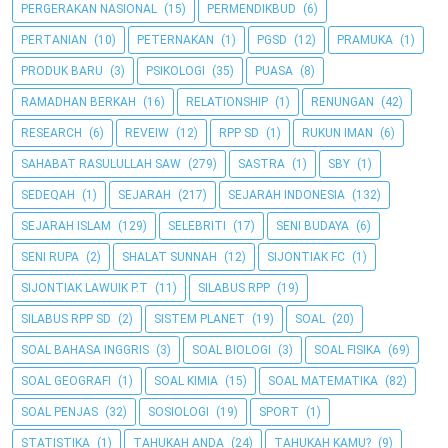
PERGERAKAN NASIONAL
(15)
PERMENDIKBUD
(6)
PERTANIAN
(10)
PETERNAKAN
(1)
PGSD
(12)
PRAMUKA
(1)
PRODUK BARU
(3)
PSIKOLOGI
(35)
PUASA
(8)
RAMADHAN BERKAH
(16)
RELATIONSHIP
(1)
RENUNGAN
(42)
RESEARCH
(6)
REVEIW
(12)
RPP SD
(1)
RUKUN IMAN
(6)
SAHABAT RASULULLAH SAW
(279)
SASTRA
(1)
SBY
(1)
SEDEQAH
(1)
SEJARAH
(217)
SEJARAH INDONESIA
(132)
SEJARAH ISLAM
(129)
SELEBRITI
(17)
SENI BUDAYA
(6)
SENI RUPA
(2)
SHALAT SUNNAH
(12)
SIJONTIAK FC
(1)
SIJONTIAK LAWUIK P.T
(11)
SILABUS RPP
(19)
SILABUS RPP SD
(2)
SISTEM PLANET
(19)
SOAL
(20)
SOAL BAHASA INGGRIS
(3)
SOAL BIOLOGI
(3)
SOAL FISIKA
(69)
SOAL GEOGRAFI
(1)
SOAL KIMIA
(15)
SOAL MATEMATIKA
(82)
SOAL PENJAS
(32)
SOSIOLOGI
(19)
SPORT
(1)
STATISTIKA
(1)
TAHUKAH ANDA
(24)
TAHUKAH KAMU?
(9)