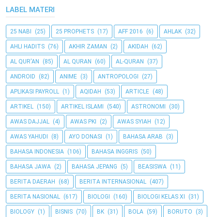
LABEL MATERI
25 NABI
(25)
25 PROPHETS
(17)
AFF 2016
(6)
AHLAK
(32)
AHLI HADITS
(76)
AKHIR ZAMAN
(2)
AKIDAH
(62)
AL QUR'AN
(85)
AL QURAN
(60)
AL-QURAN
(37)
ANDROID
(82)
ANIME
(3)
ANTROPOLOGI
(27)
APLIKASI PAYROLL
(1)
AQIDAH
(53)
ARTICLE
(48)
ARTIKEL
(150)
ARTIKEL ISLAMI
(540)
ASTRONOMI
(30)
AWAS DAJJAL
(4)
AWAS PKI
(2)
AWAS SYIAH
(12)
AWAS YAHUDI
(8)
AYO DONASI
(1)
BAHASA ARAB
(3)
BAHASA INDONESIA
(106)
BAHASA INGGRIS
(50)
BAHASA JAWA
(2)
BAHASA JEPANG
(5)
BEASISWA
(11)
BERITA DAERAH
(68)
BERITA INTERNASIONAL
(407)
BERITA NASIONAL
(617)
BIOLOGI
(160)
BIOLOGI KELAS XI
(31)
BIOLOGY
(1)
BISNIS
(70)
BK
(31)
BOLA
(59)
BORUTO
(3)