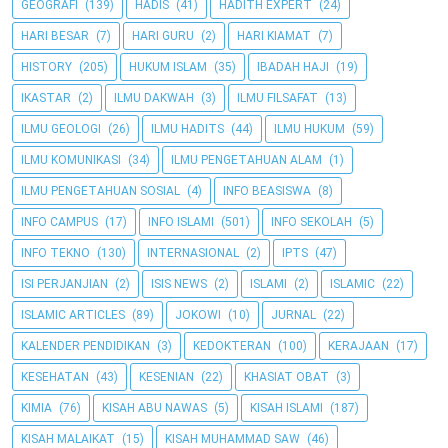
GEOGRAFI
(139)
HADIS
(41)
HADITH EXPERT
(24)
HARI BESAR
(7)
HARI GURU
(2)
HARI KIAMAT
(7)
HISTORY
(205)
HUKUM ISLAM
(35)
IBADAH HAJI
(19)
IKASTAR
(2)
ILMU DAKWAH
(3)
ILMU FILSAFAT
(13)
ILMU GEOLOGI
(26)
ILMU HADITS
(44)
ILMU HUKUM
(59)
ILMU KOMUNIKASI
(34)
ILMU PENGETAHUAN ALAM
(1)
ILMU PENGETAHUAN SOSIAL
(4)
INFO BEASISWA
(8)
INFO CAMPUS
(17)
INFO ISLAMI
(501)
INFO SEKOLAH
(5)
INFO TEKNO
(130)
INTERNASIONAL
(2)
IPTS
(47)
ISI PERJANJIAN
(2)
ISIS NEWS
(2)
ISLAMI
(2)
ISLAMIC
(22)
ISLAMIC ARTICLES
(89)
JOKOWI
(10)
JURNAL
(22)
KALENDER PENDIDIKAN
(3)
KEDOKTERAN
(100)
KERAJAAN
(17)
KESEHATAN
(43)
KESENIAN
(22)
KHASIAT OBAT
(3)
KIMIA
(76)
KISAH ABU NAWAS
(5)
KISAH ISLAMI
(187)
KISAH MALAIKAT
(15)
KISAH MUHAMMAD SAW
(46)