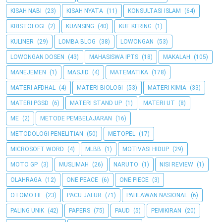
KISAH NABI
(23)
KISAH NYATA
(11)
KONSULTASI ISLAM
(64)
KRISTOLOGI
(2)
KUANSING
(40)
KUE KERING
(1)
KULINER
(29)
LOMBA BLOG
(38)
LOWONGAN
(53)
LOWONGAN DOSEN
(43)
MAHASISWA IPTS
(18)
MAKALAH
(105)
MANEJEMEN
(1)
MASJID
(4)
MATEMATIKA
(178)
MATERI AFDHAL
(4)
MATERI BIOLOGI
(53)
MATERI KIMIA
(33)
MATERI PGSD
(6)
MATERI STAND UP
(1)
MATERI UT
(8)
ME
(2)
METODE PEMBELAJARAN
(16)
METODOLOGI PENELITIAN
(50)
METOPEL
(17)
MICROSOFT WORD
(4)
MLBB
(1)
MOTIVASI HIDUP
(29)
MOTO GP
(3)
MUSLIMAH
(26)
NARUTO
(1)
NISI REVIEW
(1)
OLAHRAGA
(12)
ONE PEACE
(6)
ONE PIECE
(3)
OTOMOTIF
(23)
PACU JALUR
(71)
PAHLAWAN NASIONAL
(6)
PALING UNIK
(42)
PAPERS
(75)
PAUD
(5)
PEMIKIRAN
(20)