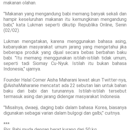
makanan olahan.
"Makanan yang mengandung babi memang banyak sekali dan
hampir keseluruhan makanan itu kemungkinan mengandung
babi," kata Lukman seperti dikutip Republika Online, Senin
(02/02).
Lukman mengatakan, karena menggunakan bahasa asing,
kebanyakan masyarakat umum jarang yang mengetahui jika
beberapa produk yang dijual secara bebas berbahan baku
babi. "Itu memang menggunakan istilah-istilah tidak umum,
seperti tadi Siomay Cu-Nyuk. Istilah itu bukan bahasa
Indonesia," ujarnya.
Founder Halal Corner Aisha Maharani lewat akun Twitter-nya,
@AishaMaharanie mencatat ada 22 sebutan lain untuk bahan
baku dari babi dan turunannya. Istilah-istilah tersebut
termasuk asing dan jarang didengar masyarakat Indonesia.
"Misalnya, dwaeji, daging babi dalam bahasa Korea, biasanya
digunakan sebagai varian dalam bulgogi dan galbi," cuitnya.
***
Pig: Babi muda dengan berat kurang dari 50 kg.