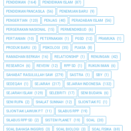
PENDIDIKAN
(164)
PENDIDIKAN ISLAM
(87)
PENDIDIKAN PANCASILA
(56)
PENEMUAN BARU
(9)
PENGERTIAN
(120)
PENJAS
(40)
PERADABAN ISLAM
(56)
PERGERAKAN NASIONAL
(15)
PERMENDIKBUD
(6)
PERTANIAN
(10)
PETERNAKAN
(1)
PGSD
(12)
PRAMUKA
(1)
PRODUK BARU
(3)
PSIKOLOGI
(35)
PUASA
(8)
RAMADHAN BERKAH
(16)
RELATIONSHIP
(1)
RENUNGAN
(42)
RESEARCH
(6)
REVEIW
(12)
RPP SD
(1)
RUKUN IMAN
(6)
SAHABAT RASULULLAH SAW
(279)
SASTRA
(1)
SBY
(1)
SEDEQAH
(1)
SEJARAH
(217)
SEJARAH INDONESIA
(132)
SEJARAH ISLAM
(129)
SELEBRITI
(17)
SENI BUDAYA
(6)
SENI RUPA
(2)
SHALAT SUNNAH
(12)
SIJONTIAK FC
(1)
SIJONTIAK LAWUIK P.T
(11)
SILABUS RPP
(19)
SILABUS RPP SD
(2)
SISTEM PLANET
(19)
SOAL
(20)
SOAL BAHASA INGGRIS
(3)
SOAL BIOLOGI
(3)
SOAL FISIKA
(69)