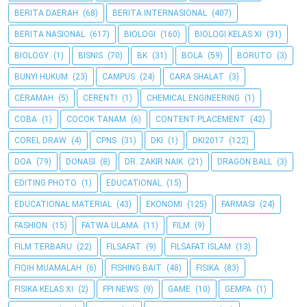
BERITA DAERAH
(68)
BERITA INTERNASIONAL
(407)
BERITA NASIONAL
(617)
BIOLOGI
(160)
BIOLOGI KELAS XI
(31)
BIOLOGY
(1)
BISNIS
(70)
BK
(31)
BOLA
(59)
BORUTO
(3)
BUNYI HUKUM
(23)
CAMPUS
(24)
CARA SHALAT
(3)
CERAMAH
(5)
CERENTI
(1)
CHEMICAL ENGINEERING
(1)
COBA
(1)
COCOK TANAM
(6)
CONTENT PLACEMENT
(42)
COREL DRAW
(4)
CPNS
(31)
DKI
(1)
DKI2017
(122)
DOA
(79)
DONASI
(8)
DR. ZAKIR NAIK
(21)
DRAGON BALL
(3)
EDITING PHOTO
(1)
EDUCATIONAL
(15)
EDUCATIONAL MATERIAL
(43)
EKONOMI
(125)
FARMASI
(24)
FASHION
(15)
FATWA ULAMA
(11)
FILM
(9)
FILM TERBARU
(22)
FILSAFAT
(9)
FILSAFAT ISLAM
(13)
FIQIH MUAMALAH
(6)
FISHING BAIT
(48)
FISIKA
(83)
FISIKA KELAS XI
(2)
FPI NEWS
(9)
GAME
(10)
GEMPA
(1)