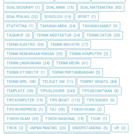
SOAL GEOGRAFI
(1)
SOAL KIMIA
(15)
SOAL MATEMATIKA
(82)
SOAL PENJAS
(32)
SOSIOLOGI
(19)
SPORT
(1)
STATISTIKA
(1)
TAHUKAH ANDA
(24)
TAHUKAH KAMU?
(9)
TASAWUF
(3)
TEKNIK ARSITEKTUR
(24)
TEKNIK CATUR
(20)
TEKNIK ELEKTRO
(55)
TEKNIK INDUSTRI
(17)
TEKNIK KENDARAAN RINGAN
(35)
TEKNIK KOMPUTER
(2)
TEKNIK LINGKUNGAN
(24)
TEKNIK MESIN
(61)
TEKNIK OTOMOTIF
(1)
TEKNIK PERTAMBANGAN
(5)
TEKNIK SIPIL
(48)
TELOLET OM
(11)
TEMPAT WISATA
(84)
TEMPLATE
(30)
TIPS BLOGGER
(243)
TIPS KECANTIKAN
(8)
TIPS KOMPUTER
(19)
TIPS SEHAT
(115)
TIPS SUKSES
(5)
TIPS WORDPRESS
(1)
TKJ
(35)
TOKOH DUNIA
(2)
TOKOH ISLAM
(29)
TOKOH NASIONAL
(18)
TOUR
(1)
TRICK
(3)
UMPAN PANCING
(23)
UNDERSTANDING
(5)
UR
(2)