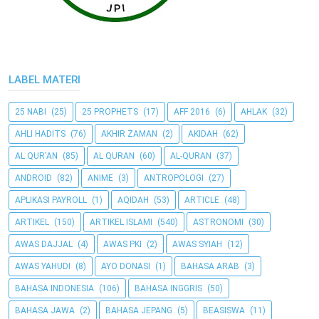
LABEL MATERI
25 NABI
(25)
25 PROPHETS
(17)
AFF 2016
(6)
AHLAK
(32)
AHLI HADITS
(76)
AKHIR ZAMAN
(2)
AKIDAH
(62)
AL QUR'AN
(85)
AL QURAN
(60)
AL-QURAN
(37)
ANDROID
(82)
ANIME
(3)
ANTROPOLOGI
(27)
APLIKASI PAYROLL
(1)
AQIDAH
(53)
ARTICLE
(48)
ARTIKEL
(150)
ARTIKEL ISLAMI
(540)
ASTRONOMI
(30)
AWAS DAJJAL
(4)
AWAS PKI
(2)
AWAS SYIAH
(12)
AWAS YAHUDI
(8)
AYO DONASI
(1)
BAHASA ARAB
(3)
BAHASA INDONESIA
(106)
BAHASA INGGRIS
(50)
BAHASA JAWA
(2)
BAHASA JEPANG
(5)
BEASISWA
(11)