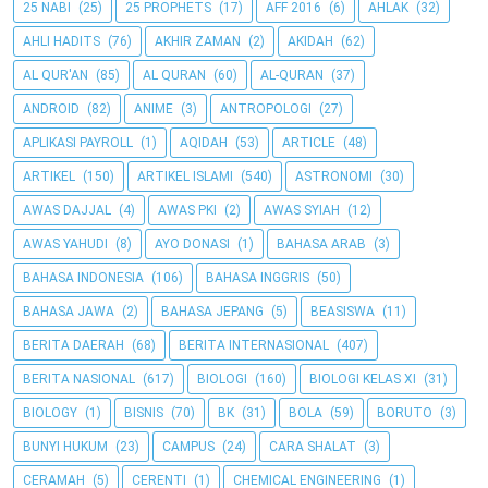
25 NABI
(25)
25 PROPHETS
(17)
AFF 2016
(6)
AHLAK
(32)
AHLI HADITS
(76)
AKHIR ZAMAN
(2)
AKIDAH
(62)
AL QUR'AN
(85)
AL QURAN
(60)
AL-QURAN
(37)
ANDROID
(82)
ANIME
(3)
ANTROPOLOGI
(27)
APLIKASI PAYROLL
(1)
AQIDAH
(53)
ARTICLE
(48)
ARTIKEL
(150)
ARTIKEL ISLAMI
(540)
ASTRONOMI
(30)
AWAS DAJJAL
(4)
AWAS PKI
(2)
AWAS SYIAH
(12)
AWAS YAHUDI
(8)
AYO DONASI
(1)
BAHASA ARAB
(3)
BAHASA INDONESIA
(106)
BAHASA INGGRIS
(50)
BAHASA JAWA
(2)
BAHASA JEPANG
(5)
BEASISWA
(11)
BERITA DAERAH
(68)
BERITA INTERNASIONAL
(407)
BERITA NASIONAL
(617)
BIOLOGI
(160)
BIOLOGI KELAS XI
(31)
BIOLOGY
(1)
BISNIS
(70)
BK
(31)
BOLA
(59)
BORUTO
(3)
BUNYI HUKUM
(23)
CAMPUS
(24)
CARA SHALAT
(3)
CERAMAH
(5)
CERENTI
(1)
CHEMICAL ENGINEERING
(1)