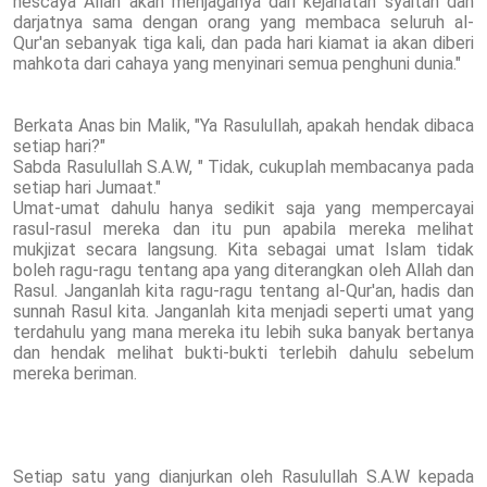
nescaya Allah akan menjaganya dari kejahatan syaitan dan
darjatnya sama dengan orang yang membaca seluruh al-
Qur'an sebanyak tiga kali, dan pada hari kiamat ia akan diberi
mahkota dari cahaya yang menyinari semua penghuni dunia."
Berkata Anas bin Malik, "Ya Rasulullah, apakah hendak dibaca
setiap hari?"
Sabda Rasulullah S.A.W, " Tidak, cukuplah membacanya pada
setiap hari Jumaat."
Umat-umat dahulu hanya sedikit saja yang mempercayai
rasul-rasul mereka dan itu pun apabila mereka melihat
mukjizat secara langsung. Kita sebagai umat Islam tidak
boleh ragu-ragu tentang apa yang diterangkan oleh Allah dan
Rasul. Janganlah kita ragu-ragu tentang al-Qur'an, hadis dan
sunnah Rasul kita. Janganlah kita menjadi seperti umat yang
terdahulu yang mana mereka itu lebih suka banyak bertanya
dan hendak melihat bukti-bukti terlebih dahulu sebelum
mereka beriman.
Setiap satu yang dianjurkan oleh Rasulullah S.A.W kepada