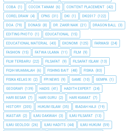
COBA
(1)
COCOK TANAM
(6)
CONTENT PLACEMENT
(42)
COREL DRAW
(4)
CPNS
(31)
DKI
(1)
DKI2017
(122)
DOA
(79)
DONASI
(8)
DR. ZAKIR NAIK
(21)
DRAGON BALL
(3)
EDITING PHOTO
(1)
EDUCATIONAL
(15)
EDUCATIONAL MATERIAL
(43)
EKONOMI
(125)
FARMASI
(24)
FASHION
(15)
FATWA ULAMA
(11)
FILM
(9)
FILM TERBARU
(22)
FILSAFAT
(9)
FILSAFAT ISLAM
(13)
FIQIH MUAMALAH
(6)
FISHING BAIT
(48)
FISIKA
(83)
FISIKA KELAS XI
(2)
FPI NEWS
(9)
GAME
(10)
GEMPA
(1)
GEOGRAFI
(139)
HADIS
(41)
HADITH EXPERT
(24)
HARI BESAR
(7)
HARI GURU
(2)
HARI KIAMAT
(7)
HISTORY
(205)
HUKUM ISLAM
(35)
IBADAH HAJI
(19)
IKASTAR
(2)
ILMU DAKWAH
(3)
ILMU FILSAFAT
(13)
ILMU GEOLOGI
(26)
ILMU HADITS
(44)
ILMU HUKUM
(59)