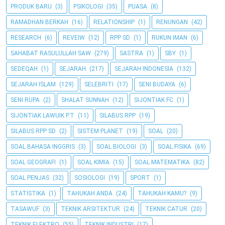
PRODUK BARU
(3)
PSIKOLOGI
(35)
PUASA
(8)
RAMADHAN BERKAH
(16)
RELATIONSHIP
(1)
RENUNGAN
(42)
RESEARCH
(6)
REVEIW
(12)
RPP SD
(1)
RUKUN IMAN
(6)
SAHABAT RASULULLAH SAW
(279)
SASTRA
(1)
SBY
(1)
SEDEQAH
(1)
SEJARAH
(217)
SEJARAH INDONESIA
(132)
SEJARAH ISLAM
(129)
SELEBRITI
(17)
SENI BUDAYA
(6)
SENI RUPA
(2)
SHALAT SUNNAH
(12)
SIJONTIAK FC
(1)
SIJONTIAK LAWUIK P.T
(11)
SILABUS RPP
(19)
SILABUS RPP SD
(2)
SISTEM PLANET
(19)
SOAL
(20)
SOAL BAHASA INGGRIS
(3)
SOAL BIOLOGI
(3)
SOAL FISIKA
(69)
SOAL GEOGRAFI
(1)
SOAL KIMIA
(15)
SOAL MATEMATIKA
(82)
SOAL PENJAS
(32)
SOSIOLOGI
(19)
SPORT
(1)
STATISTIKA
(1)
TAHUKAH ANDA
(24)
TAHUKAH KAMU?
(9)
TASAWUF
(3)
TEKNIK ARSITEKTUR
(24)
TEKNIK CATUR
(20)
TEKNIK ELEKTRO
(55)
TEKNIK INDUSTRI
(17)