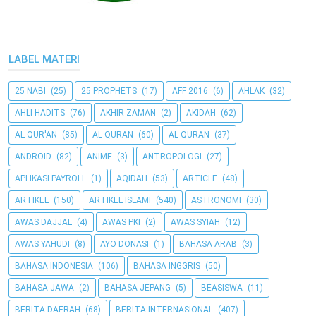
LABEL MATERI
25 NABI
(25)
25 PROPHETS
(17)
AFF 2016
(6)
AHLAK
(32)
AHLI HADITS
(76)
AKHIR ZAMAN
(2)
AKIDAH
(62)
AL QUR'AN
(85)
AL QURAN
(60)
AL-QURAN
(37)
ANDROID
(82)
ANIME
(3)
ANTROPOLOGI
(27)
APLIKASI PAYROLL
(1)
AQIDAH
(53)
ARTICLE
(48)
ARTIKEL
(150)
ARTIKEL ISLAMI
(540)
ASTRONOMI
(30)
AWAS DAJJAL
(4)
AWAS PKI
(2)
AWAS SYIAH
(12)
AWAS YAHUDI
(8)
AYO DONASI
(1)
BAHASA ARAB
(3)
BAHASA INDONESIA
(106)
BAHASA INGGRIS
(50)
BAHASA JAWA
(2)
BAHASA JEPANG
(5)
BEASISWA
(11)
BERITA DAERAH
(68)
BERITA INTERNASIONAL
(407)