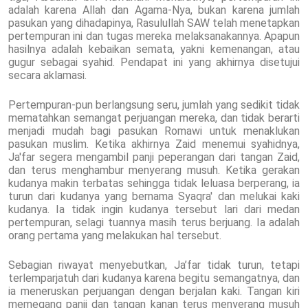
adalah karena Allah dan Agama-Nya, bukan karena jumlah
pasukan yang dihadapinya, Rasulullah SAW telah menetapkan
pertempuran ini dan tugas mereka melaksanakannya. Apapun
hasilnya adalah kebaikan semata, yakni kemenangan, atau
gugur sebagai syahid. Pendapat ini yang akhirnya disetujui
secara aklamasi.
Pertempuran-pun berlangsung seru, jumlah yang sedikit tidak
mematahkan semangat perjuangan mereka, dan tidak berarti
menjadi mudah bagi pasukan Romawi untuk menaklukan
pasukan muslim. Ketika akhirnya Zaid menemui syahidnya,
Ja'far segera mengambil panji peperangan dari tangan Zaid,
dan terus menghambur menyerang musuh. Ketika gerakan
kudanya makin terbatas sehingga tidak leluasa berperang, ia
turun dari kudanya yang bernama Syaqra' dan melukai kaki
kudanya. Ia tidak ingin kudanya tersebut lari dari medan
pertempuran, selagi tuannya masih terus berjuang. Ia adalah
orang pertama yang melakukan hal tersebut.
Sebagian riwayat menyebutkan, Ja’far tidak turun, tetapi
terlemparjatuh dari kudanya karena begitu semangatnya, dan
ia meneruskan perjuangan dengan berjalan kaki. Tangan kiri
memegang panji dan tangan kanan terus menyerang musuh