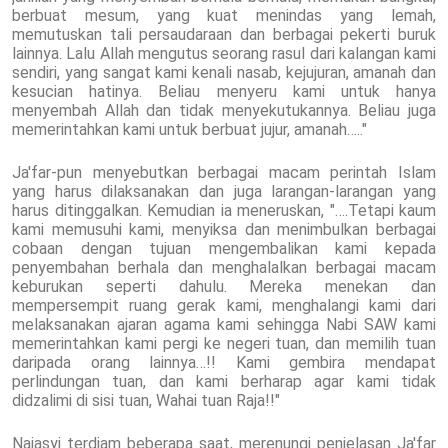
berbuat mesum, yang kuat menindas yang lemah,
memutuskan tali persaudaraan dan berbagai pekerti buruk
lainnya. Lalu Allah mengutus seorang rasul dari kalangan kami
sendiri, yang sangat kami kenali nasab, kejujuran, amanah dan
kesucian hatinya. Beliau menyeru kami untuk hanya
menyembah Allah dan tidak menyekutukannya. Beliau juga
memerintahkan kami untuk berbuat jujur, amanah….."
Ja'far-pun menyebutkan berbagai macam perintah Islam
yang harus dilaksanakan dan juga larangan-larangan yang
harus ditinggalkan. Kemudian ia meneruskan, "….Tetapi kaum
kami memusuhi kami, menyiksa dan menimbulkan berbagai
cobaan dengan tujuan mengembalikan kami kepada
penyembahan berhala dan menghalalkan berbagai macam
keburukan seperti dahulu. Mereka menekan dan
mempersempit ruang gerak kami, menghalangi kami dari
melaksanakan ajaran agama kami sehingga Nabi SAW kami
memerintahkan kami pergi ke negeri tuan, dan memilih tuan
daripada orang lainnya…!! Kami gembira mendapat
perlindungan tuan, dan kami berharap agar kami tidak
didzalimi di sisi tuan, Wahai tuan Raja!!"
Najasyi terdiam beberapa saat, merenungi penjelasan Ja'far