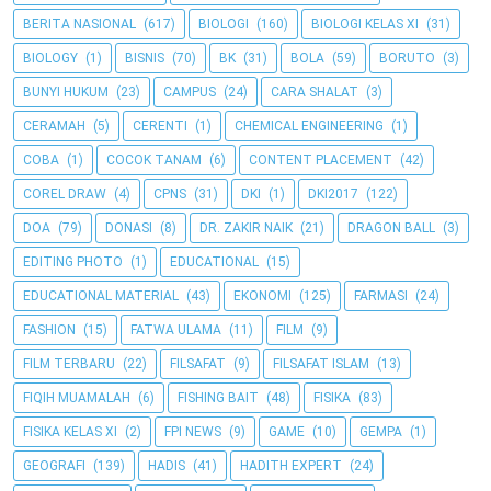
BERITA NASIONAL
(617)
BIOLOGI
(160)
BIOLOGI KELAS XI
(31)
BIOLOGY
(1)
BISNIS
(70)
BK
(31)
BOLA
(59)
BORUTO
(3)
BUNYI HUKUM
(23)
CAMPUS
(24)
CARA SHALAT
(3)
CERAMAH
(5)
CERENTI
(1)
CHEMICAL ENGINEERING
(1)
COBA
(1)
COCOK TANAM
(6)
CONTENT PLACEMENT
(42)
COREL DRAW
(4)
CPNS
(31)
DKI
(1)
DKI2017
(122)
DOA
(79)
DONASI
(8)
DR. ZAKIR NAIK
(21)
DRAGON BALL
(3)
EDITING PHOTO
(1)
EDUCATIONAL
(15)
EDUCATIONAL MATERIAL
(43)
EKONOMI
(125)
FARMASI
(24)
FASHION
(15)
FATWA ULAMA
(11)
FILM
(9)
FILM TERBARU
(22)
FILSAFAT
(9)
FILSAFAT ISLAM
(13)
FIQIH MUAMALAH
(6)
FISHING BAIT
(48)
FISIKA
(83)
FISIKA KELAS XI
(2)
FPI NEWS
(9)
GAME
(10)
GEMPA
(1)
GEOGRAFI
(139)
HADIS
(41)
HADITH EXPERT
(24)