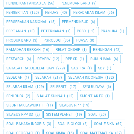
PENDIDIKAN PANCASILA
(56)
PENEMUAN BARU
(9)
PENGERTIAN
(120)
PENJAS
(40)
PERADABAN ISLAM
(56)
PERGERAKAN NASIONAL
(15)
PERMENDIKBUD
(6)
PERTANIAN
(10)
PETERNAKAN
(1)
PGSD
(12)
PRAMUKA
(1)
PRODUK BARU
(3)
PSIKOLOGI
(35)
PUASA
(8)
RAMADHAN BERKAH
(16)
RELATIONSHIP
(1)
RENUNGAN
(42)
RESEARCH
(6)
REVEIW
(12)
RPP SD
(1)
RUKUN IMAN
(6)
SAHABAT RASULULLAH SAW
(279)
SASTRA
(1)
SBY
(1)
SEDEQAH
(1)
SEJARAH
(217)
SEJARAH INDONESIA
(132)
SEJARAH ISLAM
(129)
SELEBRITI
(17)
SENI BUDAYA
(6)
SENI RUPA
(2)
SHALAT SUNNAH
(12)
SIJONTIAK FC
(1)
SIJONTIAK LAWUIK P.T
(11)
SILABUS RPP
(19)
SILABUS RPP SD
(2)
SISTEM PLANET
(19)
SOAL
(20)
SOAL BAHASA INGGRIS
(3)
SOAL BIOLOGI
(3)
SOAL FISIKA
(69)
SOAL GEOGRAFI
(1)
SOAL KIMIA
(15)
SOAL MATEMATIKA
(82)