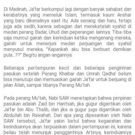
Di Madinah, Ja’far berkumpul lagi dengan banyak sahabat dan
kerabatnya yang memeluk Islam, termasuk kaum Anshar
yang baru dikenalinya saat itu. Ada senang dan haru, tetapi
juga ada sedih, karena sebagian dari merekatelah syahid di
medan perang Badar, Uhud dan peperangan lainnya. Tiba-tiba
saja muncul gairah dan kerinduan ketika mengenang mereka,
gairah untuk menerjuni medan perjuangan dan syahid
menyusul mereka, "Kapankah aku bisa berbuat demikian
pula…??" Begitu angan-angannya.
Beberapa pertempuran kecil dan beberapa pengiriman
pasukan setelah Perang Khaibar dan Umrah Qadha' belum
bisa menutupi dan memuaskan gairah Ja'far untuk berjuang di
jalan Allah, sampai tibanya Perang Mu'tah.
Pada perang Mu'tah, Nabi SAW menetapkan bahwa pimpinan
pasukan adalah Zaid bin Haritsah, jika gugur digantikan oleh
Ja'far bin Abu Thalib, dan jika ia gugur juga digantikan oleh
Abdullah bin Rawahah. Dari apa yang dipesankan oleh Nabi
SAW tersebut, Ja'far yakin betul bahwa kegairahan dan
kerinduannya akan terpuaskan dalam pertempuran ini, karena
beliau telah menunjuk penggantinya. Artinya, kerinduannya