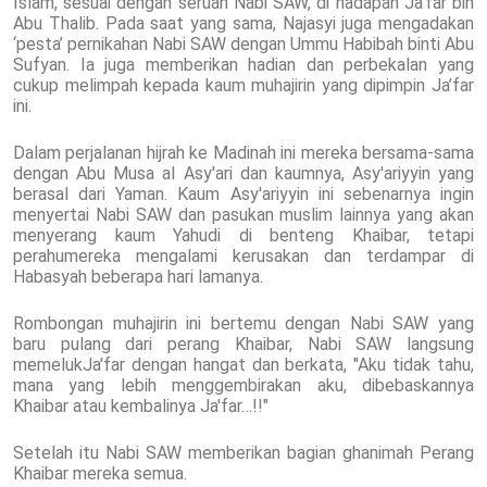
Islam, sesuai dengan seruan Nabi SAW, di hadapan Ja’far bin
Abu Thalib. Pada saat yang sama, Najasyi juga mengadakan
‘pesta’ pernikahan Nabi SAW dengan Ummu Habibah binti Abu
Sufyan. Ia juga memberikan hadian dan perbekalan yang
cukup melimpah kepada kaum muhajirin yang dipimpin Ja’far
ini.
Dalam perjalanan hijrah ke Madinah ini mereka bersama-sama
dengan Abu Musa al Asy'ari dan kaumnya, Asy'ariyyin yang
berasal dari Yaman. Kaum Asy'ariyyin ini sebenarnya ingin
menyertai Nabi SAW dan pasukan muslim lainnya yang akan
menyerang kaum Yahudi di benteng Khaibar, tetapi
perahumereka mengalami kerusakan dan terdampar di
Habasyah beberapa hari lamanya.
Rombongan muhajirin ini bertemu dengan Nabi SAW yang
baru pulang dari perang Khaibar, Nabi SAW langsung
memelukJa'far dengan hangat dan berkata, "Aku tidak tahu,
mana yang lebih menggembirakan aku, dibebaskannya
Khaibar atau kembalinya Ja'far…!!"
Setelah itu Nabi SAW memberikan bagian ghanimah Perang
Khaibar mereka semua.