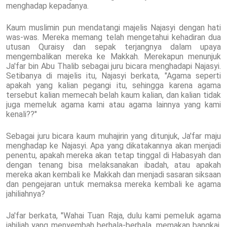
menghadap kepadanya.
Kaum muslimin pun mendatangi majelis Najasyi dengan hati
was-was. Mereka memang telah mengetahui kehadiran dua
utusan Quraisy dan sepak terjangnya dalam upaya
mengembalikan mereka ke Makkah. Merekapun menunjuk
Ja'far bin Abu Thalib sebagai juru bicara menghadapi Najasyi.
Setibanya di majelis itu, Najasyi berkata, "Agama seperti
apakah yang kalian pegangi itu, sehingga karena agama
tersebut kalian memecah belah kaum kalian, dan kalian tidak
juga memeluk agama kami atau agama lainnya yang kami
kenali??"
Sebagai juru bicara kaum muhajirin yang ditunjuk, Ja'far maju
menghadap ke Najasyi. Apa yang dikatakannya akan menjadi
penentu, apakah mereka akan tetap tinggal di Habasyah dan
dengan tenang bisa melaksanakan ibadah, atau apakah
mereka akan kembali ke Makkah dan menjadi sasaran siksaan
dan pengejaran untuk memaksa mereka kembali ke agama
jahiliahnya?
Ja'far berkata, "Wahai Tuan Raja, dulu kami pemeluk agama
jahiliah yang menyembah berhala-berhala, memakan bangkai,