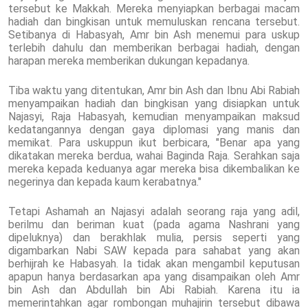
tersebut ke Makkah. Mereka menyiapkan berbagai macam
hadiah dan bingkisan untuk memuluskan rencana tersebut.
Setibanya di Habasyah, Amr bin Ash menemui para uskup
terlebih dahulu dan memberikan berbagai hadiah, dengan
harapan mereka memberikan dukungan kepadanya.
Tiba waktu yang ditentukan, Amr bin Ash dan Ibnu Abi Rabiah
menyampaikan hadiah dan bingkisan yang disiapkan untuk
Najasyi, Raja Habasyah, kemudian menyampaikan maksud
kedatangannya dengan gaya diplomasi yang manis dan
memikat. Para uskuppun ikut berbicara, "Benar apa yang
dikatakan mereka berdua, wahai Baginda Raja. Serahkan saja
mereka kepada keduanya agar mereka bisa dikembalikan ke
negerinya dan kepada kaum kerabatnya."
Tetapi Ashamah an Najasyi adalah seorang raja yang adil,
berilmu dan beriman kuat (pada agama Nashrani yang
dipeluknya) dan berakhlak mulia, persis seperti yang
digambarkan Nabi SAW kepada para sahabat yang akan
berhijrah ke Habasyah. Ia tidak akan mengambil keputusan
apapun hanya berdasarkan apa yang disampaikan oleh Amr
bin Ash dan Abdullah bin Abi Rabiah. Karena itu ia
memerintahkan agar rombongan muhajirin tersebut dibawa