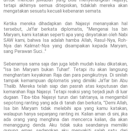
tetapi akhirnya semua ditepiskan, tidaklah mereka akan
mengatakan sesuatu kecuali kebenaran semata.
Ketika mereka dihadapkan dan Najasyi menanyakan hal
tersebut, Ja'far berkata diplomatis, "Mengenai Isa bin
Maryam, kami katakan seperti apa yang dinyatakan oleh Nabi
SAW kami, bahwa Isa adalah hamba Allah, Rasul-Nya, Roh-
Nya dan Kalimat-Nya yang disampaikan kepada Maryam,
sang Perawan Suci…"
Sebenarnya sama saja dan juga lebih mudah kalau dikatakan,
"Isa bin Maryam bukan Tuhan". Tetapi itu akan langsung
menghantam keyakinan Raja dan para pengikutnya. Di sinilah
tampak kemampuan diplomatis yang dimiliki Ja'far bin Abu
Thalib. Mereka telah siap dan pasrah atas keputusan dan
kemarahan Raja Najasyi. Tetapi reaksi yang terjadi jauh di luar
dugaan. Tiba-tiba Najasyi turun dari tahtanya, ia mengambil
sepotong ranting yang ada di tanah dan berkata, "Demi Allah,
Isa bin Maryam tidak melebihi apa yang kamu katakan,
walaupun hanya sepanjang ranting ini. Kalian aman di sini, jika
ada orang yang menghina dan mencerca kalian, dia akan
menanggung denda. Aku tidak suka seandainya memiliki
gunung emas, sedangkan aku menyakiti salah satu dari