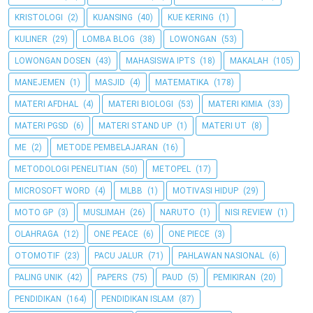
KRISTOLOGI
(2)
KUANSING
(40)
KUE KERING
(1)
KULINER
(29)
LOMBA BLOG
(38)
LOWONGAN
(53)
LOWONGAN DOSEN
(43)
MAHASISWA IPTS
(18)
MAKALAH
(105)
MANEJEMEN
(1)
MASJID
(4)
MATEMATIKA
(178)
MATERI AFDHAL
(4)
MATERI BIOLOGI
(53)
MATERI KIMIA
(33)
MATERI PGSD
(6)
MATERI STAND UP
(1)
MATERI UT
(8)
ME
(2)
METODE PEMBELAJARAN
(16)
METODOLOGI PENELITIAN
(50)
METOPEL
(17)
MICROSOFT WORD
(4)
MLBB
(1)
MOTIVASI HIDUP
(29)
MOTO GP
(3)
MUSLIMAH
(26)
NARUTO
(1)
NISI REVIEW
(1)
OLAHRAGA
(12)
ONE PEACE
(6)
ONE PIECE
(3)
OTOMOTIF
(23)
PACU JALUR
(71)
PAHLAWAN NASIONAL
(6)
PALING UNIK
(42)
PAPERS
(75)
PAUD
(5)
PEMIKIRAN
(20)
PENDIDIKAN
(164)
PENDIDIKAN ISLAM
(87)