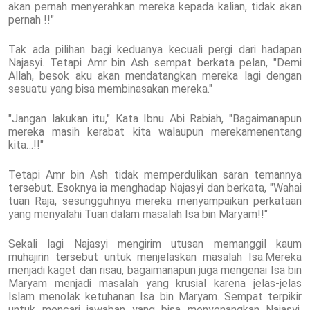
akan pernah menyerahkan mereka kepada kalian, tidak akan
pernah !!"
Tak ada pilihan bagi keduanya kecuali pergi dari hadapan
Najasyi. Tetapi Amr bin Ash sempat berkata pelan, "Demi
Allah, besok aku akan mendatangkan mereka lagi dengan
sesuatu yang bisa membinasakan mereka."
"Jangan lakukan itu," Kata Ibnu Abi Rabiah, "Bagaimanapun
mereka masih kerabat kita walaupun merekamenentang
kita…!!"
Tetapi Amr bin Ash tidak memperdulikan saran temannya
tersebut. Esoknya ia menghadap Najasyi dan berkata, "Wahai
tuan Raja, sesungguhnya mereka menyampaikan perkataan
yang menyalahi Tuan dalam masalah Isa bin Maryam!!"
Sekali lagi Najasyi mengirim utusan memanggil kaum
muhajirin tersebut untuk menjelaskan masalah Isa.Mereka
menjadi kaget dan risau, bagaimanapun juga mengenai Isa bin
Maryam menjadi masalah yang krusial karena jelas-jelas
Islam menolak ketuhanan Isa bin Maryam. Sempat terpikir
untuk mencari jawaban yang bisa menyenangkan Najasyi,