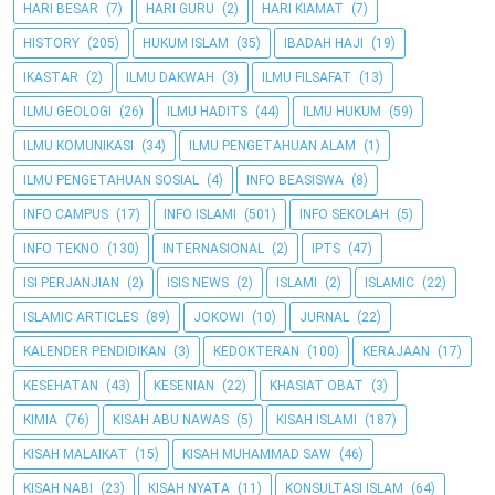
HARI BESAR
(7)
HARI GURU
(2)
HARI KIAMAT
(7)
HISTORY
(205)
HUKUM ISLAM
(35)
IBADAH HAJI
(19)
IKASTAR
(2)
ILMU DAKWAH
(3)
ILMU FILSAFAT
(13)
ILMU GEOLOGI
(26)
ILMU HADITS
(44)
ILMU HUKUM
(59)
ILMU KOMUNIKASI
(34)
ILMU PENGETAHUAN ALAM
(1)
ILMU PENGETAHUAN SOSIAL
(4)
INFO BEASISWA
(8)
INFO CAMPUS
(17)
INFO ISLAMI
(501)
INFO SEKOLAH
(5)
INFO TEKNO
(130)
INTERNASIONAL
(2)
IPTS
(47)
ISI PERJANJIAN
(2)
ISIS NEWS
(2)
ISLAMI
(2)
ISLAMIC
(22)
ISLAMIC ARTICLES
(89)
JOKOWI
(10)
JURNAL
(22)
KALENDER PENDIDIKAN
(3)
KEDOKTERAN
(100)
KERAJAAN
(17)
KESEHATAN
(43)
KESENIAN
(22)
KHASIAT OBAT
(3)
KIMIA
(76)
KISAH ABU NAWAS
(5)
KISAH ISLAMI
(187)
KISAH MALAIKAT
(15)
KISAH MUHAMMAD SAW
(46)
KISAH NABI
(23)
KISAH NYATA
(11)
KONSULTASI ISLAM
(64)