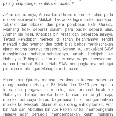
paling mirip dengan akhlak dan rupaku!!”
Ja’far dan istrinya, Amma binti Umais memeluk Islam pada
masa-masa awal di Makkah. Tak pelak lagi mereka mendapat
tekanan dan siksaan dari para pembesar kafir Quraisy.
Memang tidak seberat dialami para budak seperti Bilal,
Ammar bin Yasir, Khabbat bin Aratt dan beberapa lainnya.
Tetapi kehidupan mereka di tanah kelahirannya sendiri
menjadi tidak nyaman dan tidak bisa bebas melaksanakan
ajaran agama barunya tersebut. Karena itu, ketikaNabi SAW
menghimbau sahabat-sahabatnya untuk berhijrah ke
Habasyah (Ethiopia), Ja'far dan istrinya segera menyambut
seruan tersebut. Bahkan Nabi SAW mengangkatnya sebagai
pimpinan rombongan Muhajirin pertama ini.
Kaum kafir Quraisy merasa kecolongan karena beberapa
orang muslim (sebanyak 83 lelaki dan 18/19 perempuan)
lolos dari pengawasan mereka, dan berhasil hijrah ke
Habasyah. Tetapi mereka tidak berdiam diri begitu saja,
mereka berupaya keras bagaimana bisa mengembalikan
mereka ke Makkah. Dikirimlah dua orang ahli diplomasi, Amr
bin Ash dan Abdullah bin Abi Rabiah. untuk mempengaruhi
Najasyi agar bersedia mengembalikan kaum muhajirin