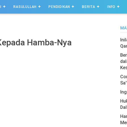
I
RASULULLAH
PENDIDIKAN
BERITA
INFO
MA
Ini
 Kepada Hamba-Nya
Qa
Ber
dal
Ke
Com
Sa'
Ing
Hu
Da
Har
Men