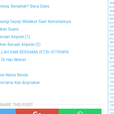
BA
nesia, Benarkah? Baca Disini.
BA
BE
Dinaungi Sayap Malaikat Saat Kematiannya
BE
dikan Suami
BE
caan Alquran (1)
BI
kan Bacaan Alquran (2)
BI
LAH SAW BERSAMA ISTRI-ISTRINYA
B
Di Hari Akhirat
C
C
ama-Nama Benda
CH
ertama Kali diciptakan
C
C
SHARE THIS POST
CP
D