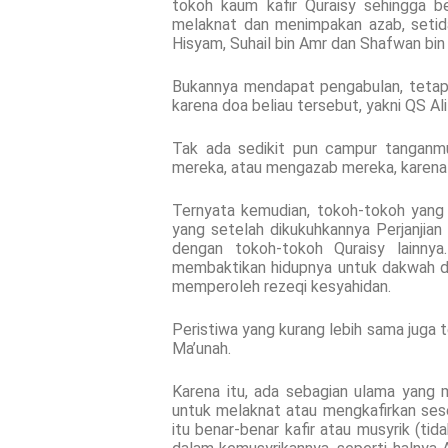
tokoh kaum kafir Quraisy sehingga 
melaknat dan menimpakan azab, setida
Hisyam, Suhail bin Amr dan Shafwan bin
Bukannya mendapat pengabulan, tetapi
karena doa beliau tersebut, yakni QS Al
Tak ada sedikit pun campur tanganmu
mereka, atau mengazab mereka, karena 
Ternyata kemudian, tokoh-tokoh yang
yang setelah dikukuhkannya Perjanjian 
dengan tokoh-tokoh Quraisy lainnya
membaktikan hidupnya untuk dakwah dan 
memperoleh rezeqi kesyahidan.
Peristiwa yang kurang lebih sama juga 
Ma’unah.
Karena itu, ada sebagian ulama yang
untuk melaknat atau mengkafirkan sese
itu benar-benar kafir atau musyrik (tid