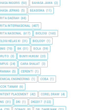
HASA INGGRIS
(50)
BAHASA JAWA
(2)
HASA JEPANG
(5)
BEASISWA
(11)
RITA DAERAH
(68)
RITA INTERNASIONAL
(407)
RITA NASIONAL
(617)
BIOLOGI
(160)
OLOGI KELAS XI
(31)
BIOLOGY
(1)
SNIS
(70)
BK
(31)
BOLA
(59)
ORUTO
(3)
BUNYI HUKUM
(23)
AMPUS
(24)
CARA SHALAT
(3)
ERAMAH
(5)
CERENTI
(1)
EMICAL ENGINEERING
(1)
COBA
(1)
OCOK TANAM
(6)
ONTENT PLACEMENT
(42)
COREL DRAW
(4)
NS
(31)
DKI
(1)
DKI2017
(122)
OA
(79)
DONASI
(8)
DR. ZAKIR NAIK
(21)