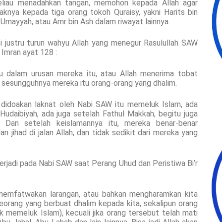
beliau menadahkan tangan, memohon kepada Allah agar
knya kepada tiga orang tokoh Quraisy, yakni Harits bin
 Umayyah, atau Amr bin Ash dalam riwayat lainnya.
 justru turun wahyu Allah yang menegur Rasulullah SAW
i Imran ayat 128 :
 dalam urusan mereka itu, atau Allah menerima tobat
sesungguhnya mereka itu orang-orang yang dhalim.
 didoakan laknat oleh Nabi SAW itu memeluk Islam, ada
Hudaibiyah, ada juga setelah Fathul Makkah, begitu juga
. Dan setelah keislamannya itu, mereka benar-benar
jihad di jalan Allah, dan tidak sedikit dari mereka yang
terjadi pada Nabi SAW saat Perang Uhud dan Peristiwa Bi’r
 memfatwakan larangan, atau bahkan mengharamkan kita
orang yang berbuat dhalim kepada kita, sekalipun orang
ak memeluk Islam), kecuali jika orang tersebut telah mati