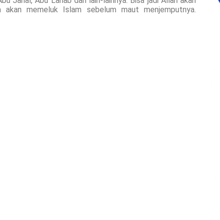
u Jahal, Abu Lahab dan lain-lainnya. Bisa jadi Allah akan
a akan memeluk Islam sebelum maut menjemputnya.