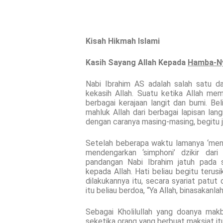
Kisah Hikmah Islami
Kasih Sayang Allah Kepada
Hamba-N
Nabi Ibrahim AS adalah salah satu dar
kekasih Allah. Suatu ketika Allah me
berbagai kerajaan langit dan bumi. 
mahluk Allah dari berbagai lapisan lang
dengan caranya masing-masing, begitu 
Setelah beberapa waktu lamanya ‘men
mendengarkan ‘simphoni’ dzikir dari
pandangan Nabi Ibrahim jatuh pada
kepada Allah. Hati beliau begitu teru
dilakukannya itu, secara syariat patut
itu beliau berdoa, “Ya Allah, binasakanla
Sebagai Kholilullah yang doanya mak
seketika orang yang berbuat maksiat itu