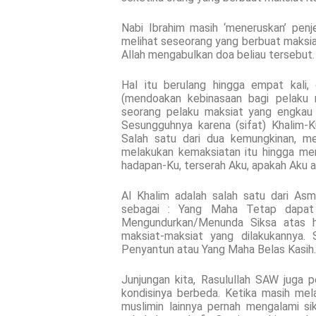
Nabi Ibrahim masih ‘meneruskan’ penjel
melihat seseorang yang berbuat maksia
Allah mengabulkan doa beliau tersebut
Hal itu berulang hingga empat kali, d
(mendoakan kebinasaan bagi pelaku 
seorang pelaku maksiat yang engkau l
Sesungguhnya karena (sifat) Khalim-
Salah satu dari dua kemungkinan, m
melakukan kemaksiatan itu hingga me
hadapan-Ku, terserah Aku, apakah Aku
Al Khalim adalah salah satu dari Asm
sebagai : Yang Maha Tetap dapat
Mengundurkan/Menunda Siksa atas 
maksiat-maksiat yang dilakukannya. 
Penyantun atau Yang Maha Belas Kasih.
Junjungan kita, Rasulullah SAW juga 
kondisinya berbeda. Ketika masih me
muslimin lainnya pernah mengalami si