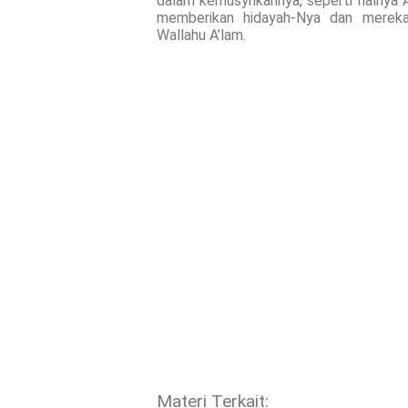
dalam kemusyrikannya, seperti halnya Ab
memberikan hidayah-Nya dan merek
Wallahu A’lam.
Materi Terkait: