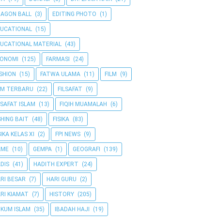
AGON BALL
(3)
EDITING PHOTO
(1)
UCATIONAL
(15)
UCATIONAL MATERIAL
(43)
KONOMI
(125)
FARMASI
(24)
SHION
(15)
FATWA ULAMA
(11)
FILM
(9)
LM TERBARU
(22)
FILSAFAT
(9)
LSAFAT ISLAM
(13)
FIQIH MUAMALAH
(6)
SHING BAIT
(48)
FISIKA
(83)
SIKA KELAS XI
(2)
FPI NEWS
(9)
AME
(10)
GEMPA
(1)
GEOGRAFI
(139)
DIS
(41)
HADITH EXPERT
(24)
RI BESAR
(7)
HARI GURU
(2)
RI KIAMAT
(7)
HISTORY
(205)
KUM ISLAM
(35)
IBADAH HAJI
(19)