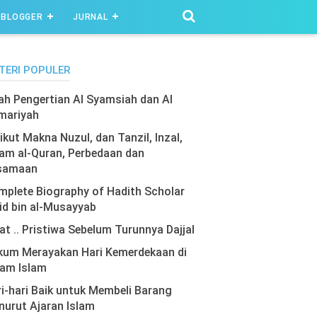
BLOGGER
JURNAL
TERI POPULER
lah Pengertian Al Syamsiah dan Al
mariyah
ikut Makna Nuzul, dan Tanzil, Inzal,
am al-Quran, Perbedaan dan
samaan
plete Biography of Hadith Scholar
id bin al-Musayyab
at .. Pristiwa Sebelum Turunnya Dajjal
kum Merayakan Hari Kemerdekaan di
lam Islam
i-hari Baik untuk Membeli Barang
urut Ajaran Islam