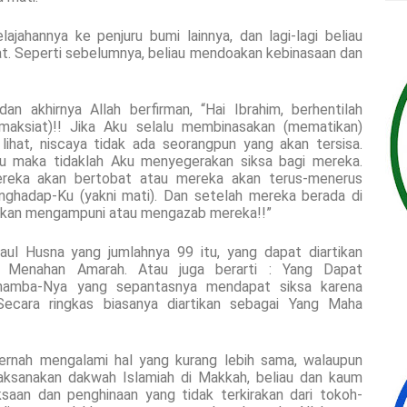
ajahannya ke penjuru bumi lainnya, dan lagi-lagi beliau
t. Seperti sebelumnya, beliau mendoakan kebinasaan dan
.
an akhirnya Allah berfirman, “Hai Ibrahim, berhentilah
maksiat)!! Jika Aku selalu membinasakan (mematikan)
ihat, niscaya tidak ada seorangpun yang akan tersisa.
Ku maka tidaklah Aku menyegerakan siksa bagi mereka.
ereka akan bertobat atau mereka akan terus-menerus
nghadap-Ku (yakni mati). Dan setelah mereka berada di
 akan mengampuni atau mengazab mereka!!”
aul Husna yang jumlahnya 99 itu, yang dapat diartikan
 Menahan Amarah. Atau juga berarti : Yang Dapat
hamba-Nya yang sepantasnya mendapat siksa karena
Secara ringkas biasanya diartikan sebagai Yang Maha
pernah mengalami hal yang kurang lebih sama, walaupun
laksanakan dakwah Islamiah di Makkah, beliau dan kaum
ksaan dan penghinaan yang tidak terkirakan dari tokoh-