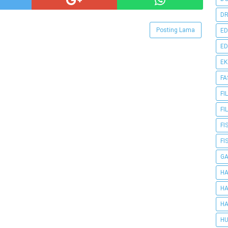
DR
Posting Lama
ED
ED
E
FA
FI
FI
FI
FI
G
HA
HA
HA
HU