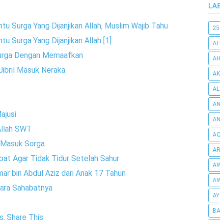
LA
ntu Surga Yang Dijanjikan Allah, Muslim Wajib Tahu
25
tu Surga Yang Dijanjikan Allah [1]
AF
 Surga Dengan Memaafkan
AH
 Jibril Masuk Neraka
AK
AL
AN
ajusi
A
Allah SWT
AQ
 Masuk Sorga
AR
abat Agar Tidak Tidur Setelah Sahur
AW
ar bin Abdul Aziz dari Anak 17 Tahun
AW
Para Sahabatnya
AY
BA
s, Share This