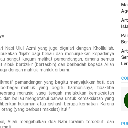
Mas
Ag
Ar
Isl
Pan
ya
Ber
i Nabi Ulul Azmi yang juga digelari dengan Kholilullah,
Art
mbukakan ‘hijab’ bagi beliau dan menunjukkan kepadanya
Sen
Beliau sangat kagum melihat pemandangan, dimana semua
Len
it sibuk berdzikir (bertasbih) dan beribadah kepada Allah
juga dengan mahluk-mahluk di bumi.
CO
ikmati’ pemandangan yang begitu menyejukkan hati, dan
 berbagai mahluk yang begitu harmonisnya, tiba-tiba
 seorang manusia yang tengah melakukan kemaksiatan
sik, dan beliau mengetahui bahwa untuk kemaksiatan yang
 diberikan hukuman atau qishash berupa kematian. Karena
h orang (yang berbuat maksiat) itu!!”
bul, Allah mengabulkan doa Nabi Ibrahim tersebut, dan
PU
 mati.