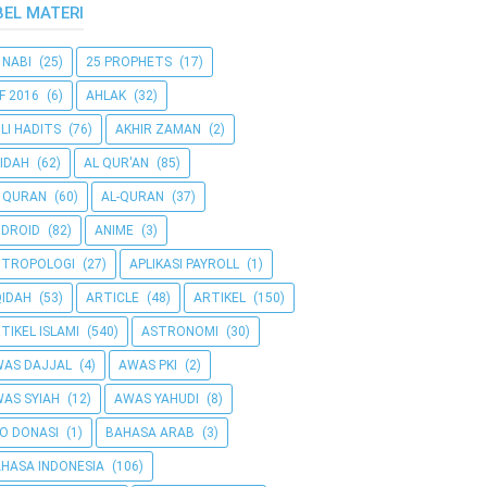
BEL MATERI
 NABI
(25)
25 PROPHETS
(17)
F 2016
(6)
AHLAK
(32)
LI HADITS
(76)
AKHIR ZAMAN
(2)
IDAH
(62)
AL QUR'AN
(85)
 QURAN
(60)
AL-QURAN
(37)
DROID
(82)
ANIME
(3)
NTROPOLOGI
(27)
APLIKASI PAYROLL
(1)
IDAH
(53)
ARTICLE
(48)
ARTIKEL
(150)
TIKEL ISLAMI
(540)
ASTRONOMI
(30)
AS DAJJAL
(4)
AWAS PKI
(2)
AS SYIAH
(12)
AWAS YAHUDI
(8)
O DONASI
(1)
BAHASA ARAB
(3)
HASA INDONESIA
(106)