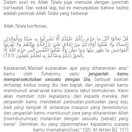
Dalam ayat ini, Allah
Ta’ala
juga memulai dengan perintah
bertauhid. Dan sekali lagi, hal ini menunjukkan bahwa tauhid
adalah perintah Allah
Ta’ala
yang terbesar.
Allah
Ta’ala
berfirman,
قُلْ تَعَالَوْا أَتْلُ مَا حَرَّمَ رَبُّكُمْ عَلَيْكُمْ أَلَّا تُشْرِكُوا بِهِ شَيْئًا وَبِالْوَالِدَيْنِ
إِحْسَانًا وَلَا تَقْتُلُوا أَوْلَادَكُمْ مِنْ إِمْلَاقٍ نَحْنُ نَرْزُقُكُمْ وَإِيَّاهُمْ وَلَا تَقْرَبُوا
الْفَوَاحِشَ مَا ظَهَرَ مِنْهَا وَمَا بَطَنَ وَلَا تَقْتُلُوا النَّفْسَ الَّتِي حَرَّمَ اللَّهُ إِلَّا
بِالْحَقِّ ذَلِكُمْ وَصَّاكُمْ بِهِ لَعَلَّكُمْ تَعْقِلُونَ (151)
Katakanlah,’Marilah kubacakan apa yang diharamkan atas
“
kamu oleh Tuhanmu, yaitu:
janganlah kamu
mempersekutukan sesuatu dengan Dia
, berbuat baiklah
terhadap kedua orang ibu dan bapak, dan janganlah kamu
membunuh anak-anak kamu karena takut kemiskinan, Kami
akan memberi rizki kepadamu dan kepada mereka, dan
janganlah kamu mendekati perbuatan-perbuatan yang keji,
baik yang tampak di antaranya maupun yang tersembunyi,
dan janganlah kamu membunuh jiwa yang diharamkan Allah
(membunuhnya) melainkan dengan sesuatu (sebab) yang
benar’. Demikian itu yang diperintahkan kepadamu supaya
kamu memahami(nya).”
(QS. Al-An’am [6]: 151).