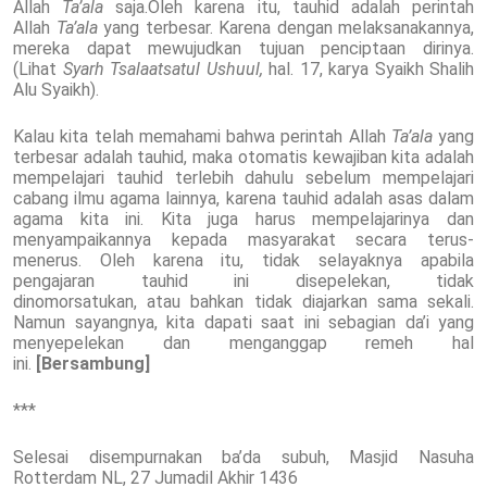
Allah
Ta’ala
saja.Oleh karena itu, tauhid adalah perintah
Allah
Ta’ala
yang terbesar. Karena dengan melaksanakannya,
mereka dapat mewujudkan tujuan penciptaan dirinya.
(Lihat
Syarh Tsalaatsatul Ushuul,
hal. 17, karya Syaikh Shalih
Alu Syaikh).
Kalau kita telah memahami bahwa perintah Allah
Ta’ala
yang
terbesar adalah tauhid, maka otomatis kewajiban kita adalah
mempelajari tauhid terlebih dahulu sebelum mempelajari
cabang ilmu agama lainnya, karena tauhid adalah asas dalam
agama kita ini. Kita juga harus mempelajarinya dan
menyampaikannya kepada masyarakat secara terus-
menerus. Oleh karena itu, tidak selayaknya apabila
pengajaran tauhid ini disepelekan, tidak
dinomorsatukan, atau bahkan tidak diajarkan sama sekali.
Namun sayangnya, kita dapati saat ini sebagian da’i yang
menyepelekan dan menganggap remeh hal
ini.
[Bersambung]
***
Selesai disempurnakan ba’da subuh, Masjid Nasuha
Rotterdam NL, 27 Jumadil Akhir 1436