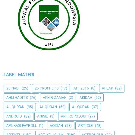
LABEL MATERI
25 NABI
(25)
25 PROPHETS
(17)
AFF 2016
(6)
AHLAK
(32)
AHLI HADITS
(76)
AKHIR ZAMAN
(2)
AKIDAH
(62)
AL QUR'AN
(85)
AL QURAN
(60)
AL-QURAN
(37)
ANDROID
(82)
ANIME
(3)
ANTROPOLOGI
(27)
APLIKASI PAYROLL
(1)
AQIDAH
(53)
ARTICLE
(48)