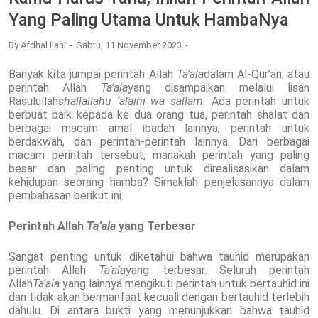
Yang Paling Utama Untuk HambaNya
By
Afdhal Ilahi
Sabtu, 11 November 2023
Banyak kita jumpai perintah Allah
Ta’ala
dalam Al-Qur’an, atau
perintah Allah
Ta’ala
yang disampaikan melalui lisan
Rasulullah
shallallahu ‘alaihi wa sallam.
Ada perintah untuk
berbuat baik kepada ke dua orang tua, perintah shalat dan
berbagai macam amal ibadah lainnya, perintah untuk
berdakwah, dan perintah-perintah lainnya. Dari berbagai
macam perintah tersebut, manakah perintah yang paling
besar dan paling penting untuk direalisasikan dalam
kehidupan seorang hamba? Simaklah penjelasannya dalam
pembahasan berikut ini.
Perintah Allah
Ta’ala
yang Terbesar
Sangat penting untuk diketahui bahwa tauhid merupakan
perintah Allah
Ta’ala
yang terbesar. Seluruh perintah
Allah
Ta’ala
yang lainnya mengikuti perintah untuk bertauhid ini
dan tidak akan bermanfaat kecuali dengan bertauhid terlebih
dahulu. Di antara bukti yang menunjukkan bahwa tauhid