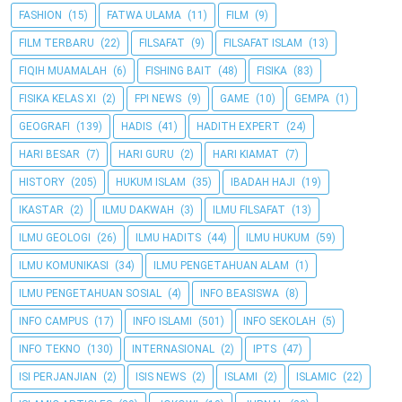
FASHION
(15)
FATWA ULAMA
(11)
FILM
(9)
FILM TERBARU
(22)
FILSAFAT
(9)
FILSAFAT ISLAM
(13)
FIQIH MUAMALAH
(6)
FISHING BAIT
(48)
FISIKA
(83)
FISIKA KELAS XI
(2)
FPI NEWS
(9)
GAME
(10)
GEMPA
(1)
GEOGRAFI
(139)
HADIS
(41)
HADITH EXPERT
(24)
HARI BESAR
(7)
HARI GURU
(2)
HARI KIAMAT
(7)
HISTORY
(205)
HUKUM ISLAM
(35)
IBADAH HAJI
(19)
IKASTAR
(2)
ILMU DAKWAH
(3)
ILMU FILSAFAT
(13)
ILMU GEOLOGI
(26)
ILMU HADITS
(44)
ILMU HUKUM
(59)
ILMU KOMUNIKASI
(34)
ILMU PENGETAHUAN ALAM
(1)
ILMU PENGETAHUAN SOSIAL
(4)
INFO BEASISWA
(8)
INFO CAMPUS
(17)
INFO ISLAMI
(501)
INFO SEKOLAH
(5)
INFO TEKNO
(130)
INTERNASIONAL
(2)
IPTS
(47)
ISI PERJANJIAN
(2)
ISIS NEWS
(2)
ISLAMI
(2)
ISLAMIC
(22)