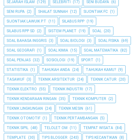
SEJARAH ISLAM
(129)
SELEBRITI
(17)
SENI BUDAYA
(6)
SENI RUPA
(2)
SHALAT SUNNAH
(12)
SIJONTIAK FC
(1)
SIJONTIAK LAWUIK P.T
(11)
SILABUS RPP
(19)
SILABUS RPP SD
(2)
SISTEM PLANET
(19)
SOAL
(20)
SOAL BAHASA INGGRIS
(3)
SOAL BIOLOGI
(3)
SOAL FISIKA
(69)
SOAL GEOGRAFI
(1)
SOAL KIMIA
(15)
SOAL MATEMATIKA
(82)
SOAL PENJAS
(32)
SOSIOLOGI
(19)
SPORT
(1)
STATISTIKA
(1)
TAHUKAH ANDA
(24)
TAHUKAH KAMU?
(9)
TASAWUF
(3)
TEKNIK ARSITEKTUR
(24)
TEKNIK CATUR
(20)
TEKNIK ELEKTRO
(55)
TEKNIK INDUSTRI
(17)
TEKNIK KENDARAAN RINGAN
(35)
TEKNIK KOMPUTER
(2)
TEKNIK LINGKUNGAN
(24)
TEKNIK MESIN
(61)
TEKNIK OTOMOTIF
(1)
TEKNIK PERTAMBANGAN
(5)
TEKNIK SIPIL
(48)
TELOLET OM
(11)
TEMPAT WISATA
(84)
TEMPLATE
(30)
TIPS BLOGGER
(243)
TIPS KECANTIKAN
(8)