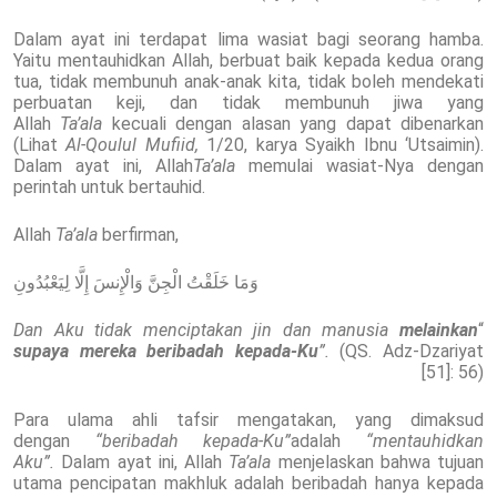
Dalam ayat ini terdapat lima wasiat bagi seorang hamba.
Yaitu mentauhidkan Allah, berbuat baik kepada kedua orang
tua, tidak membunuh anak-anak kita, tidak boleh mendekati
perbuatan keji, dan tidak membunuh jiwa yang
Allah
Ta’ala
kecuali dengan alasan yang dapat dibenarkan
(Lihat
Al-Qoulul Mufiid,
1/20, karya Syaikh Ibnu ‘Utsaimin).
Dalam ayat ini, Allah
Ta’ala
memulai wasiat-Nya dengan
perintah untuk bertauhid.
Allah
Ta’ala
berfirman,
وَمَا خَلَقْتُ الْجِنَّ وَالْإِنسَ إِلَّا لِيَعْبُدُونِ
Dan Aku tidak menciptakan jin dan manusia
melainkan
“
supaya mereka beribadah kepada-Ku
”.
(QS. Adz-Dzariyat
[51]: 56)
Para ulama ahli tafsir mengatakan, yang dimaksud
dengan
“beribadah kepada-Ku”
adalah
“mentauhidkan
Aku”.
Dalam ayat ini, Allah
Ta’ala
menjelaskan bahwa tujuan
utama pencipatan makhluk adalah beribadah hanya kepada