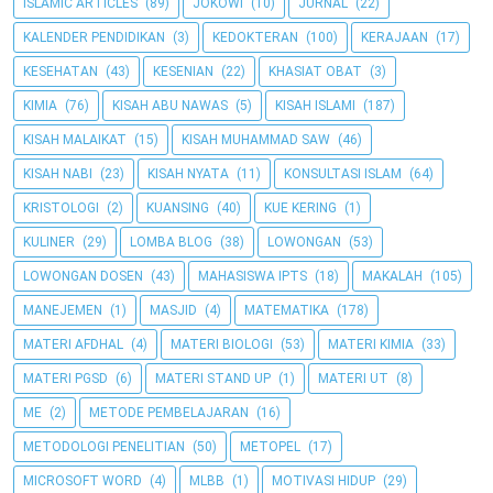
ISLAMIC ARTICLES
(89)
JOKOWI
(10)
JURNAL
(22)
KALENDER PENDIDIKAN
(3)
KEDOKTERAN
(100)
KERAJAAN
(17)
KESEHATAN
(43)
KESENIAN
(22)
KHASIAT OBAT
(3)
KIMIA
(76)
KISAH ABU NAWAS
(5)
KISAH ISLAMI
(187)
KISAH MALAIKAT
(15)
KISAH MUHAMMAD SAW
(46)
KISAH NABI
(23)
KISAH NYATA
(11)
KONSULTASI ISLAM
(64)
KRISTOLOGI
(2)
KUANSING
(40)
KUE KERING
(1)
KULINER
(29)
LOMBA BLOG
(38)
LOWONGAN
(53)
LOWONGAN DOSEN
(43)
MAHASISWA IPTS
(18)
MAKALAH
(105)
MANEJEMEN
(1)
MASJID
(4)
MATEMATIKA
(178)
MATERI AFDHAL
(4)
MATERI BIOLOGI
(53)
MATERI KIMIA
(33)
MATERI PGSD
(6)
MATERI STAND UP
(1)
MATERI UT
(8)
ME
(2)
METODE PEMBELAJARAN
(16)
METODOLOGI PENELITIAN
(50)
METOPEL
(17)
MICROSOFT WORD
(4)
MLBB
(1)
MOTIVASI HIDUP
(29)