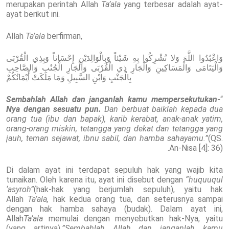
merupakan perintah Allah
Ta’ala
yang terbesar adalah ayat-
ayat berikut ini.
Allah
Ta’ala
berfirman,
وَاعْبُدُوا اللَّهَ وَلا تُشْرِكُوا بِهِ شَيْئاً وَبِالْوَالِدَيْنِ إِحْسَاناً وَبِذِي الْقُرْبَى
وَالْيَتَامَى وَالْمَسَاكِينِ وَالْجَارِ ذِي الْقُرْبَى وَالْجَارِ الْجُنُبِ وَالصَّاحِبِ
بِالْجَنْبِ وَابْنِ السَّبِيلِ وَمَا مَلَكَتْ أَيْمَانُكُمْ
Sembahlah Allah dan janganlah kamu mempersekutukan-
“
Nya dengan sesuatu pun.
Dan berbuat baiklah kepada dua
orang tua (ibu dan bapak), karib kerabat, anak-anak yatim,
orang-orang miskin, tetangga yang dekat dan tetangga yang
jauh, teman sejawat, ibnu sabil, dan hamba sahayamu.”
(QS.
An-Nisa [4]: 36).
Di dalam ayat ini terdapat sepuluh hak yang wajib kita
tunaikan. Oleh karena itu, ayat ini disebut dengan
“huquuqul
‘asyroh”
(hak-hak yang berjumlah sepuluh), yaitu hak
Allah
Ta’ala,
hak kedua orang tua, dan seterusnya sampai
dengan hak hamba sahaya (budak). Dalam ayat ini,
Allah
Ta’ala
memulai dengan menyebutkan hak-Nya, yaitu
(yang artinya),
”Sembahlah Allah dan janganlah kamu