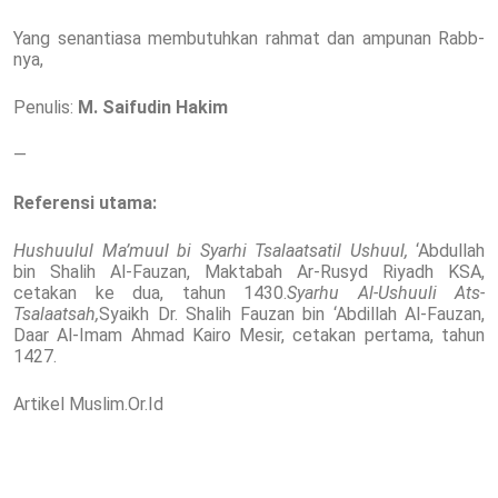
Yang senantiasa membutuhkan rahmat dan ampunan Rabb-
nya,
Penulis:
M. Saifudin Hakim
—
Referensi utama:
Hushuulul Ma’muul bi Syarhi Tsalaatsatil Ushuul,
‘Abdullah
bin Shalih Al-Fauzan, Maktabah Ar-Rusyd Riyadh KSA,
cetakan ke dua, tahun 1430.
Syarhu Al-Ushuuli Ats-
Tsalaatsah,
Syaikh Dr. Shalih Fauzan bin ‘Abdillah Al-Fauzan,
Daar Al-Imam Ahmad Kairo Mesir, cetakan pertama, tahun
1427.
Artikel Muslim.Or.Id