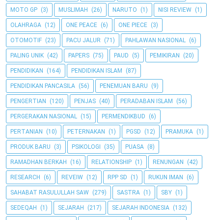
MOTO GP
(3)
MUSLIMAH
(26)
NARUTO
(1)
NISI REVIEW
(1)
OLAHRAGA
(12)
ONE PEACE
(6)
ONE PIECE
(3)
OTOMOTIF
(23)
PACU JALUR
(71)
PAHLAWAN NASIONAL
(6)
PALING UNIK
(42)
PAPERS
(75)
PAUD
(5)
PEMIKIRAN
(20)
PENDIDIKAN
(164)
PENDIDIKAN ISLAM
(87)
PENDIDIKAN PANCASILA
(56)
PENEMUAN BARU
(9)
PENGERTIAN
(120)
PENJAS
(40)
PERADABAN ISLAM
(56)
PERGERAKAN NASIONAL
(15)
PERMENDIKBUD
(6)
PERTANIAN
(10)
PETERNAKAN
(1)
PGSD
(12)
PRAMUKA
(1)
PRODUK BARU
(3)
PSIKOLOGI
(35)
PUASA
(8)
RAMADHAN BERKAH
(16)
RELATIONSHIP
(1)
RENUNGAN
(42)
RESEARCH
(6)
REVEIW
(12)
RPP SD
(1)
RUKUN IMAN
(6)
SAHABAT RASULULLAH SAW
(279)
SASTRA
(1)
SBY
(1)
SEDEQAH
(1)
SEJARAH
(217)
SEJARAH INDONESIA
(132)