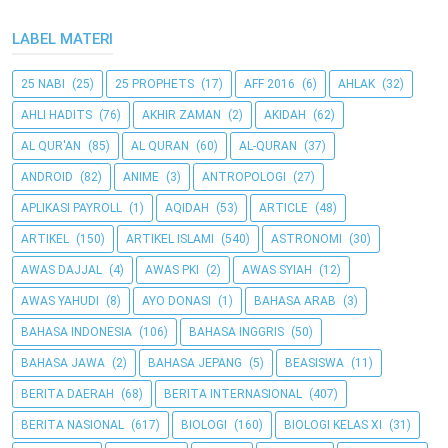
LABEL MATERI
25 NABI
(25)
25 PROPHETS
(17)
AFF 2016
(6)
AHLAK
(32)
AHLI HADITS
(76)
AKHIR ZAMAN
(2)
AKIDAH
(62)
AL QUR'AN
(85)
AL QURAN
(60)
AL-QURAN
(37)
ANDROID
(82)
ANIME
(3)
ANTROPOLOGI
(27)
APLIKASI PAYROLL
(1)
AQIDAH
(53)
ARTICLE
(48)
ARTIKEL
(150)
ARTIKEL ISLAMI
(540)
ASTRONOMI
(30)
AWAS DAJJAL
(4)
AWAS PKI
(2)
AWAS SYIAH
(12)
AWAS YAHUDI
(8)
AYO DONASI
(1)
BAHASA ARAB
(3)
BAHASA INDONESIA
(106)
BAHASA INGGRIS
(50)
BAHASA JAWA
(2)
BAHASA JEPANG
(5)
BEASISWA
(11)
BERITA DAERAH
(68)
BERITA INTERNASIONAL
(407)
BERITA NASIONAL
(617)
BIOLOGI
(160)
BIOLOGI KELAS XI
(31)