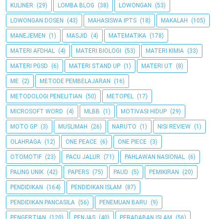
KULINER
(29)
LOMBA BLOG
(38)
LOWONGAN
(53)
LOWONGAN DOSEN
(43)
MAHASISWA IPTS
(18)
MAKALAH
(105)
MANEJEMEN
(1)
MASJID
(4)
MATEMATIKA
(178)
MATERI AFDHAL
(4)
MATERI BIOLOGI
(53)
MATERI KIMIA
(33)
MATERI PGSD
(6)
MATERI STAND UP
(1)
MATERI UT
(8)
ME
(2)
METODE PEMBELAJARAN
(16)
METODOLOGI PENELITIAN
(50)
METOPEL
(17)
MICROSOFT WORD
(4)
MLBB
(1)
MOTIVASI HIDUP
(29)
MOTO GP
(3)
MUSLIMAH
(26)
NARUTO
(1)
NISI REVIEW
(1)
OLAHRAGA
(12)
ONE PEACE
(6)
ONE PIECE
(3)
OTOMOTIF
(23)
PACU JALUR
(71)
PAHLAWAN NASIONAL
(6)
PALING UNIK
(42)
PAPERS
(75)
PAUD
(5)
PEMIKIRAN
(20)
PENDIDIKAN
(164)
PENDIDIKAN ISLAM
(87)
PENDIDIKAN PANCASILA
(56)
PENEMUAN BARU
(9)
PENGERTIAN
(120)
PENJAS
(40)
PERADABAN ISLAM
(56)