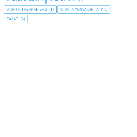
WISATA BATAM
(10)
WISATA BOGOR
(9)
WISATA TABANAN BALI
(1)
WISATA YOGYAKARTA
(10)
ZAKAT
(6)