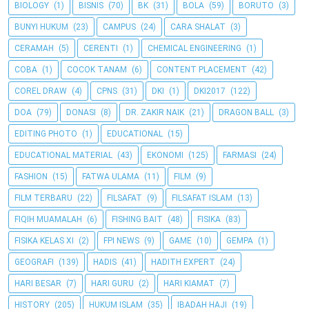
BIOLOGY
(1)
BISNIS
(70)
BK
(31)
BOLA
(59)
BORUTO
(3)
BUNYI HUKUM
(23)
CAMPUS
(24)
CARA SHALAT
(3)
CERAMAH
(5)
CERENTI
(1)
CHEMICAL ENGINEERING
(1)
COBA
(1)
COCOK TANAM
(6)
CONTENT PLACEMENT
(42)
COREL DRAW
(4)
CPNS
(31)
DKI
(1)
DKI2017
(122)
DOA
(79)
DONASI
(8)
DR. ZAKIR NAIK
(21)
DRAGON BALL
(3)
EDITING PHOTO
(1)
EDUCATIONAL
(15)
EDUCATIONAL MATERIAL
(43)
EKONOMI
(125)
FARMASI
(24)
FASHION
(15)
FATWA ULAMA
(11)
FILM
(9)
FILM TERBARU
(22)
FILSAFAT
(9)
FILSAFAT ISLAM
(13)
FIQIH MUAMALAH
(6)
FISHING BAIT
(48)
FISIKA
(83)
FISIKA KELAS XI
(2)
FPI NEWS
(9)
GAME
(10)
GEMPA
(1)
GEOGRAFI
(139)
HADIS
(41)
HADITH EXPERT
(24)
HARI BESAR
(7)
HARI GURU
(2)
HARI KIAMAT
(7)
HISTORY
(205)
HUKUM ISLAM
(35)
IBADAH HAJI
(19)