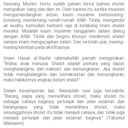
Seorang Muslim tentu sudah paham betul bahwa sholat
merupakan tiang dari dien ini. Oleh karena itu, ketika muadzin
mengumandangkan adzan, kaum muslimin berbondong-
bondong mendatangi rumah-rumah Allâh Ta’ala, mengambil
air wudhu, kemudian berbaris rapi di belakang imam shalat
mereka. Mulailah kaum muslimin tenggelam dalam dialog
dengan Allâh Ta’ala dan begitu khusyu’ menikmati shalat
sampai imam mengucapkan salam. Dan setelah usai, masing-
masing kembali pada aktifitasnya.
Imam Hasan al-Bashri rahimahullâh pernah mengatakan:
“Wahai, anak manusia. Shalat adalah perkara yang dapat
menghalangimu dari maksiat dan kemungkaran. Jika shalat
tidak menghalangimu dari kemaksiatan dan kemungkaran,
maka hakikatnya engkau belum shalat”.
Dalam kesempatan lain, Rasulullah saw juga bersabda:
“Barang siapa yang memelihara sholat, maka sholat itu
sebagai cahaya baginya, petunjuk dan jalan selamat dan
barangsiapa yang tidak memelihara sholat, maka
sesungguhnya sholat itu tidak menjadi cahaya, dan tidak juga
menjadi petunjuk dan jalan selamat baginya.” (Tabyinul
Mahaarim).