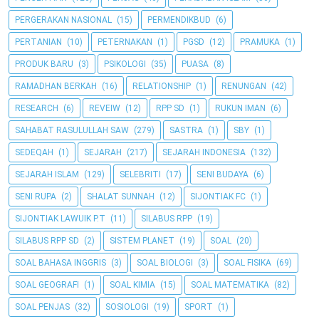
PERGERAKAN NASIONAL
(15)
PERMENDIKBUD
(6)
PERTANIAN
(10)
PETERNAKAN
(1)
PGSD
(12)
PRAMUKA
(1)
PRODUK BARU
(3)
PSIKOLOGI
(35)
PUASA
(8)
RAMADHAN BERKAH
(16)
RELATIONSHIP
(1)
RENUNGAN
(42)
RESEARCH
(6)
REVEIW
(12)
RPP SD
(1)
RUKUN IMAN
(6)
SAHABAT RASULULLAH SAW
(279)
SASTRA
(1)
SBY
(1)
SEDEQAH
(1)
SEJARAH
(217)
SEJARAH INDONESIA
(132)
SEJARAH ISLAM
(129)
SELEBRITI
(17)
SENI BUDAYA
(6)
SENI RUPA
(2)
SHALAT SUNNAH
(12)
SIJONTIAK FC
(1)
SIJONTIAK LAWUIK P.T
(11)
SILABUS RPP
(19)
SILABUS RPP SD
(2)
SISTEM PLANET
(19)
SOAL
(20)
SOAL BAHASA INGGRIS
(3)
SOAL BIOLOGI
(3)
SOAL FISIKA
(69)
SOAL GEOGRAFI
(1)
SOAL KIMIA
(15)
SOAL MATEMATIKA
(82)
SOAL PENJAS
(32)
SOSIOLOGI
(19)
SPORT
(1)