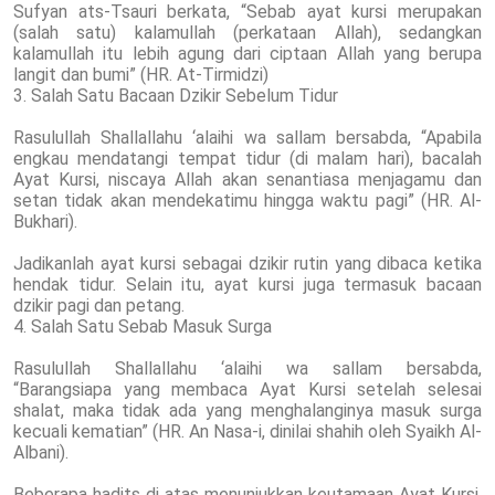
Sufyan ats-Tsauri berkata, “Sebab ayat kursi merupakan
(salah satu) kalamullah (perkataan Allah), sedangkan
kalamullah itu lebih agung dari ciptaan Allah yang berupa
langit dan bumi” (HR. At-Tirmidzi)
3. Salah Satu Bacaan Dzikir Sebelum Tidur
Rasulullah Shallallahu ‘alaihi wa sallam bersabda, “Apabila
engkau mendatangi tempat tidur (di malam hari), bacalah
Ayat Kursi, niscaya Allah akan senantiasa menjagamu dan
setan tidak akan mendekatimu hingga waktu pagi” (HR. Al-
Bukhari).
Jadikanlah ayat kursi sebagai dzikir rutin yang dibaca ketika
hendak tidur. Selain itu, ayat kursi juga termasuk bacaan
dzikir pagi dan petang.
4. Salah Satu Sebab Masuk Surga
Rasulullah Shallallahu ‘alaihi wa sallam bersabda,
“Barangsiapa yang membaca Ayat Kursi setelah selesai
shalat, maka tidak ada yang menghalanginya masuk surga
kecuali kematian” (HR. An Nasa-i, dinilai shahih oleh Syaikh Al-
Albani).
Beberapa hadits di atas menunjukkan keutamaan Ayat Kursi.