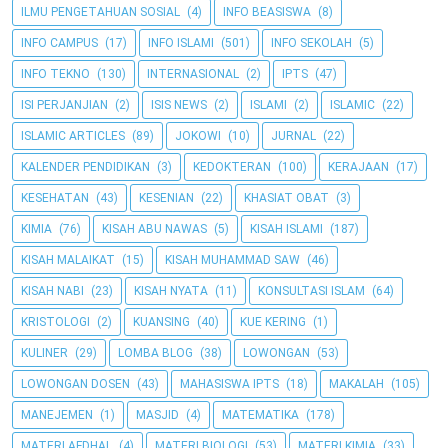
ILMU PENGETAHUAN SOSIAL
(4)
INFO BEASISWA
(8)
INFO CAMPUS
(17)
INFO ISLAMI
(501)
INFO SEKOLAH
(5)
INFO TEKNO
(130)
INTERNASIONAL
(2)
IPTS
(47)
ISI PERJANJIAN
(2)
ISIS NEWS
(2)
ISLAMI
(2)
ISLAMIC
(22)
ISLAMIC ARTICLES
(89)
JOKOWI
(10)
JURNAL
(22)
KALENDER PENDIDIKAN
(3)
KEDOKTERAN
(100)
KERAJAAN
(17)
KESEHATAN
(43)
KESENIAN
(22)
KHASIAT OBAT
(3)
KIMIA
(76)
KISAH ABU NAWAS
(5)
KISAH ISLAMI
(187)
KISAH MALAIKAT
(15)
KISAH MUHAMMAD SAW
(46)
KISAH NABI
(23)
KISAH NYATA
(11)
KONSULTASI ISLAM
(64)
KRISTOLOGI
(2)
KUANSING
(40)
KUE KERING
(1)
KULINER
(29)
LOMBA BLOG
(38)
LOWONGAN
(53)
LOWONGAN DOSEN
(43)
MAHASISWA IPTS
(18)
MAKALAH
(105)
MANEJEMEN
(1)
MASJID
(4)
MATEMATIKA
(178)
MATERI AFDHAL
(4)
MATERI BIOLOGI
(53)
MATERI KIMIA
(33)