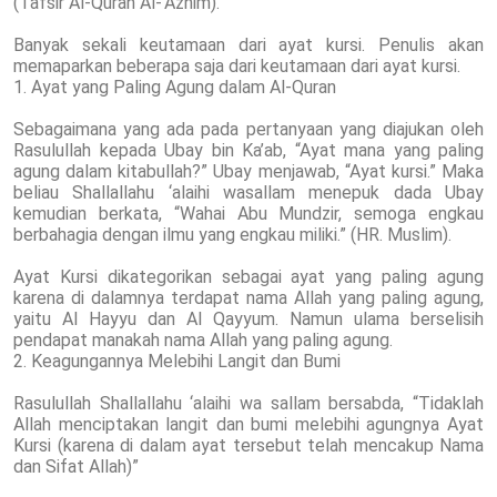
(Tafsir Al-Quran Al-‘Azhim).
Banyak sekali keutamaan dari ayat kursi. Penulis akan
memaparkan beberapa saja dari keutamaan dari ayat kursi.
1. Ayat yang Paling Agung dalam Al-Quran
Sebagaimana yang ada pada pertanyaan yang diajukan oleh
Rasulullah kepada Ubay bin Ka’ab, “Ayat mana yang paling
agung dalam kitabullah?” Ubay menjawab, “Ayat kursi.” Maka
beliau Shallallahu ‘alaihi wasallam menepuk dada Ubay
kemudian berkata, “Wahai Abu Mundzir, semoga engkau
berbahagia dengan ilmu yang engkau miliki.” (HR. Muslim).
Ayat Kursi dikategorikan sebagai ayat yang paling agung
karena di dalamnya terdapat nama Allah yang paling agung,
yaitu Al Hayyu dan Al Qayyum. Namun ulama berselisih
pendapat manakah nama Allah yang paling agung.
2. Keagungannya Melebihi Langit dan Bumi
Rasulullah Shallallahu ‘alaihi wa sallam bersabda, “Tidaklah
Allah menciptakan langit dan bumi melebihi agungnya Ayat
Kursi (karena di dalam ayat tersebut telah mencakup Nama
dan Sifat Allah)”