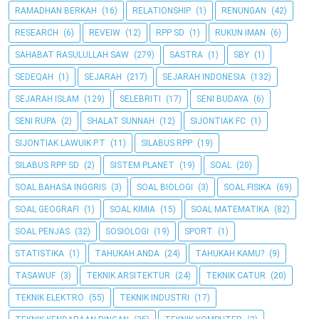
RAMADHAN BERKAH
(16)
RELATIONSHIP
(1)
RENUNGAN
(42)
RESEARCH
(6)
REVEIW
(12)
RPP SD
(1)
RUKUN IMAN
(6)
SAHABAT RASULULLAH SAW
(279)
SASTRA
(1)
SBY
(1)
SEDEQAH
(1)
SEJARAH
(217)
SEJARAH INDONESIA
(132)
SEJARAH ISLAM
(129)
SELEBRITI
(17)
SENI BUDAYA
(6)
SENI RUPA
(2)
SHALAT SUNNAH
(12)
SIJONTIAK FC
(1)
SIJONTIAK LAWUIK P.T
(11)
SILABUS RPP
(19)
SILABUS RPP SD
(2)
SISTEM PLANET
(19)
SOAL
(20)
SOAL BAHASA INGGRIS
(3)
SOAL BIOLOGI
(3)
SOAL FISIKA
(69)
SOAL GEOGRAFI
(1)
SOAL KIMIA
(15)
SOAL MATEMATIKA
(82)
SOAL PENJAS
(32)
SOSIOLOGI
(19)
SPORT
(1)
STATISTIKA
(1)
TAHUKAH ANDA
(24)
TAHUKAH KAMU?
(9)
TASAWUF
(3)
TEKNIK ARSITEKTUR
(24)
TEKNIK CATUR
(20)
TEKNIK ELEKTRO
(55)
TEKNIK INDUSTRI
(17)