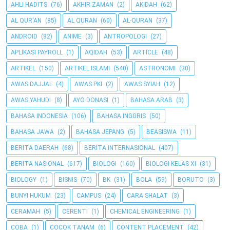
AHLI HADITS
(76)
AKHIR ZAMAN
(2)
AKIDAH
(62)
AL QUR'AN
(85)
AL QURAN
(60)
AL-QURAN
(37)
ANDROID
(82)
ANIME
(3)
ANTROPOLOGI
(27)
APLIKASI PAYROLL
(1)
AQIDAH
(53)
ARTICLE
(48)
ARTIKEL
(150)
ARTIKEL ISLAMI
(540)
ASTRONOMI
(30)
AWAS DAJJAL
(4)
AWAS PKI
(2)
AWAS SYIAH
(12)
AWAS YAHUDI
(8)
AYO DONASI
(1)
BAHASA ARAB
(3)
BAHASA INDONESIA
(106)
BAHASA INGGRIS
(50)
BAHASA JAWA
(2)
BAHASA JEPANG
(5)
BEASISWA
(11)
BERITA DAERAH
(68)
BERITA INTERNASIONAL
(407)
BERITA NASIONAL
(617)
BIOLOGI
(160)
BIOLOGI KELAS XI
(31)
BIOLOGY
(1)
BISNIS
(70)
BK
(31)
BOLA
(59)
BORUTO
(3)
BUNYI HUKUM
(23)
CAMPUS
(24)
CARA SHALAT
(3)
CERAMAH
(5)
CERENTI
(1)
CHEMICAL ENGINEERING
(1)
COBA
(1)
COCOK TANAM
(6)
CONTENT PLACEMENT
(42)