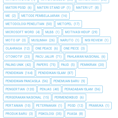
MATERI PGSD
(6)
MATERI STAND UP
(1)
MATERI UT
(8)
ME
(2)
METODE PEMBELAJARAN
(16)
METODOLOGI PENELITIAN
(50)
METOPEL
(17)
MICROSOFT WORD
(4)
MLBB
(1)
MOTIVASI HIDUP
(29)
MOTO GP
(3)
MUSLIMAH
(26)
NARUTO
(1)
NISI REVIEW
(1)
OLAHRAGA
(12)
ONE PEACE
(6)
ONE PIECE
(3)
OTOMOTIF
(23)
PACU JALUR
(71)
PAHLAWAN NASIONAL
(6)
PALING UNIK
(42)
PAPERS
(75)
PAUD
(5)
PEMIKIRAN
(20)
PENDIDIKAN
(164)
PENDIDIKAN ISLAM
(87)
PENDIDIKAN PANCASILA
(56)
PENEMUAN BARU
(9)
PENGERTIAN
(120)
PENJAS
(40)
PERADABAN ISLAM
(56)
PERGERAKAN NASIONAL
(15)
PERMENDIKBUD
(6)
PERTANIAN
(10)
PETERNAKAN
(1)
PGSD
(12)
PRAMUKA
(1)
PRODUK BARU
(3)
PSIKOLOGI
(35)
PUASA
(8)