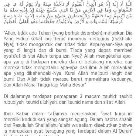
اللَّهُ لَا إِلَهَ إِلَّا هُوَ الْحَيُّ الْقَيُّومُ لَا تَأْخُذُهُ سِنَةٌ وَلَا نَوْمٌ لَهُ مَا فِي
السَّمَاوَاتِ وَمَا فِي الْأَرْضِ مَنْ ذَا الَّذِي يَشْفَعُ عِنْدَهُ إِلَّا بِإِذْنِهِ يَعْلَمُ مَا
بَيْنَ أَيْدِيهِمْ وَمَا خَلْفَهُمْ وَلَا يُحِيطُونَ بِشَيْءٍ مِنْ عِلْمِهِ إِلَّا بِمَا شَاءَ وَسِعَ
كُرْسِيُّهُ السَّمَاوَاتِ وَالْأَرْضَ وَلَا يَئُودُهُ حِفْظُهُمَا وَهُوَ الْعَلِيُّ الْعَظِيمُ
“Allah, tidak ada Tuhan (yang berhak disembah) melainkan Dia
Yang Hidup kekal lagi terus menerus mengurus (makhluk-
Nya); tidak mengantuk dan tidak tidur. Kepunyaan-Nya apa
yang di langit dan di bumi. Tiada yang dapat memberi
syafa’at di sisi Allah tanpa izin-Nya? Allah mengetahui apa-
apa yang di hadapan mereka dan di belakang mereka, dan
mereka tidak mengetahui apa-apa dari ilmu Allah melainkan
apa yang dikehendaki-Nya. Kursi Allah meliputi langit dan
bumi. Dan Allah tidak merasa berat memelihara keduanya,
dan Allah Maha Tinggi lagi Maha Besar“
Di dalamnya terdapat pemaparan 3 macam tauhid: tauhid
rububiyah, tauhid uluhiyah, dan tauhid nama dan sifat Allah.
Ibnu Katsir dalam tafsirnya menjelaskan, “ayat kursi ini
memiliki kedudukan yang sangat agung. Dalam hadits shahih
dari Rasulullah Shallallahu ‘alaihi wa sallam disebutkan bahwa
ia merupakan ayat teragung yang terdapat dalam Al-Quran”