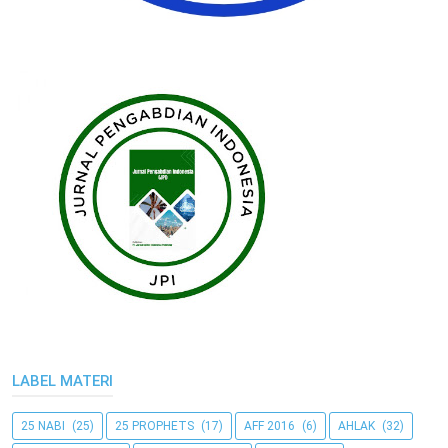
LABEL MATERI
25 NABI
(25)
25 PROPHETS
(17)
AFF 2016
(6)
AHLAK
(32)