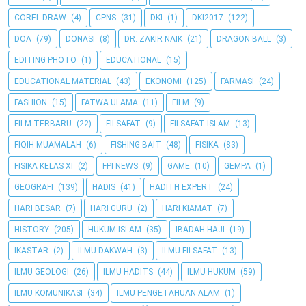
COREL DRAW
(4)
CPNS
(31)
DKI
(1)
DKI2017
(122)
DOA
(79)
DONASI
(8)
DR. ZAKIR NAIK
(21)
DRAGON BALL
(3)
EDITING PHOTO
(1)
EDUCATIONAL
(15)
EDUCATIONAL MATERIAL
(43)
EKONOMI
(125)
FARMASI
(24)
FASHION
(15)
FATWA ULAMA
(11)
FILM
(9)
FILM TERBARU
(22)
FILSAFAT
(9)
FILSAFAT ISLAM
(13)
FIQIH MUAMALAH
(6)
FISHING BAIT
(48)
FISIKA
(83)
FISIKA KELAS XI
(2)
FPI NEWS
(9)
GAME
(10)
GEMPA
(1)
GEOGRAFI
(139)
HADIS
(41)
HADITH EXPERT
(24)
HARI BESAR
(7)
HARI GURU
(2)
HARI KIAMAT
(7)
HISTORY
(205)
HUKUM ISLAM
(35)
IBADAH HAJI
(19)
IKASTAR
(2)
ILMU DAKWAH
(3)
ILMU FILSAFAT
(13)
ILMU GEOLOGI
(26)
ILMU HADITS
(44)
ILMU HUKUM
(59)
ILMU KOMUNIKASI
(34)
ILMU PENGETAHUAN ALAM
(1)