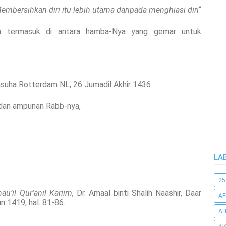
embersihkan diri itu lebih utama daripada menghiasi diri.”
“
a termasuk di antara hamba-Nya yang gemar untuk
suha Rotterdam NL, 26 Jumadil Akhir 1436
dan ampunan Rabb-nya,
LA
25
hau’il Qur’anil Kariim,
Dr. Amaal binti Shalih Naashir, Daar
AF
n 1419, hal. 81-86.
AH