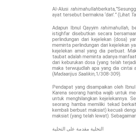
Al-Alusi
rahimahullah
berkata,
”
Sesungguh
ayat tersebut bermakna ‘dan’
.”
(Lihat
Ta
Adapun Ibnul Qayyim
rahimahullah,
b
istighfar disebutkan secara bersama
perlindungan dari kejelekan (dosa) y
meminta perlindungan dari kejelekan ya
kejelekan amal yang dia perbuat. Mak
taubat adalah meminta adanya manfaat (
dari keburukan dosa (yang telah terjad
maka terwujudlah apa yang dia cintai a
(
Madaarijus Saalikin,
1/308-309).
Pendapat yang disampaikan oleh Ibnu
Karena seorang hamba wajib untuk me
untuk menghilangkan kejelekannya. Seh
seorang hamba memiliki tekad berkai
kembali berbuat maksiat) kecuali denga
maksiat (yang telah lewat). Sebagaiman
التخلية مقدمة على التحلية