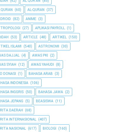
IDAH
(62)
AL QUR'AN
(85)
 QURAN
(60)
AL-QURAN
(37)
DROID
(82)
ANIME
(3)
NTROPOLOGI
(27)
APLIKASI PAYROLL
(1)
IDAH
(53)
ARTICLE
(48)
ARTIKEL
(150)
TIKEL ISLAMI
(540)
ASTRONOMI
(30)
AS DAJJAL
(4)
AWAS PKI
(2)
AS SYIAH
(12)
AWAS YAHUDI
(8)
O DONASI
(1)
BAHASA ARAB
(3)
HASA INDONESIA
(106)
HASA INGGRIS
(50)
BAHASA JAWA
(2)
HASA JEPANG
(5)
BEASISWA
(11)
RITA DAERAH
(68)
RITA INTERNASIONAL
(407)
RITA NASIONAL
(617)
BIOLOGI
(160)