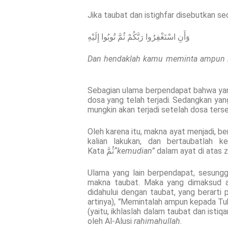
Jika taubat dan istighfar disebutkan s
وَأَنِ اسْتَغْفِرُوا رَبَّكُمْ ثُمَّ تُوبُوا إِلَيْهِ
Dan hendaklah kamu meminta ampun k
Sebagian ulama berpendapat bahwa yang
dosa yang telah terjadi. Sedangkan yan
mungkin akan terjadi setelah dosa terse
Oleh karena itu, makna ayat menjadi, b
kalian lakukan, dan bertaubatlah k
Kata ثُمَّ
“
kemudian”
dalam ayat di atas 
Ulama yang lain berpendapat, sesungg
makna taubat. Maka yang dimaksud ada
didahului dengan taubat, yang berarti
artinya),
”
Memintalah ampun kepada Tuh
(yaitu, ikhlaslah dalam taubat dan istiq
oleh Al-Alusi
rahimahullah.