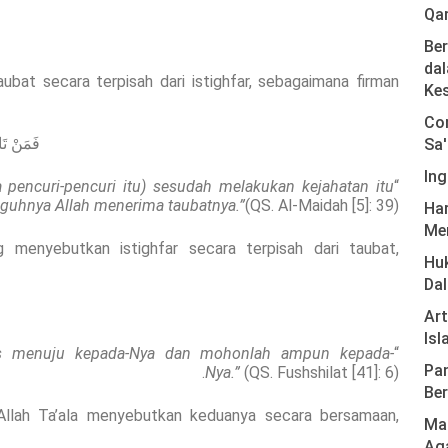
Qa
Ber
dal
at secara terpisah dari istighfar, sebagaimana firman
Ke
Com
فَمَنْ تَا
Sa'
Ing
 pencuri-pencuri itu) sesudah melakukan kejahatan itu
“
guhnya Allah menerima taubatnya.”
(QS. Al-Maidah [5]: 39).
Har
Men
 menyebutkan istighfar secara terpisah dari taubat,
Hu
Da
Ar
Isl
rus menuju kepada-Nya dan mohonlah ampun kepada-
“
Pan
Nya.”
(QS. Fushshilat [41]: 6).
Ber
Allah Ta’ala menyebutkan keduanya secara bersamaan,
Mas
Ag