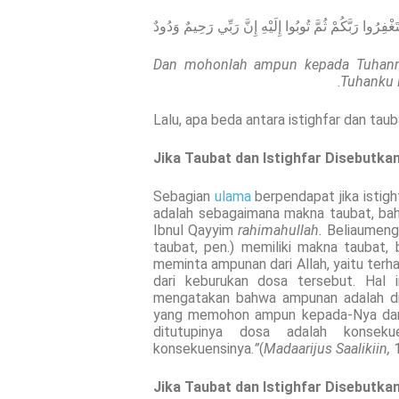
غْفِرُوا رَبَّكُمْ ثُمَّ تُوبُوا إِلَيْهِ إِنَّ رَبِّي رَحِيمٌ وَدُودٌ
Dan mohonlah ampun kepada Tuhanmu
Tuhanku 
Lalu, apa beda antara istighfar dan tau
Jika Taubat dan Istighfar Disebutka
Sebagian
ulama
berpendapat jika istigh
adalah sebagaimana makna taubat, bah
Ibnul Qayyim
rahimahullah
.
Beliaumeng
taubat, pen.) memiliki makna taubat, 
meminta ampunan dari Allah, yaitu terh
dari keburukan dosa tersebut. Hal 
mengatakan bahwa ampunan adalah dit
yang memohon ampun kepada-Nya dan
ditutupinya dosa adalah konseku
konsekuensinya.
”
(
Madaarijus Saalikiin,
Jika Taubat dan Istighfar Disebutk