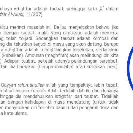
nya istighfar adalah taubat, sehingga kata ثُمَّ dalam
fsir Al-Alusi,
11/207).
eliau merinci masalah ini. Beliau menjelaskan bahwa jika
an dengan taubat, maka yang dimaksud adalah meminta
ang telah terjadi. Sedangkan taubat adalah kembali dan
ng dia takutkan terjadi di masa yang akan datang, berupa
a istighfar adalah menghilangkan kejelekan, sedangkan
kebaikan). Ampunan (maghfirah) akan melindungi diri kita
i). Adapun taubat, setelah adanya perlindungan tersebut,
tau dia harapkan (berupa maslahat atau kebaikan, pen.).
l Qayyim
rahimahullah
inilah yang tampaknya lebih tepat.
mohon ampun kepada Allah terlebih dahulu dari dosanya
ingga dia mendahulukan istighfar dari taubat. Tidaklah
tan dengan kehidupan di masa mendatang (untuk tidak
n menyucikan diri terlebih dahulu dari pengaruh dosa dan
a kata ulama,