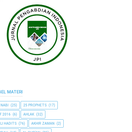
BEL MATERI
 NABI
(25)
25 PROPHETS
(17)
F 2016
(6)
AHLAK
(32)
LI HADITS
(76)
AKHIR ZAMAN
(2)