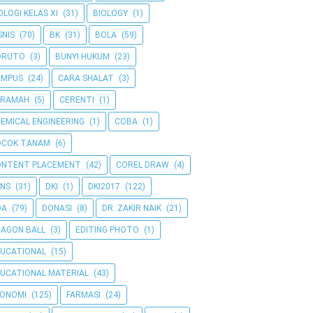
OLOGI KELAS XI
(31)
BIOLOGY
(1)
SNIS
(70)
BK
(31)
BOLA
(59)
ORUTO
(3)
BUNYI HUKUM
(23)
AMPUS
(24)
CARA SHALAT
(3)
ERAMAH
(5)
CERENTI
(1)
EMICAL ENGINEERING
(1)
COBA
(1)
OCOK TANAM
(6)
ONTENT PLACEMENT
(42)
COREL DRAW
(4)
NS
(31)
DKI
(1)
DKI2017
(122)
OA
(79)
DONASI
(8)
DR. ZAKIR NAIK
(21)
AGON BALL
(3)
EDITING PHOTO
(1)
UCATIONAL
(15)
UCATIONAL MATERIAL
(43)
KONOMI
(125)
FARMASI
(24)