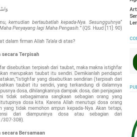
وَاسْتَ
Art
Sen
, kemudian bertaubatlah kepada-Nya. Sesungguhnya
“
Len
Maha Penyayang lagi Maha Pengasih.”
(QS. Huud [11]: 90).
CO
bat dalam firman Allah
Ta’ala
di atas?
n secara Terpisah
far disebutkan terpisah dari taubat, maka makna istighfar
kan merupakan taubat itu sendiri. Demikianlah pendapat
atakan,
”
Istighfar yang disebutkan sendirian (terpisah dari
bahkan taubat itu sendiri, yang terkandung di dalamnya
PU
apusnya dosa, dihilangkannya dampak dosa, dan penjagaan
ini tidak sebagaimana sangkaan sebagian orang yang
utupinya dosa kita. Karena Allah menutupi dosa orang
 yang tidak memohon ampun kepada-Nya. Akan tetapi,
ensi dari diampuninya dosa atau sebagian dari
1/307-308).
an secara Bersamaan