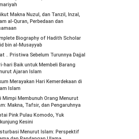
mariyah
ikut Makna Nuzul, dan Tanzil, Inzal,
am al-Quran, Perbedaan dan
samaan
plete Biography of Hadith Scholar
id bin al-Musayyab
at .. Pristiwa Sebelum Turunnya Dajjal
i-hari Baik untuk Membeli Barang
urut Ajaran Islam
kum Merayakan Hari Kemerdekaan di
lam Islam
ti Mimpi Membunuh Orang Menurut
am: Makna, Tafsir, dan Pengaruhnya
tai Pink Pulau Komodo, Yuk
kunjung Kesini
turbasi Menurut Islam: Perspektif
ama dan Pandangan Ulama