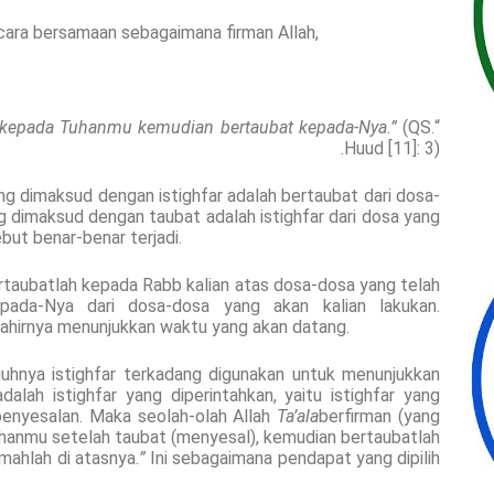
ecara bersamaan sebagaimana firman Allah,
epada Tuhanmu kemudian bertaubat kepada-Nya.”
(QS.
“
Huud [11]: 3).
 dimaksud dengan istighfar adalah bertaubat dari dosa-
g dimaksud dengan taubat adalah istighfar dari dosa yang
but benar-benar terjadi.
ertaubatlah kepada Rabb kalian atas dosa-dosa yang telah
epada-Nya dari dosa-dosa yang akan kalian lakukan.
zahirnya menunjukkan waktu yang akan datang.
uhnya istighfar terkadang digunakan untuk menunjukkan
lah istighfar yang diperintahkan, yaitu istighfar yang
 penyesalan. Maka seolah-olah Allah
Ta’ala
berfirman (yang
anmu setelah taubat (menyesal), kemudian bertaubatlah
amahlah di atasnya.
”
Ini sebagaimana pendapat yang dipilih