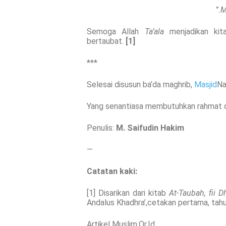
M
Semoga Allah
Ta’ala
menjadikan kit
bertaubat.
[1]
***
Selesai disusun ba’da maghrib,
Masjid
Na
Yang senantiasa membutuhkan rahmat 
Penulis:
M. Saifudin Hakim
—
Catatan kaki:
[1] Disarikan dari kitab
At-Taubah, fii D
Andalus Khadhra’,cetakan pertama, tahu
Artikel Muslim.Or.Id