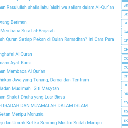
BI
n Rasulullah shallallahu ‘alaihi wa sallam dalam Al-Qur`an
BI
 Orang Beriman
B
h Membaca Surat al-Baqarah
C
h Quran Setiap Pekan di Bulan Ramadhan? Ini Cara Para
C
CH
nghafal Al Quran
C
maan Ayat Kursi
C
aan Membaca Al Qur’an
CP
hirkan Jiwa yang Tenang, Damai dan Tentram
D
ladan Muslimah : Siti Masytah
DR
an Shalat Dhuha yang Luar Biasa
ED
RI’AH IBADAH DAN MU’AMALAH DALAM ISLAM
ED
 Setan Menipu Manusia
E
aji dan Umrah Ketika Seorang Muslim Sudah Mampu