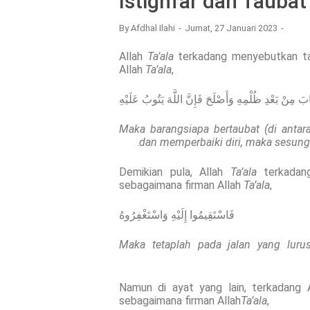
Istighfar dan Taubat
By
Afdhal Ilahi
Jumat, 27 Januari 2023
Allah
Ta’ala
terkadang menyebutkan taub
Allah
Ta’ala
,
بَ مِنْ بَعْدِ ظُلْمِهِ وَأَصْلَحَ فَإِنَّ اللَّهَ يَتُوبُ عَلَيْهِ
Maka barangsiapa bertaubat (di antara
dan memperbaiki diri, maka sesung
Demikian pula, Allah
Ta’ala
terkadang
sebagaimana firman Allah
Ta’ala
,
فَاسْتَقِيمُوا إِلَيْهِ وَاسْتَغْفِرُوهُ
Maka tetaplah pada jalan yang lu
Namun di ayat yang lain, terkadang 
sebagaimana firman Allah
Ta’ala
,