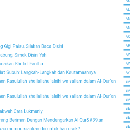
AK
AL
AN
A
AQ
Gigi Palsu, Silakan Baca Disini
AR
bung, Simak Disini Yah
AW
naikan Sholat Fardhu
AW
lat Subuh: Langkah-Langkah dan Keutamaannya
AY
n Rasulullah shallallahu ‘alaihi wa sallam dalam Al-Qur`an
BA
BA
n Rasulullah shallallahu ‘alaihi wa sallam dalam Al-Qur`an
BA
BE
dakwah Cara Lukmaniy
BE
Orang Beriman Dengan Mendengarkan Al Qur&#39;an
BE
au mempersiapkan diri untuk hari esok?