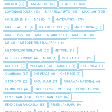
KULINER
(29)
LOMBA BLOG
(38)
LOWONGAN
(53)
LOWONGAN DOSEN
(43)
MAHASISWA IPTS
(18)
MAKALAH
(105)
MANEJEMEN
(1)
MASJID
(4)
MATEMATIKA
(178)
MATERI AFDHAL
(4)
MATERI BIOLOGI
(53)
MATERI KIMIA
(33)
MATERI PGSD
(6)
MATERI STAND UP
(1)
MATERI UT
(8)
ME
(2)
METODE PEMBELAJARAN
(16)
METODOLOGI PENELITIAN
(50)
METOPEL
(17)
MICROSOFT WORD
(4)
MLBB
(1)
MOTIVASI HIDUP
(29)
MOTO GP
(3)
MUSLIMAH
(26)
NARUTO
(1)
NISI REVIEW
(1)
OLAHRAGA
(12)
ONE PEACE
(6)
ONE PIECE
(3)
OTOMOTIF
(23)
PACU JALUR
(71)
PAHLAWAN NASIONAL
(6)
PALING UNIK
(42)
PAPERS
(75)
PAUD
(5)
PEMIKIRAN
(20)
PENDIDIKAN
(164)
PENDIDIKAN ISLAM
(87)
PENDIDIKAN PANCASILA
(56)
PENEMUAN BARU
(9)