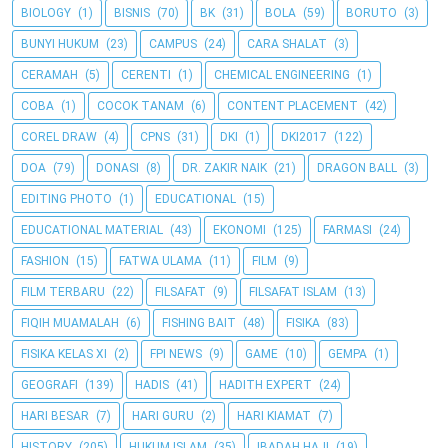
BIOLOGY
(1)
BISNIS
(70)
BK
(31)
BOLA
(59)
BORUTO
(3)
BUNYI HUKUM
(23)
CAMPUS
(24)
CARA SHALAT
(3)
CERAMAH
(5)
CERENTI
(1)
CHEMICAL ENGINEERING
(1)
COBA
(1)
COCOK TANAM
(6)
CONTENT PLACEMENT
(42)
COREL DRAW
(4)
CPNS
(31)
DKI
(1)
DKI2017
(122)
DOA
(79)
DONASI
(8)
DR. ZAKIR NAIK
(21)
DRAGON BALL
(3)
EDITING PHOTO
(1)
EDUCATIONAL
(15)
EDUCATIONAL MATERIAL
(43)
EKONOMI
(125)
FARMASI
(24)
FASHION
(15)
FATWA ULAMA
(11)
FILM
(9)
FILM TERBARU
(22)
FILSAFAT
(9)
FILSAFAT ISLAM
(13)
FIQIH MUAMALAH
(6)
FISHING BAIT
(48)
FISIKA
(83)
FISIKA KELAS XI
(2)
FPI NEWS
(9)
GAME
(10)
GEMPA
(1)
GEOGRAFI
(139)
HADIS
(41)
HADITH EXPERT
(24)
HARI BESAR
(7)
HARI GURU
(2)
HARI KIAMAT
(7)
HISTORY
(205)
HUKUM ISLAM
(35)
IBADAH HAJI
(19)