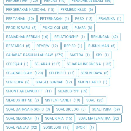
PENGERTIAN
(120)
PENJAS
(40)
PERADABAN ISLAM
(56)
PERGERAKAN NASIONAL
(15)
PERMENDIKBUD
(6)
PERTANIAN
(10)
PETERNAKAN
(1)
PGSD
(12)
PRAMUKA
(1)
PRODUK BARU
(3)
PSIKOLOGI
(35)
PUASA
(8)
RAMADHAN BERKAH
(16)
RELATIONSHIP
(1)
RENUNGAN
(42)
RESEARCH
(6)
REVEIW
(12)
RPP SD
(1)
RUKUN IMAN
(6)
SAHABAT RASULULLAH SAW
(279)
SASTRA
(1)
SBY
(1)
SEDEQAH
(1)
SEJARAH
(217)
SEJARAH INDONESIA
(132)
SEJARAH ISLAM
(129)
SELEBRITI
(17)
SENI BUDAYA
(6)
SENI RUPA
(2)
SHALAT SUNNAH
(12)
SIJONTIAK FC
(1)
SIJONTIAK LAWUIK P.T
(11)
SILABUS RPP
(19)
SILABUS RPP SD
(2)
SISTEM PLANET
(19)
SOAL
(20)
SOAL BAHASA INGGRIS
(3)
SOAL BIOLOGI
(3)
SOAL FISIKA
(69)
SOAL GEOGRAFI
(1)
SOAL KIMIA
(15)
SOAL MATEMATIKA
(82)
SOAL PENJAS
(32)
SOSIOLOGI
(19)
SPORT
(1)