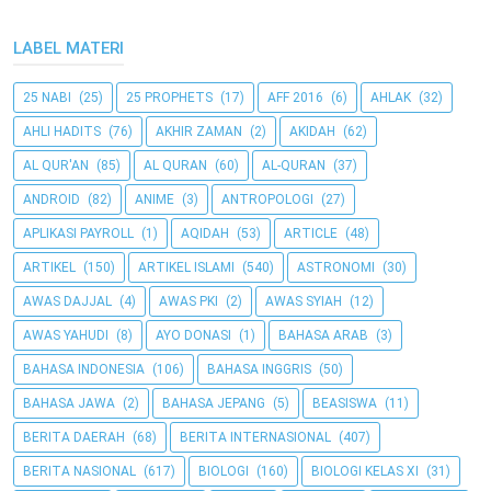
LABEL MATERI
25 NABI
(25)
25 PROPHETS
(17)
AFF 2016
(6)
AHLAK
(32)
AHLI HADITS
(76)
AKHIR ZAMAN
(2)
AKIDAH
(62)
AL QUR'AN
(85)
AL QURAN
(60)
AL-QURAN
(37)
ANDROID
(82)
ANIME
(3)
ANTROPOLOGI
(27)
APLIKASI PAYROLL
(1)
AQIDAH
(53)
ARTICLE
(48)
ARTIKEL
(150)
ARTIKEL ISLAMI
(540)
ASTRONOMI
(30)
AWAS DAJJAL
(4)
AWAS PKI
(2)
AWAS SYIAH
(12)
AWAS YAHUDI
(8)
AYO DONASI
(1)
BAHASA ARAB
(3)
BAHASA INDONESIA
(106)
BAHASA INGGRIS
(50)
BAHASA JAWA
(2)
BAHASA JEPANG
(5)
BEASISWA
(11)
BERITA DAERAH
(68)
BERITA INTERNASIONAL
(407)
BERITA NASIONAL
(617)
BIOLOGI
(160)
BIOLOGI KELAS XI
(31)