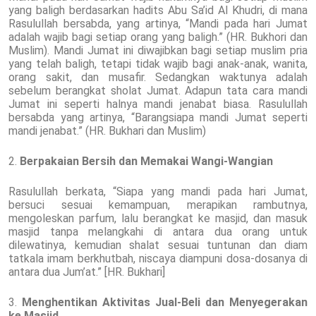
yang baligh berdasarkan hadits Abu Sa’id Al Khudri, di mana
Rasulullah bersabda, yang artinya, “Mandi pada hari Jumat
adalah wajib bagi setiap orang yang baligh.” (HR. Bukhori dan
Muslim). Mandi Jumat ini diwajibkan bagi setiap muslim pria
yang telah baligh, tetapi tidak wajib bagi anak-anak, wanita,
orang sakit, dan musafir. Sedangkan waktunya adalah
sebelum berangkat sholat Jumat. Adapun tata cara mandi
Jumat ini seperti halnya mandi jenabat biasa. Rasulullah
bersabda yang artinya, “Barangsiapa mandi Jumat seperti
mandi jenabat.” (HR. Bukhari dan Muslim)
2.
Berpakaian Bersih dan Memakai Wangi-Wangian
Rasulullah berkata, “Siapa yang mandi pada hari Jumat,
bersuci sesuai kemampuan, merapikan rambutnya,
mengoleskan parfum, lalu berangkat ke masjid, dan masuk
masjid tanpa melangkahi di antara dua orang untuk
dilewatinya, kemudian shalat sesuai tuntunan dan diam
tatkala imam berkhutbah, niscaya diampuni dosa-dosanya di
antara dua Jum’at.” [HR. Bukhari]
3.
Menghentikan Aktivitas Jual-Beli dan Menyegerakan
ke Masjid