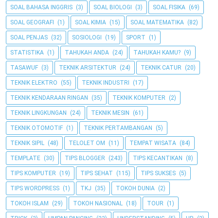
SOAL BAHASA INGGRIS
(3)
SOAL BIOLOGI
(3)
SOAL FISIKA
(69)
SOAL GEOGRAFI
(1)
SOAL KIMIA
(15)
SOAL MATEMATIKA
(82)
SOAL PENJAS
(32)
SOSIOLOGI
(19)
SPORT
(1)
STATISTIKA
(1)
TAHUKAH ANDA
(24)
TAHUKAH KAMU?
(9)
TASAWUF
(3)
TEKNIK ARSITEKTUR
(24)
TEKNIK CATUR
(20)
TEKNIK ELEKTRO
(55)
TEKNIK INDUSTRI
(17)
TEKNIK KENDARAAN RINGAN
(35)
TEKNIK KOMPUTER
(2)
TEKNIK LINGKUNGAN
(24)
TEKNIK MESIN
(61)
TEKNIK OTOMOTIF
(1)
TEKNIK PERTAMBANGAN
(5)
TEKNIK SIPIL
(48)
TELOLET OM
(11)
TEMPAT WISATA
(84)
TEMPLATE
(30)
TIPS BLOGGER
(243)
TIPS KECANTIKAN
(8)
TIPS KOMPUTER
(19)
TIPS SEHAT
(115)
TIPS SUKSES
(5)
TIPS WORDPRESS
(1)
TKJ
(35)
TOKOH DUNIA
(2)
TOKOH ISLAM
(29)
TOKOH NASIONAL
(18)
TOUR
(1)