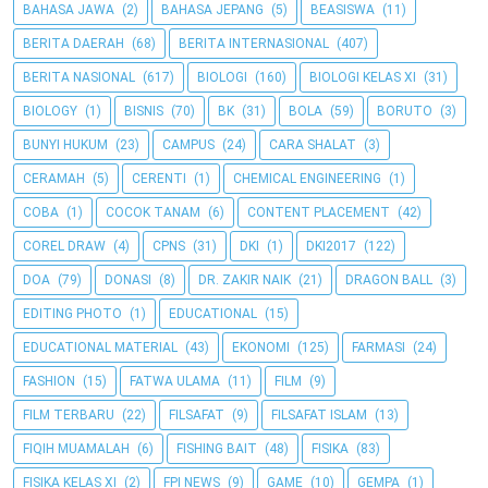
BAHASA JAWA
(2)
BAHASA JEPANG
(5)
BEASISWA
(11)
BERITA DAERAH
(68)
BERITA INTERNASIONAL
(407)
BERITA NASIONAL
(617)
BIOLOGI
(160)
BIOLOGI KELAS XI
(31)
BIOLOGY
(1)
BISNIS
(70)
BK
(31)
BOLA
(59)
BORUTO
(3)
BUNYI HUKUM
(23)
CAMPUS
(24)
CARA SHALAT
(3)
CERAMAH
(5)
CERENTI
(1)
CHEMICAL ENGINEERING
(1)
COBA
(1)
COCOK TANAM
(6)
CONTENT PLACEMENT
(42)
COREL DRAW
(4)
CPNS
(31)
DKI
(1)
DKI2017
(122)
DOA
(79)
DONASI
(8)
DR. ZAKIR NAIK
(21)
DRAGON BALL
(3)
EDITING PHOTO
(1)
EDUCATIONAL
(15)
EDUCATIONAL MATERIAL
(43)
EKONOMI
(125)
FARMASI
(24)
FASHION
(15)
FATWA ULAMA
(11)
FILM
(9)
FILM TERBARU
(22)
FILSAFAT
(9)
FILSAFAT ISLAM
(13)
FIQIH MUAMALAH
(6)
FISHING BAIT
(48)
FISIKA
(83)
FISIKA KELAS XI
(2)
FPI NEWS
(9)
GAME
(10)
GEMPA
(1)