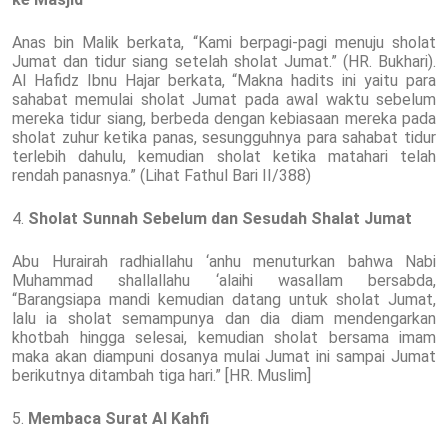
Anas bin Malik berkata, “Kami berpagi-pagi menuju sholat
Jumat dan tidur siang setelah sholat Jumat.” (HR. Bukhari).
Al Hafidz Ibnu Hajar berkata, “Makna hadits ini yaitu para
sahabat memulai sholat Jumat pada awal waktu sebelum
mereka tidur siang, berbeda dengan kebiasaan mereka pada
sholat zuhur ketika panas, sesungguhnya para sahabat tidur
terlebih dahulu, kemudian sholat ketika matahari telah
rendah panasnya.” (Lihat Fathul Bari II/388)
4.
Sholat Sunnah Sebelum dan Sesudah Shalat Jumat
Abu Hurairah radhiallahu ‘anhu menuturkan bahwa Nabi
Muhammad shallallahu ‘alaihi wasallam bersabda,
“Barangsiapa mandi kemudian datang untuk sholat Jumat,
lalu ia sholat semampunya dan dia diam mendengarkan
khotbah hingga selesai, kemudian sholat bersama imam
maka akan diampuni dosanya mulai Jumat ini sampai Jumat
berikutnya ditambah tiga hari.” [HR. Muslim]
5.
Membaca Surat Al Kahfi