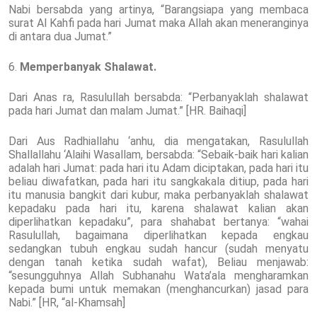
Nabi bersabda yang artinya, “Barangsiapa yang membaca
surat Al Kahfi pada hari Jumat maka Allah akan meneranginya
di antara dua Jumat.”
6.
Memperbanyak Shalawat.
Dari Anas ra, Rasulullah bersabda: “Perbanyaklah shalawat
pada hari Jumat dan malam Jumat.” [HR. Baihaqi]
Dari Aus Radhiallahu ‘anhu, dia mengatakan, Rasulullah
Shallallahu ‘Alaihi Wasallam, bersabda: “Sebaik-baik hari kalian
adalah hari Jumat: pada hari itu Adam diciptakan, pada hari itu
beliau diwafatkan, pada hari itu sangkakala ditiup, pada hari
itu manusia bangkit dari kubur, maka perbanyaklah shalawat
kepadaku pada hari itu, karena shalawat kalian akan
diperlihatkan kepadaku”, para shahabat bertanya: “wahai
Rasulullah, bagaimana diperlihatkan kepada engkau
sedangkan tubuh engkau sudah hancur (sudah menyatu
dengan tanah ketika sudah wafat), Beliau menjawab:
“sesungguhnya Allah Subhanahu Wata’ala mengharamkan
kepada bumi untuk memakan (menghancurkan) jasad para
Nabi.” [HR, “al-Khamsah]