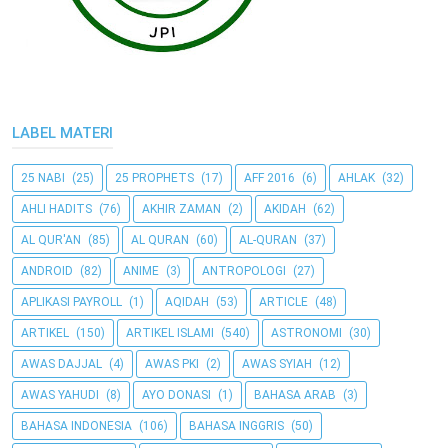
LABEL MATERI
25 NABI
(25)
25 PROPHETS
(17)
AFF 2016
(6)
AHLAK
(32)
AHLI HADITS
(76)
AKHIR ZAMAN
(2)
AKIDAH
(62)
AL QUR'AN
(85)
AL QURAN
(60)
AL-QURAN
(37)
ANDROID
(82)
ANIME
(3)
ANTROPOLOGI
(27)
APLIKASI PAYROLL
(1)
AQIDAH
(53)
ARTICLE
(48)
ARTIKEL
(150)
ARTIKEL ISLAMI
(540)
ASTRONOMI
(30)
AWAS DAJJAL
(4)
AWAS PKI
(2)
AWAS SYIAH
(12)
AWAS YAHUDI
(8)
AYO DONASI
(1)
BAHASA ARAB
(3)
BAHASA INDONESIA
(106)
BAHASA INGGRIS
(50)