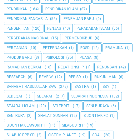
PENDIDIKAN
(164)
PENDIDIKAN ISLAM
(87)
PENDIDIKAN PANCASILA
(56)
PENEMUAN BARU
(9)
PENGERTIAN
(120)
PENJAS
(40)
PERADABAN ISLAM
(56)
PERGERAKAN NASIONAL
(15)
PERMENDIKBUD
(6)
PERTANIAN
(10)
PETERNAKAN
(1)
PGSD
(12)
PRAMUKA
(1)
PRODUK BARU
(3)
PSIKOLOGI
(35)
PUASA
(8)
RAMADHAN BERKAH
(16)
RELATIONSHIP
(1)
RENUNGAN
(42)
RESEARCH
(6)
REVEIW
(12)
RPP SD
(1)
RUKUN IMAN
(6)
SAHABAT RASULULLAH SAW
(279)
SASTRA
(1)
SBY
(1)
SEDEQAH
(1)
SEJARAH
(217)
SEJARAH INDONESIA
(132)
SEJARAH ISLAM
(129)
SELEBRITI
(17)
SENI BUDAYA
(6)
SENI RUPA
(2)
SHALAT SUNNAH
(12)
SIJONTIAK FC
(1)
SIJONTIAK LAWUIK P.T
(11)
SILABUS RPP
(19)
SILABUS RPP SD
(2)
SISTEM PLANET
(19)
SOAL
(20)