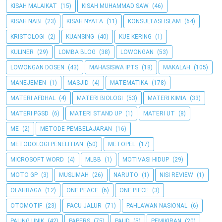
KISAH MALAIKAT
(15)
KISAH MUHAMMAD SAW
(46)
KISAH NABI
(23)
KISAH NYATA
(11)
KONSULTASI ISLAM
(64)
KRISTOLOGI
(2)
KUANSING
(40)
KUE KERING
(1)
KULINER
(29)
LOMBA BLOG
(38)
LOWONGAN
(53)
LOWONGAN DOSEN
(43)
MAHASISWA IPTS
(18)
MAKALAH
(105)
MANEJEMEN
(1)
MASJID
(4)
MATEMATIKA
(178)
MATERI AFDHAL
(4)
MATERI BIOLOGI
(53)
MATERI KIMIA
(33)
MATERI PGSD
(6)
MATERI STAND UP
(1)
MATERI UT
(8)
ME
(2)
METODE PEMBELAJARAN
(16)
METODOLOGI PENELITIAN
(50)
METOPEL
(17)
MICROSOFT WORD
(4)
MLBB
(1)
MOTIVASI HIDUP
(29)
MOTO GP
(3)
MUSLIMAH
(26)
NARUTO
(1)
NISI REVIEW
(1)
OLAHRAGA
(12)
ONE PEACE
(6)
ONE PIECE
(3)
OTOMOTIF
(23)
PACU JALUR
(71)
PAHLAWAN NASIONAL
(6)
PALING UNIK
(42)
PAPERS
(75)
PAUD
(5)
PEMIKIRAN
(20)