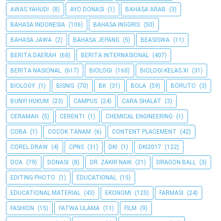
AWAS YAHUDI
(8)
AYO DONASI
(1)
BAHASA ARAB
(3)
BAHASA INDONESIA
(106)
BAHASA INGGRIS
(50)
BAHASA JAWA
(2)
BAHASA JEPANG
(5)
BEASISWA
(11)
BERITA DAERAH
(68)
BERITA INTERNASIONAL
(407)
BERITA NASIONAL
(617)
BIOLOGI
(160)
BIOLOGI KELAS XI
(31)
BIOLOGY
(1)
BISNIS
(70)
BK
(31)
BOLA
(59)
BORUTO
(3)
BUNYI HUKUM
(23)
CAMPUS
(24)
CARA SHALAT
(3)
CERAMAH
(5)
CERENTI
(1)
CHEMICAL ENGINEERING
(1)
COBA
(1)
COCOK TANAM
(6)
CONTENT PLACEMENT
(42)
COREL DRAW
(4)
CPNS
(31)
DKI
(1)
DKI2017
(122)
DOA
(79)
DONASI
(8)
DR. ZAKIR NAIK
(21)
DRAGON BALL
(3)
EDITING PHOTO
(1)
EDUCATIONAL
(15)
EDUCATIONAL MATERIAL
(43)
EKONOMI
(125)
FARMASI
(24)
FASHION
(15)
FATWA ULAMA
(11)
FILM
(9)