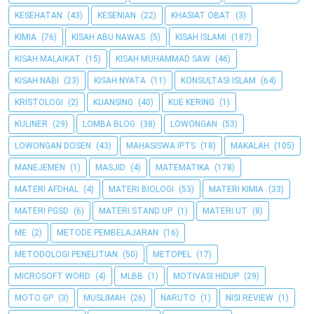
KESEHATAN
(43)
KESENIAN
(22)
KHASIAT OBAT
(3)
KIMIA
(76)
KISAH ABU NAWAS
(5)
KISAH ISLAMI
(187)
KISAH MALAIKAT
(15)
KISAH MUHAMMAD SAW
(46)
KISAH NABI
(23)
KISAH NYATA
(11)
KONSULTASI ISLAM
(64)
KRISTOLOGI
(2)
KUANSING
(40)
KUE KERING
(1)
KULINER
(29)
LOMBA BLOG
(38)
LOWONGAN
(53)
LOWONGAN DOSEN
(43)
MAHASISWA IPTS
(18)
MAKALAH
(105)
MANEJEMEN
(1)
MASJID
(4)
MATEMATIKA
(178)
MATERI AFDHAL
(4)
MATERI BIOLOGI
(53)
MATERI KIMIA
(33)
MATERI PGSD
(6)
MATERI STAND UP
(1)
MATERI UT
(8)
ME
(2)
METODE PEMBELAJARAN
(16)
METODOLOGI PENELITIAN
(50)
METOPEL
(17)
MICROSOFT WORD
(4)
MLBB
(1)
MOTIVASI HIDUP
(29)
MOTO GP
(3)
MUSLIMAH
(26)
NARUTO
(1)
NISI REVIEW
(1)