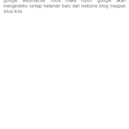
google webmaster tools maka robot google akan
mengindeks setiap halaman baru dari website blog maupun
situs kita.