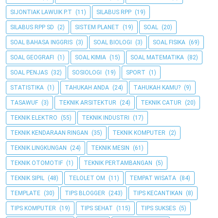
SIJONTIAK LAWUIK P.T
(11)
SILABUS RPP
(19)
SILABUS RPP SD
(2)
SISTEM PLANET
(19)
SOAL
(20)
SOAL BAHASA INGGRIS
(3)
SOAL BIOLOGI
(3)
SOAL FISIKA
(69)
SOAL GEOGRAFI
(1)
SOAL KIMIA
(15)
SOAL MATEMATIKA
(82)
SOAL PENJAS
(32)
SOSIOLOGI
(19)
SPORT
(1)
STATISTIKA
(1)
TAHUKAH ANDA
(24)
TAHUKAH KAMU?
(9)
TASAWUF
(3)
TEKNIK ARSITEKTUR
(24)
TEKNIK CATUR
(20)
TEKNIK ELEKTRO
(55)
TEKNIK INDUSTRI
(17)
TEKNIK KENDARAAN RINGAN
(35)
TEKNIK KOMPUTER
(2)
TEKNIK LINGKUNGAN
(24)
TEKNIK MESIN
(61)
TEKNIK OTOMOTIF
(1)
TEKNIK PERTAMBANGAN
(5)
TEKNIK SIPIL
(48)
TELOLET OM
(11)
TEMPAT WISATA
(84)
TEMPLATE
(30)
TIPS BLOGGER
(243)
TIPS KECANTIKAN
(8)
TIPS KOMPUTER
(19)
TIPS SEHAT
(115)
TIPS SUKSES
(5)