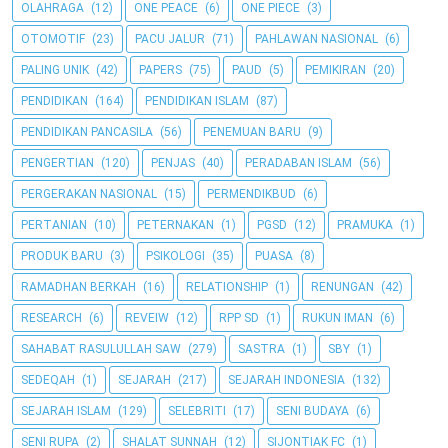
OLAHRAGA
(12)
ONE PEACE
(6)
ONE PIECE
(3)
OTOMOTIF
(23)
PACU JALUR
(71)
PAHLAWAN NASIONAL
(6)
PALING UNIK
(42)
PAPERS
(75)
PAUD
(5)
PEMIKIRAN
(20)
PENDIDIKAN
(164)
PENDIDIKAN ISLAM
(87)
PENDIDIKAN PANCASILA
(56)
PENEMUAN BARU
(9)
PENGERTIAN
(120)
PENJAS
(40)
PERADABAN ISLAM
(56)
PERGERAKAN NASIONAL
(15)
PERMENDIKBUD
(6)
PERTANIAN
(10)
PETERNAKAN
(1)
PGSD
(12)
PRAMUKA
(1)
PRODUK BARU
(3)
PSIKOLOGI
(35)
PUASA
(8)
RAMADHAN BERKAH
(16)
RELATIONSHIP
(1)
RENUNGAN
(42)
RESEARCH
(6)
REVEIW
(12)
RPP SD
(1)
RUKUN IMAN
(6)
SAHABAT RASULULLAH SAW
(279)
SASTRA
(1)
SBY
(1)
SEDEQAH
(1)
SEJARAH
(217)
SEJARAH INDONESIA
(132)
SEJARAH ISLAM
(129)
SELEBRITI
(17)
SENI BUDAYA
(6)
SENI RUPA
(2)
SHALAT SUNNAH
(12)
SIJONTIAK FC
(1)