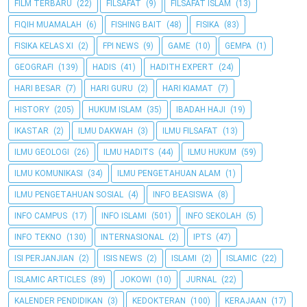
FILM TERBARU
(22)
FILSAFAT
(9)
FILSAFAT ISLAM
(13)
FIQIH MUAMALAH
(6)
FISHING BAIT
(48)
FISIKA
(83)
FISIKA KELAS XI
(2)
FPI NEWS
(9)
GAME
(10)
GEMPA
(1)
GEOGRAFI
(139)
HADIS
(41)
HADITH EXPERT
(24)
HARI BESAR
(7)
HARI GURU
(2)
HARI KIAMAT
(7)
HISTORY
(205)
HUKUM ISLAM
(35)
IBADAH HAJI
(19)
IKASTAR
(2)
ILMU DAKWAH
(3)
ILMU FILSAFAT
(13)
ILMU GEOLOGI
(26)
ILMU HADITS
(44)
ILMU HUKUM
(59)
ILMU KOMUNIKASI
(34)
ILMU PENGETAHUAN ALAM
(1)
ILMU PENGETAHUAN SOSIAL
(4)
INFO BEASISWA
(8)
INFO CAMPUS
(17)
INFO ISLAMI
(501)
INFO SEKOLAH
(5)
INFO TEKNO
(130)
INTERNASIONAL
(2)
IPTS
(47)
ISI PERJANJIAN
(2)
ISIS NEWS
(2)
ISLAMI
(2)
ISLAMIC
(22)
ISLAMIC ARTICLES
(89)
JOKOWI
(10)
JURNAL
(22)
KALENDER PENDIDIKAN
(3)
KEDOKTERAN
(100)
KERAJAAN
(17)