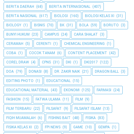
BERITA DAERAH
(68)
BERITA INTERNASIONAL
(407)
BERITA NASIONAL
(617)
BIOLOGI
(160)
BIOLOGI KELAS XI
(31)
BIOLOGY
(1)
BISNIS
(70)
BK
(31)
BOLA
(59)
BORUTO
(3)
BUNYI HUKUM
(23)
CAMPUS
(24)
CARA SHALAT
(3)
CERAMAH
(5)
CERENTI
(1)
CHEMICAL ENGINEERING
(1)
COBA
(1)
COCOK TANAM
(6)
CONTENT PLACEMENT
(42)
COREL DRAW
(4)
CPNS
(31)
DKI
(1)
DKI2017
(122)
DOA
(79)
DONASI
(8)
DR. ZAKIR NAIK
(21)
DRAGON BALL
(3)
EDITING PHOTO
(1)
EDUCATIONAL
(15)
EDUCATIONAL MATERIAL
(43)
EKONOMI
(125)
FARMASI
(24)
FASHION
(15)
FATWA ULAMA
(11)
FILM
(9)
FILM TERBARU
(22)
FILSAFAT
(9)
FILSAFAT ISLAM
(13)
FIQIH MUAMALAH
(6)
FISHING BAIT
(48)
FISIKA
(83)
FISIKA KELAS XI
(2)
FPI NEWS
(9)
GAME
(10)
GEMPA
(1)