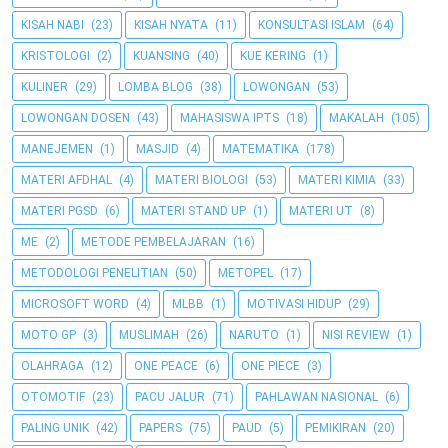
KISAH NABI
(23)
KISAH NYATA
(11)
KONSULTASI ISLAM
(64)
KRISTOLOGI
(2)
KUANSING
(40)
KUE KERING
(1)
KULINER
(29)
LOMBA BLOG
(38)
LOWONGAN
(53)
LOWONGAN DOSEN
(43)
MAHASISWA IPTS
(18)
MAKALAH
(105)
MANEJEMEN
(1)
MASJID
(4)
MATEMATIKA
(178)
MATERI AFDHAL
(4)
MATERI BIOLOGI
(53)
MATERI KIMIA
(33)
MATERI PGSD
(6)
MATERI STAND UP
(1)
MATERI UT
(8)
ME
(2)
METODE PEMBELAJARAN
(16)
METODOLOGI PENELITIAN
(50)
METOPEL
(17)
MICROSOFT WORD
(4)
MLBB
(1)
MOTIVASI HIDUP
(29)
MOTO GP
(3)
MUSLIMAH
(26)
NARUTO
(1)
NISI REVIEW
(1)
OLAHRAGA
(12)
ONE PEACE
(6)
ONE PIECE
(3)
OTOMOTIF
(23)
PACU JALUR
(71)
PAHLAWAN NASIONAL
(6)
PALING UNIK
(42)
PAPERS
(75)
PAUD
(5)
PEMIKIRAN
(20)