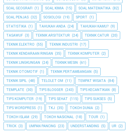
SOAL GEOGRAFI
(1)
SOAL KIMIA
(15)
SOAL MATEMATIKA
(82)
SOAL PENJAS
(32)
SOSIOLOGI
(19)
SPORT
(1)
STATISTIKA
(1)
TAHUKAH ANDA
(24)
TAHUKAH KAMU?
(9)
TASAWUF
(3)
TEKNIK ARSITEKTUR
(24)
TEKNIK CATUR
(20)
TEKNIK ELEKTRO
(55)
TEKNIK INDUSTRI
(17)
TEKNIK KENDARAAN RINGAN
(35)
TEKNIK KOMPUTER
(2)
TEKNIK LINGKUNGAN
(24)
TEKNIK MESIN
(61)
TEKNIK OTOMOTIF
(1)
TEKNIK PERTAMBANGAN
(5)
TEKNIK SIPIL
(48)
TELOLET OM
(11)
TEMPAT WISATA
(84)
TEMPLATE
(30)
TIPS BLOGGER
(243)
TIPS KECANTIKAN
(8)
TIPS KOMPUTER
(19)
TIPS SEHAT
(115)
TIPS SUKSES
(5)
TIPS WORDPRESS
(1)
TKJ
(35)
TOKOH DUNIA
(2)
TOKOH ISLAM
(29)
TOKOH NASIONAL
(18)
TOUR
(1)
TRICK
(3)
UMPAN PANCING
(23)
UNDERSTANDING
(5)
UR
(2)