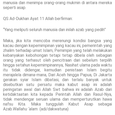
manusia dan menimpa orang-orang mukmin di antara mereka
seperti asap.
QS Ad-Dukhan Ayat 11 Allah berfirman:
“Yang meliputi seluruh manusia dan inilah azab yang pedih”
Maka, jika kita mencoba merenungi kondisi bangsa yang
kacau dengan kepemimpinan yang kacau ini, pemerintah yang
zhalim terhadap umat Islam, Pemimpin yang telah melakukan
kebanyakan kebohongan tetapi tetap dibela oleh sebagian
orang yang terhasut oleh pencitraan dari sebelum terpilih
hingga setahun kepemimpinannya, Nasihat ulama pada waktu
itu tidak didengar, kemudian penistaan Islam begitu
merajalela dimana-mana, Dari Aceh hingga Papua, Di Jakarta
gerakan syiar Islam dibatasi, dan terlalu banyak untuk
disebutkan satu persatu maka kabut asap ini adalah
peringatan awal dari Allah Swt bahwa ini adalah Azab dari
ketidaktaatan kita kepada Perintah Allah dan Rasul-Nya,
tidak mendengar seruan ulama dan memperturutkan hawa
nafsu Kita. Maka tunggulah Kabut Asap sebagai
Azab.
Wallahu ‘alam
. (adi/dakwatuna)