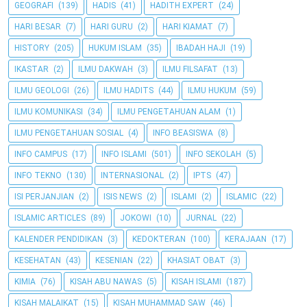
GEOGRAFI
(139)
HADIS
(41)
HADITH EXPERT
(24)
HARI BESAR
(7)
HARI GURU
(2)
HARI KIAMAT
(7)
HISTORY
(205)
HUKUM ISLAM
(35)
IBADAH HAJI
(19)
IKASTAR
(2)
ILMU DAKWAH
(3)
ILMU FILSAFAT
(13)
ILMU GEOLOGI
(26)
ILMU HADITS
(44)
ILMU HUKUM
(59)
ILMU KOMUNIKASI
(34)
ILMU PENGETAHUAN ALAM
(1)
ILMU PENGETAHUAN SOSIAL
(4)
INFO BEASISWA
(8)
INFO CAMPUS
(17)
INFO ISLAMI
(501)
INFO SEKOLAH
(5)
INFO TEKNO
(130)
INTERNASIONAL
(2)
IPTS
(47)
ISI PERJANJIAN
(2)
ISIS NEWS
(2)
ISLAMI
(2)
ISLAMIC
(22)
ISLAMIC ARTICLES
(89)
JOKOWI
(10)
JURNAL
(22)
KALENDER PENDIDIKAN
(3)
KEDOKTERAN
(100)
KERAJAAN
(17)
KESEHATAN
(43)
KESENIAN
(22)
KHASIAT OBAT
(3)
KIMIA
(76)
KISAH ABU NAWAS
(5)
KISAH ISLAMI
(187)
KISAH MALAIKAT
(15)
KISAH MUHAMMAD SAW
(46)