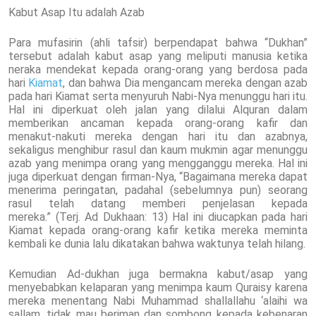
Kabut Asap Itu adalah Azab
Para mufasirin (ahli tafsir) berpendapat bahwa “Dukhan”
tersebut adalah kabut asap yang meliputi manusia ketika
neraka mendekat kepada orang-orang yang berdosa pada
hari
Kiamat
, dan bahwa Dia mengancam mereka dengan azab
pada hari Kiamat serta menyuruh Nabi-Nya menunggu hari itu.
Hal ini diperkuat oleh jalan yang dilalui Alquran dalam
memberikan ancaman kepada orang-orang kafir dan
menakut-nakuti mereka dengan hari itu dan azabnya,
sekaligus menghibur rasul dan kaum mukmin agar menunggu
azab yang menimpa orang yang mengganggu mereka. Hal ini
juga diperkuat dengan firman-Nya, “Bagaimana mereka dapat
menerima peringatan, padahal (sebelumnya pun) seorang
rasul telah datang memberi penjelasan kepada
mereka.” (Terj. Ad Dukhaan: 13) Hal ini diucapkan pada hari
Kiamat kepada orang-orang kafir ketika mereka meminta
kembali ke dunia lalu dikatakan bahwa waktunya telah hilang.
Kemudian Ad-dukhan juga bermakna kabut/asap yang
menyebabkan kelaparan yang menimpa kaum Quraisy karena
mereka menentang Nabi Muhammad shallallahu ‘alaihi wa
sallam, tidak mau beriman dan sombong kepada kebenaran