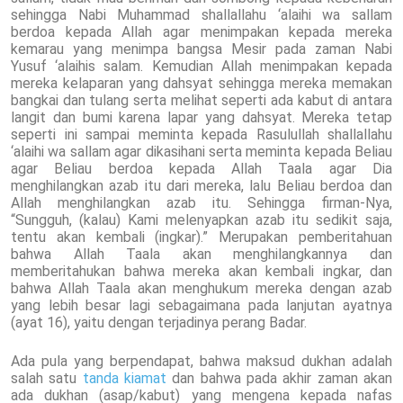
sehingga Nabi Muhammad shallallahu ‘alaihi wa sallam
berdoa kepada Allah agar menimpakan kepada mereka
kemarau yang menimpa bangsa Mesir pada zaman Nabi
Yusuf ‘alaihis salam. Kemudian Allah menimpakan kepada
mereka kelaparan yang dahsyat sehingga mereka memakan
bangkai dan tulang serta melihat seperti ada kabut di antara
langit dan bumi karena lapar yang dahsyat. Mereka tetap
seperti ini sampai meminta kepada Rasulullah shallallahu
‘alaihi wa sallam agar dikasihani serta meminta kepada Beliau
agar Beliau berdoa kepada Allah Taala agar Dia
menghilangkan azab itu dari mereka, lalu Beliau berdoa dan
Allah menghilangkan azab itu. Sehingga firman-Nya,
“Sungguh, (kalau) Kami melenyapkan azab itu sedikit saja,
tentu akan kembali (ingkar).” Merupakan pemberitahuan
bahwa Allah Taala akan menghilangkannya dan
memberitahukan bahwa mereka akan kembali ingkar, dan
bahwa Allah Taala akan menghukum mereka dengan azab
yang lebih besar lagi sebagaimana pada lanjutan ayatnya
(ayat 16), yaitu dengan terjadinya perang Badar.
Ada pula yang berpendapat, bahwa maksud dukhan adalah
salah satu
tanda kiamat
dan bahwa pada akhir zaman akan
ada dukhan (asap/kabut) yang mengena kepada nafas