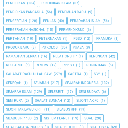
PENDIDIKAN
(164)
PENDIDIKAN ISLAM
(87)
PENDIDIKAN PANCASILA
(56)
PENEMUAN BARU
(9)
PENGERTIAN
(120)
PENJAS
(40)
PERADABAN ISLAM
(56)
PERGERAKAN NASIONAL
(15)
PERMENDIKBUD
(6)
PERTANIAN
(10)
PETERNAKAN
(1)
PGSD
(12)
PRAMUKA
(1)
PRODUK BARU
(3)
PSIKOLOGI
(35)
PUASA
(8)
RAMADHAN BERKAH
(16)
RELATIONSHIP
(1)
RENUNGAN
(42)
RESEARCH
(6)
REVEIW
(12)
RPP SD
(1)
RUKUN IMAN
(6)
SAHABAT RASULULLAH SAW
(279)
SASTRA
(1)
SBY
(1)
SEDEQAH
(1)
SEJARAH
(217)
SEJARAH INDONESIA
(132)
SEJARAH ISLAM
(129)
SELEBRITI
(17)
SENI BUDAYA
(6)
SENI RUPA
(2)
SHALAT SUNNAH
(12)
SIJONTIAK FC
(1)
SIJONTIAK LAWUIK P.T
(11)
SILABUS RPP
(19)
SILABUS RPP SD
(2)
SISTEM PLANET
(19)
SOAL
(20)
SOAL BAHASA INGGRIS
(3)
SOAL BIOLOGI
(3)
SOAL FISIKA
(69)