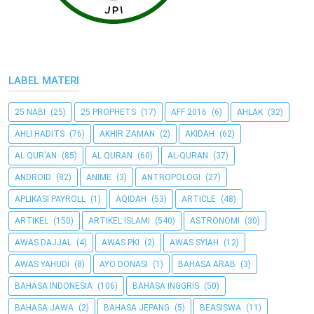
LABEL MATERI
25 NABI
(25)
25 PROPHETS
(17)
AFF 2016
(6)
AHLAK
(32)
AHLI HADITS
(76)
AKHIR ZAMAN
(2)
AKIDAH
(62)
AL QUR'AN
(85)
AL QURAN
(60)
AL-QURAN
(37)
ANDROID
(82)
ANIME
(3)
ANTROPOLOGI
(27)
APLIKASI PAYROLL
(1)
AQIDAH
(53)
ARTICLE
(48)
ARTIKEL
(150)
ARTIKEL ISLAMI
(540)
ASTRONOMI
(30)
AWAS DAJJAL
(4)
AWAS PKI
(2)
AWAS SYIAH
(12)
AWAS YAHUDI
(8)
AYO DONASI
(1)
BAHASA ARAB
(3)
BAHASA INDONESIA
(106)
BAHASA INGGRIS
(50)
BAHASA JAWA
(2)
BAHASA JEPANG
(5)
BEASISWA
(11)