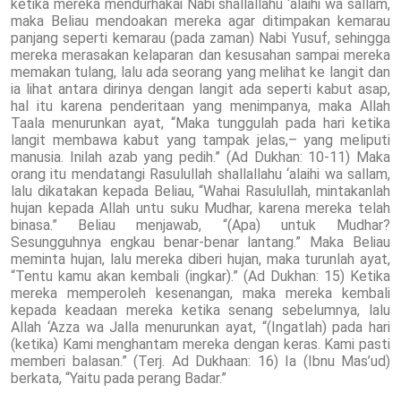
ketika mereka mendurhakai Nabi shallallahu ‘alaihi wa sallam,
maka Beliau mendoakan mereka agar ditimpakan kemarau
panjang seperti kemarau (pada zaman) Nabi Yusuf, sehingga
mereka merasakan kelaparan dan kesusahan sampai mereka
memakan tulang, lalu ada seorang yang melihat ke langit dan
ia lihat antara dirinya dengan langit ada seperti kabut asap,
hal itu karena penderitaan yang menimpanya, maka Allah
Taala menurunkan ayat, “Maka tunggulah pada hari ketika
langit membawa kabut yang tampak jelas,– yang meliputi
manusia. Inilah azab yang pedih.” (Ad Dukhan: 10-11) Maka
orang itu mendatangi Rasulullah shallallahu ‘alaihi wa sallam,
lalu dikatakan kepada Beliau, “Wahai Rasulullah, mintakanlah
hujan kepada Allah untu suku Mudhar, karena mereka telah
binasa.” Beliau menjawab, “(Apa) untuk Mudhar?
Sesungguhnya engkau benar-benar lantang.” Maka Beliau
meminta hujan, lalu mereka diberi hujan, maka turunlah ayat,
“Tentu kamu akan kembali (ingkar).” (Ad Dukhan: 15) Ketika
mereka memperoleh kesenangan, maka mereka kembali
kepada keadaan mereka ketika senang sebelumnya, lalu
Allah ‘Azza wa Jalla menurunkan ayat, “(Ingatlah) pada hari
(ketika) Kami menghantam mereka dengan keras. Kami pasti
memberi balasan.” (Terj. Ad Dukhaan: 16) Ia (Ibnu Mas’ud)
berkata, “Yaitu pada perang Badar.”