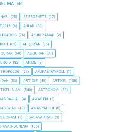
BEL MATERI
 NABI
(25)
25 PROPHETS
(17)
F 2016
(6)
AHLAK
(32)
LI HADITS
(76)
AKHIR ZAMAN
(2)
IDAH
(62)
AL QUR'AN
(85)
 QURAN
(60)
AL-QURAN
(37)
DROID
(82)
ANIME
(3)
NTROPOLOGI
(27)
APLIKASI PAYROLL
(1)
IDAH
(53)
ARTICLE
(48)
ARTIKEL
(150)
TIKEL ISLAMI
(540)
ASTRONOMI
(30)
AS DAJJAL
(4)
AWAS PKI
(2)
AS SYIAH
(12)
AWAS YAHUDI
(8)
O DONASI
(1)
BAHASA ARAB
(3)
HASA INDONESIA
(106)