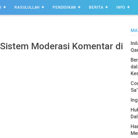
I
RASULULLAH
PENDIDIKAN
BERITA
INFO
MA
Ini
 Sistem Moderasi Komentar di
Qa
Ber
dal
Ke
Com
Sa'
Ing
Hu
Da
Har
Men