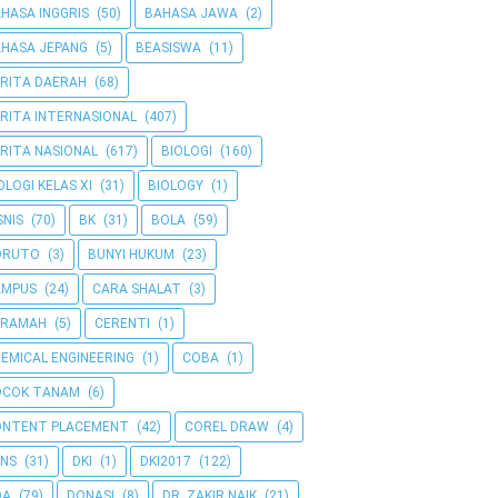
HASA INGGRIS
(50)
BAHASA JAWA
(2)
HASA JEPANG
(5)
BEASISWA
(11)
RITA DAERAH
(68)
RITA INTERNASIONAL
(407)
RITA NASIONAL
(617)
BIOLOGI
(160)
OLOGI KELAS XI
(31)
BIOLOGY
(1)
SNIS
(70)
BK
(31)
BOLA
(59)
ORUTO
(3)
BUNYI HUKUM
(23)
AMPUS
(24)
CARA SHALAT
(3)
ERAMAH
(5)
CERENTI
(1)
EMICAL ENGINEERING
(1)
COBA
(1)
OCOK TANAM
(6)
ONTENT PLACEMENT
(42)
COREL DRAW
(4)
NS
(31)
DKI
(1)
DKI2017
(122)
OA
(79)
DONASI
(8)
DR. ZAKIR NAIK
(21)