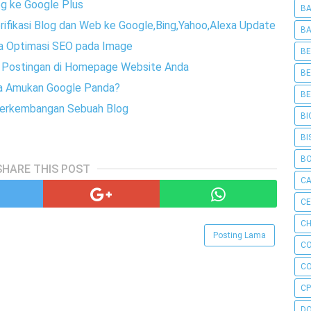
g ke Google Plus
BA
erifikasi Blog dan Web ke Google,Bing,Yahoo,Alexa Update
BA
ra Optimasi SEO pada Image
BE
h Postingan di Homepage Website Anda
BE
ena Amukan Google Panda?
BE
 Perkembangan Sebuah Blog
BI
BI
B
SHARE THIS POST
C
C
CH
Posting Lama
C
C
CP
D