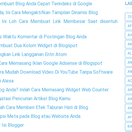
embuat Blog Anda Cepat Terindeks di Google
LA
a, Ini Cara Mengaktifkan Tampilan Dinamis Blog
25
, Ini Loh Cara Membuat Link Membesar Saat disentuh
AF
AH
s Waktu Komentar di Postingan Blog Anda
AK
embuat Dua Kolom Widget di Blogspot
AL
ngkan Link Langganan Entri Atom
h Cara Memasang Iklan Google Adsense di Blogspot
AN
Cara Mudah Download Video Di YouTube Tanpa Software
A
i Alexa
AQ
Blog Anda? Inilah Cara Memasang Widget Web Counter
AR
atasi Pencurian Artikel Blog Kamu
AW
lah Cara Memberi Efek Taburan Hati di Blog
AW
ripsi Meta pada Blog atau Website Anda
AY
 Isi Blogger
BA