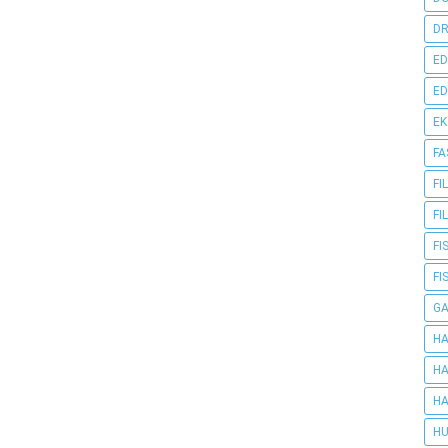
DR
ED
ED
E
FA
FI
FI
FI
FI
G
HA
HA
HA
HU