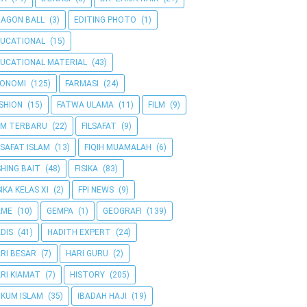
AGON BALL
(3)
EDITING PHOTO
(1)
UCATIONAL
(15)
UCATIONAL MATERIAL
(43)
KONOMI
(125)
FARMASI
(24)
SHION
(15)
FATWA ULAMA
(11)
FILM
(9)
LM TERBARU
(22)
FILSAFAT
(9)
LSAFAT ISLAM
(13)
FIQIH MUAMALAH
(6)
SHING BAIT
(48)
FISIKA
(83)
SIKA KELAS XI
(2)
FPI NEWS
(9)
AME
(10)
GEMPA
(1)
GEOGRAFI
(139)
DIS
(41)
HADITH EXPERT
(24)
RI BESAR
(7)
HARI GURU
(2)
RI KIAMAT
(7)
HISTORY
(205)
KUM ISLAM
(35)
IBADAH HAJI
(19)