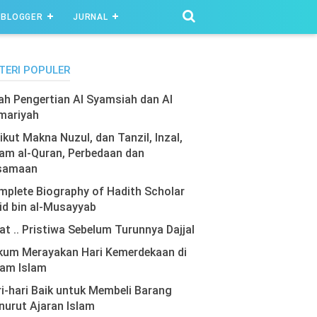
BLOGGER
JURNAL
TERI POPULER
lah Pengertian Al Syamsiah dan Al
mariyah
ikut Makna Nuzul, dan Tanzil, Inzal,
am al-Quran, Perbedaan dan
samaan
plete Biography of Hadith Scholar
id bin al-Musayyab
at .. Pristiwa Sebelum Turunnya Dajjal
kum Merayakan Hari Kemerdekaan di
lam Islam
i-hari Baik untuk Membeli Barang
urut Ajaran Islam