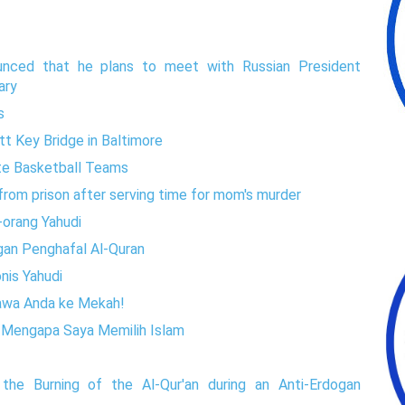
nced that he plans to meet with Russian President
ary
s
tt Key Bridge in Baltimore
te Basketball Teams
rom prison after serving time for mom's murder
-orang Yahudi
gan Penghafal Al-Quran
onis Yahudi
 bawa Anda ke Mekah!
n Mengapa Saya Memilih Islam
the Burning of the Al-Qur'an during an Anti-Erdogan