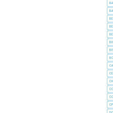
BA
BA
BE
BE
BE
BI
BI
B
C
C
CH
C
C
CP
D