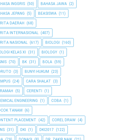
HASA INGGRIS
(50)
BAHASA JAWA
(2)
HASA JEPANG
(5)
BEASISWA
(11)
RITA DAERAH
(68)
RITA INTERNASIONAL
(407)
RITA NASIONAL
(617)
BIOLOGI
(160)
OLOGI KELAS XI
(31)
BIOLOGY
(1)
SNIS
(70)
BK
(31)
BOLA
(59)
ORUTO
(3)
BUNYI HUKUM
(23)
AMPUS
(24)
CARA SHALAT
(3)
ERAMAH
(5)
CERENTI
(1)
EMICAL ENGINEERING
(1)
COBA
(1)
OCOK TANAM
(6)
ONTENT PLACEMENT
(42)
COREL DRAW
(4)
NS
(31)
DKI
(1)
DKI2017
(122)
OA
(79)
DONASI
(8)
DR. ZAKIR NAIK
(21)