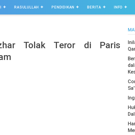
I
RASULULLAH
PENDIDIKAN
BERITA
INFO
MA
Ini
har Tolak Teror di Paris
Qa
lam
Ber
dal
Ke
Com
Sa'
Ing
Hu
Da
Har
Men