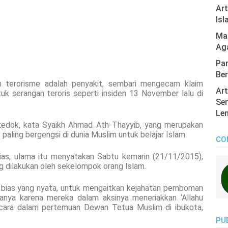
Ar
Isl
Mas
Ag
Pan
Ber
terorisme adalah penyakit, sembari mengecam klaim
Art
uk serangan teroris seperti insiden 13 November lalu di
Sen
Len
edok, kata Syaikh Ahmad Ath-Thayyib, yang merupakan
paling bergengsi di dunia Muslim untuk belajar Islam.
CO
bias, ulama itu menyatakan Sabtu kemarin (21/11/2015),
dilakukan oleh sekelompok orang Islam.
an bias yang nyata, untuk mengaitkan kejahatan pemboman
hanya karena mereka dalam aksinya meneriakkan ‘Allahu
bicara dalam pertemuan Dewan Tetua Muslim di ibukota,
PU