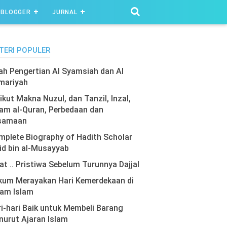
BLOGGER
JURNAL
TERI POPULER
lah Pengertian Al Syamsiah dan Al
mariyah
ikut Makna Nuzul, dan Tanzil, Inzal,
am al-Quran, Perbedaan dan
samaan
plete Biography of Hadith Scholar
id bin al-Musayyab
at .. Pristiwa Sebelum Turunnya Dajjal
kum Merayakan Hari Kemerdekaan di
lam Islam
i-hari Baik untuk Membeli Barang
urut Ajaran Islam