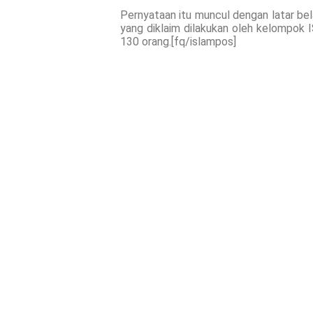
Pernyataan itu muncul dengan latar 
yang diklaim dilakukan oleh kelompok I
130 orang.[fq/islampos]