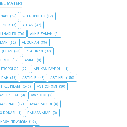
BEL MATERI
 NABI
(25)
25 PROPHETS
(17)
F 2016
(6)
AHLAK
(32)
LI HADITS
(76)
AKHIR ZAMAN
(2)
IDAH
(62)
AL QUR'AN
(85)
 QURAN
(60)
AL-QURAN
(37)
DROID
(82)
ANIME
(3)
NTROPOLOGI
(27)
APLIKASI PAYROLL
(1)
IDAH
(53)
ARTICLE
(48)
ARTIKEL
(150)
TIKEL ISLAMI
(540)
ASTRONOMI
(30)
AS DAJJAL
(4)
AWAS PKI
(2)
AS SYIAH
(12)
AWAS YAHUDI
(8)
O DONASI
(1)
BAHASA ARAB
(3)
HASA INDONESIA
(106)