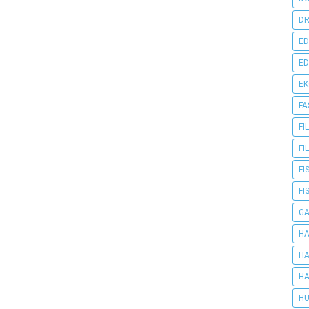
DR
ED
ED
E
FA
FI
FI
FI
FI
G
HA
HA
HA
HU