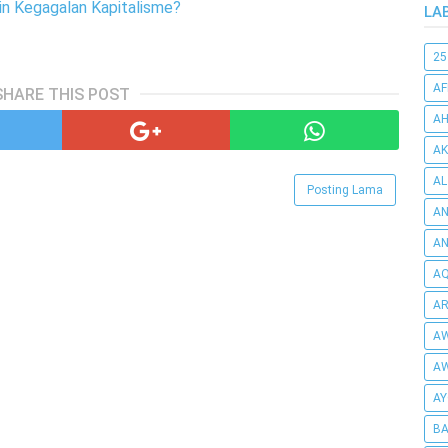
in Kegagalan Kapitalisme?
LA
25
AF
SHARE THIS POST
AH
AK
AL
Posting Lama
AN
A
AQ
AR
AW
AW
AY
BA