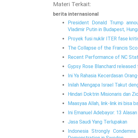
Materi Terkait:
berita internasional
President Donald Trump annou
Vladimir Putin in Budapest, Hung
Proyek fusi nuklir ITER fase kriti
The Collapse of the Francis Sco
Recent Performance of NC Sta
Gypsy Rose Blanchard released f
Ini Ya Rahasia Kecerdasan Orang
Inilah Mengapa Israel Takut den
Hindari Doktrin Misionaris dan Zi
Maasyaa Allah, link-link ini bisa
Ini Emanuel Adebayor: 13 Alasa
Jasa Saudi Yang Terlupakan
Indonesia Strongly Condemns 
Demonstration in Sweden