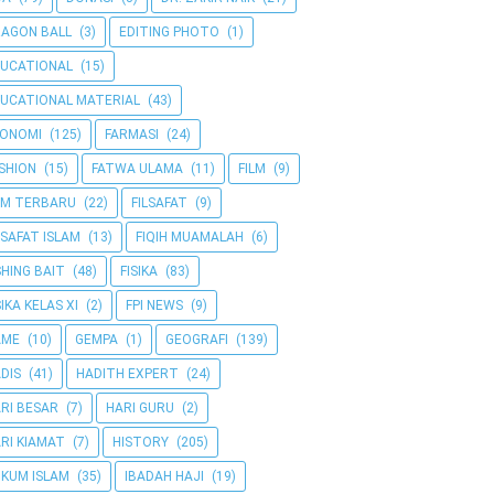
AGON BALL
(3)
EDITING PHOTO
(1)
UCATIONAL
(15)
UCATIONAL MATERIAL
(43)
KONOMI
(125)
FARMASI
(24)
SHION
(15)
FATWA ULAMA
(11)
FILM
(9)
LM TERBARU
(22)
FILSAFAT
(9)
LSAFAT ISLAM
(13)
FIQIH MUAMALAH
(6)
SHING BAIT
(48)
FISIKA
(83)
SIKA KELAS XI
(2)
FPI NEWS
(9)
AME
(10)
GEMPA
(1)
GEOGRAFI
(139)
DIS
(41)
HADITH EXPERT
(24)
RI BESAR
(7)
HARI GURU
(2)
RI KIAMAT
(7)
HISTORY
(205)
KUM ISLAM
(35)
IBADAH HAJI
(19)