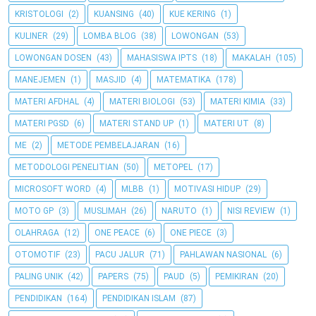
KRISTOLOGI
(2)
KUANSING
(40)
KUE KERING
(1)
KULINER
(29)
LOMBA BLOG
(38)
LOWONGAN
(53)
LOWONGAN DOSEN
(43)
MAHASISWA IPTS
(18)
MAKALAH
(105)
MANEJEMEN
(1)
MASJID
(4)
MATEMATIKA
(178)
MATERI AFDHAL
(4)
MATERI BIOLOGI
(53)
MATERI KIMIA
(33)
MATERI PGSD
(6)
MATERI STAND UP
(1)
MATERI UT
(8)
ME
(2)
METODE PEMBELAJARAN
(16)
METODOLOGI PENELITIAN
(50)
METOPEL
(17)
MICROSOFT WORD
(4)
MLBB
(1)
MOTIVASI HIDUP
(29)
MOTO GP
(3)
MUSLIMAH
(26)
NARUTO
(1)
NISI REVIEW
(1)
OLAHRAGA
(12)
ONE PEACE
(6)
ONE PIECE
(3)
OTOMOTIF
(23)
PACU JALUR
(71)
PAHLAWAN NASIONAL
(6)
PALING UNIK
(42)
PAPERS
(75)
PAUD
(5)
PEMIKIRAN
(20)
PENDIDIKAN
(164)
PENDIDIKAN ISLAM
(87)