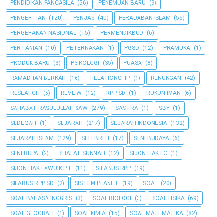
PENDIDIKAN PANCASILA
(56)
PENEMUAN BARU
(9)
PENGERTIAN
(120)
PENJAS
(40)
PERADABAN ISLAM
(56)
PERGERAKAN NASIONAL
(15)
PERMENDIKBUD
(6)
PERTANIAN
(10)
PETERNAKAN
(1)
PGSD
(12)
PRAMUKA
(1)
PRODUK BARU
(3)
PSIKOLOGI
(35)
PUASA
(8)
RAMADHAN BERKAH
(16)
RELATIONSHIP
(1)
RENUNGAN
(42)
RESEARCH
(6)
REVEIW
(12)
RPP SD
(1)
RUKUN IMAN
(6)
SAHABAT RASULULLAH SAW
(279)
SASTRA
(1)
SBY
(1)
SEDEQAH
(1)
SEJARAH
(217)
SEJARAH INDONESIA
(132)
SEJARAH ISLAM
(129)
SELEBRITI
(17)
SENI BUDAYA
(6)
SENI RUPA
(2)
SHALAT SUNNAH
(12)
SIJONTIAK FC
(1)
SIJONTIAK LAWUIK P.T
(11)
SILABUS RPP
(19)
SILABUS RPP SD
(2)
SISTEM PLANET
(19)
SOAL
(20)
SOAL BAHASA INGGRIS
(3)
SOAL BIOLOGI
(3)
SOAL FISIKA
(69)
SOAL GEOGRAFI
(1)
SOAL KIMIA
(15)
SOAL MATEMATIKA
(82)