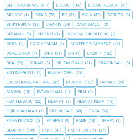
BERITA NASIONAL
(617)
BIOLOGI
(160)
BIOLOGI KELAS XI
(31)
BIOLOGY
(1)
BISNIS
(70)
BK
(31)
BOLA
(59)
BORUTO
(3)
BUNYI HUKUM
(23)
CAMPUS
(24)
CARA SHALAT
(3)
CERAMAH
(5)
CERENTI
(1)
CHEMICAL ENGINEERING
(1)
COBA
(1)
COCOK TANAM
(6)
CONTENT PLACEMENT
(42)
COREL DRAW
(4)
CPNS
(31)
DKI
(1)
DKI2017
(122)
DOA
(79)
DONASI
(8)
DR. ZAKIR NAIK
(21)
DRAGON BALL
(3)
EDITING PHOTO
(1)
EDUCATIONAL
(15)
EDUCATIONAL MATERIAL
(43)
EKONOMI
(125)
FARMASI
(24)
FASHION
(15)
FATWA ULAMA
(11)
FILM
(9)
FILM TERBARU
(22)
FILSAFAT
(9)
FILSAFAT ISLAM
(13)
FIQIH MUAMALAH
(6)
FISHING BAIT
(48)
FISIKA
(83)
FISIKA KELAS XI
(2)
FPI NEWS
(9)
GAME
(10)
GEMPA
(1)
GEOGRAFI
(139)
HADIS
(41)
HADITH EXPERT
(24)