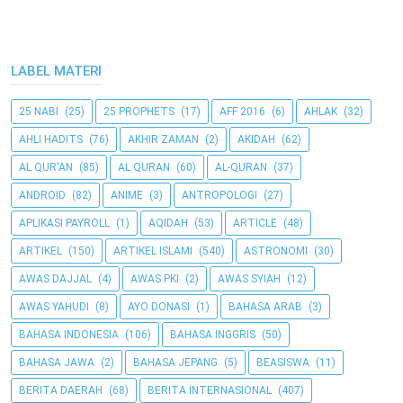
LABEL MATERI
25 NABI
(25)
25 PROPHETS
(17)
AFF 2016
(6)
AHLAK
(32)
AHLI HADITS
(76)
AKHIR ZAMAN
(2)
AKIDAH
(62)
AL QUR'AN
(85)
AL QURAN
(60)
AL-QURAN
(37)
ANDROID
(82)
ANIME
(3)
ANTROPOLOGI
(27)
APLIKASI PAYROLL
(1)
AQIDAH
(53)
ARTICLE
(48)
ARTIKEL
(150)
ARTIKEL ISLAMI
(540)
ASTRONOMI
(30)
AWAS DAJJAL
(4)
AWAS PKI
(2)
AWAS SYIAH
(12)
AWAS YAHUDI
(8)
AYO DONASI
(1)
BAHASA ARAB
(3)
BAHASA INDONESIA
(106)
BAHASA INGGRIS
(50)
BAHASA JAWA
(2)
BAHASA JEPANG
(5)
BEASISWA
(11)
BERITA DAERAH
(68)
BERITA INTERNASIONAL
(407)