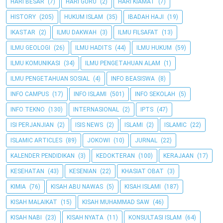
HARI BESAR
(7)
HARI GURU
(2)
HARI KIAMAT
(7)
HISTORY
(205)
HUKUM ISLAM
(35)
IBADAH HAJI
(19)
IKASTAR
(2)
ILMU DAKWAH
(3)
ILMU FILSAFAT
(13)
ILMU GEOLOGI
(26)
ILMU HADITS
(44)
ILMU HUKUM
(59)
ILMU KOMUNIKASI
(34)
ILMU PENGETAHUAN ALAM
(1)
ILMU PENGETAHUAN SOSIAL
(4)
INFO BEASISWA
(8)
INFO CAMPUS
(17)
INFO ISLAMI
(501)
INFO SEKOLAH
(5)
INFO TEKNO
(130)
INTERNASIONAL
(2)
IPTS
(47)
ISI PERJANJIAN
(2)
ISIS NEWS
(2)
ISLAMI
(2)
ISLAMIC
(22)
ISLAMIC ARTICLES
(89)
JOKOWI
(10)
JURNAL
(22)
KALENDER PENDIDIKAN
(3)
KEDOKTERAN
(100)
KERAJAAN
(17)
KESEHATAN
(43)
KESENIAN
(22)
KHASIAT OBAT
(3)
KIMIA
(76)
KISAH ABU NAWAS
(5)
KISAH ISLAMI
(187)
KISAH MALAIKAT
(15)
KISAH MUHAMMAD SAW
(46)
KISAH NABI
(23)
KISAH NYATA
(11)
KONSULTASI ISLAM
(64)