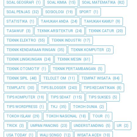
SOAL GEOGRAFI
(1)
SOAL KIMIA
(15)
SOAL MATEMATIKA
(82)
SOAL PENJAS
(32)
SOSIOLOGI
(19)
SPORT
(1)
STATISTIKA
(1)
TAHUKAH ANDA
(24)
TAHUKAH KAMU?
(9)
TASAWUF
(3)
TEKNIK ARSITEKTUR
(24)
TEKNIK CATUR
(20)
TEKNIK ELEKTRO
(55)
TEKNIK INDUSTRI
(17)
TEKNIK KENDARAAN RINGAN
(35)
TEKNIK KOMPUTER
(2)
TEKNIK LINGKUNGAN
(24)
TEKNIK MESIN
(61)
TEKNIK OTOMOTIF
(1)
TEKNIK PERTAMBANGAN
(5)
TEKNIK SIPIL
(48)
TELOLET OM
(11)
TEMPAT WISATA
(84)
TEMPLATE
(30)
TIPS BLOGGER
(243)
TIPS KECANTIKAN
(8)
TIPS KOMPUTER
(19)
TIPS SEHAT
(115)
TIPS SUKSES
(5)
TIPS WORDPRESS
(1)
TKJ
(35)
TOKOH DUNIA
(2)
TOKOH ISLAM
(29)
TOKOH NASIONAL
(18)
TOUR
(1)
TRICK
(3)
UMPAN PANCING
(23)
UNDERSTANDING
(5)
UR
(2)
USA TODAY
(1)
WALI SONGO
(12)
WISATA ACEH
(10)