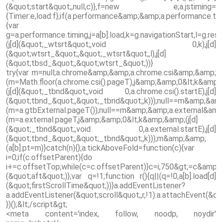
(&quot;start&quot;,null,c)},f=new e;a.jstiming=
{Timer:e,load:f};if(a.performance&amp;&amp;a.performance.tim
{var
g=a.performance.timing,j=a[b].load,k=g.navigationStart,l=g.
(j[d](&quot;_wtsrt&quot;,void 0,k),j[d]
(&quot;wtsrt_&quot;,&quot;_wtsrt&quot;,l),j[d]
(&quot;tbsd_&quot;,&quot;wtsrt_&quot;))}
try{var m=null;a.chrome&amp;&amp;a.chrome.csi&amp;&amp;
(m=Math.floor(a.chrome.csi().pageT),j&amp;&amp;0&lt;k&amp
(j[d](&quot;_tbnd&quot;,void 0,a.chrome.csi().startE),j[d]
(&quot;tbnd_&quot;,&quot;_tbnd&quot;,k)));null==m&amp;&am
(m=a.gtbExternal.pageT());null==m&amp;&amp;a.external&am
(m=a.external.pageT,j&amp;&amp;0&lt;k&amp;&amp;(j[d]
(&quot;_tbnd&quot;,void 0,a.external.startE),j[d]
(&quot;tbnd_&quot;,&quot;_tbnd&quot;,k)));m&amp;&amp;
(a[b].pt=m)}catch(n){};a.tickAboveFold=function(c){var
i=0;if(c.offsetParent){do
i+=c.offsetTop;while(c=c.offsetParent)}c=i;750&gt;=c&amp;&
(&quot;aft&quot;)};var q=!1;function r(){q||(q=!0,a[b].load[d]
(&quot;firstScrollTime&quot;))}a.addEventListener?
a.addEventListener(&quot;scroll&quot;,r,!1):a.attachEvent(&quo
})();&lt;/script&gt;
<meta content='index, follow, noodp, noydir'