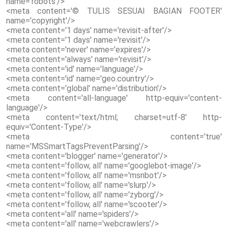
name='robots'/>
<meta content='© TULIS SESUAI BAGIAN FOOTER'
name='copyright'/>
<meta content='1 days' name='revisit-after'/>
<meta content='1 days' name='revisit'/>
<meta content='never' name='expires'/>
<meta content='always' name='revisit'/>
<meta content='id' name='language'/>
<meta content='id' name='geo.country'/>
<meta content='global' name='distribution'/>
<meta content='all-language' http-equiv='content-
language'/>
<meta content='text/html; charset=utf-8' http-
equiv='Content-Type'/>
<meta content='true'
name='MSSmartTagsPreventParsing'/>
<meta content='blogger' name='generator'/>
<meta content='follow, all' name='googlebot-image'/>
<meta content='follow, all' name='msnbot'/>
<meta content='follow, all' name='slurp'/>
<meta content='follow, all' name='zyborg'/>
<meta content='follow, all' name='scooter'/>
<meta content='all' name='spiders'/>
<meta content='all' name='webcrawlers'/>