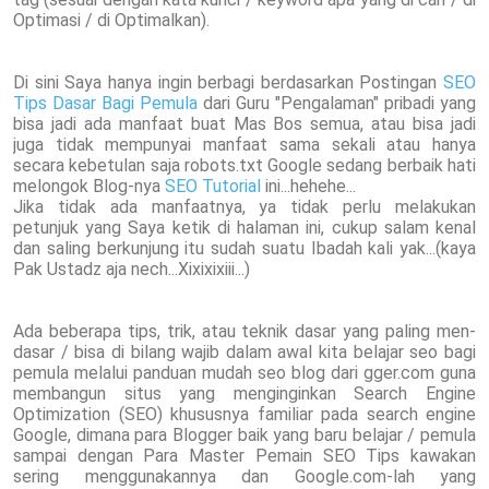
Optimasi / di Optimalkan).
Di sini Saya hanya ingin berbagi berdasarkan Postingan
SEO
Tips Dasar Bagi Pemula
dari Guru "Pengalaman" pribadi yang
bisa jadi ada manfaat buat Mas Bos semua, atau bisa jadi
juga tidak mempunyai manfaat sama sekali atau hanya
secara kebetulan saja robots.txt Google sedang berbaik hati
melongok Blog-nya
SEO Tutorial
ini...hehehe...
Jika tidak ada manfaatnya, ya tidak perlu melakukan
petunjuk yang Saya ketik di halaman ini, cukup salam kenal
dan saling berkunjung itu sudah suatu Ibadah kali yak...(kaya
Pak Ustadz aja nech...Xixixixiii...)
Ada beberapa tips, trik, atau teknik dasar yang paling men-
dasar / bisa di bilang wajib dalam awal kita belajar seo bagi
pemula melalui panduan mudah seo blog dari gger.com guna
membangun situs yang menginginkan Search Engine
Optimization (SEO) khususnya familiar pada search engine
Google, dimana para Blogger baik yang baru belajar / pemula
sampai dengan Para Master Pemain SEO Tips kawakan
sering menggunakannya dan Google.com-lah yang