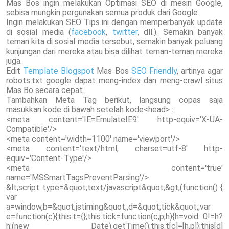
Mas Bos ingin melakukan Optimasi SEO di mesin Google,
sebisa mungkin pergunakan semua produk dari Google.
Ingin melakukan SEO Tips ini dengan memperbanyak update
di sosial media (
facebook
,
twitter
, dll.). Semakin banyak
teman kita di sosial media tersebut, semakin banyak peluang
kunjungan dari mereka atau bisa dilihat teman-teman mereka
juga.
Edit
Template Blogspot
Mas Bos
SEO Friendly
, artinya agar
robots.txt google dapat meng-index dan meng-crawl situs
Mas Bo secara cepat.
Tambahkan Meta Tag berikut, langsung copas saja
masukkan kode di bawah setelah kode<head> :
<meta content='IE=EmulateIE9' http-equiv='X-UA-
Compatible'/>
<meta content='width=1100' name='viewport'/>
<meta content='text/html; charset=utf-8' http-
equiv='Content-Type'/>
<meta content='true'
name='MSSmartTagsPreventParsing'/>
&lt;script type=&quot;text/javascript&quot;&gt;(function() {
var
a=window,b=&quot;jstiming&quot;,d=&quot;tick&quot;;var
e=function(c){this.t={};this.tick=function(c,p,h){h=void 0!=h?
h:(new Date).getTime();this.t[c]=[h,p]};this[d]