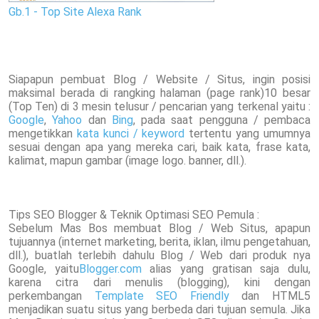
Gb.1 - Top Site Alexa Rank
Siapapun pembuat Blog / Website / Situs, ingin posisi
maksimal berada di rangking halaman (page rank)10 besar
(Top Ten) di 3 mesin telusur / pencarian yang terkenal yaitu :
Google
,
Yahoo
dan
Bing
, pada saat pengguna / pembaca
mengetikkan
kata kunci / keyword
tertentu yang umumnya
sesuai dengan apa yang mereka cari, baik kata, frase kata,
kalimat, mapun gambar (image logo. banner, dll.).
Tips SEO Blogger & Teknik Optimasi SEO Pemula :
Sebelum Mas Bos membuat Blog / Web Situs, apapun
tujuannya (internet marketing, berita, iklan, ilmu pengetahuan,
dll.), buatlah terlebih dahulu Blog / Web dari produk nya
Google, yaitu
Blogger.com
alias yang gratisan saja dulu,
karena citra dari menulis (blogging), kini dengan
perkembangan
Template SEO Friendly
dan HTML5
menjadikan suatu situs yang berbeda dari tujuan semula. Jika