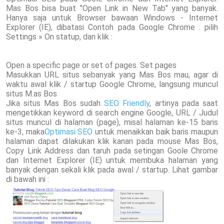
Mas Bos bisa buat "Open Link in New Tab" yang banyak.
Hanya saja untuk Browser bawaan Windows - Internet
Explorer (IE), dibatasi Contoh pada Google Chrome : pilih
Settings » On statup, dan klik :
Open a specific page or set of pages. Set pages
Masukkan URL situs sebanyak yang Mas Bos mau, agar di
waktu awal klik / startup Google Chrome, langsung muncul
situs M.as Bos
Jika situs Mas Bos sudah
SEO Friendly
, artinya pada saat
mengetikkan keyword di search engine Google, URL / Judul
situs muncul di halaman (page), misal halaman ke-15 baris
ke-3, maka
Optimasi SEO
untuk menaikkan baik baris maupun
halaman dapat dilakukan klik kanan pada mouse Mas Bos,
Copy Link Address dan taruh pada setingan Goole Chrome
dan Internet Explorer (IE) untuk membuka halaman yang
banyak dengan sekali klik pada awal / startup. Lihat gambar
di bawah ini :