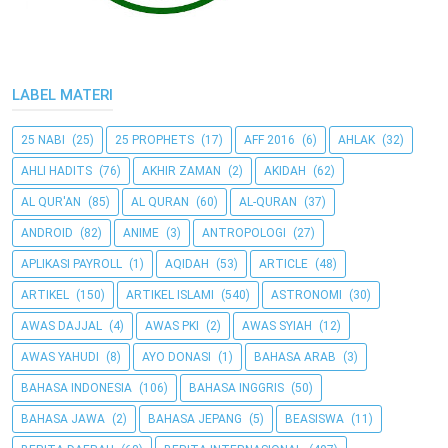
LABEL MATERI
25 NABI
(25)
25 PROPHETS
(17)
AFF 2016
(6)
AHLAK
(32)
AHLI HADITS
(76)
AKHIR ZAMAN
(2)
AKIDAH
(62)
AL QUR'AN
(85)
AL QURAN
(60)
AL-QURAN
(37)
ANDROID
(82)
ANIME
(3)
ANTROPOLOGI
(27)
APLIKASI PAYROLL
(1)
AQIDAH
(53)
ARTICLE
(48)
ARTIKEL
(150)
ARTIKEL ISLAMI
(540)
ASTRONOMI
(30)
AWAS DAJJAL
(4)
AWAS PKI
(2)
AWAS SYIAH
(12)
AWAS YAHUDI
(8)
AYO DONASI
(1)
BAHASA ARAB
(3)
BAHASA INDONESIA
(106)
BAHASA INGGRIS
(50)
BAHASA JAWA
(2)
BAHASA JEPANG
(5)
BEASISWA
(11)