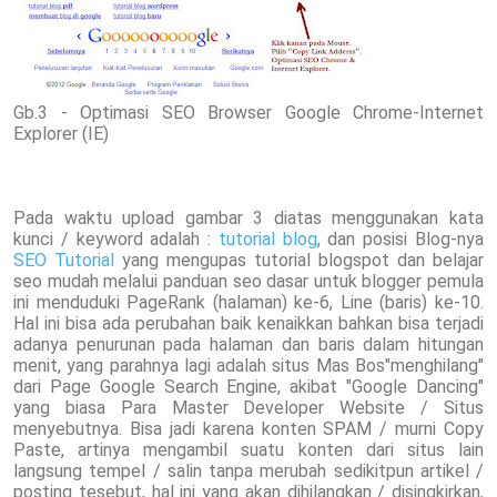
Gb.3 - Optimasi SEO Browser Google Chrome-Internet
Explorer (IE)
Pada waktu upload gambar 3 diatas menggunakan kata
kunci / keyword adalah :
tutorial blog
, dan posisi Blog-nya
SEO Tutorial
yang mengupas tutorial blogspot dan belajar
seo mudah melalui panduan seo dasar untuk blogger pemula
ini menduduki PageRank (halaman) ke-6, Line (baris) ke-10.
Hal ini bisa ada perubahan baik kenaikkan bahkan bisa terjadi
adanya penurunan pada halaman dan baris dalam hitungan
menit, yang parahnya lagi adalah situs Mas Bos"menghilang"
dari Page Google Search Engine, akibat "Google Dancing"
yang biasa Para Master Developer Website / Situs
menyebutnya. Bisa jadi karena konten SPAM / murni Copy
Paste, artinya mengambil suatu konten dari situs lain
langsung tempel / salin tanpa merubah sedikitpun artikel /
posting tesebut, hal ini yang akan dihilangkan / disingkirkan,