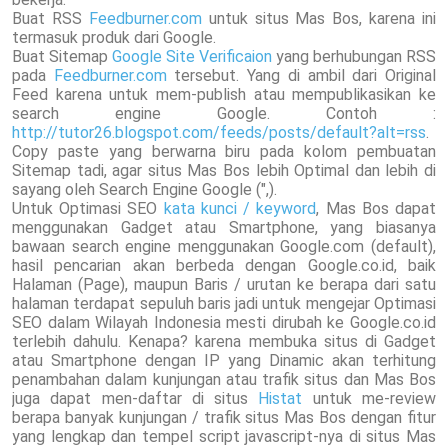
Buat RSS
Feedburner.com
untuk situs Mas Bos, karena ini
termasuk produk dari Google.
Buat Sitemap
Google Site Verificaion
yang berhubungan RSS
pada
Feedburner.com
tersebut. Yang di ambil dari Original
Feed karena untuk mem-publish atau mempublikasikan ke
search engine Google. Contoh :
http://tutor26.blogspot.com/feeds/posts/default?alt=rss
.
Copy paste yang berwarna biru pada kolom pembuatan
Sitemap tadi, agar situs Mas Bos lebih Optimal dan lebih di
sayang oleh Search Engine Google (",).
Untuk Optimasi SEO
kata kunci / keyword
, Mas Bos dapat
menggunakan Gadget atau Smartphone, yang biasanya
bawaan search engine menggunakan Google.com (default),
hasil pencarian akan berbeda dengan Google.co.id, baik
Halaman (Page), maupun Baris / urutan ke berapa dari satu
halaman terdapat sepuluh baris jadi untuk mengejar Optimasi
SEO dalam Wilayah Indonesia mesti dirubah ke Google.co.id
terlebih dahulu. Kenapa? karena membuka situs di Gadget
atau Smartphone dengan IP yang Dinamic akan terhitung
penambahan dalam kunjungan atau trafik situs dan Mas Bos
juga dapat men-daftar di situs
Histat
untuk me-review
berapa banyak kunjungan / trafik situs Mas Bos dengan fitur
yang lengkap dan tempel script javascript-nya di situs Mas