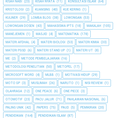
KISAH NABI
(23)
KISAH NYATA
(11)
KONSULTASI ISLAM
(64)
KRISTOLOGI
(2)
KUANSING
(40)
KUE KERING
(1)
KULINER
(29)
LOMBA BLOG
(38)
LOWONGAN
(53)
LOWONGAN DOSEN
(43)
MAHASISWA IPTS
(18)
MAKALAH
(105)
MANEJEMEN
(1)
MASJID
(4)
MATEMATIKA
(178)
MATERI AFDHAL
(4)
MATERI BIOLOGI
(53)
MATERI KIMIA
(33)
MATERI PGSD
(6)
MATERI STAND UP
(1)
MATERI UT
(8)
ME
(2)
METODE PEMBELAJARAN
(16)
METODOLOGI PENELITIAN
(50)
METOPEL
(17)
MICROSOFT WORD
(4)
MLBB
(1)
MOTIVASI HIDUP
(29)
MOTO GP
(3)
MUSLIMAH
(26)
NARUTO
(1)
NISI REVIEW
(1)
OLAHRAGA
(12)
ONE PEACE
(6)
ONE PIECE
(3)
OTOMOTIF
(23)
PACU JALUR
(71)
PAHLAWAN NASIONAL
(6)
PALING UNIK
(42)
PAPERS
(75)
PAUD
(5)
PEMIKIRAN
(20)
PENDIDIKAN
(164)
PENDIDIKAN ISLAM
(87)