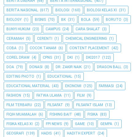
BERITA DAERAH
(68)
BERITA INTERNASIONAL
(407)
BERITA NASIONAL
(617)
BIOLOGI
(160)
BIOLOGI KELAS XI
(31)
BIOLOGY
(1)
BISNIS
(70)
BK
(31)
BOLA
(59)
BORUTO
(3)
BUNYI HUKUM
(23)
CAMPUS
(24)
CARA SHALAT
(3)
CERAMAH
(5)
CERENTI
(1)
CHEMICAL ENGINEERING
(1)
COBA
(1)
COCOK TANAM
(6)
CONTENT PLACEMENT
(42)
COREL DRAW
(4)
CPNS
(31)
DKI
(1)
DKI2017
(122)
DOA
(79)
DONASI
(8)
DR. ZAKIR NAIK
(21)
DRAGON BALL
(3)
EDITING PHOTO
(1)
EDUCATIONAL
(15)
EDUCATIONAL MATERIAL
(43)
EKONOMI
(125)
FARMASI
(24)
FASHION
(15)
FATWA ULAMA
(11)
FILM
(9)
FILM TERBARU
(22)
FILSAFAT
(9)
FILSAFAT ISLAM
(13)
FIQIH MUAMALAH
(6)
FISHING BAIT
(48)
FISIKA
(83)
FISIKA KELAS XI
(2)
FPI NEWS
(9)
GAME
(10)
GEMPA
(1)
GEOGRAFI
(139)
HADIS
(41)
HADITH EXPERT
(24)