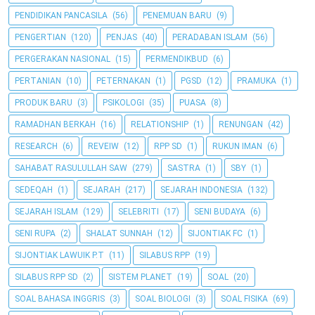
PENDIDIKAN PANCASILA
(56)
PENEMUAN BARU
(9)
PENGERTIAN
(120)
PENJAS
(40)
PERADABAN ISLAM
(56)
PERGERAKAN NASIONAL
(15)
PERMENDIKBUD
(6)
PERTANIAN
(10)
PETERNAKAN
(1)
PGSD
(12)
PRAMUKA
(1)
PRODUK BARU
(3)
PSIKOLOGI
(35)
PUASA
(8)
RAMADHAN BERKAH
(16)
RELATIONSHIP
(1)
RENUNGAN
(42)
RESEARCH
(6)
REVEIW
(12)
RPP SD
(1)
RUKUN IMAN
(6)
SAHABAT RASULULLAH SAW
(279)
SASTRA
(1)
SBY
(1)
SEDEQAH
(1)
SEJARAH
(217)
SEJARAH INDONESIA
(132)
SEJARAH ISLAM
(129)
SELEBRITI
(17)
SENI BUDAYA
(6)
SENI RUPA
(2)
SHALAT SUNNAH
(12)
SIJONTIAK FC
(1)
SIJONTIAK LAWUIK P.T
(11)
SILABUS RPP
(19)
SILABUS RPP SD
(2)
SISTEM PLANET
(19)
SOAL
(20)
SOAL BAHASA INGGRIS
(3)
SOAL BIOLOGI
(3)
SOAL FISIKA
(69)