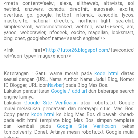
<meta content='aeiwi, alexa, alltheweb, altavista, aol
netfind, anzwers, canada, directhit, euroseek, excite,
overture, go, google, hotbot. infomak, kanoodle, lycos,
mastersite, national directory, northern light, searchit,
simplesearch, websmostlinked, webtop, what-u-seek, aol,
yahoo, webcrawler, infoseek, excite, magellan, looksmart,
bing, cnet, googlebot' name='search engines'/>
<link href='
http://tutor26.blogspot.com
/favicon.ico'
rel='icon' type='image/x-icon'/>
Keterangan : Ganti warna merah pada
kode html
diatas
sesuai dengan (URL, Nama Author, Nama Judul Blog, Nomor
ID Blogger, URL icon
Navbar
) pada Blog Mas Bos.
Lakukan pendaftaran
Google / add url
dan beberapa search
engine lainnya.
Lakukan
Google Site Verificaion
atau robots.txt Google
mulai melakukan pendataan dan merayapi situs Mas Bos.
Copy paste
kode html
ke blog Mas Bos di bawah <head>
pada edit html template blog Mas Bos, simpan template
dan kembali pada
Google Site Verificaion
tekan
tombolverify. Done!. Artinya mesin robots.txt Google mulai
bekerja.