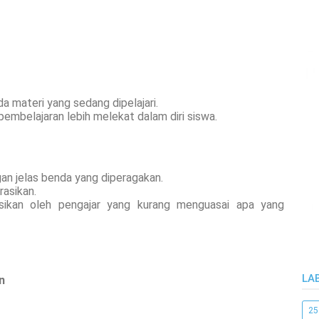
da materi yang sedang dipelajari.
pembelajaran lebih melekat dalam diri siswa.
gan jelas benda yang diperagakan.
asikan.
asikan oleh pengajar yang kurang menguasai apa yang
LA
n
25