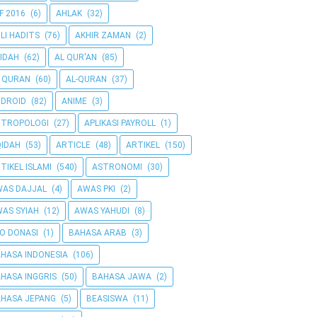
F 2016
(6)
AHLAK
(32)
LI HADITS
(76)
AKHIR ZAMAN
(2)
IDAH
(62)
AL QUR'AN
(85)
 QURAN
(60)
AL-QURAN
(37)
DROID
(82)
ANIME
(3)
NTROPOLOGI
(27)
APLIKASI PAYROLL
(1)
IDAH
(53)
ARTICLE
(48)
ARTIKEL
(150)
TIKEL ISLAMI
(540)
ASTRONOMI
(30)
AS DAJJAL
(4)
AWAS PKI
(2)
AS SYIAH
(12)
AWAS YAHUDI
(8)
O DONASI
(1)
BAHASA ARAB
(3)
HASA INDONESIA
(106)
HASA INGGRIS
(50)
BAHASA JAWA
(2)
HASA JEPANG
(5)
BEASISWA
(11)