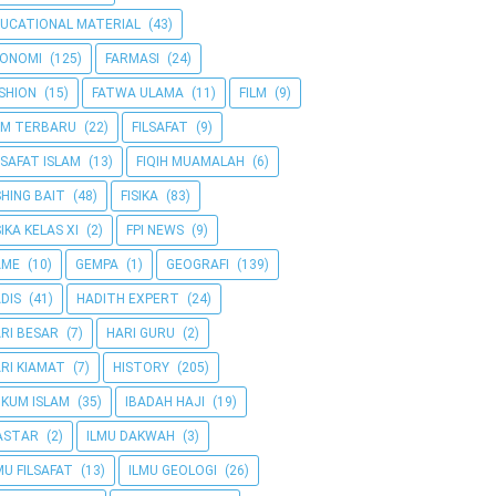
UCATIONAL MATERIAL
(43)
KONOMI
(125)
FARMASI
(24)
SHION
(15)
FATWA ULAMA
(11)
FILM
(9)
LM TERBARU
(22)
FILSAFAT
(9)
LSAFAT ISLAM
(13)
FIQIH MUAMALAH
(6)
SHING BAIT
(48)
FISIKA
(83)
SIKA KELAS XI
(2)
FPI NEWS
(9)
AME
(10)
GEMPA
(1)
GEOGRAFI
(139)
DIS
(41)
HADITH EXPERT
(24)
RI BESAR
(7)
HARI GURU
(2)
RI KIAMAT
(7)
HISTORY
(205)
KUM ISLAM
(35)
IBADAH HAJI
(19)
ASTAR
(2)
ILMU DAKWAH
(3)
MU FILSAFAT
(13)
ILMU GEOLOGI
(26)