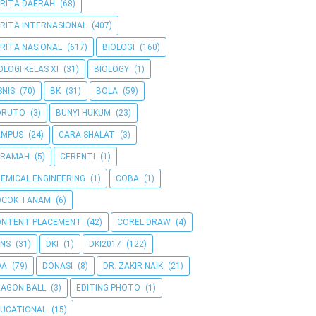
RITA DAERAH
(68)
RITA INTERNASIONAL
(407)
RITA NASIONAL
(617)
BIOLOGI
(160)
OLOGI KELAS XI
(31)
BIOLOGY
(1)
SNIS
(70)
BK
(31)
BOLA
(59)
ORUTO
(3)
BUNYI HUKUM
(23)
AMPUS
(24)
CARA SHALAT
(3)
ERAMAH
(5)
CERENTI
(1)
EMICAL ENGINEERING
(1)
COBA
(1)
OCOK TANAM
(6)
ONTENT PLACEMENT
(42)
COREL DRAW
(4)
NS
(31)
DKI
(1)
DKI2017
(122)
OA
(79)
DONASI
(8)
DR. ZAKIR NAIK
(21)
AGON BALL
(3)
EDITING PHOTO
(1)
UCATIONAL
(15)