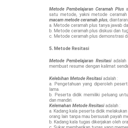
Metode Pembelajaran Ceramah Plus
a
satu metode, yakni metode ceramah 
macam metode ceramah plus
, diantaran
a. Metode ceramah plus tanya jawab d
b. Metode ceramah plus diskusi dan tu
c. Metode ceramah plus demonstrasi da
5. Metode Resitasi
Metode Pembelajaran Resitasi
adalah 
membuat resume dengan kalimat sendir
Kelebihan Metode Resitasi
adalah :
a. Pengetahuan yang diperoleh peserta 
lama.
b. Peserta didik memiliki peluang untu
dan mandiri.
Kelemahan Metode Resitasi
adalah :
a. Kadang kala peserta didik melakukan 
orang lain tanpa mau bersusah payah me
b. Kadang kala tugas dikerjakan oleh or
c. Sukar memberikan tugas yang memenu