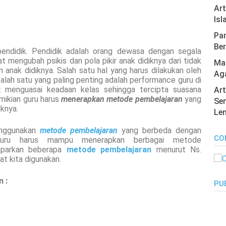
Ar
Isl
Pan
Ber
endidik. Pendidik adalah orang dewasa dengan segala
 mengubah psikis dan pola pikir anak didiknya dari tidak
Mas
anak didiknya. Salah satu hal yang harus dilakukan oleh
Ag
Salah satu yang paling penting adalah performance guru di
t menguasai keadaan kelas sehingga tercipta suasana
Art
mikian guru harus
menerapkan metode pembelajaran
yang
Sen
iknya.
Len
enggunakan
metode pembelajaran
yang berbeda dengan
CO
 guru harus mampu menerapkan berbagai metode
maparkan beberapa
metode pembelajaran
menurut Ns.
t kita digunakan.
 :
PU