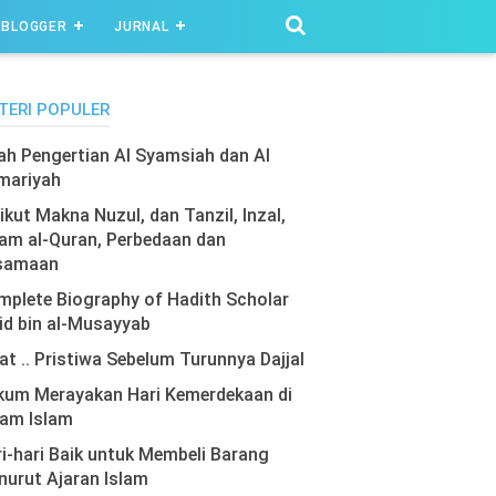
BLOGGER
JURNAL
TERI POPULER
lah Pengertian Al Syamsiah dan Al
mariyah
ikut Makna Nuzul, dan Tanzil, Inzal,
am al-Quran, Perbedaan dan
samaan
plete Biography of Hadith Scholar
id bin al-Musayyab
at .. Pristiwa Sebelum Turunnya Dajjal
kum Merayakan Hari Kemerdekaan di
lam Islam
i-hari Baik untuk Membeli Barang
urut Ajaran Islam