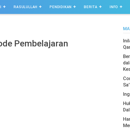
I
RASULULLAH
PENDIDIKAN
BERITA
INFO
MA
Ini
de Pembelajaran
Qa
Ber
dal
Ke
Com
Sa'
Ing
Hu
Da
Har
Men