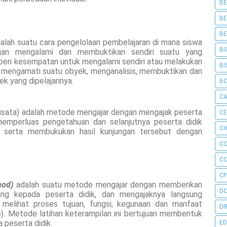
BE
BE
BE
alah suatu cara pengelolaan pembelajaran di mana siswa
BI
gan mengalami dan membuktikan sendiri suatu yang
diberi kesempatan untuk mengalami sendiri atau melakukan
BI
, mengamati suatu obyek, menganalisis, membuktikan dan
k yang dipelajarinya.
B
C
wisata) adalah metode mengajar dengan mengajak peserta
C
memperluas pengetahuan dan selanjutnya peserta didik
CH
 serta membukukan hasil kunjungan tersebut dengan
C
C
CP
hod)
adalah suatu metode mengajar dengan memberikan
D
lang kepada peserta didik, dan mengajaknya langsung
 melihat proses tujuan, fungsi, kegunaan dan manfaat
DR
). Metode latihan keterampilan ini bertujuan membentuk
 peserta didik.
ED