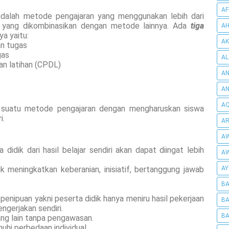
AF
dalah metode pengajaran yang menggunakan lebih dari
yang dikombinasikan dengan metode lainnya. Ada
tiga
AH
ya yaitu:
AK
an tugas
gas
AL
n latihan (CPDL)
AN
A
AQ
suatu metode pengajaran dengan mengharuskan siswa
i.
AR
AW
didik dari hasil belajar sendiri akan dapat diingat lebih
AW
k meningkatkan keberanian, inisiatif, bertanggung jawab
AY
BA
penipuan yakni peserta didik hanya meniru hasil pekerjaan
BA
ngerjakan sendiri.
BA
ang lain tanpa pengawasan.
hi perbedaan individual.