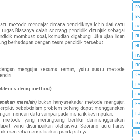
ED
E
atu metode mengajar dimana pendidiknya lebih dari satu
FA
ugas.Biasanya salah seorang pendidik ditunjuk sebagai
endidik membuat soal, kemudian digabung. Jika ujian lisan
FI
gsung berhadapan dengan team pendidik tersebut
FI
FI
FI
engan mengajar sesama teman, yaitu suatu metode
ndiri.
G
HA
blem solving method)
HA
ecahan masalah)
bukan hanyasekadar metode mengajar,
HA
erpikir, sebabdalam problem solving dapat menggunakan
ngan mencari data sampai pada menarik kesimpulan.
HU
 metode yang merangsang berfikir danmenggunakan
IK
apat yang disampaikan olehsiswa. Seorang guru harus
ntuk mencobamengeluarkan pendapatnya.
IL