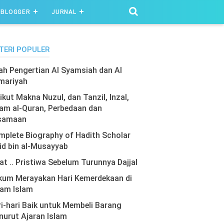
BLOGGER
JURNAL
TERI POPULER
lah Pengertian Al Syamsiah dan Al
mariyah
ikut Makna Nuzul, dan Tanzil, Inzal,
am al-Quran, Perbedaan dan
samaan
plete Biography of Hadith Scholar
id bin al-Musayyab
at .. Pristiwa Sebelum Turunnya Dajjal
kum Merayakan Hari Kemerdekaan di
lam Islam
i-hari Baik untuk Membeli Barang
urut Ajaran Islam