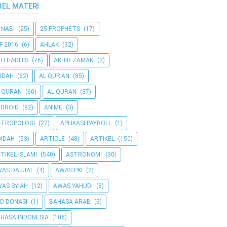
BEL MATERI
 NABI
(25)
25 PROPHETS
(17)
F 2016
(6)
AHLAK
(32)
LI HADITS
(76)
AKHIR ZAMAN
(2)
IDAH
(62)
AL QUR'AN
(85)
 QURAN
(60)
AL-QURAN
(37)
DROID
(82)
ANIME
(3)
NTROPOLOGI
(27)
APLIKASI PAYROLL
(1)
IDAH
(53)
ARTICLE
(48)
ARTIKEL
(150)
TIKEL ISLAMI
(540)
ASTRONOMI
(30)
AS DAJJAL
(4)
AWAS PKI
(2)
AS SYIAH
(12)
AWAS YAHUDI
(8)
O DONASI
(1)
BAHASA ARAB
(3)
HASA INDONESIA
(106)