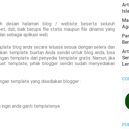
Ar
Isl
Mas
h desain halaman blog / website beserta seluruh
Ag
, dsb, baik berupa file statis maupun file dinamis yang
lan sebagai aplikasi web.
Pan
Ber
late blog anda secara leluasa sesuai dengan selera dan
Art
kan template buatan Anda sendiri untuk blog anda, bisa
Sen
gan template dari penyedia template gratis. Namun, jika
t template, pihak blogger sendiri sudah menyediakan
Len
CO
ngan template yang disediakan blogger :
 ingin anda ganti templatenya.
PU