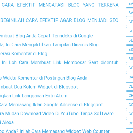
BA
 CARA EFEKTIF MENGATASI BLOG YANG TERKENA
BA
BEGINILAH CARA EFEKTIF AGAR BLOG MENJADI SEO
BE
BE
embuat Blog Anda Cepat Terindeks di Google
BE
a, Ini Cara Mengaktifkan Tampilan Dinamis Blog
BI
rasi Komentar di Blog
BI
, Ini Loh Cara Membuat Link Membesar Saat disentuh
B
C
s Waktu Komentar di Postingan Blog Anda
embuat Dua Kolom Widget di Blogspot
C
ngkan Link Langganan Entri Atom
CH
h Cara Memasang Iklan Google Adsense di Blogspot
C
Cara Mudah Download Video Di YouTube Tanpa Software
C
i Alexa
CP
Blog Anda? Inilah Cara Memasang Widget Web Counter
D