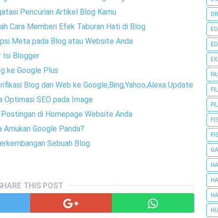
atasi Pencurian Artikel Blog Kamu
DR
lah Cara Memberi Efek Taburan Hati di Blog
ED
ripsi Meta pada Blog atau Website Anda
ED
 Isi Blogger
E
g ke Google Plus
FA
erifikasi Blog dan Web ke Google,Bing,Yahoo,Alexa Update
FI
ra Optimasi SEO pada Image
FI
h Postingan di Homepage Website Anda
FI
ena Amukan Google Panda?
FI
 Perkembangan Sebuah Blog
G
HA
HA
SHARE THIS POST
HA
HU