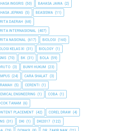
HASA INGGRIS
(50)
BAHASA JAWA
(2)
HASA JEPANG
(5)
BEASISWA
(11)
RITA DAERAH
(68)
RITA INTERNASIONAL
(407)
RITA NASIONAL
(617)
BIOLOGI
(160)
OLOGI KELAS XI
(31)
BIOLOGY
(1)
SNIS
(70)
BK
(31)
BOLA
(59)
ORUTO
(3)
BUNYI HUKUM
(23)
AMPUS
(24)
CARA SHALAT
(3)
ERAMAH
(5)
CERENTI
(1)
EMICAL ENGINEERING
(1)
COBA
(1)
OCOK TANAM
(6)
ONTENT PLACEMENT
(42)
COREL DRAW
(4)
NS
(31)
DKI
(1)
DKI2017
(122)
OA
(79)
DONASI
(8)
DR. ZAKIR NAIK
(21)