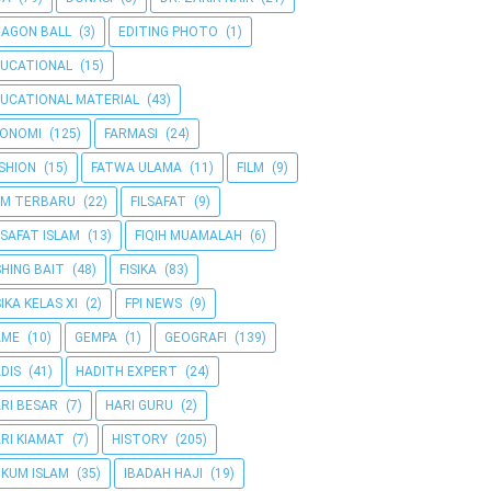
AGON BALL
(3)
EDITING PHOTO
(1)
UCATIONAL
(15)
UCATIONAL MATERIAL
(43)
KONOMI
(125)
FARMASI
(24)
SHION
(15)
FATWA ULAMA
(11)
FILM
(9)
LM TERBARU
(22)
FILSAFAT
(9)
LSAFAT ISLAM
(13)
FIQIH MUAMALAH
(6)
SHING BAIT
(48)
FISIKA
(83)
SIKA KELAS XI
(2)
FPI NEWS
(9)
AME
(10)
GEMPA
(1)
GEOGRAFI
(139)
DIS
(41)
HADITH EXPERT
(24)
RI BESAR
(7)
HARI GURU
(2)
RI KIAMAT
(7)
HISTORY
(205)
KUM ISLAM
(35)
IBADAH HAJI
(19)