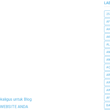
LA
25
AF
AH
AK
AL
AN
A
AQ
AR
AW
AW
AY
kaligus untuk Blog
BA
WEBSITE ANDA