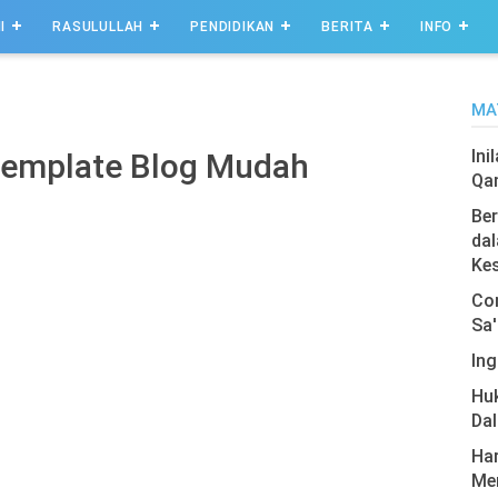
I
RASULULLAH
PENDIDIKAN
BERITA
INFO
MA
Ini
 Template Blog Mudah
Qa
Ber
dal
Ke
Com
Sa'
Ing
Hu
Da
Har
Men