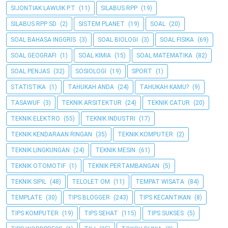
SIJONTIAK LAWUIK P.T
(11)
SILABUS RPP
(19)
SILABUS RPP SD
(2)
SISTEM PLANET
(19)
SOAL
(20)
SOAL BAHASA INGGRIS
(3)
SOAL BIOLOGI
(3)
SOAL FISIKA
(69)
SOAL GEOGRAFI
(1)
SOAL KIMIA
(15)
SOAL MATEMATIKA
(82)
SOAL PENJAS
(32)
SOSIOLOGI
(19)
SPORT
(1)
STATISTIKA
(1)
TAHUKAH ANDA
(24)
TAHUKAH KAMU?
(9)
TASAWUF
(3)
TEKNIK ARSITEKTUR
(24)
TEKNIK CATUR
(20)
TEKNIK ELEKTRO
(55)
TEKNIK INDUSTRI
(17)
TEKNIK KENDARAAN RINGAN
(35)
TEKNIK KOMPUTER
(2)
TEKNIK LINGKUNGAN
(24)
TEKNIK MESIN
(61)
TEKNIK OTOMOTIF
(1)
TEKNIK PERTAMBANGAN
(5)
TEKNIK SIPIL
(48)
TELOLET OM
(11)
TEMPAT WISATA
(84)
TEMPLATE
(30)
TIPS BLOGGER
(243)
TIPS KECANTIKAN
(8)
TIPS KOMPUTER
(19)
TIPS SEHAT
(115)
TIPS SUKSES
(5)