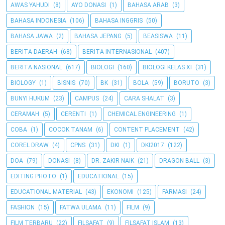
AWAS YAHUDI
(8)
AYO DONASI
(1)
BAHASA ARAB
(3)
BAHASA INDONESIA
(106)
BAHASA INGGRIS
(50)
BAHASA JAWA
(2)
BAHASA JEPANG
(5)
BEASISWA
(11)
BERITA DAERAH
(68)
BERITA INTERNASIONAL
(407)
BERITA NASIONAL
(617)
BIOLOGI
(160)
BIOLOGI KELAS XI
(31)
BIOLOGY
(1)
BISNIS
(70)
BK
(31)
BOLA
(59)
BORUTO
(3)
BUNYI HUKUM
(23)
CAMPUS
(24)
CARA SHALAT
(3)
CERAMAH
(5)
CERENTI
(1)
CHEMICAL ENGINEERING
(1)
COBA
(1)
COCOK TANAM
(6)
CONTENT PLACEMENT
(42)
COREL DRAW
(4)
CPNS
(31)
DKI
(1)
DKI2017
(122)
DOA
(79)
DONASI
(8)
DR. ZAKIR NAIK
(21)
DRAGON BALL
(3)
EDITING PHOTO
(1)
EDUCATIONAL
(15)
EDUCATIONAL MATERIAL
(43)
EKONOMI
(125)
FARMASI
(24)
FASHION
(15)
FATWA ULAMA
(11)
FILM
(9)
FILM TERBARU
(22)
FILSAFAT
(9)
FILSAFAT ISLAM
(13)