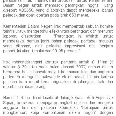
perusahaan Irak menawaran proposal untuk Kementerian
Dalam Negeri untuk memasok perangkat Inggris yang
disebut ADE650, yang dilaporkan dapat mendeteksi bahan
peledak dan obat-obatan pada jarak 650 meter.
Kementerian Dalam Negeri Irak membentuk sebuah komite
teknis untuk mengetahui efektivitas perangkat dan menurut
laporan, disebutkan "Perangkat ini efektif untuk
mendeteksi semua jenis bahan peledak portabel maupun
yang ditanam, alat peledak improvisasi dan senjata
pribadi. Ini akurat mulai dari 90-95 persen. "
Irak menandatangani kontrak pertama untuk £ 11mn (t
sekitar $ 20 juta) pada bulan Januari 2007, namun dalam
beberapa bulan banyak mayat keamanan Irak dan anggota
parlemen mengeluh bahwa detektor adalah sia-sia karena
puluhan bom mobil terus digunakan di jalan-jalan Irak dan
membunuh ribuan orang.
Namun Letnan Jihad Luaibi al-Jabiri, kepala Anti-Explosive
Squad, bersikeras menjaga perangkat di jalan dan mengaku
anggota lain dari pasukan keamanan "bertujuan untuk
menghambat kerja kementerian dalam negeri" dengan