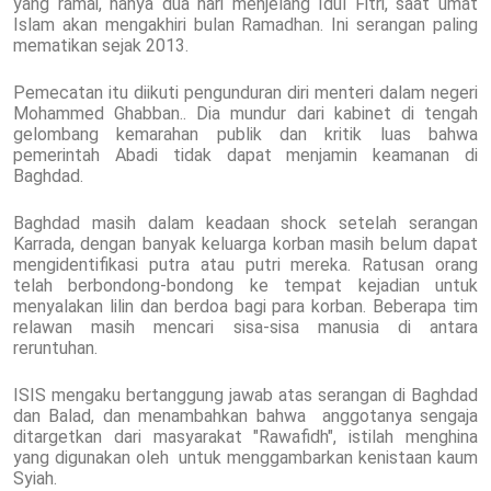
yang ramai, hanya dua hari menjelang Idul Fitri, saat umat
Islam akan mengakhiri bulan Ramadhan. Ini serangan paling
mematikan sejak 2013.
Pemecatan itu diikuti pengunduran diri menteri dalam negeri
Mohammed Ghabban.. Dia mundur dari kabinet di tengah
gelombang kemarahan publik dan kritik luas bahwa
pemerintah Abadi tidak dapat menjamin keamanan di
Baghdad.
Baghdad masih dalam keadaan shock setelah serangan
Karrada, dengan banyak keluarga korban masih belum dapat
mengidentifikasi putra atau putri mereka. Ratusan orang
telah berbondong-bondong ke tempat kejadian untuk
menyalakan lilin dan berdoa bagi para korban. Beberapa tim
relawan masih mencari sisa-sisa manusia di antara
reruntuhan.
ISIS mengaku bertanggung jawab atas serangan di Baghdad
dan Balad, dan menambahkan bahwa anggotanya sengaja
ditargetkan dari masyarakat "Rawafidh", istilah menghina
yang digunakan oleh untuk menggambarkan kenistaan kaum
Syiah.