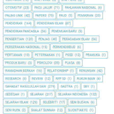
OTOMOTIF
(23)
PACU JALUR
(71)
PAHLAWAN NASIONAL
(6)
PALING UNIK
(42)
PAPERS
(75)
PAUD
(5)
PEMIKIRAN
(20)
PENDIDIKAN
(164)
PENDIDIKAN ISLAM
(87)
PENDIDIKAN PANCASILA
(56)
PENEMUAN BARU
(9)
PENGERTIAN
(120)
PENJAS
(40)
PERADABAN ISLAM
(56)
PERGERAKAN NASIONAL
(15)
PERMENDIKBUD
(6)
PERTANIAN
(10)
PETERNAKAN
(1)
PGSD
(12)
PRAMUKA
(1)
PRODUK BARU
(3)
PSIKOLOGI
(35)
PUASA
(8)
RAMADHAN BERKAH
(16)
RELATIONSHIP
(1)
RENUNGAN
(42)
RESEARCH
(6)
REVEIW
(12)
RPP SD
(1)
RUKUN IMAN
(6)
SAHABAT RASULULLAH SAW
(279)
SASTRA
(1)
SBY
(1)
SEDEQAH
(1)
SEJARAH
(217)
SEJARAH INDONESIA
(132)
SEJARAH ISLAM
(129)
SELEBRITI
(17)
SENI BUDAYA
(6)
SENI RUPA
(2)
SHALAT SUNNAH
(12)
SIJONTIAK FC
(1)