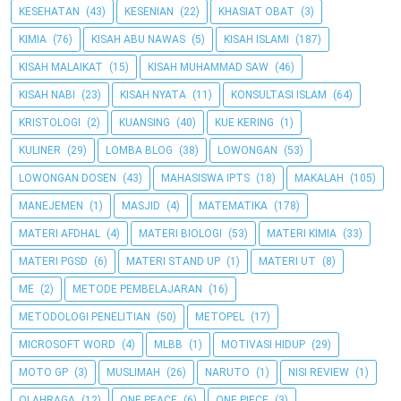
KESEHATAN
(43)
KESENIAN
(22)
KHASIAT OBAT
(3)
KIMIA
(76)
KISAH ABU NAWAS
(5)
KISAH ISLAMI
(187)
KISAH MALAIKAT
(15)
KISAH MUHAMMAD SAW
(46)
KISAH NABI
(23)
KISAH NYATA
(11)
KONSULTASI ISLAM
(64)
KRISTOLOGI
(2)
KUANSING
(40)
KUE KERING
(1)
KULINER
(29)
LOMBA BLOG
(38)
LOWONGAN
(53)
LOWONGAN DOSEN
(43)
MAHASISWA IPTS
(18)
MAKALAH
(105)
MANEJEMEN
(1)
MASJID
(4)
MATEMATIKA
(178)
MATERI AFDHAL
(4)
MATERI BIOLOGI
(53)
MATERI KIMIA
(33)
MATERI PGSD
(6)
MATERI STAND UP
(1)
MATERI UT
(8)
ME
(2)
METODE PEMBELAJARAN
(16)
METODOLOGI PENELITIAN
(50)
METOPEL
(17)
MICROSOFT WORD
(4)
MLBB
(1)
MOTIVASI HIDUP
(29)
MOTO GP
(3)
MUSLIMAH
(26)
NARUTO
(1)
NISI REVIEW
(1)
OLAHRAGA
(12)
ONE PEACE
(6)
ONE PIECE
(3)