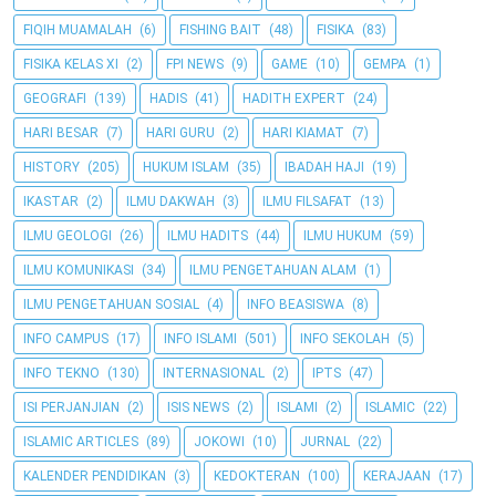
FIQIH MUAMALAH
(6)
FISHING BAIT
(48)
FISIKA
(83)
FISIKA KELAS XI
(2)
FPI NEWS
(9)
GAME
(10)
GEMPA
(1)
GEOGRAFI
(139)
HADIS
(41)
HADITH EXPERT
(24)
HARI BESAR
(7)
HARI GURU
(2)
HARI KIAMAT
(7)
HISTORY
(205)
HUKUM ISLAM
(35)
IBADAH HAJI
(19)
IKASTAR
(2)
ILMU DAKWAH
(3)
ILMU FILSAFAT
(13)
ILMU GEOLOGI
(26)
ILMU HADITS
(44)
ILMU HUKUM
(59)
ILMU KOMUNIKASI
(34)
ILMU PENGETAHUAN ALAM
(1)
ILMU PENGETAHUAN SOSIAL
(4)
INFO BEASISWA
(8)
INFO CAMPUS
(17)
INFO ISLAMI
(501)
INFO SEKOLAH
(5)
INFO TEKNO
(130)
INTERNASIONAL
(2)
IPTS
(47)
ISI PERJANJIAN
(2)
ISIS NEWS
(2)
ISLAMI
(2)
ISLAMIC
(22)
ISLAMIC ARTICLES
(89)
JOKOWI
(10)
JURNAL
(22)
KALENDER PENDIDIKAN
(3)
KEDOKTERAN
(100)
KERAJAAN
(17)