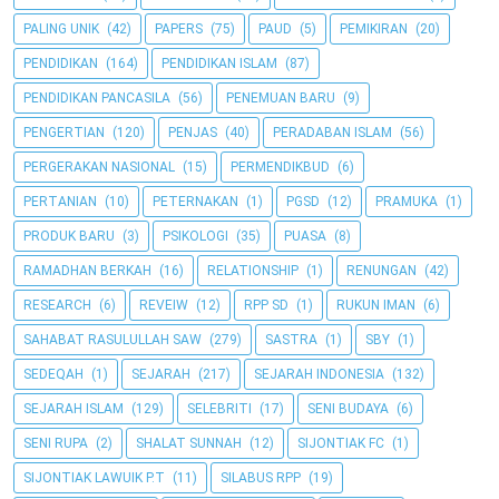
PALING UNIK
(42)
PAPERS
(75)
PAUD
(5)
PEMIKIRAN
(20)
PENDIDIKAN
(164)
PENDIDIKAN ISLAM
(87)
PENDIDIKAN PANCASILA
(56)
PENEMUAN BARU
(9)
PENGERTIAN
(120)
PENJAS
(40)
PERADABAN ISLAM
(56)
PERGERAKAN NASIONAL
(15)
PERMENDIKBUD
(6)
PERTANIAN
(10)
PETERNAKAN
(1)
PGSD
(12)
PRAMUKA
(1)
PRODUK BARU
(3)
PSIKOLOGI
(35)
PUASA
(8)
RAMADHAN BERKAH
(16)
RELATIONSHIP
(1)
RENUNGAN
(42)
RESEARCH
(6)
REVEIW
(12)
RPP SD
(1)
RUKUN IMAN
(6)
SAHABAT RASULULLAH SAW
(279)
SASTRA
(1)
SBY
(1)
SEDEQAH
(1)
SEJARAH
(217)
SEJARAH INDONESIA
(132)
SEJARAH ISLAM
(129)
SELEBRITI
(17)
SENI BUDAYA
(6)
SENI RUPA
(2)
SHALAT SUNNAH
(12)
SIJONTIAK FC
(1)
SIJONTIAK LAWUIK P.T
(11)
SILABUS RPP
(19)