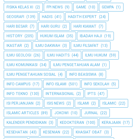
FISIKA KELAS XI
(2)
FPI NEWS
(9)
GAME
(10)
GEMPA
(1)
GEOGRAFI
(139)
HADIS
(41)
HADITH EXPERT
(24)
HARI BESAR
(7)
HARI GURU
(2)
HARI KIAMAT
(7)
HISTORY
(205)
HUKUM ISLAM
(35)
IBADAH HAJI
(19)
IKASTAR
(2)
ILMU DAKWAH
(3)
ILMU FILSAFAT
(13)
ILMU GEOLOGI
(26)
ILMU HADITS
(44)
ILMU HUKUM
(59)
ILMU KOMUNIKASI
(34)
ILMU PENGETAHUAN ALAM
(1)
ILMU PENGETAHUAN SOSIAL
(4)
INFO BEASISWA
(8)
INFO CAMPUS
(17)
INFO ISLAMI
(501)
INFO SEKOLAH
(5)
INFO TEKNO
(130)
INTERNASIONAL
(2)
IPTS
(47)
ISI PERJANJIAN
(2)
ISIS NEWS
(2)
ISLAMI
(2)
ISLAMIC
(22)
ISLAMIC ARTICLES
(89)
JOKOWI
(10)
JURNAL
(22)
KALENDER PENDIDIKAN
(3)
KEDOKTERAN
(100)
KERAJAAN
(17)
KESEHATAN
(43)
KESENIAN
(22)
KHASIAT OBAT
(3)