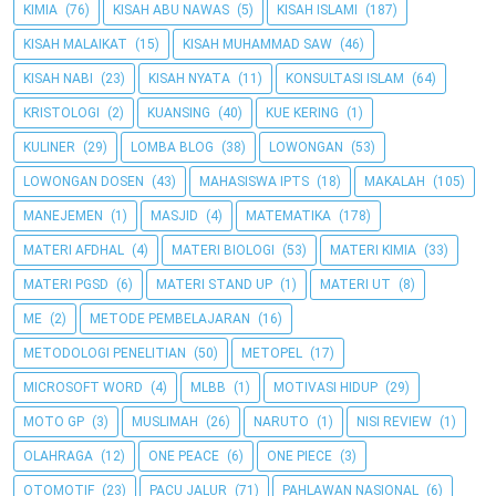
KIMIA
(76)
KISAH ABU NAWAS
(5)
KISAH ISLAMI
(187)
KISAH MALAIKAT
(15)
KISAH MUHAMMAD SAW
(46)
KISAH NABI
(23)
KISAH NYATA
(11)
KONSULTASI ISLAM
(64)
KRISTOLOGI
(2)
KUANSING
(40)
KUE KERING
(1)
KULINER
(29)
LOMBA BLOG
(38)
LOWONGAN
(53)
LOWONGAN DOSEN
(43)
MAHASISWA IPTS
(18)
MAKALAH
(105)
MANEJEMEN
(1)
MASJID
(4)
MATEMATIKA
(178)
MATERI AFDHAL
(4)
MATERI BIOLOGI
(53)
MATERI KIMIA
(33)
MATERI PGSD
(6)
MATERI STAND UP
(1)
MATERI UT
(8)
ME
(2)
METODE PEMBELAJARAN
(16)
METODOLOGI PENELITIAN
(50)
METOPEL
(17)
MICROSOFT WORD
(4)
MLBB
(1)
MOTIVASI HIDUP
(29)
MOTO GP
(3)
MUSLIMAH
(26)
NARUTO
(1)
NISI REVIEW
(1)
OLAHRAGA
(12)
ONE PEACE
(6)
ONE PIECE
(3)
OTOMOTIF
(23)
PACU JALUR
(71)
PAHLAWAN NASIONAL
(6)