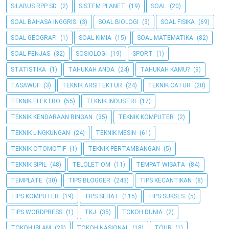
SILABUS RPP SD
(2)
SISTEM PLANET
(19)
SOAL
(20)
SOAL BAHASA INGGRIS
(3)
SOAL BIOLOGI
(3)
SOAL FISIKA
(69)
SOAL GEOGRAFI
(1)
SOAL KIMIA
(15)
SOAL MATEMATIKA
(82)
SOAL PENJAS
(32)
SOSIOLOGI
(19)
SPORT
(1)
STATISTIKA
(1)
TAHUKAH ANDA
(24)
TAHUKAH KAMU?
(9)
TASAWUF
(3)
TEKNIK ARSITEKTUR
(24)
TEKNIK CATUR
(20)
TEKNIK ELEKTRO
(55)
TEKNIK INDUSTRI
(17)
TEKNIK KENDARAAN RINGAN
(35)
TEKNIK KOMPUTER
(2)
TEKNIK LINGKUNGAN
(24)
TEKNIK MESIN
(61)
TEKNIK OTOMOTIF
(1)
TEKNIK PERTAMBANGAN
(5)
TEKNIK SIPIL
(48)
TELOLET OM
(11)
TEMPAT WISATA
(84)
TEMPLATE
(30)
TIPS BLOGGER
(243)
TIPS KECANTIKAN
(8)
TIPS KOMPUTER
(19)
TIPS SEHAT
(115)
TIPS SUKSES
(5)
TIPS WORDPRESS
(1)
TKJ
(35)
TOKOH DUNIA
(2)
TOKOH ISLAM
(29)
TOKOH NASIONAL
(18)
TOUR
(1)