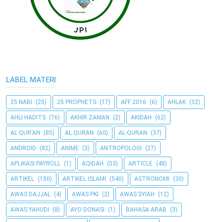
LABEL MATERI
25 NABI
(25)
25 PROPHETS
(17)
AFF 2016
(6)
AHLAK
(32)
AHLI HADITS
(76)
AKHIR ZAMAN
(2)
AKIDAH
(62)
AL QUR'AN
(85)
AL QURAN
(60)
AL-QURAN
(37)
ANDROID
(82)
ANIME
(3)
ANTROPOLOGI
(27)
APLIKASI PAYROLL
(1)
AQIDAH
(53)
ARTICLE
(48)
ARTIKEL
(150)
ARTIKEL ISLAMI
(540)
ASTRONOMI
(30)
AWAS DAJJAL
(4)
AWAS PKI
(2)
AWAS SYIAH
(12)
AWAS YAHUDI
(8)
AYO DONASI
(1)
BAHASA ARAB
(3)