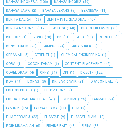
BAHASA INDONESIA
(106)
BAHASA INGGRIS
(50)
BAHASA JAWA
(2)
BAHASA JEPANG
(5)
BEASISWA
(11)
BERITA DAERAH
(68)
BERITA INTERNASIONAL
(407)
BERITA NASIONAL
(617)
BIOLOGI
(160)
BIOLOGI KELAS XI
(31)
BIOLOGY
(1)
BISNIS
(70)
BK
(31)
BOLA
(59)
BORUTO
(3)
BUNYI HUKUM
(23)
CAMPUS
(24)
CARA SHALAT
(3)
CERAMAH
(5)
CERENTI
(1)
CHEMICAL ENGINEERING
(1)
COBA
(1)
COCOK TANAM
(6)
CONTENT PLACEMENT
(42)
COREL DRAW
(4)
CPNS
(31)
DKI
(1)
DKI2017
(122)
DOA
(79)
DONASI
(8)
DR. ZAKIR NAIK
(21)
DRAGON BALL
(3)
EDITING PHOTO
(1)
EDUCATIONAL
(15)
EDUCATIONAL MATERIAL
(43)
EKONOMI
(125)
FARMASI
(24)
FASHION
(15)
FATWA ULAMA
(11)
FILM
(9)
FILM TERBARU
(22)
FILSAFAT
(9)
FILSAFAT ISLAM
(13)
FIQIH MUAMALAH
(6)
FISHING BAIT
(48)
FISIKA
(83)