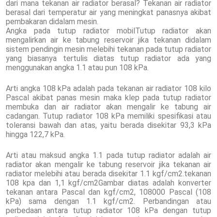
dari mana tekanan air radiator berasal? Tekanan air radiator
berasal dari temperatur air yang meningkat panasnya akibat
pembakaran didalam mesin.
Angka pada tutup radiator mobilTutup radiator akan
mengalirkan air ke tabung reservoir jika tekanan didalam
sistem pendingin mesin melebihi tekanan pada tutup radiator
yang biasanya tertulis diatas tutup radiator ada yang
menggunakan angka 1.1 atau pun 108 kPa.
Arti angka 108 kPa adalah pada tekanan air radiator 108 kilo
Pascal akibat panas mesin maka klep pada tutup radiator
membuka dan air radiator akan mengalir ke tabung air
cadangan. Tutup radiator 108 kPa memiliki spesifikasi atau
toleransi bawah dan atas, yaitu berada disekitar 93,3 kPa
hingga 122,7 kPa.
Arti atau maksud angka 1.1 pada tutup radiator adalah air
radiator akan mengalir ke tabung reservoir jika tekanan air
radiator melebihi atau berada disekitar 1.1 kgf/cm2.tekanan
108 kpa dan 1,1 kgf/cm2Gambar diatas adalah konverter
tekanan antara Pascal dan kgf/cm2, 108000 Pascal (108
kPa) sama dengan 1.1 kgf/cm2. Perbandingan atau
perbedaan antara tutup radiator 108 kPa dengan tutup