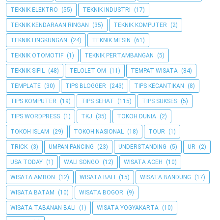
TEKNIK ELEKTRO
(55)
TEKNIK INDUSTRI
(17)
TEKNIK KENDARAAN RINGAN
(35)
TEKNIK KOMPUTER
(2)
TEKNIK LINGKUNGAN
(24)
TEKNIK MESIN
(61)
TEKNIK OTOMOTIF
(1)
TEKNIK PERTAMBANGAN
(5)
TEKNIK SIPIL
(48)
TELOLET OM
(11)
TEMPAT WISATA
(84)
TEMPLATE
(30)
TIPS BLOGGER
(243)
TIPS KECANTIKAN
(8)
TIPS KOMPUTER
(19)
TIPS SEHAT
(115)
TIPS SUKSES
(5)
TIPS WORDPRESS
(1)
TKJ
(35)
TOKOH DUNIA
(2)
TOKOH ISLAM
(29)
TOKOH NASIONAL
(18)
TOUR
(1)
TRICK
(3)
UMPAN PANCING
(23)
UNDERSTANDING
(5)
UR
(2)
USA TODAY
(1)
WALI SONGO
(12)
WISATA ACEH
(10)
WISATA AMBON
(12)
WISATA BALI
(15)
WISATA BANDUNG
(17)
WISATA BATAM
(10)
WISATA BOGOR
(9)
WISATA TABANAN BALI
(1)
WISATA YOGYAKARTA
(10)