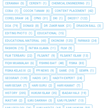
CERAMAH
(5)
CERENTI
(1)
CHEMICAL ENGINEERING
(1)
COBA
(1)
COCOK TANAM
(6)
CONTENT PLACEMENT
(42)
COREL DRAW
(4)
CPNS
(31)
DKI
(1)
DKI2017
(122)
DOA
(79)
DONASI
(8)
DR. ZAKIR NAIK
(21)
DRAGON BALL
(3)
EDITING PHOTO
(1)
EDUCATIONAL
(15)
EDUCATIONAL MATERIAL
(43)
EKONOMI
(125)
FARMASI
(24)
FASHION
(15)
FATWA ULAMA
(11)
FILM
(9)
FILM TERBARU
(22)
FILSAFAT
(9)
FILSAFAT ISLAM
(13)
FIQIH MUAMALAH
(6)
FISHING BAIT
(48)
FISIKA
(83)
FISIKA KELAS XI
(2)
FPI NEWS
(9)
GAME
(10)
GEMPA
(1)
GEOGRAFI
(139)
HADIS
(41)
HADITH EXPERT
(24)
HARI BESAR
(7)
HARI GURU
(2)
HARI KIAMAT
(7)
HISTORY
(205)
HUKUM ISLAM
(35)
IBADAH HAJI
(19)
IKASTAR
(2)
ILMU DAKWAH
(3)
ILMU FILSAFAT
(13)