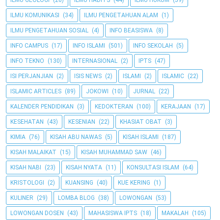
ILMU GEOLOGI
(26)
ILMU HADITS
(44)
ILMU HUKUM
(59)
ILMU KOMUNIKASI
(34)
ILMU PENGETAHUAN ALAM
(1)
ILMU PENGETAHUAN SOSIAL
(4)
INFO BEASISWA
(8)
INFO CAMPUS
(17)
INFO ISLAMI
(501)
INFO SEKOLAH
(5)
INFO TEKNO
(130)
INTERNASIONAL
(2)
IPTS
(47)
ISI PERJANJIAN
(2)
ISIS NEWS
(2)
ISLAMI
(2)
ISLAMIC
(22)
ISLAMIC ARTICLES
(89)
JOKOWI
(10)
JURNAL
(22)
KALENDER PENDIDIKAN
(3)
KEDOKTERAN
(100)
KERAJAAN
(17)
KESEHATAN
(43)
KESENIAN
(22)
KHASIAT OBAT
(3)
KIMIA
(76)
KISAH ABU NAWAS
(5)
KISAH ISLAMI
(187)
KISAH MALAIKAT
(15)
KISAH MUHAMMAD SAW
(46)
KISAH NABI
(23)
KISAH NYATA
(11)
KONSULTASI ISLAM
(64)
KRISTOLOGI
(2)
KUANSING
(40)
KUE KERING
(1)
KULINER
(29)
LOMBA BLOG
(38)
LOWONGAN
(53)
LOWONGAN DOSEN
(43)
MAHASISWA IPTS
(18)
MAKALAH
(105)