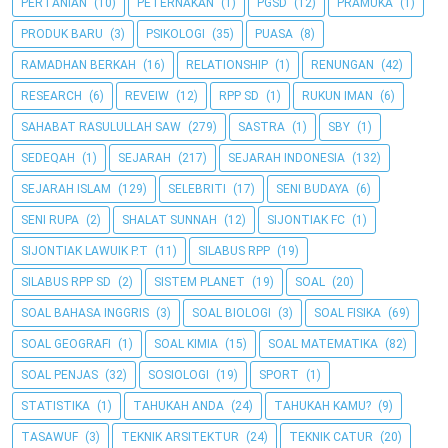
PERTANIAN
(10)
PETERNAKAN
(1)
PGSD
(12)
PRAMUKA
(1)
PRODUK BARU
(3)
PSIKOLOGI
(35)
PUASA
(8)
RAMADHAN BERKAH
(16)
RELATIONSHIP
(1)
RENUNGAN
(42)
RESEARCH
(6)
REVEIW
(12)
RPP SD
(1)
RUKUN IMAN
(6)
SAHABAT RASULULLAH SAW
(279)
SASTRA
(1)
SBY
(1)
SEDEQAH
(1)
SEJARAH
(217)
SEJARAH INDONESIA
(132)
SEJARAH ISLAM
(129)
SELEBRITI
(17)
SENI BUDAYA
(6)
SENI RUPA
(2)
SHALAT SUNNAH
(12)
SIJONTIAK FC
(1)
SIJONTIAK LAWUIK P.T
(11)
SILABUS RPP
(19)
SILABUS RPP SD
(2)
SISTEM PLANET
(19)
SOAL
(20)
SOAL BAHASA INGGRIS
(3)
SOAL BIOLOGI
(3)
SOAL FISIKA
(69)
SOAL GEOGRAFI
(1)
SOAL KIMIA
(15)
SOAL MATEMATIKA
(82)
SOAL PENJAS
(32)
SOSIOLOGI
(19)
SPORT
(1)
STATISTIKA
(1)
TAHUKAH ANDA
(24)
TAHUKAH KAMU?
(9)
TASAWUF
(3)
TEKNIK ARSITEKTUR
(24)
TEKNIK CATUR
(20)