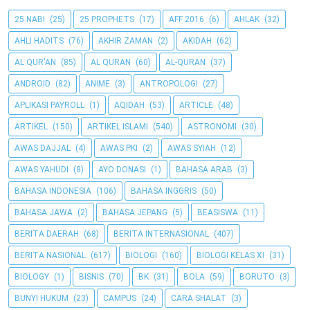
25 NABI
(25)
25 PROPHETS
(17)
AFF 2016
(6)
AHLAK
(32)
AHLI HADITS
(76)
AKHIR ZAMAN
(2)
AKIDAH
(62)
AL QUR'AN
(85)
AL QURAN
(60)
AL-QURAN
(37)
ANDROID
(82)
ANIME
(3)
ANTROPOLOGI
(27)
APLIKASI PAYROLL
(1)
AQIDAH
(53)
ARTICLE
(48)
ARTIKEL
(150)
ARTIKEL ISLAMI
(540)
ASTRONOMI
(30)
AWAS DAJJAL
(4)
AWAS PKI
(2)
AWAS SYIAH
(12)
AWAS YAHUDI
(8)
AYO DONASI
(1)
BAHASA ARAB
(3)
BAHASA INDONESIA
(106)
BAHASA INGGRIS
(50)
BAHASA JAWA
(2)
BAHASA JEPANG
(5)
BEASISWA
(11)
BERITA DAERAH
(68)
BERITA INTERNASIONAL
(407)
BERITA NASIONAL
(617)
BIOLOGI
(160)
BIOLOGI KELAS XI
(31)
BIOLOGY
(1)
BISNIS
(70)
BK
(31)
BOLA
(59)
BORUTO
(3)
BUNYI HUKUM
(23)
CAMPUS
(24)
CARA SHALAT
(3)