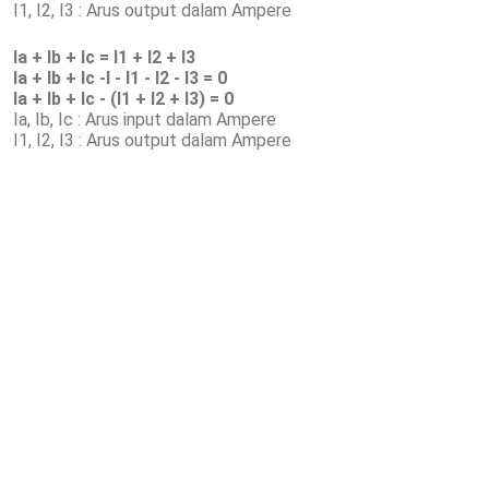
I1, I2, I3 : Arus output dalam Ampere
Ia + Ib + Ic = I1 + I2 + I3
Ia + Ib + Ic -I - I1 - I2 - I3 = 0
Ia + Ib + Ic - (I1 + I2 + I3) = 0
Ia, Ib, Ic : Arus input dalam Ampere
I1, I2, I3 : Arus output dalam Ampere