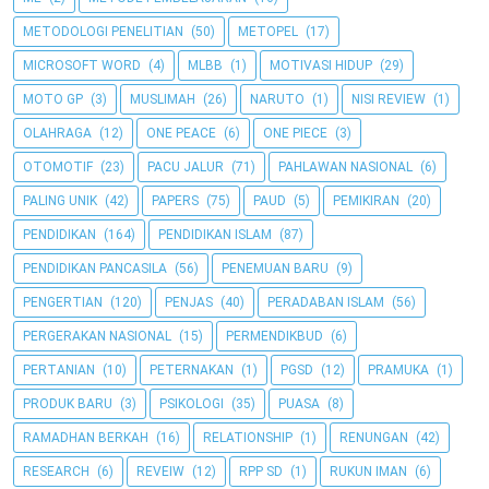
METODOLOGI PENELITIAN
(50)
METOPEL
(17)
MICROSOFT WORD
(4)
MLBB
(1)
MOTIVASI HIDUP
(29)
MOTO GP
(3)
MUSLIMAH
(26)
NARUTO
(1)
NISI REVIEW
(1)
OLAHRAGA
(12)
ONE PEACE
(6)
ONE PIECE
(3)
OTOMOTIF
(23)
PACU JALUR
(71)
PAHLAWAN NASIONAL
(6)
PALING UNIK
(42)
PAPERS
(75)
PAUD
(5)
PEMIKIRAN
(20)
PENDIDIKAN
(164)
PENDIDIKAN ISLAM
(87)
PENDIDIKAN PANCASILA
(56)
PENEMUAN BARU
(9)
PENGERTIAN
(120)
PENJAS
(40)
PERADABAN ISLAM
(56)
PERGERAKAN NASIONAL
(15)
PERMENDIKBUD
(6)
PERTANIAN
(10)
PETERNAKAN
(1)
PGSD
(12)
PRAMUKA
(1)
PRODUK BARU
(3)
PSIKOLOGI
(35)
PUASA
(8)
RAMADHAN BERKAH
(16)
RELATIONSHIP
(1)
RENUNGAN
(42)
RESEARCH
(6)
REVEIW
(12)
RPP SD
(1)
RUKUN IMAN
(6)