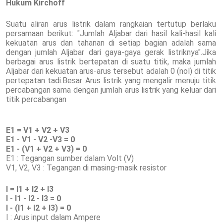
Hukum Kirchoff
Suatu aliran arus listrik dalam rangkaian tertutup berlaku
persamaan berikut: "Jumlah Aljabar dari hasil kali-hasil kali
kekuatan arus dan tahanan di setiap bagian adalah sama
dengan jumlah Aljabar dari gaya-gaya gerak listriknya".Jika
berbagai arus listrik bertepatan di suatu titik, maka jumlah
Aljabar dari kekuatan arus-arus tersebut adalah 0 (nol) di titik
pertepatan tadi.Besar Arus listrik yang mengalir menuju titik
percabangan sama dengan jumlah arus listrik yang keluar dari
titik percabangan
E1 = V1 + V2 + V3
E1 - V1 - V2 -V3 = 0
E1 - (V1 + V2 + V3) = 0
E1 : Tegangan sumber dalam Volt (V)
V1, V2, V3 : Tegangan di masing-masik resistor
I = I1 + I2 + I3
I - I1 - I2 - I3 = 0
I - (I1 + I2 + I3) = 0
I : Arus input dalam Ampere