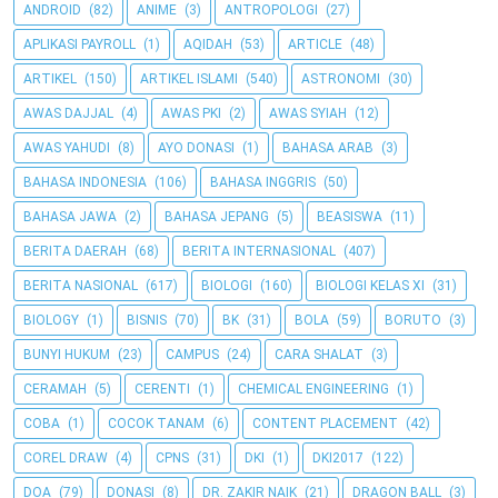
ANDROID
(82)
ANIME
(3)
ANTROPOLOGI
(27)
APLIKASI PAYROLL
(1)
AQIDAH
(53)
ARTICLE
(48)
ARTIKEL
(150)
ARTIKEL ISLAMI
(540)
ASTRONOMI
(30)
AWAS DAJJAL
(4)
AWAS PKI
(2)
AWAS SYIAH
(12)
AWAS YAHUDI
(8)
AYO DONASI
(1)
BAHASA ARAB
(3)
BAHASA INDONESIA
(106)
BAHASA INGGRIS
(50)
BAHASA JAWA
(2)
BAHASA JEPANG
(5)
BEASISWA
(11)
BERITA DAERAH
(68)
BERITA INTERNASIONAL
(407)
BERITA NASIONAL
(617)
BIOLOGI
(160)
BIOLOGI KELAS XI
(31)
BIOLOGY
(1)
BISNIS
(70)
BK
(31)
BOLA
(59)
BORUTO
(3)
BUNYI HUKUM
(23)
CAMPUS
(24)
CARA SHALAT
(3)
CERAMAH
(5)
CERENTI
(1)
CHEMICAL ENGINEERING
(1)
COBA
(1)
COCOK TANAM
(6)
CONTENT PLACEMENT
(42)
COREL DRAW
(4)
CPNS
(31)
DKI
(1)
DKI2017
(122)
DOA
(79)
DONASI
(8)
DR. ZAKIR NAIK
(21)
DRAGON BALL
(3)