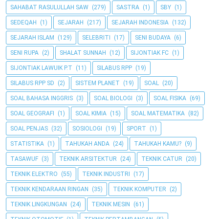
SAHABAT RASULULLAH SAW
(279)
SASTRA
(1)
SBY
(1)
SEDEQAH
(1)
SEJARAH
(217)
SEJARAH INDONESIA
(132)
SEJARAH ISLAM
(129)
SELEBRITI
(17)
SENI BUDAYA
(6)
SENI RUPA
(2)
SHALAT SUNNAH
(12)
SIJONTIAK FC
(1)
SIJONTIAK LAWUIK P.T
(11)
SILABUS RPP
(19)
SILABUS RPP SD
(2)
SISTEM PLANET
(19)
SOAL
(20)
SOAL BAHASA INGGRIS
(3)
SOAL BIOLOGI
(3)
SOAL FISIKA
(69)
SOAL GEOGRAFI
(1)
SOAL KIMIA
(15)
SOAL MATEMATIKA
(82)
SOAL PENJAS
(32)
SOSIOLOGI
(19)
SPORT
(1)
STATISTIKA
(1)
TAHUKAH ANDA
(24)
TAHUKAH KAMU?
(9)
TASAWUF
(3)
TEKNIK ARSITEKTUR
(24)
TEKNIK CATUR
(20)
TEKNIK ELEKTRO
(55)
TEKNIK INDUSTRI
(17)
TEKNIK KENDARAAN RINGAN
(35)
TEKNIK KOMPUTER
(2)
TEKNIK LINGKUNGAN
(24)
TEKNIK MESIN
(61)