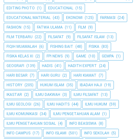
EDITING PHOTO
(1)
EDUCATIONAL
(15)
EDUCATIONAL MATERIAL
(43)
EKONOMI
(125)
FARMASI
(24)
FASHION
(15)
FATWA ULAMA
(11)
FILM
(9)
FILM TERBARU
(22)
FILSAFAT
(9)
FILSAFAT ISLAM
(13)
FIQIH MUAMALAH
(6)
FISHING BAIT
(48)
FISIKA
(83)
FISIKA KELAS XI
(2)
FPI NEWS
(9)
GAME
(10)
GEMPA
(1)
GEOGRAFI
(139)
HADIS
(41)
HADITH EXPERT
(24)
HARI BESAR
(7)
HARI GURU
(2)
HARI KIAMAT
(7)
HISTORY
(205)
HUKUM ISLAM
(35)
IBADAH HAJI
(19)
IKASTAR
(2)
ILMU DAKWAH
(3)
ILMU FILSAFAT
(13)
ILMU GEOLOGI
(26)
ILMU HADITS
(44)
ILMU HUKUM
(59)
ILMU KOMUNIKASI
(34)
ILMU PENGETAHUAN ALAM
(1)
ILMU PENGETAHUAN SOSIAL
(4)
INFO BEASISWA
(8)
INFO CAMPUS
(17)
INFO ISLAMI
(501)
INFO SEKOLAH
(5)