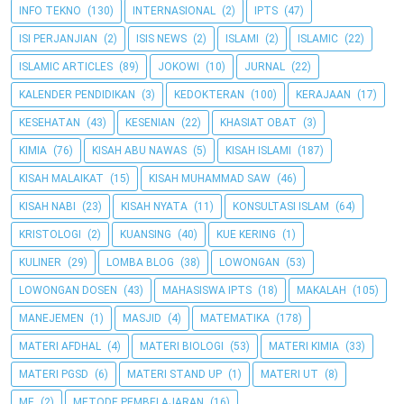
INFO TEKNO
(130)
INTERNASIONAL
(2)
IPTS
(47)
ISI PERJANJIAN
(2)
ISIS NEWS
(2)
ISLAMI
(2)
ISLAMIC
(22)
ISLAMIC ARTICLES
(89)
JOKOWI
(10)
JURNAL
(22)
KALENDER PENDIDIKAN
(3)
KEDOKTERAN
(100)
KERAJAAN
(17)
KESEHATAN
(43)
KESENIAN
(22)
KHASIAT OBAT
(3)
KIMIA
(76)
KISAH ABU NAWAS
(5)
KISAH ISLAMI
(187)
KISAH MALAIKAT
(15)
KISAH MUHAMMAD SAW
(46)
KISAH NABI
(23)
KISAH NYATA
(11)
KONSULTASI ISLAM
(64)
KRISTOLOGI
(2)
KUANSING
(40)
KUE KERING
(1)
KULINER
(29)
LOMBA BLOG
(38)
LOWONGAN
(53)
LOWONGAN DOSEN
(43)
MAHASISWA IPTS
(18)
MAKALAH
(105)
MANEJEMEN
(1)
MASJID
(4)
MATEMATIKA
(178)
MATERI AFDHAL
(4)
MATERI BIOLOGI
(53)
MATERI KIMIA
(33)
MATERI PGSD
(6)
MATERI STAND UP
(1)
MATERI UT
(8)
ME
(2)
METODE PEMBELAJARAN
(16)