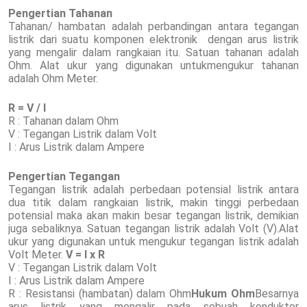
Pengertian Tahanan
Tahanan/ hambatan adalah perbandingan antara tegangan
listrik dari suatu komponen elektronik dengan arus listrik
yang mengalir dalam rangkaian itu. Satuan tahanan adalah
Ohm. Alat ukur yang digunakan untukmengukur tahanan
adalah Ohm Meter.
R = V / I
R : Tahanan dalam Ohm
V : Tegangan Listrik dalam Volt
I : Arus Listrik dalam Ampere
Pengertian Tegangan
Tegangan listrik adalah perbedaan potensial listrik antara
dua titik dalam rangkaian listrik, makin tinggi perbedaan
potensial maka akan makin besar tegangan listrik, demikian
juga sebaliknya. Satuan tegangan listrik adalah Volt (V).Alat
ukur yang digunakan untuk mengukur tegangan listrik adalah
Volt Meter.
V = I x R
V : Tegangan Listrik dalam Volt
I : Arus Listrik dalam Ampere
R : Resistansi (hambatan) dalam Ohm
Hukum Ohm
Besarnya
arus listrik yang mengalir pada sebuah konduktor