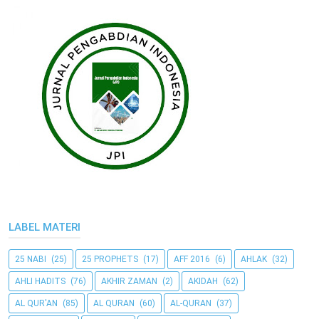
LABEL MATERI
25 NABI
(25)
25 PROPHETS
(17)
AFF 2016
(6)
AHLAK
(32)
AHLI HADITS
(76)
AKHIR ZAMAN
(2)
AKIDAH
(62)
AL QUR'AN
(85)
AL QURAN
(60)
AL-QURAN
(37)