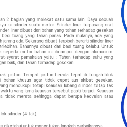
pakan 2 bagian yang melekat satu sama lain. Daya sebuah
a isi silinder suatu motor. Silinder liner terpasang erat
inder liner dibuat dari bahan yang tahan terhadap gesekan
i besi tuang yang tahan panas. Pada mulanya, ada yang
arang ada. Sekarang dibuat terpisah berarti silinder liner
rlebihan. Bahannya dibuat dari besi tuang kelabu. Untuk
a sepeda motor bahan ini dicampur dengan alumunium.
rat-syarat pemakaian yaitu : Tahan terhadap suhu yang
gan baik, dan tahan terhadap gesekan.
rak piston. Tempat piston berada tepat di tengah blok
lapisi bahan khusus agar tidak cepat aus akibat gesekan.
ng mencukupi tetapi keausan lubang silinder tetap tak
a waktu yang lama keausan tersebut pasti terjadi. Keausan
cara tidak merata sehingga dapat berupa keovalan atau
k silinder (4-tak).
s diketahui untuk menentukan langkah perbaikannya.