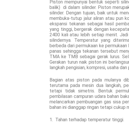
Piston mempunyai bentuk seperti silind
balik) di dalam silinder. Piston merup
silinder. Dengan tujuan, baik untuk me
membuka-tutup jalur aliran atau pun ko
ekspansi tekanan sebagai hasil pemb
yang tinggi, bergerak dengan kecepata
2400 kali atau lebih setiap menit. Jadi
silindernya. Temperatur yang diteri
berbeda dari permukaan ke permukaan l
panas sehingga tekanan tersebut meng
TMA ke TMB sebagai gerak lurus. Sel
Gerakan turun naik piston ini berlangs
langkah pengisian, kompresi, usaha da
Bagian atas piston pada mulanya dib
terutama pada mesin dua langkah, p
tetapi tidak simetris. Bentuk per
pembilasan campuran udara bahan bakar
melancarkan pembuangan gas sisa pem
bahan ini dianggap ringan tetapi cukup 
1. Tahan terhadap temperatur tinggi.