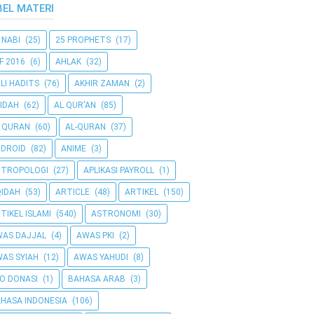
BEL MATERI
 NABI
(25)
25 PROPHETS
(17)
F 2016
(6)
AHLAK
(32)
LI HADITS
(76)
AKHIR ZAMAN
(2)
IDAH
(62)
AL QUR'AN
(85)
 QURAN
(60)
AL-QURAN
(37)
DROID
(82)
ANIME
(3)
NTROPOLOGI
(27)
APLIKASI PAYROLL
(1)
IDAH
(53)
ARTICLE
(48)
ARTIKEL
(150)
TIKEL ISLAMI
(540)
ASTRONOMI
(30)
AS DAJJAL
(4)
AWAS PKI
(2)
AS SYIAH
(12)
AWAS YAHUDI
(8)
O DONASI
(1)
BAHASA ARAB
(3)
HASA INDONESIA
(106)