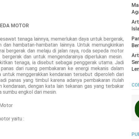
Mas
Ag
Ar
PEDA MOTOR
Isl
Pan
pesawat tenaga lainnya, memerlukan daya untuk bergerak,
n dan hambatan-hambatan lainnya. Untuk memungkinkan
Ber
i bergerak dan melaju di jalan raya, roda sepeda motor
Art
 bergerak dan untuk mengendarainya diperlukan mesin.
Sen
tkan tenaga, ia disebut sebagai penggerak utama. Jadi
i panas dari ruang pembakaran ke energi mekanis dalam
Len
a untuk menggerakkan kendaraan tersebut diperoleh dari
Jadi panas yang timbul karena adanya pembakaran itulah
CO
 kendaraan, dengan kata lain tekanan gas yang terbakar
 sumbu engkol dari mesin.
Motor
tor yaitu :
PU