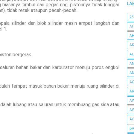
LA
 biasanya timbul dari pegas ring, pistonnya tidak longgar
an), tidak retak ataupun pecah-pecah.
25
ala silinder dan blok silinder mesin empat langkah dan
AF
l 1.
AH
AK
piston bergerak.
AL
AN
 saluran bahan bakar dari karburator menuju poros engkol
A
AQ
dalah tempat masuk bahan bakar menuju ruang silinder di
AR
AW
dalah lubang atau saluran untuk membuang gas sisa atau
AW
AY
BA