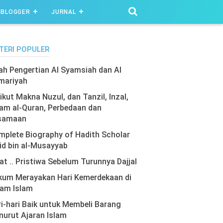
BLOGGER
JURNAL
TERI POPULER
lah Pengertian Al Syamsiah dan Al
mariyah
ikut Makna Nuzul, dan Tanzil, Inzal,
am al-Quran, Perbedaan dan
samaan
plete Biography of Hadith Scholar
id bin al-Musayyab
at .. Pristiwa Sebelum Turunnya Dajjal
kum Merayakan Hari Kemerdekaan di
lam Islam
i-hari Baik untuk Membeli Barang
urut Ajaran Islam