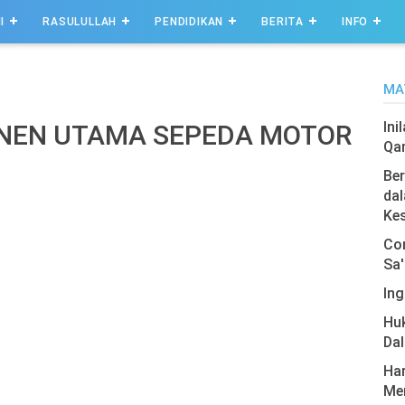
I
RASULULLAH
PENDIDIKAN
BERITA
INFO
MA
Ini
NEN UTAMA SEPEDA MOTOR
Qa
Ber
dal
Ke
Com
Sa'
Ing
Hu
Da
Har
Men