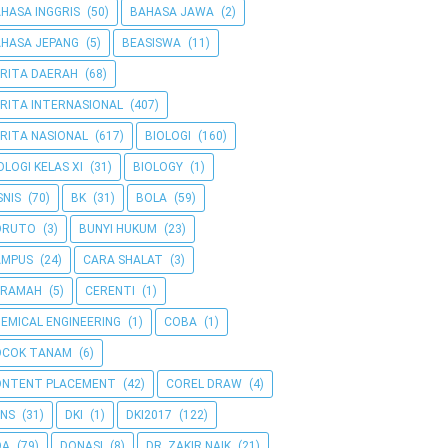
HASA INGGRIS
(50)
BAHASA JAWA
(2)
HASA JEPANG
(5)
BEASISWA
(11)
RITA DAERAH
(68)
RITA INTERNASIONAL
(407)
RITA NASIONAL
(617)
BIOLOGI
(160)
OLOGI KELAS XI
(31)
BIOLOGY
(1)
SNIS
(70)
BK
(31)
BOLA
(59)
ORUTO
(3)
BUNYI HUKUM
(23)
AMPUS
(24)
CARA SHALAT
(3)
ERAMAH
(5)
CERENTI
(1)
EMICAL ENGINEERING
(1)
COBA
(1)
OCOK TANAM
(6)
ONTENT PLACEMENT
(42)
COREL DRAW
(4)
NS
(31)
DKI
(1)
DKI2017
(122)
OA
(79)
DONASI
(8)
DR. ZAKIR NAIK
(21)