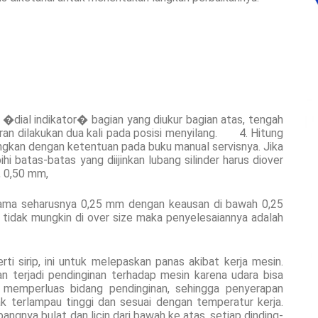
n �dial indikator� bagian yang diukur bagian atas, tengah
uran dilakukan dua kali pada posisi menyilang. 4. Hitung
ngkan dengan ketentuan pada buku manual servisnya. Jika
i batas-batas yang diijinkan lubang silinder harus diover
, 0,50 mm,
ama seharusnya 0,25 mm dengan keausan di bawah 0,25
 tidak mungkin di over size maka penyelesaiannya adalah
erti sirip, ini untuk melepaskan panas akibat kerja mesin.
an terjadi pendinginan terhadap mesin karena udara bisa
juga memperluas bidang pendinginan, sehingga penyerapan
k terlampau tinggi dan sesuai dengan temperatur kerja.
bangnya bulat dan licin dari bawah ke atas, setiap dinding-