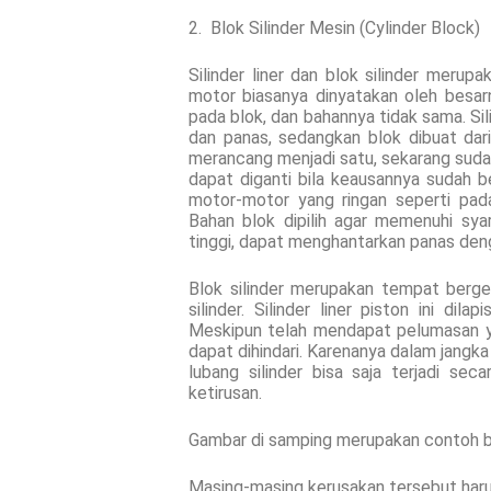
2. Blok Silinder Mesin (Cylinder Block)
Silinder liner dan blok silinder meru
motor biasanya dinyatakan oleh besarny
pada blok, dan bahannya tidak sama. Sil
dan panas, sedangkan blok dibuat dar
merancang menjadi satu, sekarang sudah j
dapat diganti bila keausannya sudah be
motor-motor yang ringan seperti pad
Bahan blok dipilih agar memenuhi sya
tinggi, dapat menghantarkan panas den
Blok silinder merupakan tempat berge
silinder. Silinder liner piston ini di
Meskipun telah mendapat pelumasan ya
dapat dihindari. Karenanya dalam jangk
lubang silinder bisa saja terjadi se
ketirusan.
Gambar di samping merupakan contoh blo
Masing-masing kerusakan tersebut haru