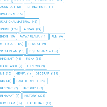
AGON BALL
(3)
EDITING PHOTO
(1)
UCATIONAL
(15)
UCATIONAL MATERIAL
(43)
KONOMI
(125)
FARMASI
(24)
SHION
(15)
FATWA ULAMA
(11)
FILM
(9)
LM TERBARU
(22)
FILSAFAT
(9)
LSAFAT ISLAM
(13)
FIQIH MUAMALAH
(6)
SHING BAIT
(48)
FISIKA
(83)
SIKA KELAS XI
(2)
FPI NEWS
(9)
AME
(10)
GEMPA
(1)
GEOGRAFI
(139)
DIS
(41)
HADITH EXPERT
(24)
RI BESAR
(7)
HARI GURU
(2)
RI KIAMAT
(7)
HISTORY
(205)
KUM ISLAM
(35)
IBADAH HAJI
(19)