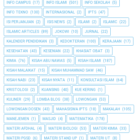
INFO CAMPUS
(17)
INFO ISLAMI
(501)
INFO SEKOLAH
(5)
INFO TEKNO
(130)
INTERNASIONAL
(2)
IPTS
(47)
ISI PERJANJIAN
(2)
ISIS NEWS
(2)
ISLAMI
(2)
ISLAMIC
(22)
ISLAMIC ARTICLES
(89)
JOKOWI
(10)
JURNAL
(22)
KALENDER PENDIDIKAN
(3)
KEDOKTERAN
(100)
KERAJAAN
(17)
KESEHATAN
(43)
KESENIAN
(22)
KHASIAT OBAT
(3)
KIMIA
(76)
KISAH ABU NAWAS
(5)
KISAH ISLAMI
(187)
KISAH MALAIKAT
(15)
KISAH MUHAMMAD SAW
(46)
KISAH NABI
(23)
KISAH NYATA
(11)
KONSULTASI ISLAM
(64)
KRISTOLOGI
(2)
KUANSING
(40)
KUE KERING
(1)
KULINER
(29)
LOMBA BLOG
(38)
LOWONGAN
(53)
LOWONGAN DOSEN
(43)
MAHASISWA IPTS
(18)
MAKALAH
(105)
MANEJEMEN
(1)
MASJID
(4)
MATEMATIKA
(178)
MATERI AFDHAL
(4)
MATERI BIOLOGI
(53)
MATERI KIMIA
(33)
MATERI PGSD
(6)
MATERI STAND UP
(1)
MATERI UT
(8)