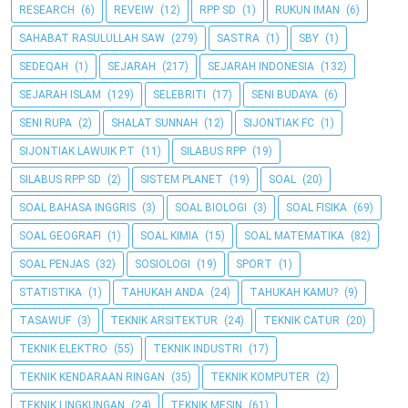
RESEARCH
(6)
REVEIW
(12)
RPP SD
(1)
RUKUN IMAN
(6)
SAHABAT RASULULLAH SAW
(279)
SASTRA
(1)
SBY
(1)
SEDEQAH
(1)
SEJARAH
(217)
SEJARAH INDONESIA
(132)
SEJARAH ISLAM
(129)
SELEBRITI
(17)
SENI BUDAYA
(6)
SENI RUPA
(2)
SHALAT SUNNAH
(12)
SIJONTIAK FC
(1)
SIJONTIAK LAWUIK P.T
(11)
SILABUS RPP
(19)
SILABUS RPP SD
(2)
SISTEM PLANET
(19)
SOAL
(20)
SOAL BAHASA INGGRIS
(3)
SOAL BIOLOGI
(3)
SOAL FISIKA
(69)
SOAL GEOGRAFI
(1)
SOAL KIMIA
(15)
SOAL MATEMATIKA
(82)
SOAL PENJAS
(32)
SOSIOLOGI
(19)
SPORT
(1)
STATISTIKA
(1)
TAHUKAH ANDA
(24)
TAHUKAH KAMU?
(9)
TASAWUF
(3)
TEKNIK ARSITEKTUR
(24)
TEKNIK CATUR
(20)
TEKNIK ELEKTRO
(55)
TEKNIK INDUSTRI
(17)
TEKNIK KENDARAAN RINGAN
(35)
TEKNIK KOMPUTER
(2)
TEKNIK LINGKUNGAN
(24)
TEKNIK MESIN
(61)