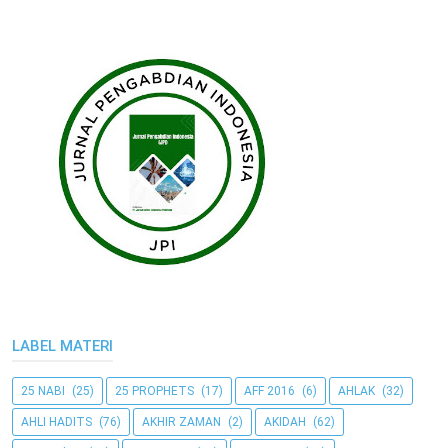
LABEL MATERI
25 NABI
(25)
25 PROPHETS
(17)
AFF 2016
(6)
AHLAK
(32)
AHLI HADITS
(76)
AKHIR ZAMAN
(2)
AKIDAH
(62)