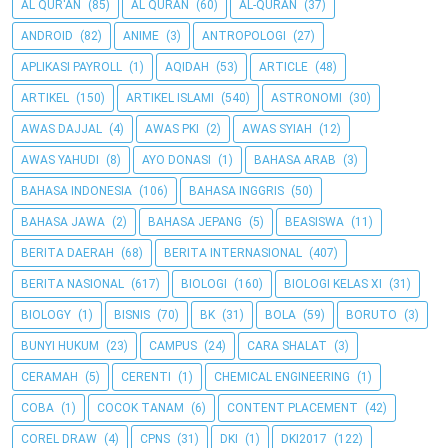
AL QUR'AN
(85)
AL QURAN
(60)
AL-QURAN
(37)
ANDROID
(82)
ANIME
(3)
ANTROPOLOGI
(27)
APLIKASI PAYROLL
(1)
AQIDAH
(53)
ARTICLE
(48)
ARTIKEL
(150)
ARTIKEL ISLAMI
(540)
ASTRONOMI
(30)
AWAS DAJJAL
(4)
AWAS PKI
(2)
AWAS SYIAH
(12)
AWAS YAHUDI
(8)
AYO DONASI
(1)
BAHASA ARAB
(3)
BAHASA INDONESIA
(106)
BAHASA INGGRIS
(50)
BAHASA JAWA
(2)
BAHASA JEPANG
(5)
BEASISWA
(11)
BERITA DAERAH
(68)
BERITA INTERNASIONAL
(407)
BERITA NASIONAL
(617)
BIOLOGI
(160)
BIOLOGI KELAS XI
(31)
BIOLOGY
(1)
BISNIS
(70)
BK
(31)
BOLA
(59)
BORUTO
(3)
BUNYI HUKUM
(23)
CAMPUS
(24)
CARA SHALAT
(3)
CERAMAH
(5)
CERENTI
(1)
CHEMICAL ENGINEERING
(1)
COBA
(1)
COCOK TANAM
(6)
CONTENT PLACEMENT
(42)
COREL DRAW
(4)
CPNS
(31)
DKI
(1)
DKI2017
(122)