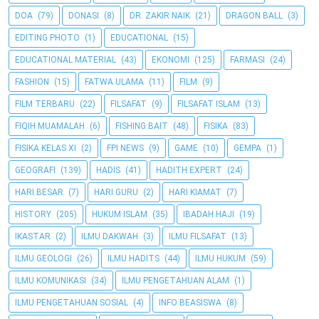
DOA
(79)
DONASI
(8)
DR. ZAKIR NAIK
(21)
DRAGON BALL
(3)
EDITING PHOTO
(1)
EDUCATIONAL
(15)
EDUCATIONAL MATERIAL
(43)
EKONOMI
(125)
FARMASI
(24)
FASHION
(15)
FATWA ULAMA
(11)
FILM
(9)
FILM TERBARU
(22)
FILSAFAT
(9)
FILSAFAT ISLAM
(13)
FIQIH MUAMALAH
(6)
FISHING BAIT
(48)
FISIKA
(83)
FISIKA KELAS XI
(2)
FPI NEWS
(9)
GAME
(10)
GEMPA
(1)
GEOGRAFI
(139)
HADIS
(41)
HADITH EXPERT
(24)
HARI BESAR
(7)
HARI GURU
(2)
HARI KIAMAT
(7)
HISTORY
(205)
HUKUM ISLAM
(35)
IBADAH HAJI
(19)
IKASTAR
(2)
ILMU DAKWAH
(3)
ILMU FILSAFAT
(13)
ILMU GEOLOGI
(26)
ILMU HADITS
(44)
ILMU HUKUM
(59)
ILMU KOMUNIKASI
(34)
ILMU PENGETAHUAN ALAM
(1)
ILMU PENGETAHUAN SOSIAL
(4)
INFO BEASISWA
(8)