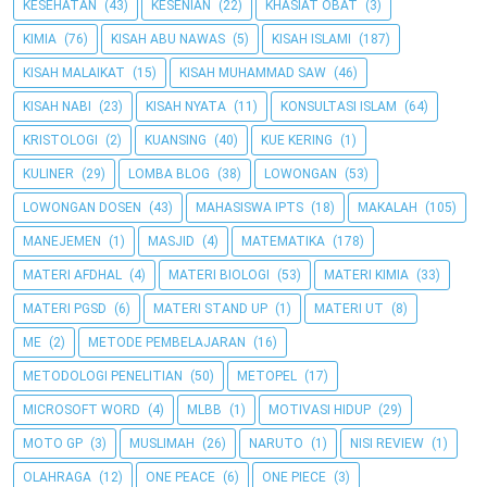
KESEHATAN
(43)
KESENIAN
(22)
KHASIAT OBAT
(3)
KIMIA
(76)
KISAH ABU NAWAS
(5)
KISAH ISLAMI
(187)
KISAH MALAIKAT
(15)
KISAH MUHAMMAD SAW
(46)
KISAH NABI
(23)
KISAH NYATA
(11)
KONSULTASI ISLAM
(64)
KRISTOLOGI
(2)
KUANSING
(40)
KUE KERING
(1)
KULINER
(29)
LOMBA BLOG
(38)
LOWONGAN
(53)
LOWONGAN DOSEN
(43)
MAHASISWA IPTS
(18)
MAKALAH
(105)
MANEJEMEN
(1)
MASJID
(4)
MATEMATIKA
(178)
MATERI AFDHAL
(4)
MATERI BIOLOGI
(53)
MATERI KIMIA
(33)
MATERI PGSD
(6)
MATERI STAND UP
(1)
MATERI UT
(8)
ME
(2)
METODE PEMBELAJARAN
(16)
METODOLOGI PENELITIAN
(50)
METOPEL
(17)
MICROSOFT WORD
(4)
MLBB
(1)
MOTIVASI HIDUP
(29)
MOTO GP
(3)
MUSLIMAH
(26)
NARUTO
(1)
NISI REVIEW
(1)
OLAHRAGA
(12)
ONE PEACE
(6)
ONE PIECE
(3)