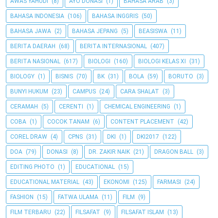
AWAS YAHUDI
(8)
AYO DONASI
(1)
BAHASA ARAB
(3)
BAHASA INDONESIA
(106)
BAHASA INGGRIS
(50)
BAHASA JAWA
(2)
BAHASA JEPANG
(5)
BEASISWA
(11)
BERITA DAERAH
(68)
BERITA INTERNASIONAL
(407)
BERITA NASIONAL
(617)
BIOLOGI
(160)
BIOLOGI KELAS XI
(31)
BIOLOGY
(1)
BISNIS
(70)
BK
(31)
BOLA
(59)
BORUTO
(3)
BUNYI HUKUM
(23)
CAMPUS
(24)
CARA SHALAT
(3)
CERAMAH
(5)
CERENTI
(1)
CHEMICAL ENGINEERING
(1)
COBA
(1)
COCOK TANAM
(6)
CONTENT PLACEMENT
(42)
COREL DRAW
(4)
CPNS
(31)
DKI
(1)
DKI2017
(122)
DOA
(79)
DONASI
(8)
DR. ZAKIR NAIK
(21)
DRAGON BALL
(3)
EDITING PHOTO
(1)
EDUCATIONAL
(15)
EDUCATIONAL MATERIAL
(43)
EKONOMI
(125)
FARMASI
(24)
FASHION
(15)
FATWA ULAMA
(11)
FILM
(9)
FILM TERBARU
(22)
FILSAFAT
(9)
FILSAFAT ISLAM
(13)