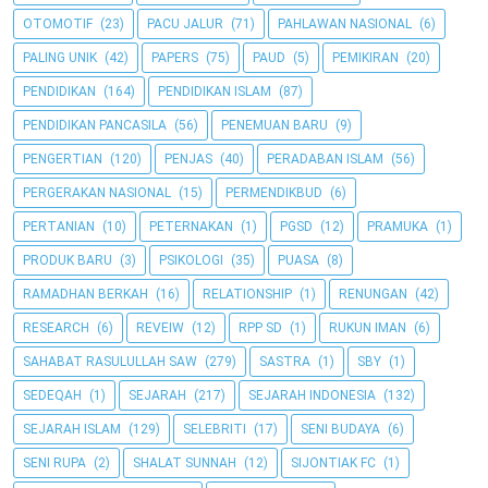
OTOMOTIF
(23)
PACU JALUR
(71)
PAHLAWAN NASIONAL
(6)
PALING UNIK
(42)
PAPERS
(75)
PAUD
(5)
PEMIKIRAN
(20)
PENDIDIKAN
(164)
PENDIDIKAN ISLAM
(87)
PENDIDIKAN PANCASILA
(56)
PENEMUAN BARU
(9)
PENGERTIAN
(120)
PENJAS
(40)
PERADABAN ISLAM
(56)
PERGERAKAN NASIONAL
(15)
PERMENDIKBUD
(6)
PERTANIAN
(10)
PETERNAKAN
(1)
PGSD
(12)
PRAMUKA
(1)
PRODUK BARU
(3)
PSIKOLOGI
(35)
PUASA
(8)
RAMADHAN BERKAH
(16)
RELATIONSHIP
(1)
RENUNGAN
(42)
RESEARCH
(6)
REVEIW
(12)
RPP SD
(1)
RUKUN IMAN
(6)
SAHABAT RASULULLAH SAW
(279)
SASTRA
(1)
SBY
(1)
SEDEQAH
(1)
SEJARAH
(217)
SEJARAH INDONESIA
(132)
SEJARAH ISLAM
(129)
SELEBRITI
(17)
SENI BUDAYA
(6)
SENI RUPA
(2)
SHALAT SUNNAH
(12)
SIJONTIAK FC
(1)