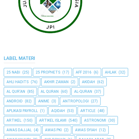
LABEL MATERI
25 NABI
(25)
25 PROPHETS
(17)
AFF 2016
(6)
AHLAK
(32)
AHLI HADITS
(76)
AKHIR ZAMAN
(2)
AKIDAH
(62)
AL QUR'AN
(85)
AL QURAN
(60)
AL-QURAN
(37)
ANDROID
(82)
ANIME
(3)
ANTROPOLOGI
(27)
APLIKASI PAYROLL
(1)
AQIDAH
(53)
ARTICLE
(48)
ARTIKEL
(150)
ARTIKEL ISLAMI
(540)
ASTRONOMI
(30)
AWAS DAJJAL
(4)
AWAS PKI
(2)
AWAS SYIAH
(12)