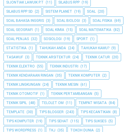
SIJONTIAK LAWUIK P.T
(11)
SILABUS RPP
(19)
SILABUS RPP SD
(2)
SISTEM PLANET
(19)
SOAL
(20)
SOAL BAHASA INGGRIS
(3)
SOAL BIOLOGI
(3)
SOAL FISIKA
(69)
SOAL GEOGRAFI
(1)
SOAL KIMIA
(15)
SOAL MATEMATIKA
(82)
SOAL PENJAS
(32)
SOSIOLOGI
(19)
SPORT
(1)
STATISTIKA
(1)
TAHUKAH ANDA
(24)
TAHUKAH KAMU?
(9)
TASAWUF
(3)
TEKNIK ARSITEKTUR
(24)
TEKNIK CATUR
(20)
TEKNIK ELEKTRO
(55)
TEKNIK INDUSTRI
(17)
TEKNIK KENDARAAN RINGAN
(35)
TEKNIK KOMPUTER
(2)
TEKNIK LINGKUNGAN
(24)
TEKNIK MESIN
(61)
TEKNIK OTOMOTIF
(1)
TEKNIK PERTAMBANGAN
(5)
TEKNIK SIPIL
(48)
TELOLET OM
(11)
TEMPAT WISATA
(84)
TEMPLATE
(30)
TIPS BLOGGER
(243)
TIPS KECANTIKAN
(8)
TIPS KOMPUTER
(19)
TIPS SEHAT
(115)
TIPS SUKSES
(5)
TIPS WORDPRESS
(1)
TKJ
(35)
TOKOH DUNIA
(2)