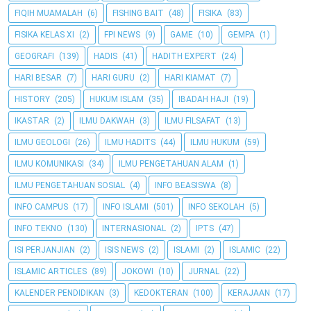
FIQIH MUAMALAH
(6)
FISHING BAIT
(48)
FISIKA
(83)
FISIKA KELAS XI
(2)
FPI NEWS
(9)
GAME
(10)
GEMPA
(1)
GEOGRAFI
(139)
HADIS
(41)
HADITH EXPERT
(24)
HARI BESAR
(7)
HARI GURU
(2)
HARI KIAMAT
(7)
HISTORY
(205)
HUKUM ISLAM
(35)
IBADAH HAJI
(19)
IKASTAR
(2)
ILMU DAKWAH
(3)
ILMU FILSAFAT
(13)
ILMU GEOLOGI
(26)
ILMU HADITS
(44)
ILMU HUKUM
(59)
ILMU KOMUNIKASI
(34)
ILMU PENGETAHUAN ALAM
(1)
ILMU PENGETAHUAN SOSIAL
(4)
INFO BEASISWA
(8)
INFO CAMPUS
(17)
INFO ISLAMI
(501)
INFO SEKOLAH
(5)
INFO TEKNO
(130)
INTERNASIONAL
(2)
IPTS
(47)
ISI PERJANJIAN
(2)
ISIS NEWS
(2)
ISLAMI
(2)
ISLAMIC
(22)
ISLAMIC ARTICLES
(89)
JOKOWI
(10)
JURNAL
(22)
KALENDER PENDIDIKAN
(3)
KEDOKTERAN
(100)
KERAJAAN
(17)