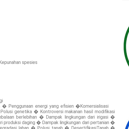
Kepunahan spesies
gi
an � Penggunaan energi yang efisien �Komersialisasi
Polusi genetika � Kontroversi makanan hasil modifikasi
balaan berlebihan � Dampak lingkungan dari irigasi �
 produksi daging � Dampak lingkungan dari pertanian �
gradasi lahan � Polusi tanah � DesertifikasiTanah �