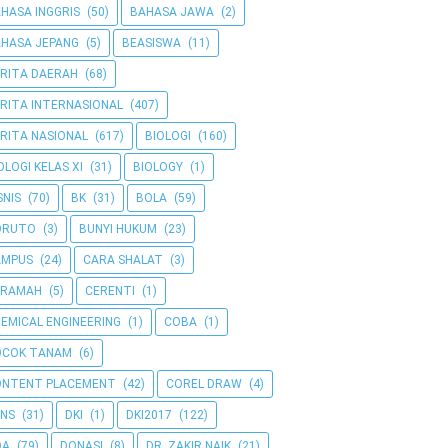
HASA INGGRIS
(50)
BAHASA JAWA
(2)
HASA JEPANG
(5)
BEASISWA
(11)
RITA DAERAH
(68)
RITA INTERNASIONAL
(407)
RITA NASIONAL
(617)
BIOLOGI
(160)
OLOGI KELAS XI
(31)
BIOLOGY
(1)
SNIS
(70)
BK
(31)
BOLA
(59)
ORUTO
(3)
BUNYI HUKUM
(23)
AMPUS
(24)
CARA SHALAT
(3)
ERAMAH
(5)
CERENTI
(1)
EMICAL ENGINEERING
(1)
COBA
(1)
OCOK TANAM
(6)
ONTENT PLACEMENT
(42)
COREL DRAW
(4)
NS
(31)
DKI
(1)
DKI2017
(122)
OA
(79)
DONASI
(8)
DR. ZAKIR NAIK
(21)