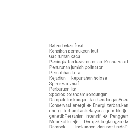
Bahan bakar fosil
Kenaikan permukaan laut
Gas rumah kaca
Peningkatan keasaman lautKonservasi 
Penurunan jumlah polinator
Pemutihan koral
Kejadian kepunahan holose
Spesies invasif
Perburuan liar
Spesies terancamBendungan
Dampak lingkungan dari bendunganEner
Konservasi energi � Energi terbaruk
energi terbarukanRekayasa genetik � 
genetikPertanian intensif � Penggem
Monokultur � Dampak lingkungan dari
Dampak lingkungan dari pestisidaDe