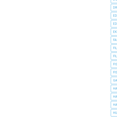
DR
ED
ED
E
FA
FI
FI
FI
FI
G
HA
HA
HA
HU