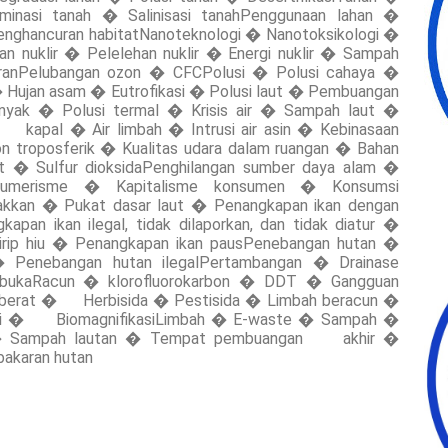
inasi tanah � Salinisasi tanahPenggunaan lahan �
Penghancuran habitatNanoteknologi � Nanotoksikologi �
an nuklir � Pelelehan nuklir � Energi nuklir � Sampah
buranPelubangan ozon � CFCPolusi � Polusi cahaya �
r � Hujan asam � Eutrofikasi � Polusi laut � Pembuangan
k � Polusi termal � Krisis air � Sampah laut �
 kapal � Air limbah � Intrusi air asin � Kebinasaan
n troposferik � Kualitas udara dalam ruangan � Bahan
t � Sulfur dioksidaPenghilangan sumber daya alam �
nsumerisme � Kapitalisme konsumen � Konsumsi
akkan � Pukat dasar laut � Penangkapan ikan dengan
n ikan ilegal, tidak dilaporkan, dan tidak diatur �
ip hiu � Penangkapan ikan pausPenebangan hutan �
 Penebangan hutan ilegalPertambangan � Drainase
bukaRacun � klorofluorokarbon � DDT � Gangguan
m berat � Herbisida � Pestisida � Limbah beracun �
iologi � BiomagnifikasiLimbah � E-waste � Sampah �
 � Sampah lautan � Tempat pembuangan akhir �
bakaran hutan