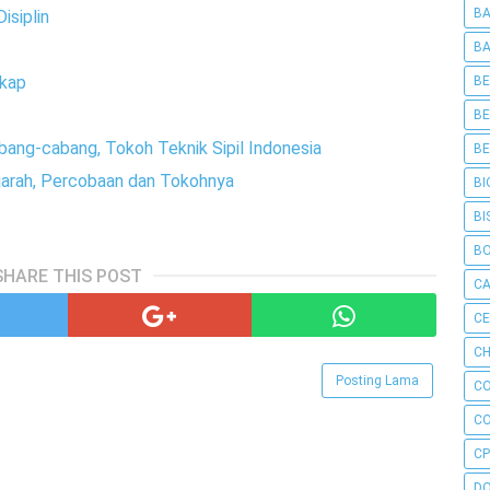
BA
isiplin
BA
gkap
BE
BE
Cabang-cabang, Tokoh Teknik Sipil Indonesia
BE
ejarah, Percobaan dan Tokohnya
BI
BI
B
SHARE THIS POST
C
C
CH
Posting Lama
C
C
CP
D