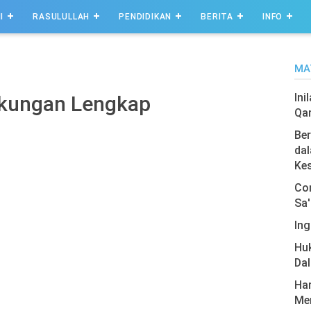
I
RASULULLAH
PENDIDIKAN
BERITA
INFO
MA
Ini
gkungan Lengkap
Qa
Ber
dal
Ke
Com
Sa'
Ing
Hu
Da
Har
Men