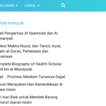
BLOGGER
JURNAL
TERI POPULER
lah Pengertian Al Syamsiah dan Al
mariyah
ikut Makna Nuzul, dan Tanzil, Inzal,
am al-Quran, Perbedaan dan
samaan
plete Biography of Hadith Scholar
id bin al-Musayyab
at .. Pristiwa Sebelum Turunnya Dajjal
kum Merayakan Hari Kemerdekaan di
lam Islam
i-hari Baik untuk Membeli Barang
urut Ajaran Islam