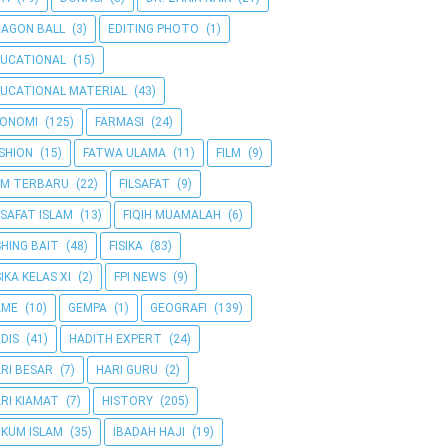
AGON BALL
(3)
EDITING PHOTO
(1)
UCATIONAL
(15)
UCATIONAL MATERIAL
(43)
KONOMI
(125)
FARMASI
(24)
SHION
(15)
FATWA ULAMA
(11)
FILM
(9)
LM TERBARU
(22)
FILSAFAT
(9)
LSAFAT ISLAM
(13)
FIQIH MUAMALAH
(6)
SHING BAIT
(48)
FISIKA
(83)
SIKA KELAS XI
(2)
FPI NEWS
(9)
AME
(10)
GEMPA
(1)
GEOGRAFI
(139)
DIS
(41)
HADITH EXPERT
(24)
RI BESAR
(7)
HARI GURU
(2)
RI KIAMAT
(7)
HISTORY
(205)
KUM ISLAM
(35)
IBADAH HAJI
(19)