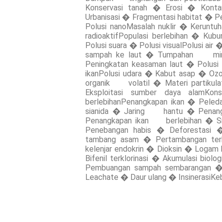
Konservasi tanah � Erosi � Kontam
Urbanisasi � Fragmentasi habitat � 
Polusi nanoMasalah nuklir � Keruntuh
radioaktifPopulasi berlebihan � Ku
Polusi suara � Polusi visualPolusi ai
sampah ke laut � Tumpahan minya
Peningkatan keasaman laut � Polusi
ikanPolusi udara � Kabut asap � Ozo
organik volatil � Materi partikula
Eksploitasi sumber daya alamKo
berlebihanPenangkapan ikan � Peled
sianida � Jaring hantu � Penangkapa
Penangkapan ikan berlebihan � Sir
Penebangan habis � Deforestasi �
tambang asam � Pertambangan ter
kelenjar endokrin � Dioksin � Loga
Bifenil terklorinasi � Akumulasi b
Pembuangan sampah sembarangan
Leachate � Daur ulang � InsinerasiKe