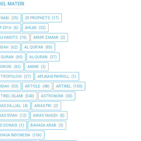
BEL MATERI
 NABI
(25)
25 PROPHETS
(17)
F 2016
(6)
AHLAK
(32)
LI HADITS
(76)
AKHIR ZAMAN
(2)
IDAH
(62)
AL QUR'AN
(85)
 QURAN
(60)
AL-QURAN
(37)
DROID
(82)
ANIME
(3)
NTROPOLOGI
(27)
APLIKASI PAYROLL
(1)
IDAH
(53)
ARTICLE
(48)
ARTIKEL
(150)
TIKEL ISLAMI
(540)
ASTRONOMI
(30)
AS DAJJAL
(4)
AWAS PKI
(2)
AS SYIAH
(12)
AWAS YAHUDI
(8)
O DONASI
(1)
BAHASA ARAB
(3)
HASA INDONESIA
(106)