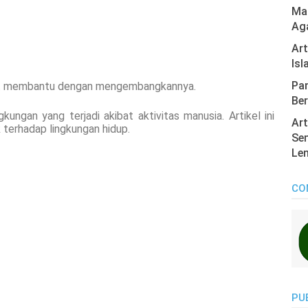
Mas
Ag
Ar
Isl
Pan
apat membantu dengan mengembangkannya.
Ber
kungan yang terjadi akibat aktivitas manusia. Artikel ini
Art
terhadap lingkungan hidup.
Sen
Len
CO
PU