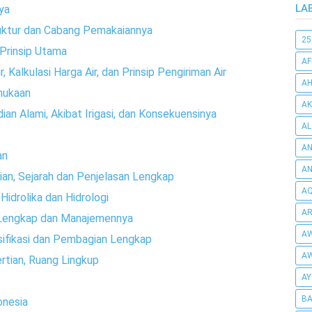
LA
ya
ruktur dan Cabang Pemakaiannya
25
 Prinsip Utama
AF
 Kalkulasi Harga Air, dan Prinsip Pengiriman Air
AH
rmukaan
AK
dian Alami, Akibat Irigasi, dan Konsekuensinya
AL
AN
an
A
tian, Sejarah dan Penjelasan Lengkap
AQ
idrolika dan Hidrologi
AR
h Lengkap dan Manajemennya
AW
lasifikasi dan Pembagian Lengkap
AW
ertian, Ruang Lingkup
AY
BA
onesia