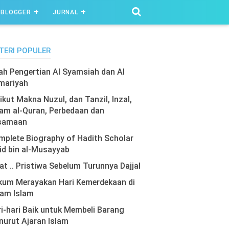
BLOGGER
JURNAL
TERI POPULER
lah Pengertian Al Syamsiah dan Al
mariyah
ikut Makna Nuzul, dan Tanzil, Inzal,
am al-Quran, Perbedaan dan
samaan
plete Biography of Hadith Scholar
id bin al-Musayyab
at .. Pristiwa Sebelum Turunnya Dajjal
kum Merayakan Hari Kemerdekaan di
lam Islam
i-hari Baik untuk Membeli Barang
urut Ajaran Islam