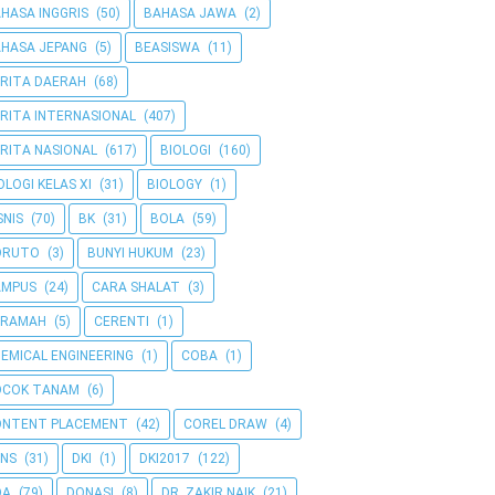
HASA INGGRIS
(50)
BAHASA JAWA
(2)
HASA JEPANG
(5)
BEASISWA
(11)
RITA DAERAH
(68)
RITA INTERNASIONAL
(407)
RITA NASIONAL
(617)
BIOLOGI
(160)
OLOGI KELAS XI
(31)
BIOLOGY
(1)
SNIS
(70)
BK
(31)
BOLA
(59)
ORUTO
(3)
BUNYI HUKUM
(23)
AMPUS
(24)
CARA SHALAT
(3)
ERAMAH
(5)
CERENTI
(1)
EMICAL ENGINEERING
(1)
COBA
(1)
OCOK TANAM
(6)
ONTENT PLACEMENT
(42)
COREL DRAW
(4)
NS
(31)
DKI
(1)
DKI2017
(122)
OA
(79)
DONASI
(8)
DR. ZAKIR NAIK
(21)