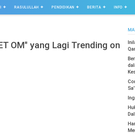
I
RASULULLAH
PENDIDIKAN
BERITA
INFO
MA
Ini
ET OM" yang Lagi Trending on
Qa
Ber
dal
Ke
Com
Sa'
Ing
Hu
Da
Har
Men