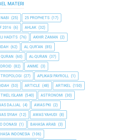
BEL MATERI
 NABI
(25)
25 PROPHETS
(17)
F 2016
(6)
AHLAK
(32)
LI HADITS
(76)
AKHIR ZAMAN
(2)
IDAH
(62)
AL QUR'AN
(85)
 QURAN
(60)
AL-QURAN
(37)
DROID
(82)
ANIME
(3)
NTROPOLOGI
(27)
APLIKASI PAYROLL
(1)
IDAH
(53)
ARTICLE
(48)
ARTIKEL
(150)
TIKEL ISLAMI
(540)
ASTRONOMI
(30)
AS DAJJAL
(4)
AWAS PKI
(2)
AS SYIAH
(12)
AWAS YAHUDI
(8)
O DONASI
(1)
BAHASA ARAB
(3)
HASA INDONESIA
(106)