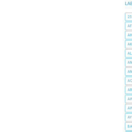
LA
25
AF
AH
AK
AL
AN
A
AQ
AR
AW
AW
AY
BA