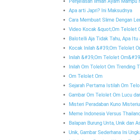
Penjelasan llmiah Ayam Mampu Mel
Apa arti Japri? Ini Maksudnya
Cara Membuat Slime Dengan Le
Video Kocak &quot;Om Telolet 
Balotelli Aja Tidak Tahu, Apa I
Kocak Inilah &#39;Om Telolet 
Inilah &#39;Om Telolet Om&#39;
Inilah Om Tolelot Om Trending T
Om Telolet Om
Sejarah Pertama Istilah Om Tel
Gambar Om Telolet Om Lucu dan
Misteri Peradaban Kuno Misteri
Meme Indonesia Versus Thailand
Balapan Burung Unta, Unik dan As
Unik, Gambar Sederhana Ini Ung