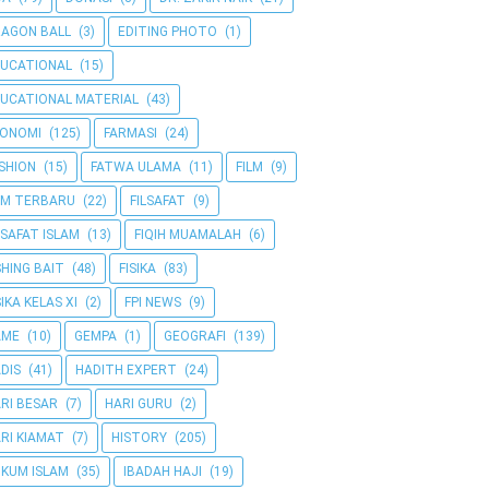
AGON BALL
(3)
EDITING PHOTO
(1)
UCATIONAL
(15)
UCATIONAL MATERIAL
(43)
KONOMI
(125)
FARMASI
(24)
SHION
(15)
FATWA ULAMA
(11)
FILM
(9)
LM TERBARU
(22)
FILSAFAT
(9)
LSAFAT ISLAM
(13)
FIQIH MUAMALAH
(6)
SHING BAIT
(48)
FISIKA
(83)
SIKA KELAS XI
(2)
FPI NEWS
(9)
AME
(10)
GEMPA
(1)
GEOGRAFI
(139)
DIS
(41)
HADITH EXPERT
(24)
RI BESAR
(7)
HARI GURU
(2)
RI KIAMAT
(7)
HISTORY
(205)
KUM ISLAM
(35)
IBADAH HAJI
(19)