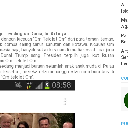
Ar
Isl
Mas
Ag
Trending on Dunia, Ini Artinya..
Pan
dengan kicauan "Om Telolet Om" dari para teman-teman,
Ber
a kok semua saling sahut sahutan dan ketawa. Kicauan Om
sia saja, banyak sekali kicauan di media sosial Luar juga
Art
Donal Trump sang Presiden terpilih juga ikut ikutan
Sen
ncis Om Telolet Om.
Len
 sedang menjadi buruan sejumlah anak anak muda di Pulau
 tersebut, mereka rela menunggu atau memburu bus di
, "Om telolet Om".
CO
PU