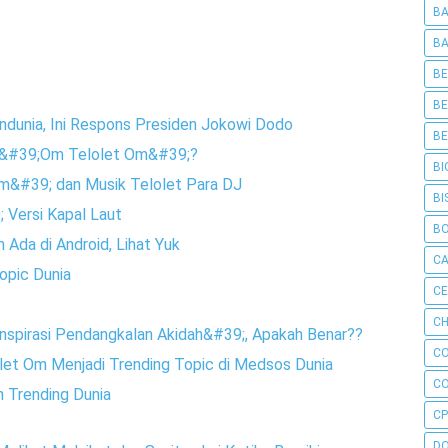
BA
BA
BE
BE
dunia, Ini Respons Presiden Jokowi Dodo
BE
tu &#39;Om Telolet Om&#39;?
BI
Om&#39; dan Musik Telolet Para DJ
BI
 Versi Kapal Laut
B
da di Android, Lihat Yuk
C
opic Dunia
C
CH
spirasi Pendangkalan Akidah&#39;, Apakah Benar??
C
olet Om Menjadi Trending Topic di Medsos Dunia
C
 Trending Dunia
CP
D