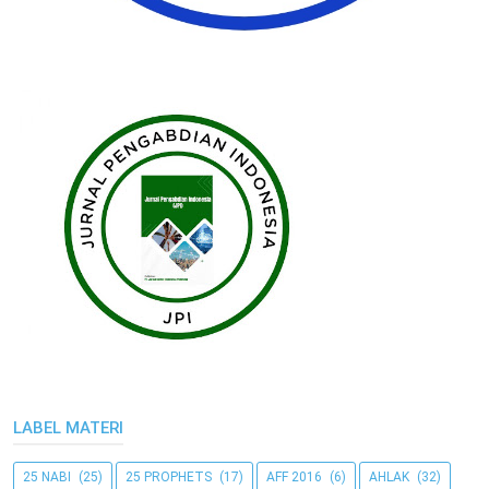
LABEL MATERI
25 NABI
(25)
25 PROPHETS
(17)
AFF 2016
(6)
AHLAK
(32)