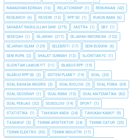
RAMADHAN BERKAH
(16)
RELATIONSHIP
(1)
RENUNGAN
(42)
RESEARCH
(6)
REVEIW
(12)
RPP SD
(1)
RUKUN IMAN
(6)
SAHABAT RASULULLAH SAW
(279)
SASTRA
(1)
SBY
(1)
SEDEQAH
(1)
SEJARAH
(217)
SEJARAH INDONESIA
(132)
SEJARAH ISLAM
(129)
SELEBRITI
(17)
SENI BUDAYA
(6)
SENI RUPA
(2)
SHALAT SUNNAH
(12)
SIJONTIAK FC
(1)
SIJONTIAK LAWUIK P.T
(11)
SILABUS RPP
(19)
SILABUS RPP SD
(2)
SISTEM PLANET
(19)
SOAL
(20)
SOAL BAHASA INGGRIS
(3)
SOAL BIOLOGI
(3)
SOAL FISIKA
(69)
SOAL GEOGRAFI
(1)
SOAL KIMIA
(15)
SOAL MATEMATIKA
(82)
SOAL PENJAS
(32)
SOSIOLOGI
(19)
SPORT
(1)
STATISTIKA
(1)
TAHUKAH ANDA
(24)
TAHUKAH KAMU?
(9)
TASAWUF
(3)
TEKNIK ARSITEKTUR
(24)
TEKNIK CATUR
(20)
TEKNIK ELEKTRO
(55)
TEKNIK INDUSTRI
(17)