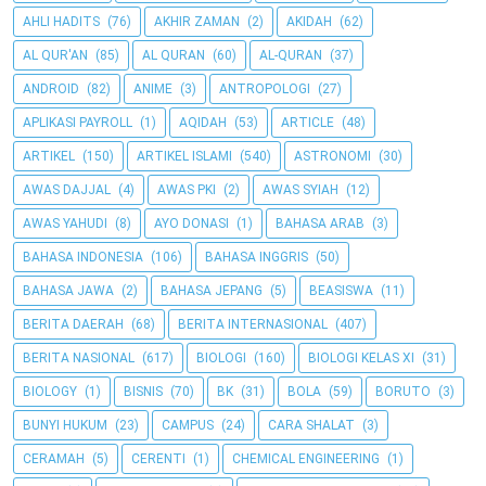
AHLI HADITS
(76)
AKHIR ZAMAN
(2)
AKIDAH
(62)
AL QUR'AN
(85)
AL QURAN
(60)
AL-QURAN
(37)
ANDROID
(82)
ANIME
(3)
ANTROPOLOGI
(27)
APLIKASI PAYROLL
(1)
AQIDAH
(53)
ARTICLE
(48)
ARTIKEL
(150)
ARTIKEL ISLAMI
(540)
ASTRONOMI
(30)
AWAS DAJJAL
(4)
AWAS PKI
(2)
AWAS SYIAH
(12)
AWAS YAHUDI
(8)
AYO DONASI
(1)
BAHASA ARAB
(3)
BAHASA INDONESIA
(106)
BAHASA INGGRIS
(50)
BAHASA JAWA
(2)
BAHASA JEPANG
(5)
BEASISWA
(11)
BERITA DAERAH
(68)
BERITA INTERNASIONAL
(407)
BERITA NASIONAL
(617)
BIOLOGI
(160)
BIOLOGI KELAS XI
(31)
BIOLOGY
(1)
BISNIS
(70)
BK
(31)
BOLA
(59)
BORUTO
(3)
BUNYI HUKUM
(23)
CAMPUS
(24)
CARA SHALAT
(3)
CERAMAH
(5)
CERENTI
(1)
CHEMICAL ENGINEERING
(1)