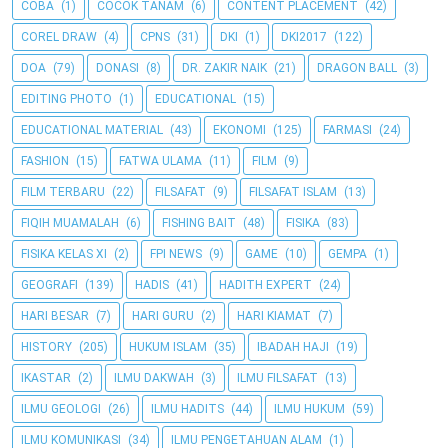
COBA
(1)
COCOK TANAM
(6)
CONTENT PLACEMENT
(42)
COREL DRAW
(4)
CPNS
(31)
DKI
(1)
DKI2017
(122)
DOA
(79)
DONASI
(8)
DR. ZAKIR NAIK
(21)
DRAGON BALL
(3)
EDITING PHOTO
(1)
EDUCATIONAL
(15)
EDUCATIONAL MATERIAL
(43)
EKONOMI
(125)
FARMASI
(24)
FASHION
(15)
FATWA ULAMA
(11)
FILM
(9)
FILM TERBARU
(22)
FILSAFAT
(9)
FILSAFAT ISLAM
(13)
FIQIH MUAMALAH
(6)
FISHING BAIT
(48)
FISIKA
(83)
FISIKA KELAS XI
(2)
FPI NEWS
(9)
GAME
(10)
GEMPA
(1)
GEOGRAFI
(139)
HADIS
(41)
HADITH EXPERT
(24)
HARI BESAR
(7)
HARI GURU
(2)
HARI KIAMAT
(7)
HISTORY
(205)
HUKUM ISLAM
(35)
IBADAH HAJI
(19)
IKASTAR
(2)
ILMU DAKWAH
(3)
ILMU FILSAFAT
(13)
ILMU GEOLOGI
(26)
ILMU HADITS
(44)
ILMU HUKUM
(59)
ILMU KOMUNIKASI
(34)
ILMU PENGETAHUAN ALAM
(1)