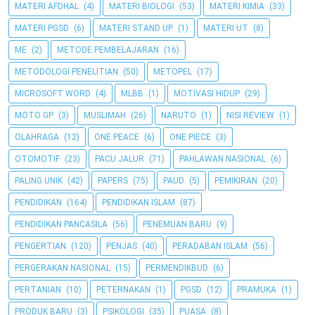
MATERI AFDHAL
(4)
MATERI BIOLOGI
(53)
MATERI KIMIA
(33)
MATERI PGSD
(6)
MATERI STAND UP
(1)
MATERI UT
(8)
ME
(2)
METODE PEMBELAJARAN
(16)
METODOLOGI PENELITIAN
(50)
METOPEL
(17)
MICROSOFT WORD
(4)
MLBB
(1)
MOTIVASI HIDUP
(29)
MOTO GP
(3)
MUSLIMAH
(26)
NARUTO
(1)
NISI REVIEW
(1)
OLAHRAGA
(12)
ONE PEACE
(6)
ONE PIECE
(3)
OTOMOTIF
(23)
PACU JALUR
(71)
PAHLAWAN NASIONAL
(6)
PALING UNIK
(42)
PAPERS
(75)
PAUD
(5)
PEMIKIRAN
(20)
PENDIDIKAN
(164)
PENDIDIKAN ISLAM
(87)
PENDIDIKAN PANCASILA
(56)
PENEMUAN BARU
(9)
PENGERTIAN
(120)
PENJAS
(40)
PERADABAN ISLAM
(56)
PERGERAKAN NASIONAL
(15)
PERMENDIKBUD
(6)
PERTANIAN
(10)
PETERNAKAN
(1)
PGSD
(12)
PRAMUKA
(1)
PRODUK BARU
(3)
PSIKOLOGI
(35)
PUASA
(8)