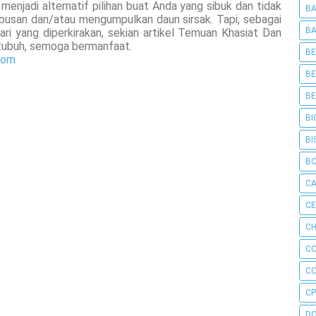
 menjadi alternatif pilihan buat Anda yang sibuk dan tidak
BA
ebusan dan/atau mengumpulkan daun sirsak. Tapi, sebagai
BA
ri yang diperkirakan, sekian artikel Temuan Khasiat Dan
tubuh, semoga bermanfaat.
BE
com
BE
BE
BI
BI
B
C
C
CH
C
C
CP
D