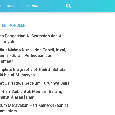
BLOGGER
JURNAL
TERI POPULER
lah Pengertian Al Syamsiah dan Al
mariyah
ikut Makna Nuzul, dan Tanzil, Inzal,
am al-Quran, Perbedaan dan
samaan
plete Biography of Hadith Scholar
id bin al-Musayyab
at .. Pristiwa Sebelum Turunnya Dajjal
i-hari Baik untuk Membeli Barang
urut Ajaran Islam
kum Merayakan Hari Kemerdekaan di
lam Islam