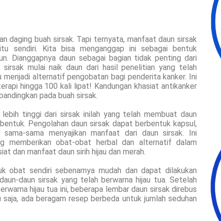
n daging buah sirsak. Tapi ternyata, manfaat daun sirsak
itu sendiri. Kita bisa menganggap ini sebagai bentuk
un. Dianggapnya daun sebagai bagian tidak penting dari
irsak mulai naik daun dari hasil penelitian yang telah
 menjadi alternatif pengobatan bagi penderita kanker. Ini
terapi hingga 100 kali lipat! Kandungan khasiat antikanker
dibandingkan pada buah sirsak.
lebih tinggi dari sirsak inilah yang telah membuat daun
bentuk. Pengolahan daun sirsak dapat berbentuk kapsul,
a sama-sama menyajikan manfaat dari daun sirsak. Ini
ng memberikan obat-obat herbal dan alternatif dalam
iat dan manfaat daun sirih hijau dan merah.
k obat sendiri sebenarnya mudah dan dapat dilakukan
aun-daun sirsak yang telah berwarna hijau tua. Setelah
warna hijau tua ini, beberapa lembar daun sirsak direbus
u saja, ada beragam resep berbeda untuk jumlah seduhan