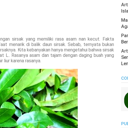
Ar
Isl
Mas
Ag
Pan
ngan sirsak yang memiliki rasa asam nan kecut. Fakta
Ber
at menarik di balik daun sirsak. Sebab, ternyata bukan
irsaknya. Kita kebanyakan hanya mengetahui bahwa sirsak
Art
icat L.. Rasanya asam dan tajam dengan daging buah yang
Sen
liur karena rasanya.
Len
CO
PU