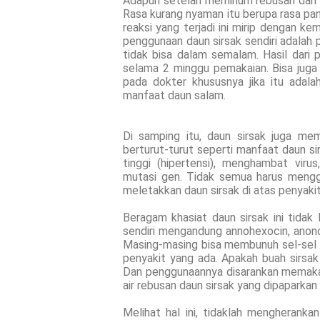
Adapun setelah meminum rebusan dari da
Rasa kurang nyaman itu berupa rasa pan
reaksi yang terjadi ini mirip dengan 
penggunaan daun sirsak sendiri adalah p
tidak bisa dalam semalam. Hasil dari p
selama 2 minggu pemakaian. Bisa juga 
pada dokter khususnya jika itu adala
manfaat daun salam.
Di samping itu, daun sirsak juga me
berturut-turut seperti manfaat daun s
tinggi (hipertensi), menghambat vir
mutasi gen. Tidak semua harus menggu
meletakkan daun sirsak di atas penyakit 
Beragam khasiat daun sirsak ini tidak 
sendiri mengandung annohexocin, anonol
Masing-masing bisa membunuh sel-sel 
penyakit yang ada. Apakah buah sirsa
Dan penggunaannya disarankan memakan 
air rebusan daun sirsak yang dipaparka
Melihat hal ini, tidaklah mengherank