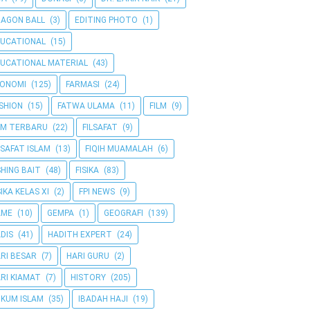
AGON BALL
(3)
EDITING PHOTO
(1)
UCATIONAL
(15)
UCATIONAL MATERIAL
(43)
KONOMI
(125)
FARMASI
(24)
SHION
(15)
FATWA ULAMA
(11)
FILM
(9)
LM TERBARU
(22)
FILSAFAT
(9)
LSAFAT ISLAM
(13)
FIQIH MUAMALAH
(6)
SHING BAIT
(48)
FISIKA
(83)
SIKA KELAS XI
(2)
FPI NEWS
(9)
AME
(10)
GEMPA
(1)
GEOGRAFI
(139)
DIS
(41)
HADITH EXPERT
(24)
RI BESAR
(7)
HARI GURU
(2)
RI KIAMAT
(7)
HISTORY
(205)
KUM ISLAM
(35)
IBADAH HAJI
(19)