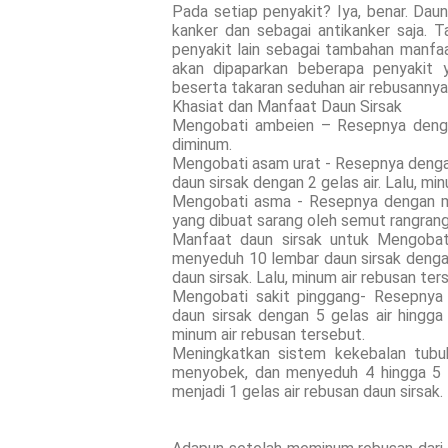
Pada setiap penyakit? Iya, benar. Daun
kanker dan sebagai antikanker saja. 
penyakit lain sebagai tambahan manfaa
akan dipaparkan beberapa penyakit
beserta takaran seduhan air rebusannya
Khasiat dan Manfaat Daun Sirsak
Mengobati ambeien – Resepnya denga
diminum.
Mengobati asam urat - Resepnya deng
daun sirsak dengan 2 gelas air. Lalu, mi
Mengobati asma - Resepnya dengan m
yang dibuat sarang oleh semut rangrang.
Manfaat daun sirsak untuk Mengoba
menyeduh 10 lembar daun sirsak dengan 
daun sirsak. Lalu, minum air rebusan te
Mengobati sakit pinggang- Resepny
daun sirsak dengan 5 gelas air hingga 
minum air rebusan tersebut.
Meningkatkan sistem kekebalan tubu
menyobek, dan menyeduh 4 hingga 5 l
menjadi 1 gelas air rebusan daun sirsak.