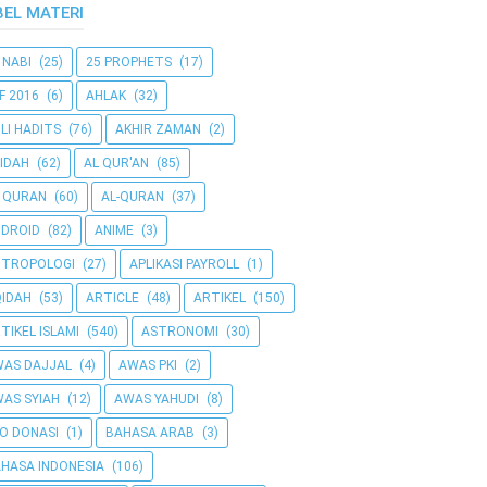
BEL MATERI
 NABI
(25)
25 PROPHETS
(17)
F 2016
(6)
AHLAK
(32)
LI HADITS
(76)
AKHIR ZAMAN
(2)
IDAH
(62)
AL QUR'AN
(85)
 QURAN
(60)
AL-QURAN
(37)
DROID
(82)
ANIME
(3)
NTROPOLOGI
(27)
APLIKASI PAYROLL
(1)
IDAH
(53)
ARTICLE
(48)
ARTIKEL
(150)
TIKEL ISLAMI
(540)
ASTRONOMI
(30)
AS DAJJAL
(4)
AWAS PKI
(2)
AS SYIAH
(12)
AWAS YAHUDI
(8)
O DONASI
(1)
BAHASA ARAB
(3)
HASA INDONESIA
(106)