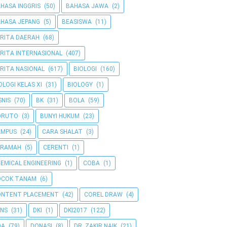
HASA INGGRIS
(50)
BAHASA JAWA
(2)
HASA JEPANG
(5)
BEASISWA
(11)
RITA DAERAH
(68)
RITA INTERNASIONAL
(407)
RITA NASIONAL
(617)
BIOLOGI
(160)
OLOGI KELAS XI
(31)
BIOLOGY
(1)
SNIS
(70)
BK
(31)
BOLA
(59)
ORUTO
(3)
BUNYI HUKUM
(23)
AMPUS
(24)
CARA SHALAT
(3)
ERAMAH
(5)
CERENTI
(1)
EMICAL ENGINEERING
(1)
COBA
(1)
OCOK TANAM
(6)
ONTENT PLACEMENT
(42)
COREL DRAW
(4)
NS
(31)
DKI
(1)
DKI2017
(122)
OA
(79)
DONASI
(8)
DR. ZAKIR NAIK
(21)