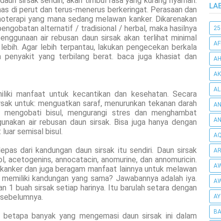
un sirsak sendiri, akan timbul rasa yang kurang nyaman.
LA
as di perut dan terus-menerus berkeringat. Perasaan dan
kemoterapi yang mana sedang melawan kanker. Dikarenakan
engobatan alternatif / tradisional / herbal, maka hasilnya
25
enggunaan air rebusan daun sirsak akan terlihat minimal
AF
lebih. Agar lebih terpantau, lakukan pengecekan berkala
h penyakit yang terbilang berat. baca juga khasiat dan
AH
AK
AL
miliki manfaat untuk kecantikan dan kesehatan. Secara
irsak untuk: menguatkan saraf, menurunkan tekanan darah
AN
us, mengobati bisul, mengurangi stres dan menghambat
A
nakan air rebusan daun sirsak. Bisa juga hanya dengan
luar semisal bisul.
AQ
lepas dari kandungan daun sirsak itu sendiri. Daun sirsak
AR
, acetogenins, annocatacin, anomurine, dan annomuricin.
AW
kanker dan juga beragam manfaat lainnya untuk melawan
k memiliki kandungan yang sama? Jawabannya adalah iya.
AW
1 buah sirsak setiap harinya. Itu barulah setara dengan
n sebelumnya.
AY
BA
an betapa banyak yang mengemasi daun sirsak ini dalam