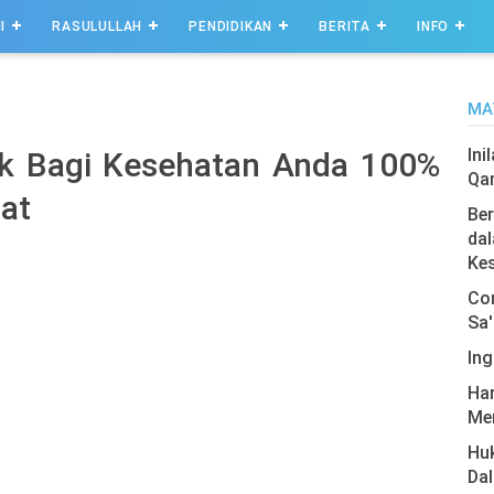
I
RASULULLAH
PENDIDIKAN
BERITA
INFO
MA
Ini
ak Bagi Kesehatan Anda 100%
Qa
at
Ber
dal
Ke
Com
Sa'
Ing
Har
Men
Hu
Da