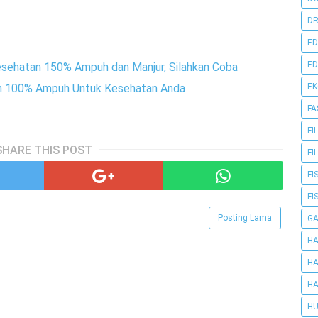
DR
ED
ED
esehatan 150% Ampuh dan Manjur, Silahkan Coba
E
rah 100% Ampuh Untuk Kesehatan Anda
FA
FI
SHARE THIS POST
FI
FI
FI
Posting Lama
G
HA
HA
HA
HU