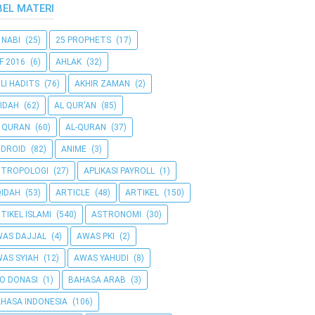
BEL MATERI
 NABI
(25)
25 PROPHETS
(17)
F 2016
(6)
AHLAK
(32)
LI HADITS
(76)
AKHIR ZAMAN
(2)
IDAH
(62)
AL QUR'AN
(85)
 QURAN
(60)
AL-QURAN
(37)
DROID
(82)
ANIME
(3)
NTROPOLOGI
(27)
APLIKASI PAYROLL
(1)
IDAH
(53)
ARTICLE
(48)
ARTIKEL
(150)
TIKEL ISLAMI
(540)
ASTRONOMI
(30)
AS DAJJAL
(4)
AWAS PKI
(2)
AS SYIAH
(12)
AWAS YAHUDI
(8)
O DONASI
(1)
BAHASA ARAB
(3)
HASA INDONESIA
(106)