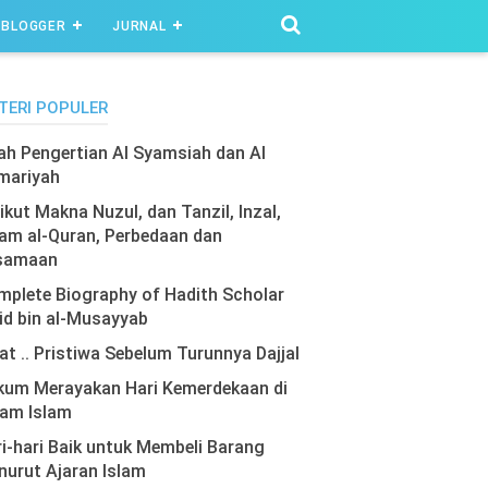
BLOGGER
JURNAL
TERI POPULER
lah Pengertian Al Syamsiah dan Al
mariyah
ikut Makna Nuzul, dan Tanzil, Inzal,
am al-Quran, Perbedaan dan
samaan
plete Biography of Hadith Scholar
id bin al-Musayyab
at .. Pristiwa Sebelum Turunnya Dajjal
kum Merayakan Hari Kemerdekaan di
lam Islam
i-hari Baik untuk Membeli Barang
urut Ajaran Islam