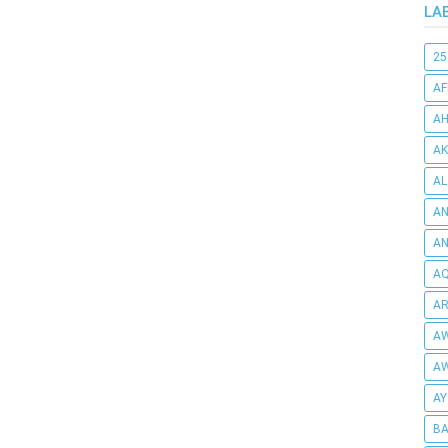
LA
25
AF
AH
AK
AL
AN
A
AQ
AR
AW
AW
AY
BA