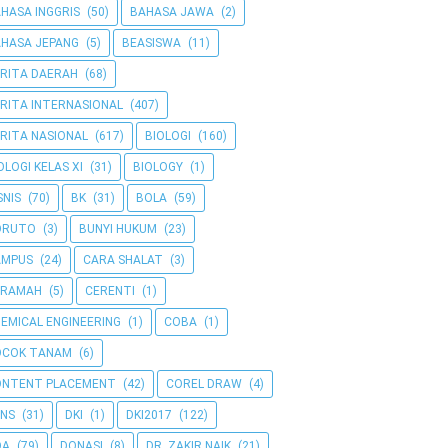
HASA INGGRIS
(50)
BAHASA JAWA
(2)
HASA JEPANG
(5)
BEASISWA
(11)
RITA DAERAH
(68)
RITA INTERNASIONAL
(407)
RITA NASIONAL
(617)
BIOLOGI
(160)
OLOGI KELAS XI
(31)
BIOLOGY
(1)
SNIS
(70)
BK
(31)
BOLA
(59)
ORUTO
(3)
BUNYI HUKUM
(23)
AMPUS
(24)
CARA SHALAT
(3)
ERAMAH
(5)
CERENTI
(1)
EMICAL ENGINEERING
(1)
COBA
(1)
OCOK TANAM
(6)
ONTENT PLACEMENT
(42)
COREL DRAW
(4)
NS
(31)
DKI
(1)
DKI2017
(122)
OA
(79)
DONASI
(8)
DR. ZAKIR NAIK
(21)