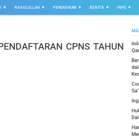
I
RASULULLAH
PENDIDIKAN
BERITA
INFO
MA
Ini
PENDAFTARAN CPNS TAHUN
Qa
Ber
dal
Ke
Com
Sa'
Ing
Hu
Da
Har
Men