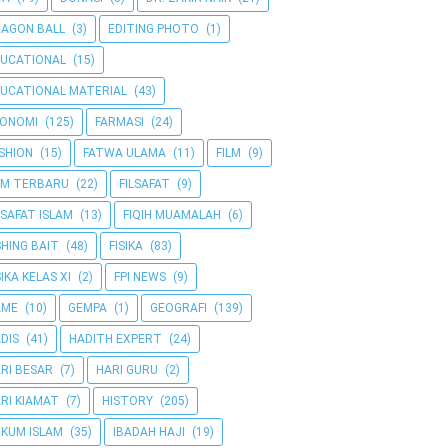
AGON BALL
(3)
EDITING PHOTO
(1)
UCATIONAL
(15)
UCATIONAL MATERIAL
(43)
KONOMI
(125)
FARMASI
(24)
SHION
(15)
FATWA ULAMA
(11)
FILM
(9)
LM TERBARU
(22)
FILSAFAT
(9)
LSAFAT ISLAM
(13)
FIQIH MUAMALAH
(6)
SHING BAIT
(48)
FISIKA
(83)
SIKA KELAS XI
(2)
FPI NEWS
(9)
AME
(10)
GEMPA
(1)
GEOGRAFI
(139)
DIS
(41)
HADITH EXPERT
(24)
RI BESAR
(7)
HARI GURU
(2)
RI KIAMAT
(7)
HISTORY
(205)
KUM ISLAM
(35)
IBADAH HAJI
(19)