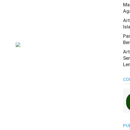
Mas
Ag
Ar
Isl
Pan
Ber
Art
Sen
Len
CO
PU