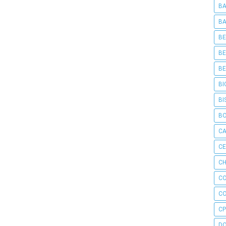
BA
BA
BE
BE
BE
BI
BI
B
C
C
CH
C
C
CP
D