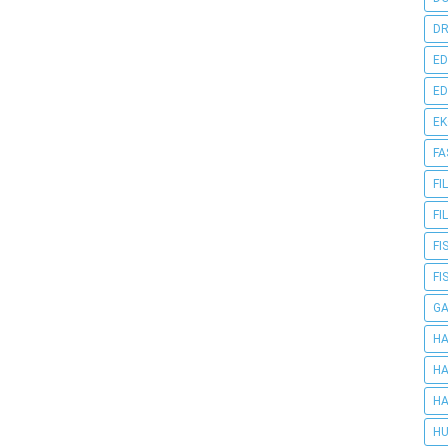
DR
ED
ED
E
FA
FI
FI
FI
FI
G
HA
HA
HA
HU