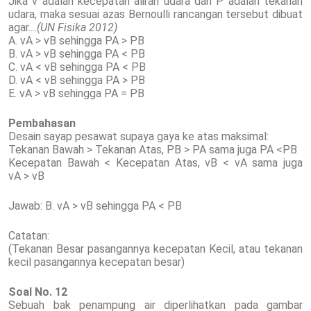
Jika v adalah kecepatan aliran udara dan P adalah tekanan
udara, maka sesuai azas Bernoulli rancangan tersebut dibuat
agar....
(UN Fisika 2012)
A. vA > vB sehingga PA > PB
B. vA > vB sehingga PA < PB
C. vA < vB sehingga PA < PB
D. vA < vB sehingga PA > PB
E. vA > vB sehingga PA = PB
Pembahasan
Desain sayap pesawat supaya gaya ke atas maksimal:
Tekanan Bawah > Tekanan Atas, PB > PA sama juga PA <PB
Kecepatan Bawah < Kecepatan Atas, vB < vA sama juga
vA > vB
Jawab: B. vA > vB sehingga PA < PB
Catatan:
(Tekanan Besar pasangannya kecepatan Kecil, atau tekanan
kecil pasangannya kecepatan besar)
Soal No. 12
Sebuah bak penampung air diperlihatkan pada gambar