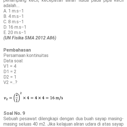
penampang kecil, kecepatan aliran fluida pada pipa kecil
adalah....
A. 1 m.s−1
B. 4 m.s−1
C. 8 m.s−1
D. 16 m.s−1
E. 20 m.s−1
(UN Fisika SMA 2012 A86)
Pembahasan
Persamaan kontinuitas
Data soal:
V1 = 4
D1 = 2
D2 = 1
V2 =...?
Soal No. 9
Sebuah pesawat dilengkapi dengan dua buah sayap masing-
masing seluas 40 m2. Jika kelajuan aliran udara di atas sayap