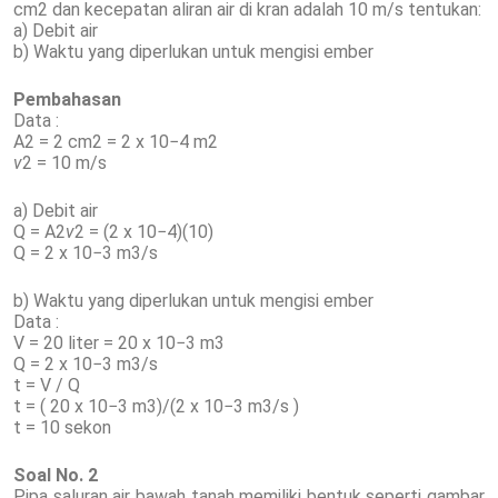
cm2 dan kecepatan aliran air di kran adalah 10 m/s tentukan:
a) Debit air
b) Waktu yang diperlukan untuk mengisi ember
Pembahasan
Data :
A2 = 2 cm2 = 2 x 10−4 m2
v
2 = 10 m/s
a) Debit air
Q = A2
v
2 = (2 x 10−4)(10)
Q = 2 x 10−3 m3/s
b) Waktu yang diperlukan untuk mengisi ember
Data :
V = 20 liter = 20 x 10−3 m3
Q = 2 x 10−3 m3/s
t = V / Q
t = ( 20 x 10−3 m3)/(2 x 10−3 m3/s )
t = 10 sekon
Soal No. 2
Pipa saluran air bawah tanah memiliki bentuk seperti gambar