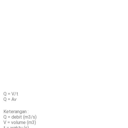
Q = V/t
Q = A
v
Keterangan :
Q = debit (m3/s)
V = volume (m3)
t = waktu (s)