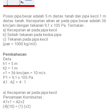
Posisi pipa besar adalah 5 m diatas tanah dan pipa kecil 1 m
diatas tanah. Kecepatan aliran air pada pipa besar adalah 36
km/jam dengan tekanan 9,1 x 105 Pa. Tentukan :
a) Kecepatan air pada pipa kecil
b) Selisih tekanan pada kedua pipa
c) Tekanan pada pipa kecil
(ρair = 1000 kg/m3)
Pembahasan
Data :
h1 = 5 m
h2 = 1 m
v
1 = 36 km/jam = 10 m/s
P1 = 9,1 x 105 Pa
A1 : A2 = 4 : 1
a) Kecepatan air pada pipa kecil
Persamaan Kontinuitas :
A1
v
1 = A2
v
2
(4)(10) = (1) (
v
2)