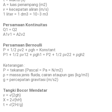
A = luas penampang (m2)
v
= kecepatan aliran (m/s)
1 liter = 1 dm3 = 10−3 m3
Persamaan Kontinuitas
Q1 = Q2
A1
v
1 = A2
v
2
Persamaan Bernoulli
P + 1/2 ρ
v
2 + ρgh = Konstant
P1 + 1/2 ρ
v
12 + ρgh1 = P2 + 1/2 ρ
v
22 + ρgh2
Keterangan :
P = tekanan (Pascal = Pa = N/m2)
ρ = massa jenis fluida; cairan ataupun gas (kg/m3)
g = percepatan gravitasi (m/s2)
Tangki Bocor Mendatar
v
= √(2gh)
X = 2√(hH)
t = √(2H/g)