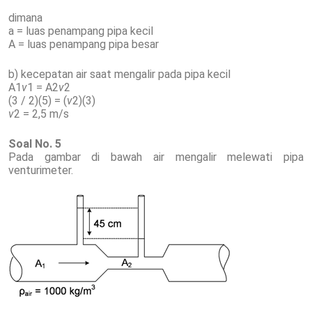
dimana
a = luas penampang pipa kecil
A = luas penampang pipa besar
b) kecepatan air saat mengalir pada pipa kecil
A1
v
1 = A2
v
2
(3 / 2)(5) = (
v
2)(3)
v
2 = 2,5 m/s
Soal No. 5
Pada gambar di bawah air mengalir melewati pipa
venturimeter.