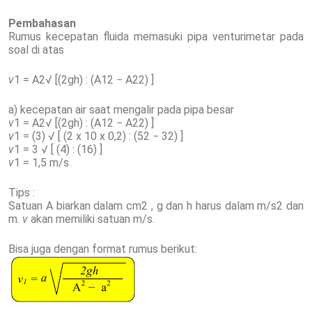
Pembahasan
Rumus kecepatan fluida memasuki pipa venturimetar pada
soal di atas
v
1 = A2√ [(2gh) : (A12 − A22) ]
a) kecepatan air saat mengalir pada pipa besar
v
1 = A2√ [(2gh) : (A12 − A22) ]
v
1 = (3) √ [ (2 x 10 x 0,2) : (52 − 32) ]
v
1 = 3 √ [ (4) : (16) ]
v
1 = 1,5 m/s
Tips :
Satuan A biarkan dalam cm2 , g dan h harus dalam m/s2 dan
m.
v
akan memiliki satuan m/s.
Bisa juga dengan format rumus berikut: