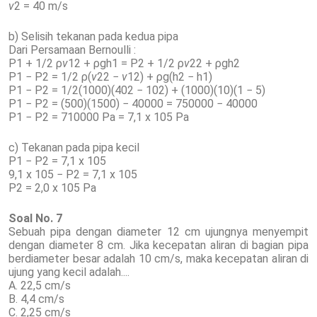
v
2 = 40 m/s
b) Selisih tekanan pada kedua pipa
Dari Persamaan Bernoulli :
P1 + 1/2 ρ
v
12 + ρgh1 = P2 + 1/2 ρ
v
22 + ρgh2
P1 − P2 = 1/2 ρ(
v
22 −
v
12) + ρg(h2 − h1)
P1 − P2 = 1/2(1000)(402 − 102) + (1000)(10)(1 − 5)
P1 − P2 = (500)(1500) − 40000 = 750000 − 40000
P1 − P2 = 710000 Pa = 7,1 x 105 Pa
c) Tekanan pada pipa kecil
P1 − P2 = 7,1 x 105
9,1 x 105 − P2 = 7,1 x 105
P2 = 2,0 x 105 Pa
Soal No. 7
Sebuah pipa dengan diameter 12 cm ujungnya menyempit
dengan diameter 8 cm. Jika kecepatan aliran di bagian pipa
berdiameter besar adalah 10 cm/s, maka kecepatan aliran di
ujung yang kecil adalah....
A. 22,5 cm/s
B. 4,4 cm/s
C. 2,25 cm/s