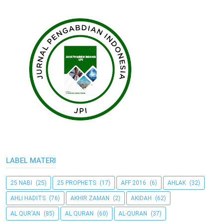
LABEL MATERI
25 NABI
(25)
25 PROPHETS
(17)
AFF 2016
(6)
AHLAK
(32)
AHLI HADITS
(76)
AKHIR ZAMAN
(2)
AKIDAH
(62)
AL QUR'AN
(85)
AL QURAN
(60)
AL-QURAN
(37)