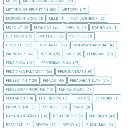
ME
(2)
METODE PEMBELAJARAN
(16)
METODOLOGI PENELITIAN
(50)
METOPEL
(17)
MICROSOFT WORD
(4)
MLBB
(1)
MOTIVASI HIDUP
(29)
MOTO GP
(3)
MUSLIMAH
(26)
NARUTO
(1)
NISI REVIEW
(1)
OLAHRAGA
(12)
ONE PEACE
(6)
ONE PIECE
(3)
OTOMOTIF
(23)
PACU JALUR
(71)
PAHLAWAN NASIONAL
(6)
PALING UNIK
(42)
PAPERS
(75)
PAUD
(5)
PEMIKIRAN
(20)
PENDIDIKAN
(164)
PENDIDIKAN ISLAM
(87)
PENDIDIKAN PANCASILA
(56)
PENEMUAN BARU
(9)
PENGERTIAN
(120)
PENJAS
(40)
PERADABAN ISLAM
(56)
PERGERAKAN NASIONAL
(15)
PERMENDIKBUD
(6)
PERTANIAN
(10)
PETERNAKAN
(1)
PGSD
(12)
PRAMUKA
(1)
PRODUK BARU
(3)
PSIKOLOGI
(35)
PUASA
(8)
RAMADHAN BERKAH
(16)
RELATIONSHIP
(1)
RENUNGAN
(42)
RESEARCH
(6)
REVEIW
(12)
RPP SD
(1)
RUKUN IMAN
(6)