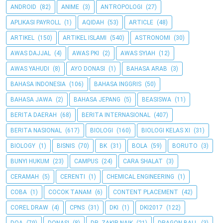
ANDROID
(82)
ANIME
(3)
ANTROPOLOGI
(27)
APLIKASI PAYROLL
(1)
AQIDAH
(53)
ARTICLE
(48)
ARTIKEL
(150)
ARTIKEL ISLAMI
(540)
ASTRONOMI
(30)
AWAS DAJJAL
(4)
AWAS PKI
(2)
AWAS SYIAH
(12)
AWAS YAHUDI
(8)
AYO DONASI
(1)
BAHASA ARAB
(3)
BAHASA INDONESIA
(106)
BAHASA INGGRIS
(50)
BAHASA JAWA
(2)
BAHASA JEPANG
(5)
BEASISWA
(11)
BERITA DAERAH
(68)
BERITA INTERNASIONAL
(407)
BERITA NASIONAL
(617)
BIOLOGI
(160)
BIOLOGI KELAS XI
(31)
BIOLOGY
(1)
BISNIS
(70)
BK
(31)
BOLA
(59)
BORUTO
(3)
BUNYI HUKUM
(23)
CAMPUS
(24)
CARA SHALAT
(3)
CERAMAH
(5)
CERENTI
(1)
CHEMICAL ENGINEERING
(1)
COBA
(1)
COCOK TANAM
(6)
CONTENT PLACEMENT
(42)
COREL DRAW
(4)
CPNS
(31)
DKI
(1)
DKI2017
(122)