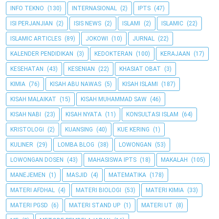
INFO TEKNO
(130)
INTERNASIONAL
(2)
IPTS
(47)
ISI PERJANJIAN
(2)
ISIS NEWS
(2)
ISLAMI
(2)
ISLAMIC
(22)
ISLAMIC ARTICLES
(89)
JOKOWI
(10)
JURNAL
(22)
KALENDER PENDIDIKAN
(3)
KEDOKTERAN
(100)
KERAJAAN
(17)
KESEHATAN
(43)
KESENIAN
(22)
KHASIAT OBAT
(3)
KIMIA
(76)
KISAH ABU NAWAS
(5)
KISAH ISLAMI
(187)
KISAH MALAIKAT
(15)
KISAH MUHAMMAD SAW
(46)
KISAH NABI
(23)
KISAH NYATA
(11)
KONSULTASI ISLAM
(64)
KRISTOLOGI
(2)
KUANSING
(40)
KUE KERING
(1)
KULINER
(29)
LOMBA BLOG
(38)
LOWONGAN
(53)
LOWONGAN DOSEN
(43)
MAHASISWA IPTS
(18)
MAKALAH
(105)
MANEJEMEN
(1)
MASJID
(4)
MATEMATIKA
(178)
MATERI AFDHAL
(4)
MATERI BIOLOGI
(53)
MATERI KIMIA
(33)
MATERI PGSD
(6)
MATERI STAND UP
(1)
MATERI UT
(8)