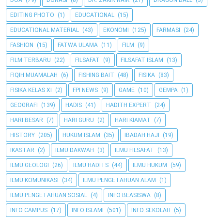
DOA
(79)
DONASI
(8)
DR. ZAKIR NAIK
(21)
DRAGON BALL
(3)
EDITING PHOTO
(1)
EDUCATIONAL
(15)
EDUCATIONAL MATERIAL
(43)
EKONOMI
(125)
FARMASI
(24)
FASHION
(15)
FATWA ULAMA
(11)
FILM
(9)
FILM TERBARU
(22)
FILSAFAT
(9)
FILSAFAT ISLAM
(13)
FIQIH MUAMALAH
(6)
FISHING BAIT
(48)
FISIKA
(83)
FISIKA KELAS XI
(2)
FPI NEWS
(9)
GAME
(10)
GEMPA
(1)
GEOGRAFI
(139)
HADIS
(41)
HADITH EXPERT
(24)
HARI BESAR
(7)
HARI GURU
(2)
HARI KIAMAT
(7)
HISTORY
(205)
HUKUM ISLAM
(35)
IBADAH HAJI
(19)
IKASTAR
(2)
ILMU DAKWAH
(3)
ILMU FILSAFAT
(13)
ILMU GEOLOGI
(26)
ILMU HADITS
(44)
ILMU HUKUM
(59)
ILMU KOMUNIKASI
(34)
ILMU PENGETAHUAN ALAM
(1)
ILMU PENGETAHUAN SOSIAL
(4)
INFO BEASISWA
(8)
INFO CAMPUS
(17)
INFO ISLAMI
(501)
INFO SEKOLAH
(5)