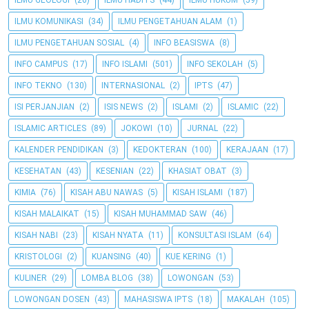
ILMU GEOLOGI
(26)
ILMU HADITS
(44)
ILMU HUKUM
(59)
ILMU KOMUNIKASI
(34)
ILMU PENGETAHUAN ALAM
(1)
ILMU PENGETAHUAN SOSIAL
(4)
INFO BEASISWA
(8)
INFO CAMPUS
(17)
INFO ISLAMI
(501)
INFO SEKOLAH
(5)
INFO TEKNO
(130)
INTERNASIONAL
(2)
IPTS
(47)
ISI PERJANJIAN
(2)
ISIS NEWS
(2)
ISLAMI
(2)
ISLAMIC
(22)
ISLAMIC ARTICLES
(89)
JOKOWI
(10)
JURNAL
(22)
KALENDER PENDIDIKAN
(3)
KEDOKTERAN
(100)
KERAJAAN
(17)
KESEHATAN
(43)
KESENIAN
(22)
KHASIAT OBAT
(3)
KIMIA
(76)
KISAH ABU NAWAS
(5)
KISAH ISLAMI
(187)
KISAH MALAIKAT
(15)
KISAH MUHAMMAD SAW
(46)
KISAH NABI
(23)
KISAH NYATA
(11)
KONSULTASI ISLAM
(64)
KRISTOLOGI
(2)
KUANSING
(40)
KUE KERING
(1)
KULINER
(29)
LOMBA BLOG
(38)
LOWONGAN
(53)
LOWONGAN DOSEN
(43)
MAHASISWA IPTS
(18)
MAKALAH
(105)