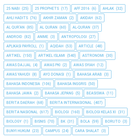
25 NABI
(25)
25 PROPHETS
(17)
AFF 2016
(6)
AHLAK
(32)
AHLI HADITS
(76)
AKHIR ZAMAN
(2)
AKIDAH
(62)
AL QUR'AN
(85)
AL QURAN
(60)
AL-QURAN
(37)
ANDROID
(82)
ANIME
(3)
ANTROPOLOGI
(27)
APLIKASI PAYROLL
(1)
AQIDAH
(53)
ARTICLE
(48)
ARTIKEL
(150)
ARTIKEL ISLAMI
(540)
ASTRONOMI
(30)
AWAS DAJJAL
(4)
AWAS PKI
(2)
AWAS SYIAH
(12)
AWAS YAHUDI
(8)
AYO DONASI
(1)
BAHASA ARAB
(3)
BAHASA INDONESIA
(106)
BAHASA INGGRIS
(50)
BAHASA JAWA
(2)
BAHASA JEPANG
(5)
BEASISWA
(11)
BERITA DAERAH
(68)
BERITA INTERNASIONAL
(407)
BERITA NASIONAL
(617)
BIOLOGI
(160)
BIOLOGI KELAS XI
(31)
BIOLOGY
(1)
BISNIS
(70)
BK
(31)
BOLA
(59)
BORUTO
(3)
BUNYI HUKUM
(23)
CAMPUS
(24)
CARA SHALAT
(3)