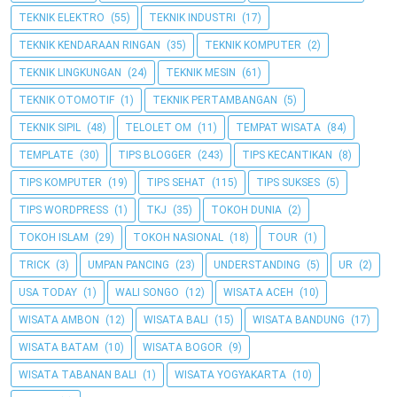
TEKNIK ELEKTRO
(55)
TEKNIK INDUSTRI
(17)
TEKNIK KENDARAAN RINGAN
(35)
TEKNIK KOMPUTER
(2)
TEKNIK LINGKUNGAN
(24)
TEKNIK MESIN
(61)
TEKNIK OTOMOTIF
(1)
TEKNIK PERTAMBANGAN
(5)
TEKNIK SIPIL
(48)
TELOLET OM
(11)
TEMPAT WISATA
(84)
TEMPLATE
(30)
TIPS BLOGGER
(243)
TIPS KECANTIKAN
(8)
TIPS KOMPUTER
(19)
TIPS SEHAT
(115)
TIPS SUKSES
(5)
TIPS WORDPRESS
(1)
TKJ
(35)
TOKOH DUNIA
(2)
TOKOH ISLAM
(29)
TOKOH NASIONAL
(18)
TOUR
(1)
TRICK
(3)
UMPAN PANCING
(23)
UNDERSTANDING
(5)
UR
(2)
USA TODAY
(1)
WALI SONGO
(12)
WISATA ACEH
(10)
WISATA AMBON
(12)
WISATA BALI
(15)
WISATA BANDUNG
(17)
WISATA BATAM
(10)
WISATA BOGOR
(9)
WISATA TABANAN BALI
(1)
WISATA YOGYAKARTA
(10)