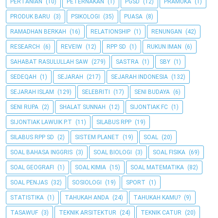
PERTANIAN
(10)
PETERNAKAN
(1)
PGSD
(12)
PRAMUKA
(1)
PRODUK BARU
(3)
PSIKOLOGI
(35)
PUASA
(8)
RAMADHAN BERKAH
(16)
RELATIONSHIP
(1)
RENUNGAN
(42)
RESEARCH
(6)
REVEIW
(12)
RPP SD
(1)
RUKUN IMAN
(6)
SAHABAT RASULULLAH SAW
(279)
SASTRA
(1)
SBY
(1)
SEDEQAH
(1)
SEJARAH
(217)
SEJARAH INDONESIA
(132)
SEJARAH ISLAM
(129)
SELEBRITI
(17)
SENI BUDAYA
(6)
SENI RUPA
(2)
SHALAT SUNNAH
(12)
SIJONTIAK FC
(1)
SIJONTIAK LAWUIK P.T
(11)
SILABUS RPP
(19)
SILABUS RPP SD
(2)
SISTEM PLANET
(19)
SOAL
(20)
SOAL BAHASA INGGRIS
(3)
SOAL BIOLOGI
(3)
SOAL FISIKA
(69)
SOAL GEOGRAFI
(1)
SOAL KIMIA
(15)
SOAL MATEMATIKA
(82)
SOAL PENJAS
(32)
SOSIOLOGI
(19)
SPORT
(1)
STATISTIKA
(1)
TAHUKAH ANDA
(24)
TAHUKAH KAMU?
(9)
TASAWUF
(3)
TEKNIK ARSITEKTUR
(24)
TEKNIK CATUR
(20)