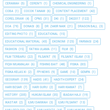
CERAMAH
(5)
CERENTI
(1)
CHEMICAL ENGINEERING
(1)
COBA
(1)
COCOK TANAM
(6)
CONTENT PLACEMENT
(42)
COREL DRAW
(4)
CPNS
(31)
DKI
(1)
DKI2017
(122)
DOA
(79)
DONASI
(8)
DR. ZAKIR NAIK
(21)
DRAGON BALL
(3)
EDITING PHOTO
(1)
EDUCATIONAL
(15)
EDUCATIONAL MATERIAL
(43)
EKONOMI
(125)
FARMASI
(24)
FASHION
(15)
FATWA ULAMA
(11)
FILM
(9)
FILM TERBARU
(22)
FILSAFAT
(9)
FILSAFAT ISLAM
(13)
FIQIH MUAMALAH
(6)
FISHING BAIT
(48)
FISIKA
(83)
FISIKA KELAS XI
(2)
FPI NEWS
(9)
GAME
(10)
GEMPA
(1)
GEOGRAFI
(139)
HADIS
(41)
HADITH EXPERT
(24)
HARI BESAR
(7)
HARI GURU
(2)
HARI KIAMAT
(7)
HISTORY
(205)
HUKUM ISLAM
(35)
IBADAH HAJI
(19)
IKASTAR
(2)
ILMU DAKWAH
(3)
ILMU FILSAFAT
(13)