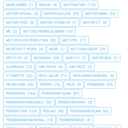
MANEJEMEN
(1)
MASJID
(4)
MATEMATIKA
(178)
MATERI AFDHAL
(4)
MATERI BIOLOGI
(53)
MATERI KIMIA
(33)
MATERI PGSD
(6)
MATERI STAND UP
(1)
MATERI UT
(8)
ME
(2)
METODE PEMBELAJARAN
(16)
METODOLOGI PENELITIAN
(50)
METOPEL
(17)
MICROSOFT WORD
(4)
MLBB
(1)
MOTIVASI HIDUP
(29)
MOTO GP
(3)
MUSLIMAH
(26)
NARUTO
(1)
NISI REVIEW
(1)
OLAHRAGA
(12)
ONE PEACE
(6)
ONE PIECE
(3)
OTOMOTIF
(23)
PACU JALUR
(71)
PAHLAWAN NASIONAL
(6)
PALING UNIK
(42)
PAPERS
(75)
PAUD
(5)
PEMIKIRAN
(20)
PENDIDIKAN
(164)
PENDIDIKAN ISLAM
(87)
PENDIDIKAN PANCASILA
(56)
PENEMUAN BARU
(9)
PENGERTIAN
(120)
PENJAS
(40)
PERADABAN ISLAM
(56)
PERGERAKAN NASIONAL
(15)
PERMENDIKBUD
(6)