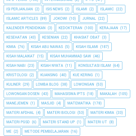
ISI PERJANJIAN
(2)
ISIS NEWS
(2)
ISLAMI
(2)
ISLAMIC
(22)
ISLAMIC ARTICLES
(89)
JOKOWI
(10)
JURNAL
(22)
KALENDER PENDIDIKAN
(3)
KEDOKTERAN
(100)
KERAJAAN
(17)
KESEHATAN
(43)
KESENIAN
(22)
KHASIAT OBAT
(3)
KIMIA
(76)
KISAH ABU NAWAS
(5)
KISAH ISLAMI
(187)
KISAH MALAIKAT
(15)
KISAH MUHAMMAD SAW
(46)
KISAH NABI
(23)
KISAH NYATA
(11)
KONSULTASI ISLAM
(64)
KRISTOLOGI
(2)
KUANSING
(40)
KUE KERING
(1)
KULINER
(29)
LOMBA BLOG
(38)
LOWONGAN
(53)
LOWONGAN DOSEN
(43)
MAHASISWA IPTS
(18)
MAKALAH
(105)
MANEJEMEN
(1)
MASJID
(4)
MATEMATIKA
(178)
MATERI AFDHAL
(4)
MATERI BIOLOGI
(53)
MATERI KIMIA
(33)
MATERI PGSD
(6)
MATERI STAND UP
(1)
MATERI UT
(8)
ME
(2)
METODE PEMBELAJARAN
(16)