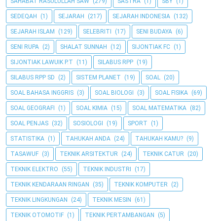
SAHABAT RASULULLAH SAW
(279)
SASTRA
(1)
SBY
(1)
SEDEQAH
(1)
SEJARAH
(217)
SEJARAH INDONESIA
(132)
SEJARAH ISLAM
(129)
SELEBRITI
(17)
SENI BUDAYA
(6)
SENI RUPA
(2)
SHALAT SUNNAH
(12)
SIJONTIAK FC
(1)
SIJONTIAK LAWUIK P.T
(11)
SILABUS RPP
(19)
SILABUS RPP SD
(2)
SISTEM PLANET
(19)
SOAL
(20)
SOAL BAHASA INGGRIS
(3)
SOAL BIOLOGI
(3)
SOAL FISIKA
(69)
SOAL GEOGRAFI
(1)
SOAL KIMIA
(15)
SOAL MATEMATIKA
(82)
SOAL PENJAS
(32)
SOSIOLOGI
(19)
SPORT
(1)
STATISTIKA
(1)
TAHUKAH ANDA
(24)
TAHUKAH KAMU?
(9)
TASAWUF
(3)
TEKNIK ARSITEKTUR
(24)
TEKNIK CATUR
(20)
TEKNIK ELEKTRO
(55)
TEKNIK INDUSTRI
(17)
TEKNIK KENDARAAN RINGAN
(35)
TEKNIK KOMPUTER
(2)
TEKNIK LINGKUNGAN
(24)
TEKNIK MESIN
(61)
TEKNIK OTOMOTIF
(1)
TEKNIK PERTAMBANGAN
(5)