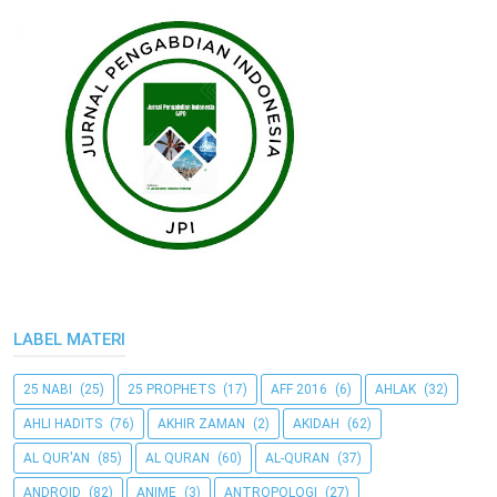
LABEL MATERI
25 NABI
(25)
25 PROPHETS
(17)
AFF 2016
(6)
AHLAK
(32)
AHLI HADITS
(76)
AKHIR ZAMAN
(2)
AKIDAH
(62)
AL QUR'AN
(85)
AL QURAN
(60)
AL-QURAN
(37)
ANDROID
(82)
ANIME
(3)
ANTROPOLOGI
(27)