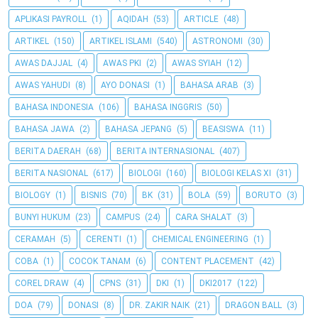
APLIKASI PAYROLL
(1)
AQIDAH
(53)
ARTICLE
(48)
ARTIKEL
(150)
ARTIKEL ISLAMI
(540)
ASTRONOMI
(30)
AWAS DAJJAL
(4)
AWAS PKI
(2)
AWAS SYIAH
(12)
AWAS YAHUDI
(8)
AYO DONASI
(1)
BAHASA ARAB
(3)
BAHASA INDONESIA
(106)
BAHASA INGGRIS
(50)
BAHASA JAWA
(2)
BAHASA JEPANG
(5)
BEASISWA
(11)
BERITA DAERAH
(68)
BERITA INTERNASIONAL
(407)
BERITA NASIONAL
(617)
BIOLOGI
(160)
BIOLOGI KELAS XI
(31)
BIOLOGY
(1)
BISNIS
(70)
BK
(31)
BOLA
(59)
BORUTO
(3)
BUNYI HUKUM
(23)
CAMPUS
(24)
CARA SHALAT
(3)
CERAMAH
(5)
CERENTI
(1)
CHEMICAL ENGINEERING
(1)
COBA
(1)
COCOK TANAM
(6)
CONTENT PLACEMENT
(42)
COREL DRAW
(4)
CPNS
(31)
DKI
(1)
DKI2017
(122)
DOA
(79)
DONASI
(8)
DR. ZAKIR NAIK
(21)
DRAGON BALL
(3)