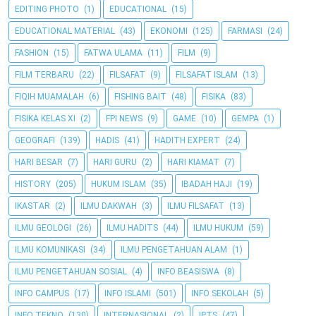
EDITING PHOTO
(1)
EDUCATIONAL
(15)
EDUCATIONAL MATERIAL
(43)
EKONOMI
(125)
FARMASI
(24)
FASHION
(15)
FATWA ULAMA
(11)
FILM
(9)
FILM TERBARU
(22)
FILSAFAT
(9)
FILSAFAT ISLAM
(13)
FIQIH MUAMALAH
(6)
FISHING BAIT
(48)
FISIKA
(83)
FISIKA KELAS XI
(2)
FPI NEWS
(9)
GAME
(10)
GEMPA
(1)
GEOGRAFI
(139)
HADIS
(41)
HADITH EXPERT
(24)
HARI BESAR
(7)
HARI GURU
(2)
HARI KIAMAT
(7)
HISTORY
(205)
HUKUM ISLAM
(35)
IBADAH HAJI
(19)
IKASTAR
(2)
ILMU DAKWAH
(3)
ILMU FILSAFAT
(13)
ILMU GEOLOGI
(26)
ILMU HADITS
(44)
ILMU HUKUM
(59)
ILMU KOMUNIKASI
(34)
ILMU PENGETAHUAN ALAM
(1)
ILMU PENGETAHUAN SOSIAL
(4)
INFO BEASISWA
(8)
INFO CAMPUS
(17)
INFO ISLAMI
(501)
INFO SEKOLAH
(5)
INFO TEKNO
(130)
INTERNASIONAL
(2)
IPTS
(47)