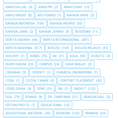
AWAS DAJJAL
(4)
AWAS PKI
(2)
AWAS SYIAH
(12)
AWAS YAHUDI
(8)
AYO DONASI
(1)
BAHASA ARAB
(3)
BAHASA INDONESIA
(106)
BAHASA INGGRIS
(50)
BAHASA JAWA
(2)
BAHASA JEPANG
(5)
BEASISWA
(11)
BERITA DAERAH
(68)
BERITA INTERNASIONAL
(407)
BERITA NASIONAL
(617)
BIOLOGI
(160)
BIOLOGI KELAS XI
(31)
BIOLOGY
(1)
BISNIS
(70)
BK
(31)
BOLA
(59)
BORUTO
(3)
BUNYI HUKUM
(23)
CAMPUS
(24)
CARA SHALAT
(3)
CERAMAH
(5)
CERENTI
(1)
CHEMICAL ENGINEERING
(1)
COBA
(1)
COCOK TANAM
(6)
CONTENT PLACEMENT
(42)
COREL DRAW
(4)
CPNS
(31)
DKI
(1)
DKI2017
(122)
DOA
(79)
DONASI
(8)
DR. ZAKIR NAIK
(21)
DRAGON BALL
(3)
EDITING PHOTO
(1)
EDUCATIONAL
(15)
EDUCATIONAL MATERIAL
(43)
EKONOMI
(125)
FARMASI
(24)