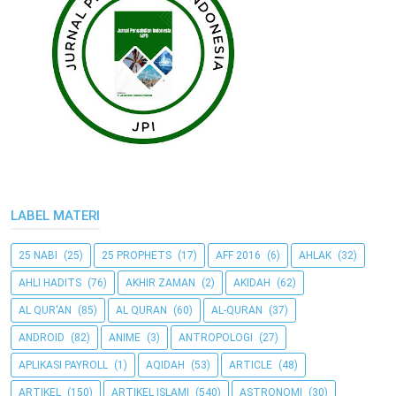
LABEL MATERI
25 NABI
(25)
25 PROPHETS
(17)
AFF 2016
(6)
AHLAK
(32)
AHLI HADITS
(76)
AKHIR ZAMAN
(2)
AKIDAH
(62)
AL QUR'AN
(85)
AL QURAN
(60)
AL-QURAN
(37)
ANDROID
(82)
ANIME
(3)
ANTROPOLOGI
(27)
APLIKASI PAYROLL
(1)
AQIDAH
(53)
ARTICLE
(48)
ARTIKEL
(150)
ARTIKEL ISLAMI
(540)
ASTRONOMI
(30)