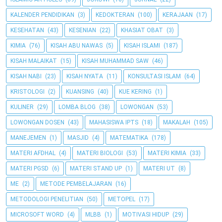
KALENDER PENDIDIKAN
(3)
KEDOKTERAN
(100)
KERAJAAN
(17)
KESEHATAN
(43)
KESENIAN
(22)
KHASIAT OBAT
(3)
KIMIA
(76)
KISAH ABU NAWAS
(5)
KISAH ISLAMI
(187)
KISAH MALAIKAT
(15)
KISAH MUHAMMAD SAW
(46)
KISAH NABI
(23)
KISAH NYATA
(11)
KONSULTASI ISLAM
(64)
KRISTOLOGI
(2)
KUANSING
(40)
KUE KERING
(1)
KULINER
(29)
LOMBA BLOG
(38)
LOWONGAN
(53)
LOWONGAN DOSEN
(43)
MAHASISWA IPTS
(18)
MAKALAH
(105)
MANEJEMEN
(1)
MASJID
(4)
MATEMATIKA
(178)
MATERI AFDHAL
(4)
MATERI BIOLOGI
(53)
MATERI KIMIA
(33)
MATERI PGSD
(6)
MATERI STAND UP
(1)
MATERI UT
(8)
ME
(2)
METODE PEMBELAJARAN
(16)
METODOLOGI PENELITIAN
(50)
METOPEL
(17)
MICROSOFT WORD
(4)
MLBB
(1)
MOTIVASI HIDUP
(29)