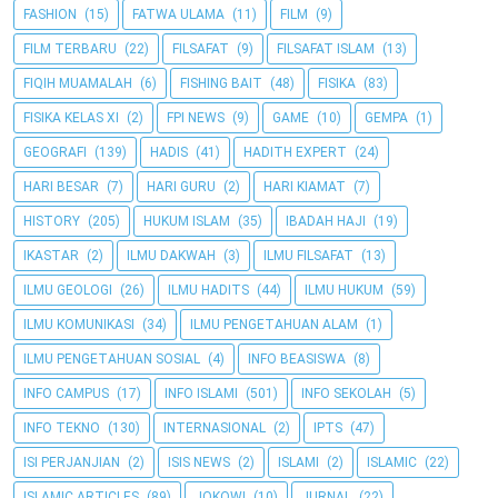
FASHION
(15)
FATWA ULAMA
(11)
FILM
(9)
FILM TERBARU
(22)
FILSAFAT
(9)
FILSAFAT ISLAM
(13)
FIQIH MUAMALAH
(6)
FISHING BAIT
(48)
FISIKA
(83)
FISIKA KELAS XI
(2)
FPI NEWS
(9)
GAME
(10)
GEMPA
(1)
GEOGRAFI
(139)
HADIS
(41)
HADITH EXPERT
(24)
HARI BESAR
(7)
HARI GURU
(2)
HARI KIAMAT
(7)
HISTORY
(205)
HUKUM ISLAM
(35)
IBADAH HAJI
(19)
IKASTAR
(2)
ILMU DAKWAH
(3)
ILMU FILSAFAT
(13)
ILMU GEOLOGI
(26)
ILMU HADITS
(44)
ILMU HUKUM
(59)
ILMU KOMUNIKASI
(34)
ILMU PENGETAHUAN ALAM
(1)
ILMU PENGETAHUAN SOSIAL
(4)
INFO BEASISWA
(8)
INFO CAMPUS
(17)
INFO ISLAMI
(501)
INFO SEKOLAH
(5)
INFO TEKNO
(130)
INTERNASIONAL
(2)
IPTS
(47)
ISI PERJANJIAN
(2)
ISIS NEWS
(2)
ISLAMI
(2)
ISLAMIC
(22)
ISLAMIC ARTICLES
(89)
JOKOWI
(10)
JURNAL
(22)