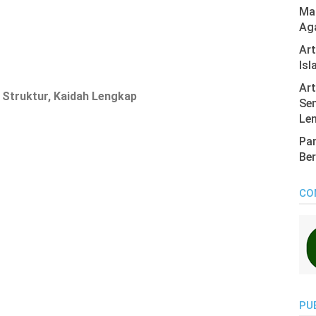
Mas
Ag
Ar
Isl
Art
, Struktur, Kaidah Lengkap
Sen
Len
Pan
Ber
CO
PU