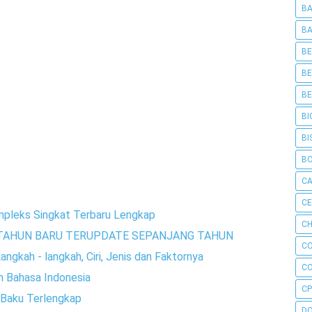
BA
BA
BE
BE
BE
BI
BI
B
C
C
mpleks Singkat Terbaru Lengkap
CH
TAHUN BARU TERUPDATE SEPANJANG TAHUN
C
ngkah - langkah, Ciri, Jenis dan Faktornya
C
n Bahasa Indonesia
CP
 Baku Terlengkap
D