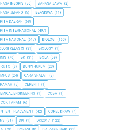
HASA INGGRIS
(50)
BAHASA JAWA
(2)
HASA JEPANG
(5)
BEASISWA
(11)
RITA DAERAH
(68)
RITA INTERNASIONAL
(407)
RITA NASIONAL
(617)
BIOLOGI
(160)
OLOGI KELAS XI
(31)
BIOLOGY
(1)
SNIS
(70)
BK
(31)
BOLA
(59)
ORUTO
(3)
BUNYI HUKUM
(23)
AMPUS
(24)
CARA SHALAT
(3)
ERAMAH
(5)
CERENTI
(1)
EMICAL ENGINEERING
(1)
COBA
(1)
OCOK TANAM
(6)
ONTENT PLACEMENT
(42)
COREL DRAW
(4)
NS
(31)
DKI
(1)
DKI2017
(122)
OA
(79)
DONASI
(8)
DR. ZAKIR NAIK
(21)