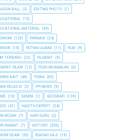
AGON BALL
(3)
EDITING PHOTO
(1)
UCATIONAL
(15)
UCATIONAL MATERIAL
(43)
KONOMI
(125)
FARMASI
(24)
SHION
(15)
FATWA ULAMA
(11)
FILM
(9)
LM TERBARU
(22)
FILSAFAT
(9)
LSAFAT ISLAM
(13)
FIQIH MUAMALAH
(6)
SHING BAIT
(48)
FISIKA
(83)
SIKA KELAS XI
(2)
FPI NEWS
(9)
AME
(10)
GEMPA
(1)
GEOGRAFI
(139)
DIS
(41)
HADITH EXPERT
(24)
RI BESAR
(7)
HARI GURU
(2)
RI KIAMAT
(7)
HISTORY
(205)
KUM ISLAM
(35)
IBADAH HAJI
(19)