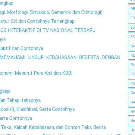
engkap
DR
gi, Morfologi, Sintaksio, Semantik dan Etimologi)
ED
ktur, Ciri dan Contohnya Terlengkap
ED
LOG INTERAKTIF DI TV NASIONAL TERBARU
E
nya
FA
duktif dan Contohnya
FI
 MEMAHAMI UNSUR KEBAHASAAN BESERTA DENGAN
FI
konomi Menurut Para Ahli dan KBBI
FI
FI
ngkap
G
dan Tahap-tahapnya
HA
isi), Klasifikasi, Serta Contohnya
HA
erta Contohnya
HA
r Teks, Kaidah Kebahasaan, dan Contoh Teks Berita
HU