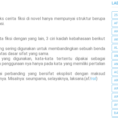
LA
25
 cerita fiksi di novel hanya mempunyai struktur berupa
si.
AF
AH
fiksi dengan yang lain, 3 ciri kaidah kebahasaan berikut
AK
AL
g sering digunakan untuk membandingkan sebuah benda
as dasar sifat yang sama.
AN
yang digunakan, kata-kata tertentu dipakai sebagai
 penggunaan nya hanya pada kata yang memiliki pertalian
A
AQ
ai perbanding yang bersifat eksplisit dengan maksud
nya. Misalnya: seumpama, selayaknya, laksana.(af/
rol
)
AR
AW
AW
AY
BA