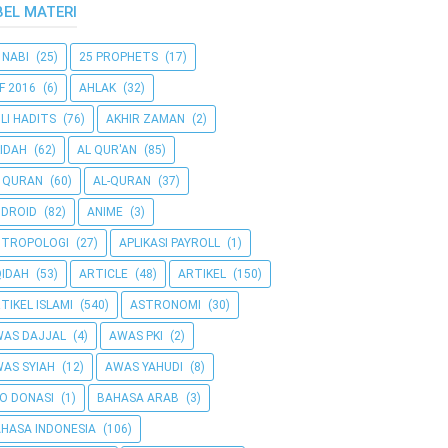
BEL MATERI
 NABI
(25)
25 PROPHETS
(17)
F 2016
(6)
AHLAK
(32)
LI HADITS
(76)
AKHIR ZAMAN
(2)
IDAH
(62)
AL QUR'AN
(85)
 QURAN
(60)
AL-QURAN
(37)
DROID
(82)
ANIME
(3)
NTROPOLOGI
(27)
APLIKASI PAYROLL
(1)
IDAH
(53)
ARTICLE
(48)
ARTIKEL
(150)
TIKEL ISLAMI
(540)
ASTRONOMI
(30)
AS DAJJAL
(4)
AWAS PKI
(2)
AS SYIAH
(12)
AWAS YAHUDI
(8)
O DONASI
(1)
BAHASA ARAB
(3)
HASA INDONESIA
(106)