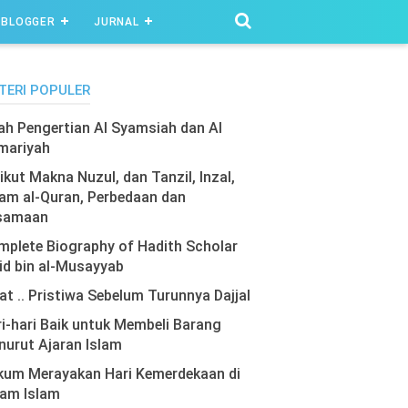
BLOGGER
JURNAL
TERI POPULER
lah Pengertian Al Syamsiah dan Al
mariyah
ikut Makna Nuzul, dan Tanzil, Inzal,
am al-Quran, Perbedaan dan
samaan
plete Biography of Hadith Scholar
id bin al-Musayyab
at .. Pristiwa Sebelum Turunnya Dajjal
i-hari Baik untuk Membeli Barang
urut Ajaran Islam
kum Merayakan Hari Kemerdekaan di
lam Islam