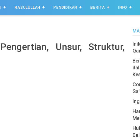
I
RASULULLAH
PENDIDIKAN
BERITA
INFO
MA
Ini
Pengertian, Unsur, Struktur,
Qa
Ber
dal
Ke
Com
Sa'
Ing
Har
Men
Hu
Da