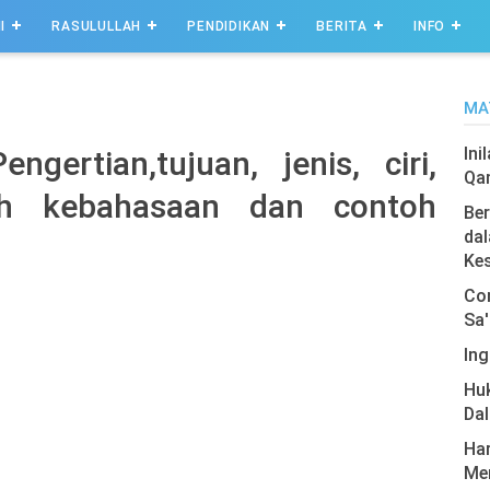
I
RASULULLAH
PENDIDIKAN
BERITA
INFO
MA
Ini
ngertian,tujuan, jenis, ciri,
Qa
dah kebahasaan dan contoh
Ber
dal
Ke
Com
Sa'
Ing
Hu
Da
Har
Men