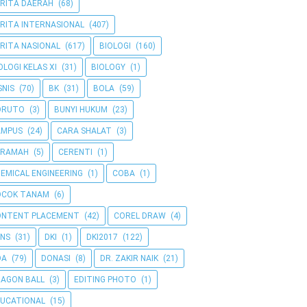
RITA DAERAH
(68)
RITA INTERNASIONAL
(407)
RITA NASIONAL
(617)
BIOLOGI
(160)
OLOGI KELAS XI
(31)
BIOLOGY
(1)
SNIS
(70)
BK
(31)
BOLA
(59)
ORUTO
(3)
BUNYI HUKUM
(23)
AMPUS
(24)
CARA SHALAT
(3)
ERAMAH
(5)
CERENTI
(1)
EMICAL ENGINEERING
(1)
COBA
(1)
OCOK TANAM
(6)
ONTENT PLACEMENT
(42)
COREL DRAW
(4)
NS
(31)
DKI
(1)
DKI2017
(122)
OA
(79)
DONASI
(8)
DR. ZAKIR NAIK
(21)
AGON BALL
(3)
EDITING PHOTO
(1)
UCATIONAL
(15)