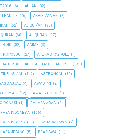
F 2016
(6)
AHLAK
(32)
LI HADITS
(76)
AKHIR ZAMAN
(2)
IDAH
(62)
AL QUR'AN
(85)
 QURAN
(60)
AL-QURAN
(37)
DROID
(82)
ANIME
(3)
NTROPOLOGI
(27)
APLIKASI PAYROLL
(1)
IDAH
(53)
ARTICLE
(48)
ARTIKEL
(150)
TIKEL ISLAMI
(540)
ASTRONOMI
(30)
AS DAJJAL
(4)
AWAS PKI
(2)
AS SYIAH
(12)
AWAS YAHUDI
(8)
O DONASI
(1)
BAHASA ARAB
(3)
HASA INDONESIA
(106)
HASA INGGRIS
(50)
BAHASA JAWA
(2)
HASA JEPANG
(5)
BEASISWA
(11)