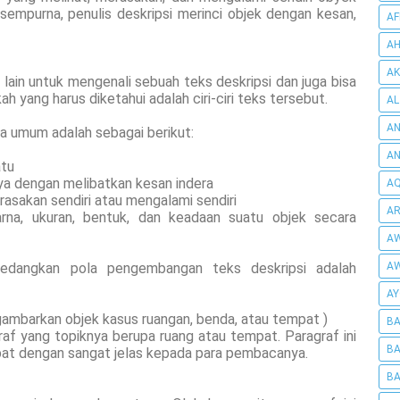
empurna, penulis deskripsi merinci objek dengan kesan,
AF
AH
AK
g lain untuk mengenali sebuah teks deskripsi dan juga bisa
 yang harus diketahui adalah ciri-ciri teks tersebut.
AL
AN
cara umum adalah sebagai berikut:
A
atu
ya dengan melibatkan kesan indera
AQ
akan sendiri atau mengalami sendiri
AR
warna, ukuran, bentuk, dan keadaan suatu objek secara
AW
edangkan pola pengembangan teks deskripsi adalah
AW
AY
ggambarkan objek kasus ruangan, benda, atau tempat )
BA
graf yang topiknya berupa ruang atau tempat. Paragraf ini
BA
pat dengan sangat jelas kepada para pembacanya.
BA