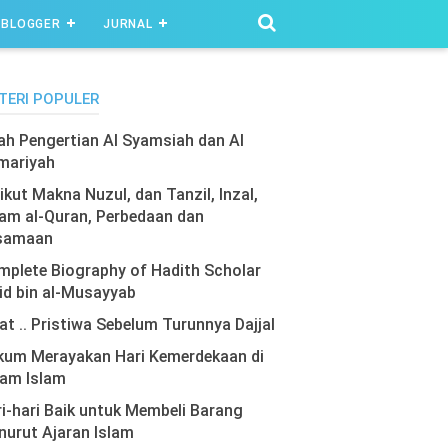
BLOGGER
JURNAL
TERI POPULER
lah Pengertian Al Syamsiah dan Al
mariyah
ikut Makna Nuzul, dan Tanzil, Inzal,
am al-Quran, Perbedaan dan
samaan
plete Biography of Hadith Scholar
id bin al-Musayyab
at .. Pristiwa Sebelum Turunnya Dajjal
kum Merayakan Hari Kemerdekaan di
lam Islam
i-hari Baik untuk Membeli Barang
urut Ajaran Islam