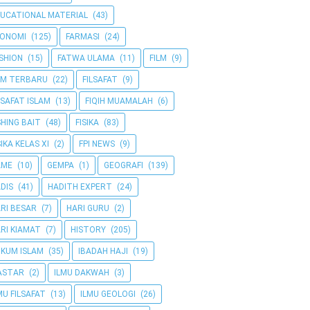
UCATIONAL MATERIAL
(43)
KONOMI
(125)
FARMASI
(24)
SHION
(15)
FATWA ULAMA
(11)
FILM
(9)
LM TERBARU
(22)
FILSAFAT
(9)
LSAFAT ISLAM
(13)
FIQIH MUAMALAH
(6)
SHING BAIT
(48)
FISIKA
(83)
SIKA KELAS XI
(2)
FPI NEWS
(9)
AME
(10)
GEMPA
(1)
GEOGRAFI
(139)
DIS
(41)
HADITH EXPERT
(24)
RI BESAR
(7)
HARI GURU
(2)
RI KIAMAT
(7)
HISTORY
(205)
KUM ISLAM
(35)
IBADAH HAJI
(19)
ASTAR
(2)
ILMU DAKWAH
(3)
MU FILSAFAT
(13)
ILMU GEOLOGI
(26)