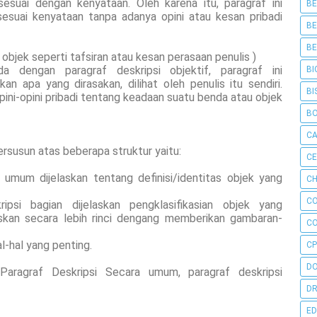
esuai dengan kenyataan. Oleh karena itu, paragraf ini
BE
suai kenyataan tanpa adanya opini atau kesan pribadi
BE
BE
objek seperti tafsiran atau kesan perasaan penulis )
da dengan paragraf deskripsi objektif, paragraf ini
BI
 apa yang dirasakan, dilihat oleh penulis itu sendiri.
BI
pini-opini pribadi tentang keadaan suatu benda atau objek
B
C
ersusun atas beberapa struktur yaitu:
C
umum dijelaskan tentang definisi/identitas objek yang
CH
C
ipsi bagian dijelaskan pengklasifikasian objek yang
elaskan secara lebih rinci dengang memberikan gambaran-
C
-hal yang penting.
CP
D
aragraf Deskripsi Secara umum, paragraf deskripsi
DR
ED