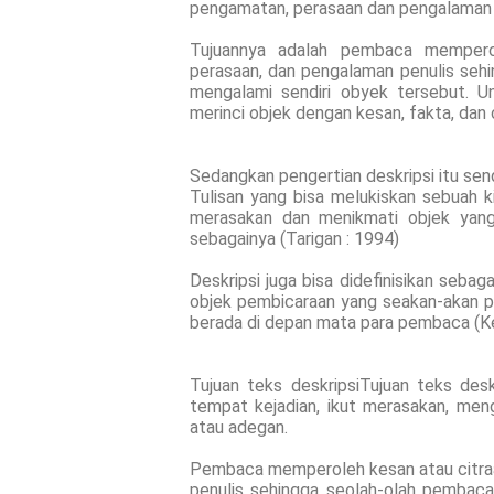
pengamatan, perasaan dan pengalaman 
Tujuannya adalah pembaca mempero
perasaan, dan pengalaman penulis seh
mengalami sendiri obyek tersebut. U
merinci objek dengan kesan, fakta, dan c
Sedangkan pengertian deskripsi itu send
Tulisan yang bisa melukiskan sebuah
merasakan dan menikmati objek yang 
sebagainya (Tarigan : 1994)
Deskripsi juga bisa didefinisikan seba
objek pembicaraan yang seakan-akan pa
berada di depan mata para pembaca (Ke
Tujuan teks deskripsiTujuan teks de
tempat kejadian, ikut merasakan, men
atau adegan.
Pembaca memperoleh kesan atau citra
penulis sehingga seolah-olah pembaca