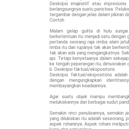
Deskripsi imajinatif atau impresion
berlangsungnya suatu peristiwa. Pelukis
tergambar dengan jelas dalam pikiran 
Contoh :
Malam gelap gulita di hulu sungai
berketentuan itu menjadi satu dengan
pertanda seorang raja rimba alam jat
rimba itu dan rupanya tak akan berhenti
tak akan ada yang mengangkatnya. Sekal
api. Tetapi kenyataanya dalam sekejap
ke tengah peperangan itu, dimusnakan ol
b. Deskripsi faktual/ekspositoris
Deskripsi faktual/ekspositoris adal
dengan mengungkapkan identitas
membayangkan keadaannya.
Agar suatu objek mampu membangkit
melukiskannya dari berbagai sudut pand
Semakin rinci penulisannya, semakin 
yang dilukiskan itu adalah seseorang, 
aspek rohaninya. Aspek rohani meliput