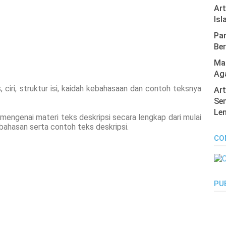
Ar
Isl
Pan
Ber
Mas
Ag
s, ciri, struktur isi, kaidah kebahasaan dan contoh teksnya
Art
Sen
Len
n mengenai materi teks deskripsi secara lengkap dari mulai
 kebahasan serta contoh teks deskripsi.
CO
PU