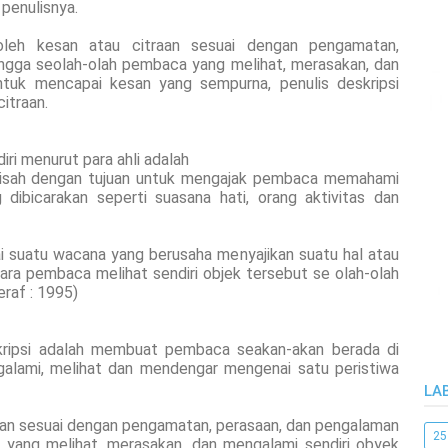
penulisnya.
leh kesan atau citraan sesuai dengan pengamatan,
ingga seolah-olah pembaca yang melihat, merasakan, dan
ntuk mencapai kesan yang sempurna, penulis deskripsi
itraan.
iri menurut para ahli adalah
 kisah dengan tujuan untuk mengajak pembaca memahami
dibicarakan seperti suasana hati, orang aktivitas dan
gai suatu wacana yang berusaha menyajikan suatu hal atau
ra pembaca melihat sendiri objek tersebut se olah-olah
raf : 1995)
skripsi adalah membuat pembaca seakan-akan berada di
galami, melihat dan mendengar mengenai satu peristiwa
LA
an sesuai dengan pengamatan, perasaan, dan pengalaman
25
 yang melihat, merasakan, dan mengalami sendiri obyek