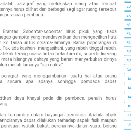
is adalah paragraf yang melukiskan ruang atau tempat
ED
annya harus dilihat dari berbagai segi agar ruang tersebut
dan perasaan pembaca.
E
FA
 Brantas. Sebentar-sebentar hiruk pikuk yang tiada
FI
 gegap gempita yang mendasyatkan dan mengecilkan hati,
uh ke tanah untuk selama-lamanya. Ramai peperangan di
FI
. Tak ada kasihan- mengasihani, yang rebah tinggal rebah,
FI
i-kali terang cuaca hutan belantara itu, seperti diserang
 mata hilangnya cahaya yang berani menyerbukan dirinya
FI
eh musuh lamanya “raja gulita”.
G
ah paragraf yang menggambarkan suatu hal atau orang
HA
nya secara apa adanya sehingga pembaca dapat
HA
HA
kan daya khayal pada diri pembaca, penulis harus
ang.
HU
jelas tergambar dalam bayangan pembaca. Apabila objek
IK
perinciannya dapat dilakukan terhadap aspek fisik maupun
IL
i perasaan, watak, bakat, peranannya dalam suatu bidang