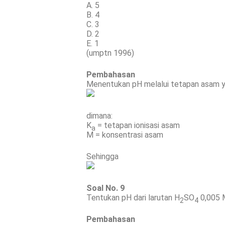
A. 5
B. 4
C. 3
D. 2
E. 1
(umptn 1996)
Pembahasan
Menentukan pH melalui tetapan asam y
dimana:
K
= tetapan ionisasi asam
a
M = konsentrasi asam
Sehingga
Soal No. 9
Tentukan pH dari larutan H
SO
0,005 
2
4
Pembahasan