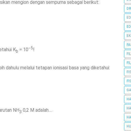
ikan mengion dengan sempurna sebagai berikut:
DR
ED
ED
E
FA
−5
etahui K
= 10
!
b
FI
FI
h dahulu melalui tetapan ionisasi basa yang diketahui:
FI
FI
G
HA
HA
arutan NH
0,2 M adalah....
3
HA
HU