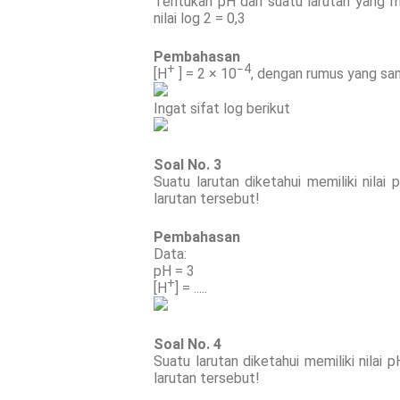
Tentukan pH dari suatu larutan yang me
nilai log 2 = 0,3
Pembahasan
+
−4
[H
] = 2 × 10
, dengan rumus yang sa
Ingat sifat log berikut
Soal No. 3
Suatu larutan diketahui memiliki nila
larutan tersebut!
Pembahasan
Data:
pH = 3
+
[H
] = .....
Soal No. 4
Suatu larutan diketahui memiliki nilai
larutan tersebut!