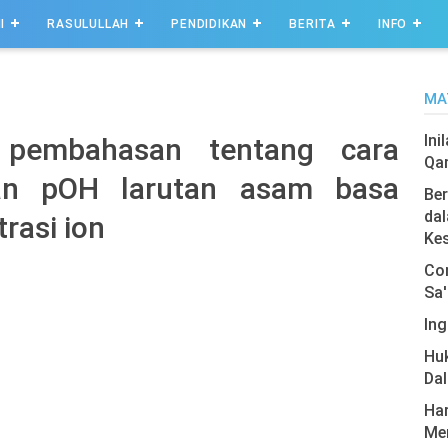
I
RASULULLAH
PENDIDIKAN
BERITA
INFO
MA
Ini
 pembahasan tentang cara
Qa
an pOH larutan asam basa
Ber
dal
rasi ion
Ke
Com
Sa'
Ing
Hu
Da
Har
Men