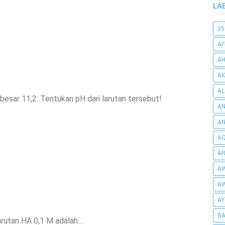
LA
25
AF
AH
AK
AL
besar 11,2. Tentukan pH dari larutan tersebut!
AN
A
AQ
AR
AW
AW
AY
BA
arutan HA 0,1 M adalah....