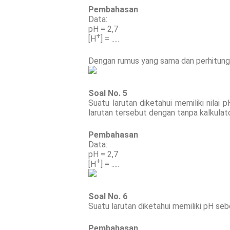
Pembahasan
Data:
pH = 2,7
+
[H
] = .....
Dengan rumus yang sama dan perhitung
Soal No. 5
Suatu larutan diketahui memiliki nilai
larutan tersebut dengan tanpa kalkulator
Pembahasan
Data:
pH = 2,7
+
[H
] = .....
Soal No. 6
Suatu larutan diketahui memiliki pH seb
Pembahasan