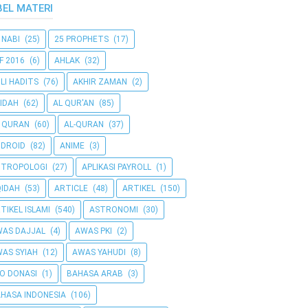
BEL MATERI
 NABI
(25)
25 PROPHETS
(17)
F 2016
(6)
AHLAK
(32)
LI HADITS
(76)
AKHIR ZAMAN
(2)
IDAH
(62)
AL QUR'AN
(85)
 QURAN
(60)
AL-QURAN
(37)
DROID
(82)
ANIME
(3)
NTROPOLOGI
(27)
APLIKASI PAYROLL
(1)
IDAH
(53)
ARTICLE
(48)
ARTIKEL
(150)
TIKEL ISLAMI
(540)
ASTRONOMI
(30)
AS DAJJAL
(4)
AWAS PKI
(2)
AS SYIAH
(12)
AWAS YAHUDI
(8)
O DONASI
(1)
BAHASA ARAB
(3)
HASA INDONESIA
(106)