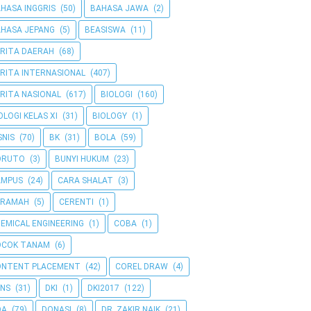
HASA INGGRIS
(50)
BAHASA JAWA
(2)
HASA JEPANG
(5)
BEASISWA
(11)
RITA DAERAH
(68)
RITA INTERNASIONAL
(407)
RITA NASIONAL
(617)
BIOLOGI
(160)
OLOGI KELAS XI
(31)
BIOLOGY
(1)
SNIS
(70)
BK
(31)
BOLA
(59)
ORUTO
(3)
BUNYI HUKUM
(23)
AMPUS
(24)
CARA SHALAT
(3)
ERAMAH
(5)
CERENTI
(1)
EMICAL ENGINEERING
(1)
COBA
(1)
OCOK TANAM
(6)
ONTENT PLACEMENT
(42)
COREL DRAW
(4)
NS
(31)
DKI
(1)
DKI2017
(122)
OA
(79)
DONASI
(8)
DR. ZAKIR NAIK
(21)