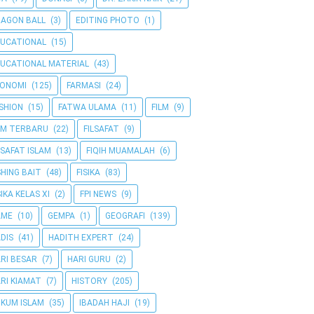
AGON BALL
(3)
EDITING PHOTO
(1)
UCATIONAL
(15)
UCATIONAL MATERIAL
(43)
KONOMI
(125)
FARMASI
(24)
SHION
(15)
FATWA ULAMA
(11)
FILM
(9)
LM TERBARU
(22)
FILSAFAT
(9)
LSAFAT ISLAM
(13)
FIQIH MUAMALAH
(6)
SHING BAIT
(48)
FISIKA
(83)
SIKA KELAS XI
(2)
FPI NEWS
(9)
AME
(10)
GEMPA
(1)
GEOGRAFI
(139)
DIS
(41)
HADITH EXPERT
(24)
RI BESAR
(7)
HARI GURU
(2)
RI KIAMAT
(7)
HISTORY
(205)
KUM ISLAM
(35)
IBADAH HAJI
(19)