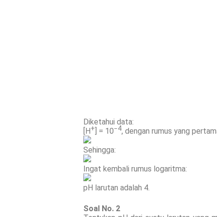
Diketahui data:
+
−4
[H
] = 10
, dengan rumus yang pertam
Sehingga:
Ingat kembali rumus logaritma:
pH larutan adalah 4.
Soal No. 2