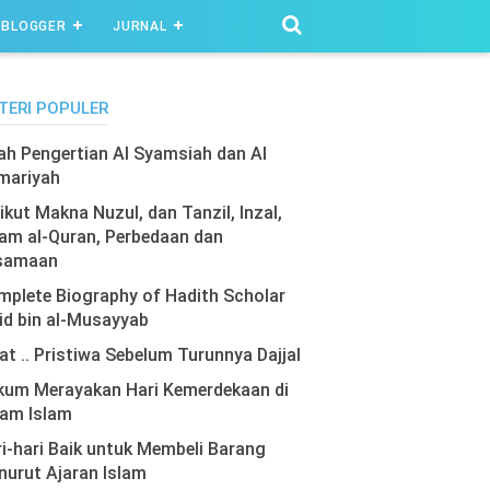
BLOGGER
JURNAL
TERI POPULER
lah Pengertian Al Syamsiah dan Al
mariyah
ikut Makna Nuzul, dan Tanzil, Inzal,
am al-Quran, Perbedaan dan
samaan
plete Biography of Hadith Scholar
id bin al-Musayyab
at .. Pristiwa Sebelum Turunnya Dajjal
kum Merayakan Hari Kemerdekaan di
lam Islam
i-hari Baik untuk Membeli Barang
urut Ajaran Islam