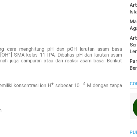
Ar
Isl
Mas
Ag
Art
Sen
ng cara menghitung pH dan pOH larutan asam basa
Len
−
 [OH
] SMA kelas 11 IPA. Dibahas pH dari larutan asam
mah juga campuran atau dari reaksi asam basa. Berikut
Pan
Ber
CO
+
− 4
miliki konsentrasi ion H
sebesar 10
M dengan tanpa
n.
PU