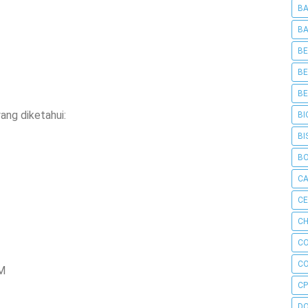
BA
BA
BE
BE
BE
ang diketahui:
BI
BI
B
C
C
CH
C
C
M
CP
D