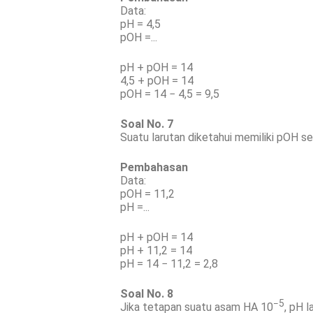
Data:
pH = 4,5
pOH =...
pH + pOH = 14
4,5 + pOH = 14
pOH = 14 − 4,5 = 9,5
Soal No. 7
Suatu larutan diketahui memiliki pOH se
Pembahasan
Data:
pOH = 11,2
pH =...
pH + pOH = 14
pH + 11,2 = 14
pH = 14 − 11,2 = 2,8
Soal No. 8
−5
Jika tetapan suatu asam HA 10
, pH l