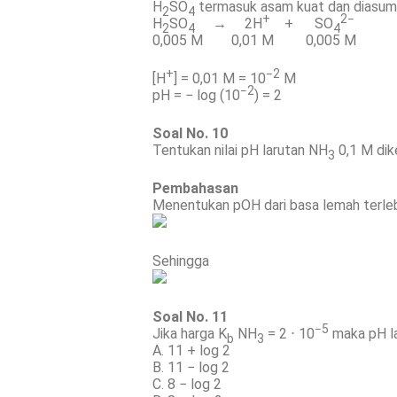
H
SO
termasuk asam kuat dan diasums
2
4
+
2−
H
SO
→ 2H
+ SO
2
4
4
0,005 M 0,01 M 0,005 M
+
−2
[H
] = 0,01 M = 10
M
−2
pH = − log (10
) = 2
Soal No. 10
Tentukan nilai pH larutan NH
0,1 M dik
3
Pembahasan
Menentukan pOH dari basa lemah terlebi
Sehingga
Soal No. 11
−5
Jika harga K
NH
= 2 ⋅ 10
maka pH l
b
3
A. 11 + log 2
B. 11 − log 2
C. 8 − log 2