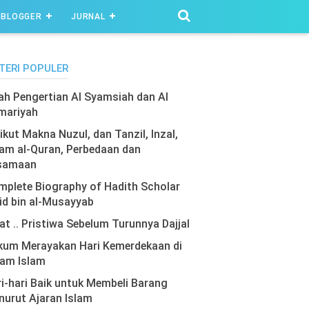
BLOGGER
JURNAL
TERI POPULER
lah Pengertian Al Syamsiah dan Al
mariyah
ikut Makna Nuzul, dan Tanzil, Inzal,
am al-Quran, Perbedaan dan
samaan
plete Biography of Hadith Scholar
id bin al-Musayyab
at .. Pristiwa Sebelum Turunnya Dajjal
kum Merayakan Hari Kemerdekaan di
lam Islam
i-hari Baik untuk Membeli Barang
urut Ajaran Islam