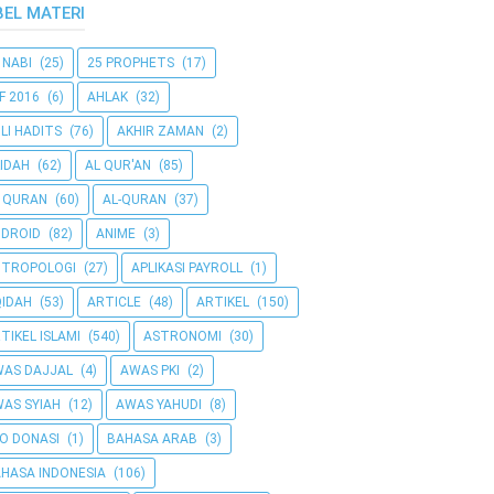
BEL MATERI
 NABI
(25)
25 PROPHETS
(17)
F 2016
(6)
AHLAK
(32)
LI HADITS
(76)
AKHIR ZAMAN
(2)
IDAH
(62)
AL QUR'AN
(85)
 QURAN
(60)
AL-QURAN
(37)
DROID
(82)
ANIME
(3)
NTROPOLOGI
(27)
APLIKASI PAYROLL
(1)
IDAH
(53)
ARTICLE
(48)
ARTIKEL
(150)
TIKEL ISLAMI
(540)
ASTRONOMI
(30)
AS DAJJAL
(4)
AWAS PKI
(2)
AS SYIAH
(12)
AWAS YAHUDI
(8)
O DONASI
(1)
BAHASA ARAB
(3)
HASA INDONESIA
(106)