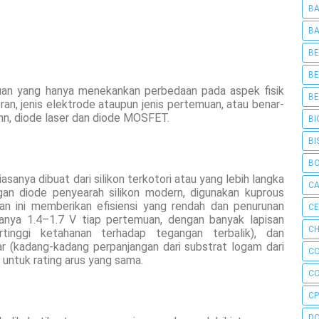
BA
BA
BE
BE
muan yang hanya menekankan perbedaan pada aspek fisik
BE
ran, jenis elektrode ataupun jenis pertemuan, atau benar-
nn, diode laser dan diode MOSFET.
BI
BI
B
iasanya dibuat dari silikon terkotori atau yang lebih langka
C
n diode penyearah silikon modern, digunakan kuprous
an ini memberikan efisiensi yang rendah dan penurunan
C
sanya 1.4–1.7 V tiap pertemuan, dengan banyak lapisan
CH
inggi ketahanan terhadap tegangan terbalik), dan
 (kadang-kadang perpanjangan dari substrat logam dari
C
on untuk rating arus yang sama.
C
CP
D