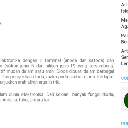
Ar
Isl
Mas
a
Ag
Pan
Ber
Art
Sen
lektronika dengan 2 terminal (anoda dan katoda) dan
Len
 (silikon jenis N dan silikon jenis P) yang tersambung.
latif mudah dalam satu arah. Dioda dibuat dalam berbagai
 Dari pengertian dioda, maka pada simbol dioda terdapat
CO
ukkan arah aliran arus listrik.
am dunia elektronika. Dari sekian banyak fungsi dioda,
 Anda ketahui, antara lain :
PU