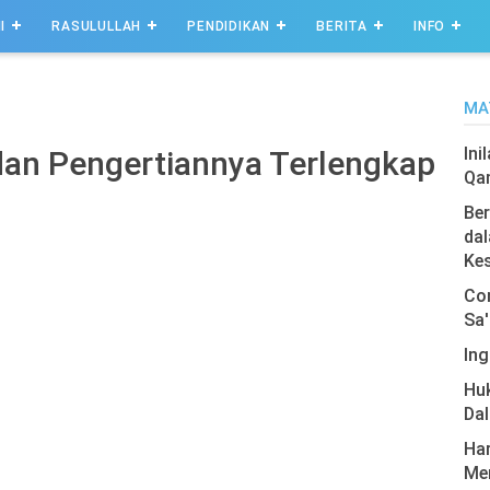
I
RASULULLAH
PENDIDIKAN
BERITA
INFO
MA
Ini
 dan Pengertiannya Terlengkap
Qa
Ber
dal
Ke
Com
Sa'
Ing
Hu
Da
Har
Men