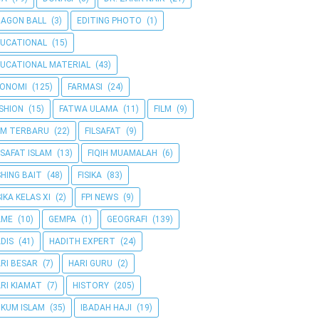
AGON BALL
(3)
EDITING PHOTO
(1)
UCATIONAL
(15)
UCATIONAL MATERIAL
(43)
KONOMI
(125)
FARMASI
(24)
SHION
(15)
FATWA ULAMA
(11)
FILM
(9)
LM TERBARU
(22)
FILSAFAT
(9)
LSAFAT ISLAM
(13)
FIQIH MUAMALAH
(6)
SHING BAIT
(48)
FISIKA
(83)
SIKA KELAS XI
(2)
FPI NEWS
(9)
AME
(10)
GEMPA
(1)
GEOGRAFI
(139)
DIS
(41)
HADITH EXPERT
(24)
RI BESAR
(7)
HARI GURU
(2)
RI KIAMAT
(7)
HISTORY
(205)
KUM ISLAM
(35)
IBADAH HAJI
(19)