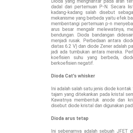
Dioda yang menghantar pada arah ter
dadal dari pertemuan P-N. Secara lis
kadang-kadang salah disebut sebaga
mekanisme yang berbeda yaitu efek banda
membentangi pertemuan p-n menyebab
arus besar mengalir melewatinya, m
bendungan. Dioda bandangan didesai
menjadi rusak. Perbedaan antara dio
diatas 6.2 V) dan diode Zener adalah pan
jadi ada tumbukan antara mereka. Pe
koefisien suhu yang berbeda, diod
berkoefisien negatif.
Dioda Cat's whisker
Ini adalah salah satu jenis diode kontak 
tajam yang ditekankan pada kristal sem
Kawatnya membentuk anode dan kris
disebut diode kristal dan digunakan pada
Dioda arus tetap
Ini sebenarnya adalah sebuah JFET d