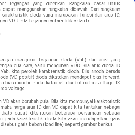
ber tegangan yang diberikan. Rangkaian dasar untuk
a dapat menggunakan rangkaian dibawah. Dari rangkaian
karakteristik dioda yang merupakan fungsi dari arus ID,
gan VD, beda tegangan antara titik a dan b.
a
 dengan mengukur tegangan dioda (Vab) dan arus yang
dengan dua cara, yaitu mengubah VDD. Bila arus dioda ID
ab, kita peroleh karakteristik dioda. Bila anoda berada
toda (VD positif) dioda dikatakan mendapat bias forward.
au bias mundur. Pada diatas VC disebut cut-in-voltage, IS
erse voltage.
n VD akan berubah pula. Bila kita mempunyai karakteristik
 maka harga arus ID dan VD dapat kita tentukan sebagai
a diats dapat ditentukan beberapa persamaan sebagai
kan pada karakteristik dioda kita akan mendapatkan garis
i disebut garis beban (load line) seperti gambar berikut.