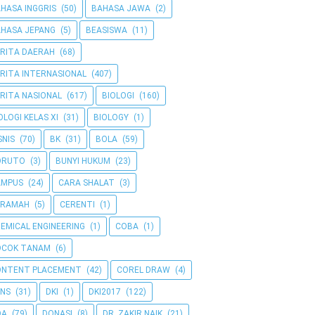
HASA INGGRIS
(50)
BAHASA JAWA
(2)
HASA JEPANG
(5)
BEASISWA
(11)
RITA DAERAH
(68)
RITA INTERNASIONAL
(407)
RITA NASIONAL
(617)
BIOLOGI
(160)
OLOGI KELAS XI
(31)
BIOLOGY
(1)
SNIS
(70)
BK
(31)
BOLA
(59)
ORUTO
(3)
BUNYI HUKUM
(23)
AMPUS
(24)
CARA SHALAT
(3)
ERAMAH
(5)
CERENTI
(1)
EMICAL ENGINEERING
(1)
COBA
(1)
OCOK TANAM
(6)
ONTENT PLACEMENT
(42)
COREL DRAW
(4)
NS
(31)
DKI
(1)
DKI2017
(122)
OA
(79)
DONASI
(8)
DR. ZAKIR NAIK
(21)