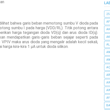
ban
LA
25
AF
t dilihat bahwa garis beban memotong sumbu V dioda pada
motong sumbu I pada harga (VDD/RL). Titik potong antara
AH
erikan harga tegangan dioda VD(q) dan arus dioda ID(q).
 mendapatkan garis-garis beban sejajar seperti pada
AK
VPIV maka arus dioda yang mengalir adalah kecil sekali,
AL
i harga kira-kira 1 µA untuk dioda silikon.
AN
A
AQ
AR
AW
AW
AY
BA