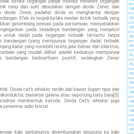
balik ketika tegangan panjar mundur melebihi tegangan
trik mirip dan sulit dibedakan dengan diode Zener, dan
DR
i diode Zener, padahal diode ini menghantar dengan
ngan. Efek ini terjadi ketika medan listrik terbalik yang
ED
kan gelombang ionisasi pada pertemuan, menyebabkan
ED
engingatkan pada terjadinya bandangan yang menjebol
n untuk dadal pada tegangan terbalik tertentu tanpa
E
de bandangan (yang mempunyai tegangan dadal terbalik
jang kanal yang melebihi rerata jalur bebas dari elektron,
FA
rbedaan yang mudah dilihat adalah keduanya mempunyai
FI
e bandangan berkoefisien positif, sedangkan Zener
FI
FI
FI
titik. Dioda cat's whisker terdiri dari kawat logam tipis dan
G
ikonduktor, biasanya galena atau sepotong batu bara[5].
talnya membentuk katode. Dioda Cat's whisker juga
HA
 penerima radio kristal.
HA
HA
HU
engan kaki gerbangnya disambungkan langsung ke kaki