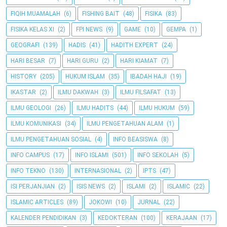
FIQIH MUAMALAH
(6)
FISHING BAIT
(48)
FISIKA
(83)
FISIKA KELAS XI
(2)
FPI NEWS
(9)
GAME
(10)
GEMPA
(1)
GEOGRAFI
(139)
HADIS
(41)
HADITH EXPERT
(24)
HARI BESAR
(7)
HARI GURU
(2)
HARI KIAMAT
(7)
HISTORY
(205)
HUKUM ISLAM
(35)
IBADAH HAJI
(19)
IKASTAR
(2)
ILMU DAKWAH
(3)
ILMU FILSAFAT
(13)
ILMU GEOLOGI
(26)
ILMU HADITS
(44)
ILMU HUKUM
(59)
ILMU KOMUNIKASI
(34)
ILMU PENGETAHUAN ALAM
(1)
ILMU PENGETAHUAN SOSIAL
(4)
INFO BEASISWA
(8)
INFO CAMPUS
(17)
INFO ISLAMI
(501)
INFO SEKOLAH
(5)
INFO TEKNO
(130)
INTERNASIONAL
(2)
IPTS
(47)
ISI PERJANJIAN
(2)
ISIS NEWS
(2)
ISLAMI
(2)
ISLAMIC
(22)
ISLAMIC ARTICLES
(89)
JOKOWI
(10)
JURNAL
(22)
KALENDER PENDIDIKAN
(3)
KEDOKTERAN
(100)
KERAJAAN
(17)