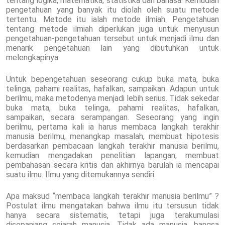
tentang logika, matematika, statistika dan bahasa. Kemudian
pengetahuan yang banyak itu diolah oleh suatu metode
tertentu. Metode itu ialah metode ilmiah. Pengetahuan
tentang metode ilmiah diperlukan juga untuk menyusun
pengetahuan-pengetahuan tersebut untuk menjadi ilmu dan
menarik pengetahuan lain yang dibutuhkan untuk
melengkapinya.
Untuk bepengetahuan seseorang cukup buka mata, buka
telinga, pahami realitas, hafalkan, sampaikan. Adapun untuk
berilmu, maka metodenya menjadi lebih serius. Tidak sekedar
buka mata, buka telinga, pahami realitas, hafalkan,
sampaikan, secara serampangan. Seseorang yang ingin
berilmu, pertama kali ia harus membaca langkah terakhir
manusia berilmu, menangkap masalah, membuat hipotesis
berdasarkan pembacaan langkah terakhir manusia berilmu,
kemudian mengadakan penelitian lapangan, membuat
pembahasan secara kritis dan akhirnya barulah ia mencapai
suatu ilmu. Ilmu yang ditemukannya sendiri.
Apa maksud “membaca langkah terakhir manusia berilmu” ?
Postulat ilmu mengatakan bahwa ilmu itu tersusun tidak
hanya secara sistematis, tetapi juga terakumulasi
disepanjang sejarah manusia. Tidak ada manusia, bangsa