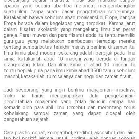
apapun yang secara tiba-tiba meloncat mengembangkan
suatu ilmu tanpa suatu dasar pengetahuan sebelumnya.
Katakanlah bahwa sebelum abad renaisansi di Eropa, bangsa
Eropa berada dalam kegelapan yang terpekat. Karena larut
dalam filsafat skolastik yang mengekang ilmu dan peran
gereja. Para ilmuwan dan para filsafat abda itu tentu memiliki
guru-guru yang melakukan pembacaan terhadap mereka
tentang sampai batas terakhir manusia berilmu di zaman itu.
Ilmu kimia abad modern sekarang adalah berpijak pada ilmu
kimia, katakanlah abad 10 masehi yang berada di tangan
orang-orang Islam. Dan ilmu kimia di abad 10 masehi itu
tentu bepijak pula pada ilmu kimia abad 3500 tahun sebelum
masehi, katakanlah itu misalanya dari negri dan zaman firaun.
Jadi seseorang yang ingin berilmu manajemen, misalnya,
maka ia harus mengumpulkan dulu pengetahuan-
pengetahuan mnajemen yang telah disusun sampai hari
kemarin oleh para ahli ilmu tersebut dan merentang terus
kebelakang sampai zaman yang dapat dicapai oleh
pengetahuan sejarah.
Cara praktis, cepat, kompatibel, kredibel, aksesibel, dan lain-
lain bel positif lainnya, untuk berilmu ialah dengan sekolah