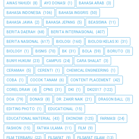
AWAS YAHUDI
(8)
AYO DONASI
(1)
BAHASA ARAB
(3)
BAHASA INDONESIA
(106)
BAHASA INGGRIS
(50)
BAHASA JAWA
(2)
BAHASA JEPANG
(5)
BEASISWA
(11)
BERITA DAERAH
(68)
BERITA INTERNASIONAL
(407)
BERITA NASIONAL
(617)
BIOLOGI
(160)
BIOLOGI KELAS XI
(31)
BIOLOGY
(1)
BISNIS
(70)
BK
(31)
BOLA
(59)
BORUTO
(3)
BUNYI HUKUM
(23)
CAMPUS
(24)
CARA SHALAT
(3)
CERAMAH
(5)
CERENTI
(1)
CHEMICAL ENGINEERING
(1)
COBA
(1)
COCOK TANAM
(6)
CONTENT PLACEMENT
(42)
COREL DRAW
(4)
CPNS
(31)
DKI
(1)
DKI2017
(122)
DOA
(79)
DONASI
(8)
DR. ZAKIR NAIK
(21)
DRAGON BALL
(3)
EDITING PHOTO
(1)
EDUCATIONAL
(15)
EDUCATIONAL MATERIAL
(43)
EKONOMI
(125)
FARMASI
(24)
FASHION
(15)
FATWA ULAMA
(11)
FILM
(9)
FILM TERBARU
(22)
FILSAFAT
(9)
FILSAFAT ISLAM
(13)