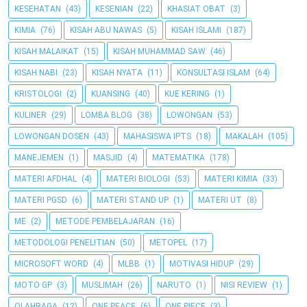
KESEHATAN
(43)
KESENIAN
(22)
KHASIAT OBAT
(3)
KIMIA
(76)
KISAH ABU NAWAS
(5)
KISAH ISLAMI
(187)
KISAH MALAIKAT
(15)
KISAH MUHAMMAD SAW
(46)
KISAH NABI
(23)
KISAH NYATA
(11)
KONSULTASI ISLAM
(64)
KRISTOLOGI
(2)
KUANSING
(40)
KUE KERING
(1)
KULINER
(29)
LOMBA BLOG
(38)
LOWONGAN
(53)
LOWONGAN DOSEN
(43)
MAHASISWA IPTS
(18)
MAKALAH
(105)
MANEJEMEN
(1)
MASJID
(4)
MATEMATIKA
(178)
MATERI AFDHAL
(4)
MATERI BIOLOGI
(53)
MATERI KIMIA
(33)
MATERI PGSD
(6)
MATERI STAND UP
(1)
MATERI UT
(8)
ME
(2)
METODE PEMBELAJARAN
(16)
METODOLOGI PENELITIAN
(50)
METOPEL
(17)
MICROSOFT WORD
(4)
MLBB
(1)
MOTIVASI HIDUP
(29)
MOTO GP
(3)
MUSLIMAH
(26)
NARUTO
(1)
NISI REVIEW
(1)
OLAHRAGA
(12)
ONE PEACE
(6)
ONE PIECE
(3)