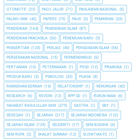
OTOMOTIF
(23)
PACU JALUR
(71)
PAHLAWAN NASIONAL
(6)
PALING UNIK
(42)
PAPERS
(75)
PAUD
(5)
PEMIKIRAN
(20)
PENDIDIKAN
(164)
PENDIDIKAN ISLAM
(87)
PENDIDIKAN PANCASILA
(56)
PENEMUAN BARU
(9)
PENGERTIAN
(120)
PENJAS
(40)
PERADABAN ISLAM
(56)
PERGERAKAN NASIONAL
(15)
PERMENDIKBUD
(6)
PERTANIAN
(10)
PETERNAKAN
(1)
PGSD
(12)
PRAMUKA
(1)
PRODUK BARU
(3)
PSIKOLOGI
(35)
PUASA
(8)
RAMADHAN BERKAH
(16)
RELATIONSHIP
(1)
RENUNGAN
(42)
RESEARCH
(6)
REVEIW
(12)
RPP SD
(1)
RUKUN IMAN
(6)
SAHABAT RASULULLAH SAW
(279)
SASTRA
(1)
SBY
(1)
SEDEQAH
(1)
SEJARAH
(217)
SEJARAH INDONESIA
(132)
SEJARAH ISLAM
(129)
SELEBRITI
(17)
SENI BUDAYA
(6)
SENI RUPA
(2)
SHALAT SUNNAH
(12)
SIJONTIAK FC
(1)