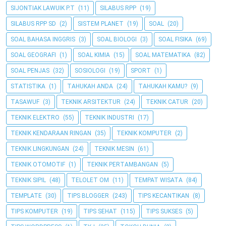
SIJONTIAK LAWUIK P.T
(11)
SILABUS RPP
(19)
SILABUS RPP SD
(2)
SISTEM PLANET
(19)
SOAL
(20)
SOAL BAHASA INGGRIS
(3)
SOAL BIOLOGI
(3)
SOAL FISIKA
(69)
SOAL GEOGRAFI
(1)
SOAL KIMIA
(15)
SOAL MATEMATIKA
(82)
SOAL PENJAS
(32)
SOSIOLOGI
(19)
SPORT
(1)
STATISTIKA
(1)
TAHUKAH ANDA
(24)
TAHUKAH KAMU?
(9)
TASAWUF
(3)
TEKNIK ARSITEKTUR
(24)
TEKNIK CATUR
(20)
TEKNIK ELEKTRO
(55)
TEKNIK INDUSTRI
(17)
TEKNIK KENDARAAN RINGAN
(35)
TEKNIK KOMPUTER
(2)
TEKNIK LINGKUNGAN
(24)
TEKNIK MESIN
(61)
TEKNIK OTOMOTIF
(1)
TEKNIK PERTAMBANGAN
(5)
TEKNIK SIPIL
(48)
TELOLET OM
(11)
TEMPAT WISATA
(84)
TEMPLATE
(30)
TIPS BLOGGER
(243)
TIPS KECANTIKAN
(8)
TIPS KOMPUTER
(19)
TIPS SEHAT
(115)
TIPS SUKSES
(5)