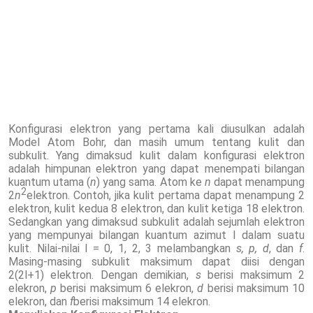
Konfigurasi elektron yang pertama kali diusulkan adalah
Model Atom Bohr, dan masih umum tentang kulit dan
subkulit. Yang dimaksud kulit dalam konfigurasi elektron
adalah himpunan elektron yang dapat menempati bilangan
kuantum utama (
n
) yang sama. Atom ke
n
dapat menampung
2
2
n
elektron. Contoh, jika kulit pertama dapat menampung 2
elektron, kulit kedua 8 elektron, dan kulit ketiga 18 elektron.
Sedangkan yang dimaksud subkulit adalah sejumlah elektron
yang mempunyai bilangan kuantum azimut l dalam suatu
kulit. Nilai-nilai l = 0, 1, 2, 3 melambangkan
s, p, d
, dan
f
.
Masing-masing subkulit maksimum dapat diisi dengan
2(2l+1) elektron. Dengan demikian,
s
berisi maksimum 2
elekron,
p
berisi maksimum 6 elekron,
d
berisi maksimum 10
elekron, dan
f
berisi maksimum 14 elekron.