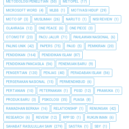
METODOLOGI PENELITIAN
(50)
METOPEL
(17)
MICROSOFT WORD
(4)
MLBB
(1)
MOTIVASI HIDUP
(29)
MOTO GP
(3)
MUSLIMAH
(26)
NARUTO
(1)
NISI REVIEW
(1)
OLAHRAGA
(12)
ONE PEACE
(6)
ONE PIECE
(3)
OTOMOTIF
(23)
PACU JALUR
(71)
PAHLAWAN NASIONAL
(6)
PALING UNIK
(42)
PAPERS
(75)
PAUD
(5)
PEMIKIRAN
(20)
PENDIDIKAN
(164)
PENDIDIKAN ISLAM
(87)
PENDIDIKAN PANCASILA
(56)
PENEMUAN BARU
(9)
PENGERTIAN
(120)
PENJAS
(40)
PERADABAN ISLAM
(56)
PERGERAKAN NASIONAL
(15)
PERMENDIKBUD
(6)
PERTANIAN
(10)
PETERNAKAN
(1)
PGSD
(12)
PRAMUKA
(1)
PRODUK BARU
(3)
PSIKOLOGI
(35)
PUASA
(8)
RAMADHAN BERKAH
(16)
RELATIONSHIP
(1)
RENUNGAN
(42)
RESEARCH
(6)
REVEIW
(12)
RPP SD
(1)
RUKUN IMAN
(6)
SAHABAT RASULULLAH SAW
(279)
SASTRA
(1)
SBY
(1)