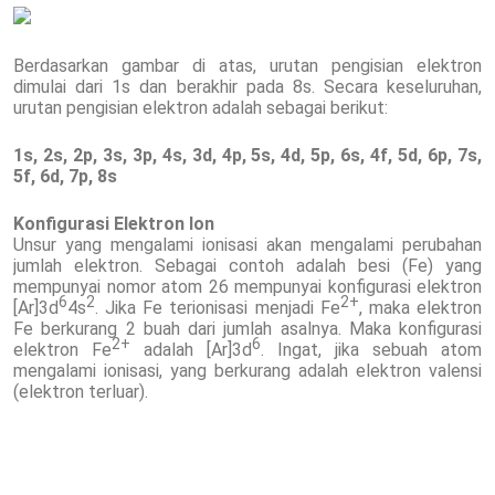
Berdasarkan gambar di atas, urutan pengisian elektron
dimulai dari 1s dan berakhir pada 8s. Secara keseluruhan,
urutan pengisian elektron adalah sebagai berikut:
1s, 2s, 2p, 3s, 3p, 4s, 3d, 4p, 5s, 4d, 5p, 6s, 4f, 5d, 6p, 7s,
5f, 6d, 7p, 8s
Konfigurasi Elektron Ion
Unsur yang mengalami ionisasi akan mengalami perubahan
jumlah elektron. Sebagai contoh adalah besi (Fe) yang
mempunyai nomor atom 26 mempunyai konfigurasi elektron
6
2
2
+
[Ar]3d
4s
. Jika Fe terionisasi menjadi Fe
, maka elektron
Fe berkurang 2 buah dari jumlah asalnya. Maka konfigurasi
2
+
6
elektron Fe
adalah [Ar]3d
. Ingat, jika sebuah atom
mengalami ionisasi, yang berkurang adalah elektron valensi
(elektron terluar).