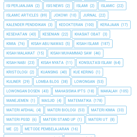
ISI PERJANJIAN
(2)
ISIS NEWS
(2)
ISLAMI
(2)
ISLAMIC
(22)
ISLAMIC ARTICLES
(89)
JOKOWI
(10)
JURNAL
(22)
KALENDER PENDIDIKAN
(3)
KEDOKTERAN
(100)
KERAJAAN
(17)
KESEHATAN
(43)
KESENIAN
(22)
KHASIAT OBAT
(3)
KIMIA
(76)
KISAH ABU NAWAS
(5)
KISAH ISLAMI
(187)
KISAH MALAIKAT
(15)
KISAH MUHAMMAD SAW
(46)
KISAH NABI
(23)
KISAH NYATA
(11)
KONSULTASI ISLAM
(64)
KRISTOLOGI
(2)
KUANSING
(40)
KUE KERING
(1)
KULINER
(29)
LOMBA BLOG
(38)
LOWONGAN
(53)
LOWONGAN DOSEN
(43)
MAHASISWA IPTS
(18)
MAKALAH
(105)
MANEJEMEN
(1)
MASJID
(4)
MATEMATIKA
(178)
MATERI AFDHAL
(4)
MATERI BIOLOGI
(53)
MATERI KIMIA
(33)
MATERI PGSD
(6)
MATERI STAND UP
(1)
MATERI UT
(8)
ME
(2)
METODE PEMBELAJARAN
(16)