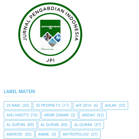
LABEL MATERI
25 NABI
(25)
25 PROPHETS
(17)
AFF 2016
(6)
AHLAK
(32)
AHLI HADITS
(76)
AKHIR ZAMAN
(2)
AKIDAH
(62)
AL QUR'AN
(85)
AL QURAN
(60)
AL-QURAN
(37)
ANDROID
(82)
ANIME
(3)
ANTROPOLOGI
(27)