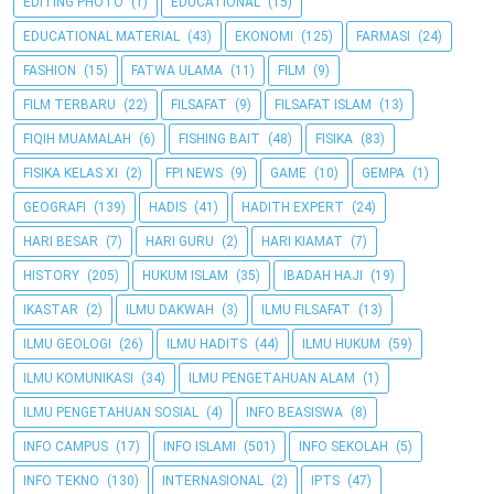
EDITING PHOTO
(1)
EDUCATIONAL
(15)
EDUCATIONAL MATERIAL
(43)
EKONOMI
(125)
FARMASI
(24)
FASHION
(15)
FATWA ULAMA
(11)
FILM
(9)
FILM TERBARU
(22)
FILSAFAT
(9)
FILSAFAT ISLAM
(13)
FIQIH MUAMALAH
(6)
FISHING BAIT
(48)
FISIKA
(83)
FISIKA KELAS XI
(2)
FPI NEWS
(9)
GAME
(10)
GEMPA
(1)
GEOGRAFI
(139)
HADIS
(41)
HADITH EXPERT
(24)
HARI BESAR
(7)
HARI GURU
(2)
HARI KIAMAT
(7)
HISTORY
(205)
HUKUM ISLAM
(35)
IBADAH HAJI
(19)
IKASTAR
(2)
ILMU DAKWAH
(3)
ILMU FILSAFAT
(13)
ILMU GEOLOGI
(26)
ILMU HADITS
(44)
ILMU HUKUM
(59)
ILMU KOMUNIKASI
(34)
ILMU PENGETAHUAN ALAM
(1)
ILMU PENGETAHUAN SOSIAL
(4)
INFO BEASISWA
(8)
INFO CAMPUS
(17)
INFO ISLAMI
(501)
INFO SEKOLAH
(5)
INFO TEKNO
(130)
INTERNASIONAL
(2)
IPTS
(47)