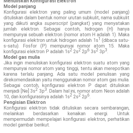
Menuliskan Konfigurasi Elektron
Model panjang
Konfigurasi elektron yang paling umum (model panjang)
dituliskan dalam bentuk nomor urutan subkulit, nama subkulit
yang diikuti angka
superscript
(pangkat) yang menyatakan
jumlah elektron. Sebagai contoh, hidrogen (H) hanya
mempunyai sebuah elektron (nomor atom H adalah 1). Maka
1
konfigurasi elektron untuk hidrogen adalah 1s
(dibaca satu-
s-satu). Fosfor (P) mempunyai nomor atom 15. Maka
2
2
6
2
3
konfigurasi elektron P adalah 1s
2s
2p
3s
3p
.
Model gas mulia
Jika ingin menuliskan konfigurasi elektron suatu atom yang
mempunyai nomor atom yang tinggi, tentu akan merepotkan
karena terlalu panjang. Ada satu model penulisan yang
direkomendasikan yaitu menggunakan nomor atom gas mulia.
Sebagai contoh, konfigurasi elektron P dapat dituliskan
2
3
menjadi [Ne] 3s
3p
. Dalam hal ini, nomor atom Neon adalah
2
2
6
10, dan konfigurasinya adalah 1s
2s
2p
.
Pengisian Elektron
Konfigurasi elektron tidak dituliskan secara sembarangan,
melainkan berdasarkan kenaikan energi. Untuk
mempermudah mempelajari konfigurasi elektron, perhatikan
model gambar berikut.