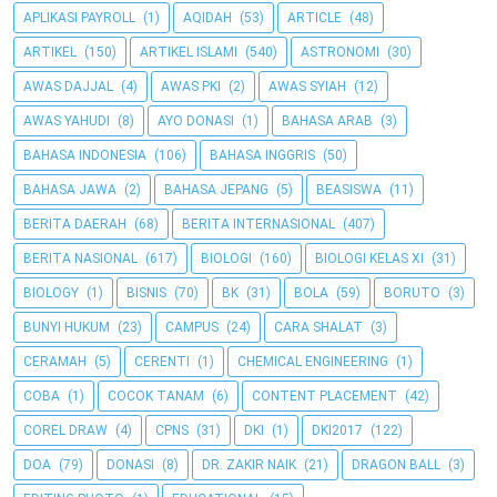
APLIKASI PAYROLL
(1)
AQIDAH
(53)
ARTICLE
(48)
ARTIKEL
(150)
ARTIKEL ISLAMI
(540)
ASTRONOMI
(30)
AWAS DAJJAL
(4)
AWAS PKI
(2)
AWAS SYIAH
(12)
AWAS YAHUDI
(8)
AYO DONASI
(1)
BAHASA ARAB
(3)
BAHASA INDONESIA
(106)
BAHASA INGGRIS
(50)
BAHASA JAWA
(2)
BAHASA JEPANG
(5)
BEASISWA
(11)
BERITA DAERAH
(68)
BERITA INTERNASIONAL
(407)
BERITA NASIONAL
(617)
BIOLOGI
(160)
BIOLOGI KELAS XI
(31)
BIOLOGY
(1)
BISNIS
(70)
BK
(31)
BOLA
(59)
BORUTO
(3)
BUNYI HUKUM
(23)
CAMPUS
(24)
CARA SHALAT
(3)
CERAMAH
(5)
CERENTI
(1)
CHEMICAL ENGINEERING
(1)
COBA
(1)
COCOK TANAM
(6)
CONTENT PLACEMENT
(42)
COREL DRAW
(4)
CPNS
(31)
DKI
(1)
DKI2017
(122)
DOA
(79)
DONASI
(8)
DR. ZAKIR NAIK
(21)
DRAGON BALL
(3)