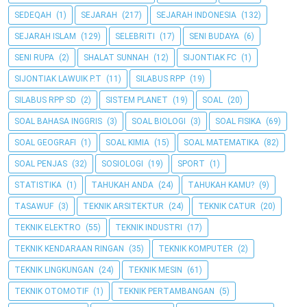
SEDEQAH
(1)
SEJARAH
(217)
SEJARAH INDONESIA
(132)
SEJARAH ISLAM
(129)
SELEBRITI
(17)
SENI BUDAYA
(6)
SENI RUPA
(2)
SHALAT SUNNAH
(12)
SIJONTIAK FC
(1)
SIJONTIAK LAWUIK P.T
(11)
SILABUS RPP
(19)
SILABUS RPP SD
(2)
SISTEM PLANET
(19)
SOAL
(20)
SOAL BAHASA INGGRIS
(3)
SOAL BIOLOGI
(3)
SOAL FISIKA
(69)
SOAL GEOGRAFI
(1)
SOAL KIMIA
(15)
SOAL MATEMATIKA
(82)
SOAL PENJAS
(32)
SOSIOLOGI
(19)
SPORT
(1)
STATISTIKA
(1)
TAHUKAH ANDA
(24)
TAHUKAH KAMU?
(9)
TASAWUF
(3)
TEKNIK ARSITEKTUR
(24)
TEKNIK CATUR
(20)
TEKNIK ELEKTRO
(55)
TEKNIK INDUSTRI
(17)
TEKNIK KENDARAAN RINGAN
(35)
TEKNIK KOMPUTER
(2)
TEKNIK LINGKUNGAN
(24)
TEKNIK MESIN
(61)
TEKNIK OTOMOTIF
(1)
TEKNIK PERTAMBANGAN
(5)