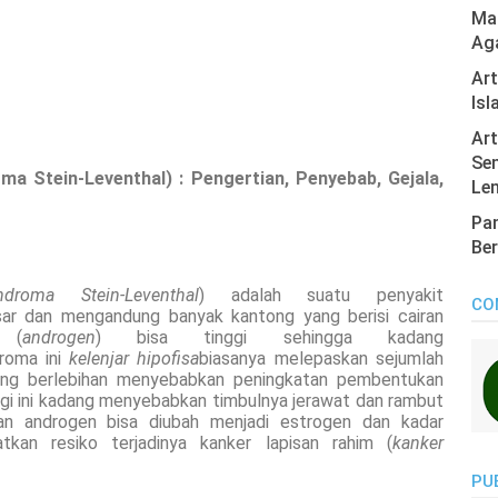
Mas
Ag
Ar
Isl
Art
Sen
oma Stein-Leventhal)
: Pengertian, Penyebab, Gejala,
Len
Pan
Ber
ndroma Stein-Leventhal
) adalah suatu penyakit
CO
sar dan mengandung banyak kantong yang berisi cairan
 (
androgen
) bisa tinggi sehingga kadang
droma ini
kelenjar hipofisa
biasanya melepaskan sejumlah
ang berlebihan menyebabkan peningkatan pembentukan
gi ini kadang menyebabkan timbulnya jerawat dan rambut
gian androgen bisa diubah menjadi estrogen dan kadar
tkan resiko terjadinya kanker lapisan rahim (
kanker
PU