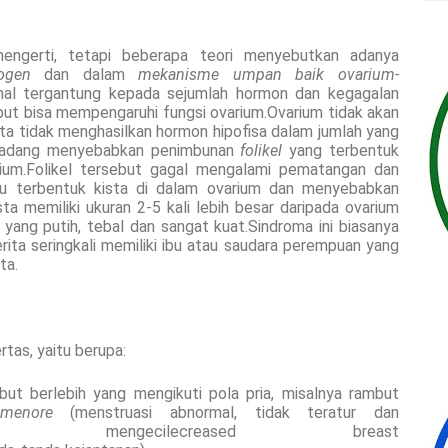
ngerti, tetapi beberapa teori menyebutkan adanya
rogen
dan dalam
mekanisme umpan baik ovarium-
mal tergantung kepada sejumlah hormon dan kegagalan
ut bisa mempengaruhi fungsi ovarium.Ovarium tidak akan
ita tidak menghasilkan hormon hipofisa dalam jumlah yang
 kadang menyebabkan penimbunan
folikel
yang terbentuk
ium.Folikel tersebut gagal mengalami pematangan dan
itu terbentuk kista di dalam ovarium dan menyebabkan
a memiliki ukuran 2-5 kali lebih besar daripada ovarium
r yang putih, tebal dan sangat kuat.Sindroma ini biasanya
ita seringkali memiliki ibu atau saudara perempuan yang
ta.
tas, yaitu berupa:
t berlebih yang mengikuti pola pria, misalnya rambut
omenore
(menstruasi abnormal, tidak teratur dan
yudara mengecilecreased breast