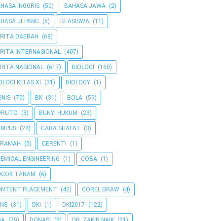
HASA INGGRIS
(50)
BAHASA JAWA
(2)
HASA JEPANG
(5)
BEASISWA
(11)
RITA DAERAH
(68)
RITA INTERNASIONAL
(407)
RITA NASIONAL
(617)
BIOLOGI
(160)
OLOGI KELAS XI
(31)
BIOLOGY
(1)
SNIS
(70)
BK
(31)
BOLA
(59)
ORUTO
(3)
BUNYI HUKUM
(23)
AMPUS
(24)
CARA SHALAT
(3)
ERAMAH
(5)
CERENTI
(1)
EMICAL ENGINEERING
(1)
COBA
(1)
OCOK TANAM
(6)
ONTENT PLACEMENT
(42)
COREL DRAW
(4)
NS
(31)
DKI
(1)
DKI2017
(122)
OA
(79)
DONASI
(8)
DR. ZAKIR NAIK
(21)