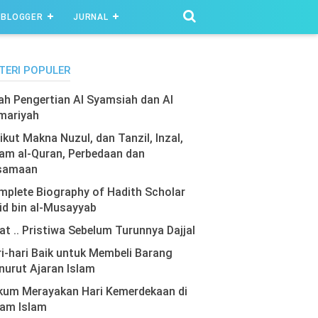
BLOGGER
JURNAL
TERI POPULER
lah Pengertian Al Syamsiah dan Al
mariyah
ikut Makna Nuzul, dan Tanzil, Inzal,
am al-Quran, Perbedaan dan
samaan
plete Biography of Hadith Scholar
id bin al-Musayyab
at .. Pristiwa Sebelum Turunnya Dajjal
i-hari Baik untuk Membeli Barang
urut Ajaran Islam
kum Merayakan Hari Kemerdekaan di
lam Islam