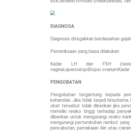
sizeJerawat
Virilisasi
(maskulinisasi, ta
DIAGNOSA
Diagnosis ditegakkan berdasarkan gejala
Pemeriksaan yang biasa dilakukan:
Kadar LH dan FSH (rasio
vagina
Laparoskopi
Biopsi
ovariumKadar 
PENGOBATAN
Pengobatan tergantung kepada jeni
kehamilan. Jika tidak terjadi hirsutisme,
obat tersebut tidak diberikan jika pe
memiliki resiko tinggi terhadap penya
diberikan untuk mengurangi resiko kan
mengurangi pertumbuhan rambut yang b
pencabutan, pemakaian lilin atau cair