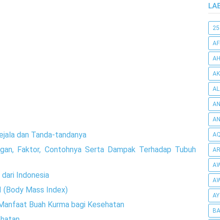
LA
25
AF
AH
AK
AL
AN
A
Gejala dan Tanda-tandanya
AQ
ngan, Faktor, Contohnya Serta Dampak Terhadap Tubuh
AR
AW
 dari Indonesia
AW
 (Body Mass Index)
AY
 Manfaat Buah Kurma bagi Kesehatan
BA
ehatan