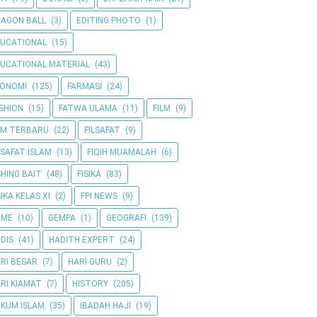
AGON BALL
(3)
EDITING PHOTO
(1)
UCATIONAL
(15)
UCATIONAL MATERIAL
(43)
KONOMI
(125)
FARMASI
(24)
SHION
(15)
FATWA ULAMA
(11)
FILM
(9)
LM TERBARU
(22)
FILSAFAT
(9)
LSAFAT ISLAM
(13)
FIQIH MUAMALAH
(6)
SHING BAIT
(48)
FISIKA
(83)
SIKA KELAS XI
(2)
FPI NEWS
(9)
AME
(10)
GEMPA
(1)
GEOGRAFI
(139)
DIS
(41)
HADITH EXPERT
(24)
RI BESAR
(7)
HARI GURU
(2)
RI KIAMAT
(7)
HISTORY
(205)
KUM ISLAM
(35)
IBADAH HAJI
(19)