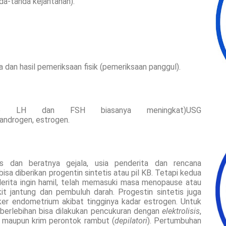
nda-tanda kejantanan).
 dan hasil pemeriksaan fisik (pemeriksaan panggul).
 LH dan FSH biasanya meningkat)USG
androgen, estrogen.
s dan beratnya gejala, usia penderita dan rencana
 bisa diberikan progentin sintetis atau pil KB. Tetapi kedua
nderita ingin hamil, telah memasuki masa menopause atau
kit jantung dan pembuluh darah. Progestin sintetis juga
ker endometrium akibat tingginya kadar estrogen. Untuk
erlebihan bisa dilakukan pencukuran dengan
elektrolisis
,
an maupun krim perontok rambut (
depilatori
). Pertumbuhan