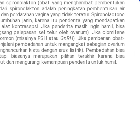
engan spironolakton (obat yang menghambat pembentukan
dari spironolakton adalah peningkatan pembentukan air
 dan perdarahan vagina yang tidak teratur. Spironolactone
umbuhan janin, karena itu penderita yang mendapatkan
lat kontrasepsi. Jika penderita masih ingin hamil, bisa
sang pelepasan sel telur oleh ovarium). Jika clomifene
h hormon (misalnya FSH atau
GnRH
). Jika pemberian obat-
menjalani pembedahan untuk mengangkat sebagian ovarium
nghancurkan kista dengan arus listrik). Pembedahan bisa
api biasanya merupakan pilihan terakhir karena bisa
rut dan mengurangi kemampuan penderita untuk hamil.