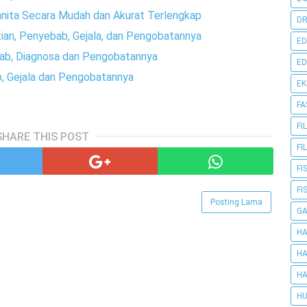
nita Secara Mudah dan Akurat Terlengkap
DR
rtian, Penyebab, Gejala, dan Pengobatannya
ED
bab, Diagnosa dan Pengobatannya
ED
ab, Gejala dan Pengobatannya
E
FA
FI
SHARE THIS POST
FI
FI
FI
Posting Lama
G
HA
HA
HA
HU