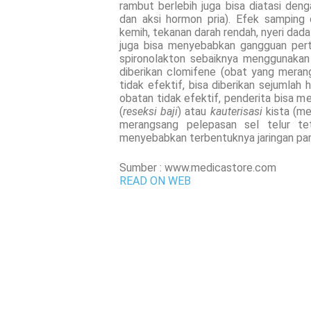
rambut berlebih juga bisa diatasi d
dan aksi hormon pria). Efek samping 
kemih, tekanan darah rendah, nyeri dada
juga bisa menyebabkan gangguan pert
spironolakton sebaiknya menggunakan a
diberikan clomifene (obat yang merang
tidak efektif, bisa diberikan sejumla
obatan tidak efektif, penderita bisa 
(
reseksi baji
) atau
kauterisasi
kista (me
merangsang pelepasan sel telur tet
menyebabkan terbentuknya jaringan pa
Sumber : www.medicastore.com
READ ON WEB