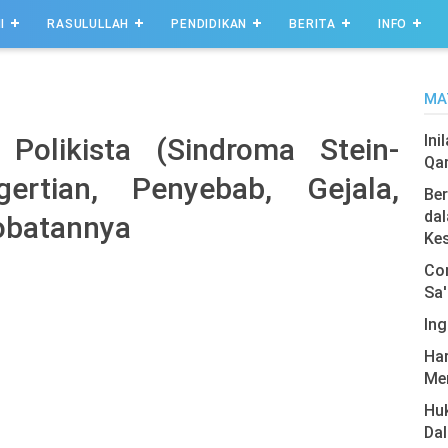
I
RASULULLAH
PENDIDIKAN
BERITA
INFO
MA
Ini
Polikista (Sindroma Stein-
Qa
ertian, Penyebab, Gejala,
Ber
dal
obatannya
Ke
Com
Sa'
Ing
Har
Men
Hu
Da