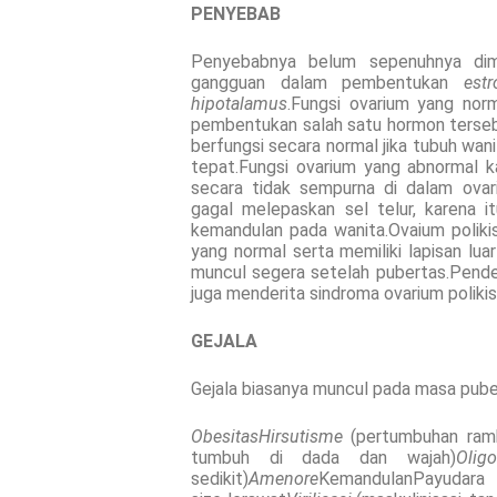
PENYEBAB
Penyebabnya belum sepenuhnya dime
gangguan dalam pembentukan
est
hipotalamus
.Fungsi ovarium yang nor
pembentukan salah satu hormon terseb
berfungsi secara normal jika tubuh wan
tepat.Fungsi ovarium yang abnormal
secara tidak sempurna di dalam ovar
gagal melepaskan sel telur, karena 
kemandulan pada wanita.Ovaium polikist
yang normal serta memiliki lapisan lua
muncul segera setelah pubertas.Pender
juga menderita sindroma ovarium polikis
GEJALA
Gejala biasanya muncul pada masa puber
Obesitas
Hirsutisme
(pertumbuhan rambu
tumbuh di dada dan wajah)
Olig
sedikit)
Amenore
KemandulanPa