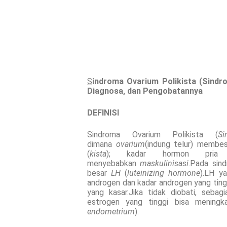
S
indroma Ovarium Polikista (Sindr
Diagnosa, dan Pengobatannya
DEFINISI
Sindroma Ovarium Polikista (
Si
dimana
ovarium
(indung telur) membe
(
kista
); kadar hormon pria
menyebabkan
maskulinisasi
.Pada sin
besar
LH
(
luteinizing hormone
).LH y
androgen dan kadar androgen yang ting
yang kasar.Jika tidak diobati, seba
estrogen yang tinggi bisa meningka
endometrium
).