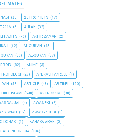
BEL MATERI
 NABI
(25)
25 PROPHETS
(17)
F 2016
(6)
AHLAK
(32)
LI HADITS
(76)
AKHIR ZAMAN
(2)
IDAH
(62)
AL QUR'AN
(85)
 QURAN
(60)
AL-QURAN
(37)
DROID
(82)
ANIME
(3)
NTROPOLOGI
(27)
APLIKASI PAYROLL
(1)
IDAH
(53)
ARTICLE
(48)
ARTIKEL
(150)
TIKEL ISLAMI
(540)
ASTRONOMI
(30)
AS DAJJAL
(4)
AWAS PKI
(2)
AS SYIAH
(12)
AWAS YAHUDI
(8)
O DONASI
(1)
BAHASA ARAB
(3)
HASA INDONESIA
(106)