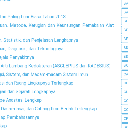
BA
BA
an Paling Luar Biasa Tahun 2018
BE
ujuan, Metode, Kerugian dan Keuntungan Pemakaian Alat
BE
BE
an, Statistik, dan Penjelasan Lengkapnya
BI
nan, Diagnosis, dan Teknologinya
BI
ejala Penyakitnya
n Arti Lambang Kedokteran (ASCLEPIUS dan KADESIUS)
B
ungsi, Sistem, dan Macam-macam Sistem Imun
C
asi dan Ruang Lingkupnya Terlengkap
C
gian dan Sejarah Lengkapnya
CH
ype Anastesi Lengkap
C
h, Dasar-dasar, dan Cabang Ilmu Bedah Terlengkap
C
kap Pembahasannya
CP
gkap
D