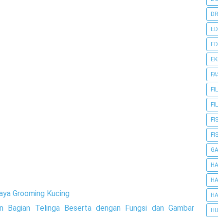
DR
ED
ED
E
FA
FI
FI
FI
FI
G
HA
HA
iaya Grooming Kucing
HA
an Bagian Telinga Beserta dengan Fungsi dan Gambar
HU