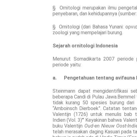
§ Ornitologi merupakan ilmu pengetahu
penyebaran, dan kehidupannya (sumber: 
§ Ornitologi (dari Bahasa Yunani: ορνι
zoologi yang mempelajari burung.
Sejarah ornitologi Indonesia
Menurut Somadikarta 2007 periode p
periode yaitu:
a.
Pengetahuan tentang avifauna 
Steinmann dapat mengidentifikasi se
beberapa Candi di Pulau Jawa.Bemmel
tidak kurang 50 spesies burung dari
“Amboinsch Dierboek”. Catatan tentang 
Valentijn (1726) untuk menulis bab
Indien (Vol. 3)
”
Keyakinan bahwa Valenti
buku Valentijn
Oud-en Nieuw Oost-Ind
telah merasakan daging Kasuari pada ta