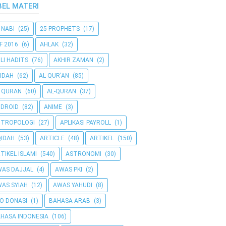
BEL MATERI
 NABI
(25)
25 PROPHETS
(17)
F 2016
(6)
AHLAK
(32)
LI HADITS
(76)
AKHIR ZAMAN
(2)
IDAH
(62)
AL QUR'AN
(85)
 QURAN
(60)
AL-QURAN
(37)
DROID
(82)
ANIME
(3)
NTROPOLOGI
(27)
APLIKASI PAYROLL
(1)
IDAH
(53)
ARTICLE
(48)
ARTIKEL
(150)
TIKEL ISLAMI
(540)
ASTRONOMI
(30)
AS DAJJAL
(4)
AWAS PKI
(2)
AS SYIAH
(12)
AWAS YAHUDI
(8)
O DONASI
(1)
BAHASA ARAB
(3)
HASA INDONESIA
(106)