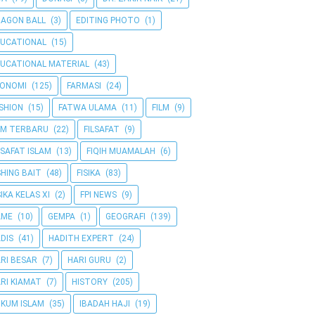
AGON BALL
(3)
EDITING PHOTO
(1)
UCATIONAL
(15)
UCATIONAL MATERIAL
(43)
KONOMI
(125)
FARMASI
(24)
SHION
(15)
FATWA ULAMA
(11)
FILM
(9)
LM TERBARU
(22)
FILSAFAT
(9)
LSAFAT ISLAM
(13)
FIQIH MUAMALAH
(6)
SHING BAIT
(48)
FISIKA
(83)
SIKA KELAS XI
(2)
FPI NEWS
(9)
AME
(10)
GEMPA
(1)
GEOGRAFI
(139)
DIS
(41)
HADITH EXPERT
(24)
RI BESAR
(7)
HARI GURU
(2)
RI KIAMAT
(7)
HISTORY
(205)
KUM ISLAM
(35)
IBADAH HAJI
(19)