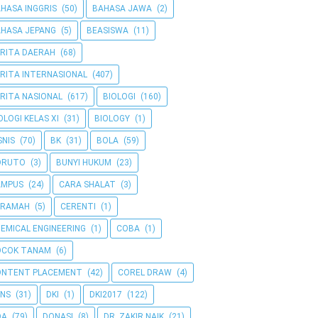
HASA INGGRIS
(50)
BAHASA JAWA
(2)
HASA JEPANG
(5)
BEASISWA
(11)
RITA DAERAH
(68)
RITA INTERNASIONAL
(407)
RITA NASIONAL
(617)
BIOLOGI
(160)
OLOGI KELAS XI
(31)
BIOLOGY
(1)
SNIS
(70)
BK
(31)
BOLA
(59)
ORUTO
(3)
BUNYI HUKUM
(23)
AMPUS
(24)
CARA SHALAT
(3)
ERAMAH
(5)
CERENTI
(1)
EMICAL ENGINEERING
(1)
COBA
(1)
OCOK TANAM
(6)
ONTENT PLACEMENT
(42)
COREL DRAW
(4)
NS
(31)
DKI
(1)
DKI2017
(122)
OA
(79)
DONASI
(8)
DR. ZAKIR NAIK
(21)