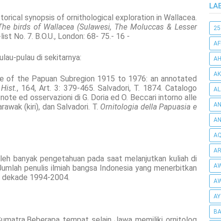
LA
rical synopsis of ornithological exploration in Wallacea.
The birds of Wallacea (Sulawesi, The Moluccas & Lesser
25
list No. 7. B.O.U., London: 68- 75.- 16 -
AF
lau-pulau di sekitarnya:
AH
AK
ature of the Papuan Subregion 1915 to 1976: an annotated
Hist.
, 164, Art. 3: 379-465. Salvadori, T. 1874. Catalogo
AL
note ed osservazioni di G. Doria ed O. Beccari intorno alle
AN
rawak (kiri), dan Salvadori. T.
Ornitologia della Papuasia e
A
AQ
AR
eh banyak pengetahuan pada saat melanjutkan kuliah di
AW
Jumlah penulis ilmiah bangsa Indonesia yang menerbitkan
da dekade 1994-2004.
AW
AY
BA
Sumatra.Beberapa tempat selain Jawa memiliki ornitolog