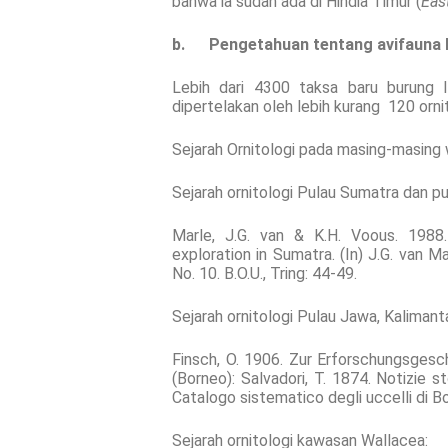
bahwa ia sudah ada di Hindia Timur (
Eas
b.
Pengetahuan tentang avifauna 
Lebih dari 4300 taksa baru burung
dipertelakan oleh lebih kurang 120 orn
Sejarah Ornitologi pada masing-masing wi
Sejarah ornitologi Pulau Sumatra dan pu
Marle, J.G. van & K.H. Voous. 1988. 
exploration in Sumatra. (In) J.G. van M
No. 10. B.O.U., Tring: 44-49.
Sejarah ornitologi Pulau Jawa, Kalimanta
Finsch, O. 1906. Zur Erforschungsgesc
(Borneo): Salvadori, T. 1874. Notizie sto
Catalogo sistematico degli uccelli di B
Sejarah ornitologi kawasan Wallacea: