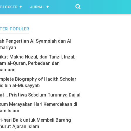
BLOGGER
JURNAL
TERI POPULER
lah Pengertian Al Syamsiah dan Al
mariyah
ikut Makna Nuzul, dan Tanzil, Inzal,
am al-Quran, Perbedaan dan
samaan
plete Biography of Hadith Scholar
id bin al-Musayyab
at .. Pristiwa Sebelum Turunnya Dajjal
kum Merayakan Hari Kemerdekaan di
lam Islam
i-hari Baik untuk Membeli Barang
urut Ajaran Islam