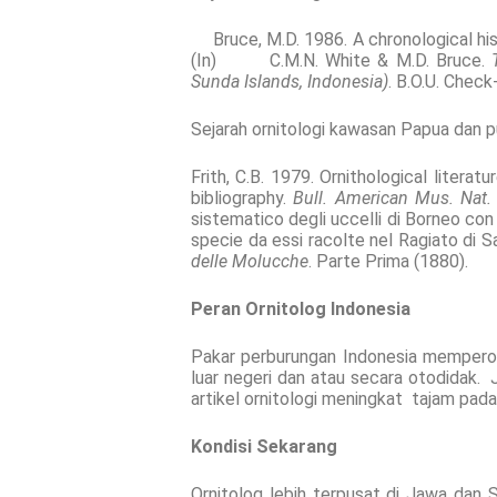
Bruce, M.D. 1986. A chronological histo
(In) C.M.N. White & M.D. Bruce.
Sunda Islands, Indonesia)
. B.O.U. Check-
Sejarah ornitologi kawasan Papua dan pu
Frith, C.B. 1979. Ornithological liter
bibliography.
Bull. American Mus. Nat. 
sistematico degli uccelli di Borneo con 
specie da essi racolte nel Ragiato di Sa
delle Molucche
. Parte Prima (1880).
Peran Ornitolog Indonesia
Pakar perburungan Indonesia memperol
luar negeri dan atau secara otodidak. 
artikel ornitologi meningkat tajam pa
Kondisi Sekarang
Ornitolog lebih terpusat di Jawa dan 