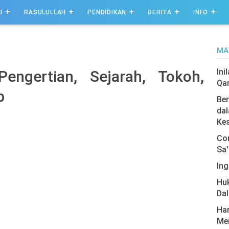
I
RASULULLAH
PENDIDIKAN
BERITA
INFO
MA
Ini
Pengertian, Sejarah, Tokoh,
Qa
p
Ber
dal
Ke
Com
Sa'
Ing
Hu
Da
Har
Men