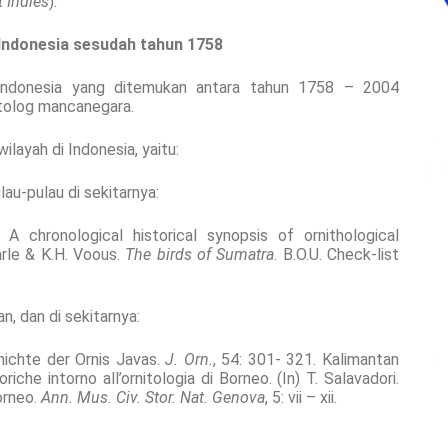
t Indies
).
Indonesia sesudah tahun 1758
 Indonesia yang ditemukan antara tahun 1758 – 2004
itolog mancanegara.
layah di Indonesia, yaitu:
lau-pulau di sekitarnya:
A chronological historical synopsis of ornithological
arle & K.H. Voous.
The birds of Sumatra
. B.O.U. Check-list
n, dan di sekitarnya:
hichte der Ornis Javas.
J. Orn.
, 54: 301- 321. Kalimantan
riche intorno all’ornitologia di Borneo. (In) T. Salavadori.
orneo.
Ann. Mus. Civ. Stor. Nat. Genova
, 5: vii – xii.