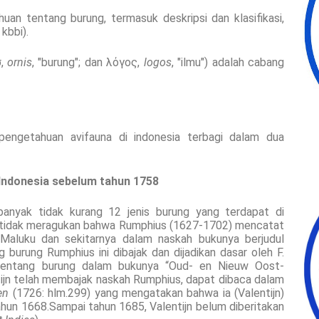
an tentang burung, termasuk deskripsi dan klasifikasi,
kbbi).
σ,
ornis
, "burung"; dan λόγος,
logos
, "ilmu") adalah cabang
engetahuan avifauna di indonesia terbagi dalam dua
Indonesia sebelum tahun 1758
banyak tidak kurang 12 jenis burung yang terdapat di
 tidak meragukan bahwa Rumphius (1627-1702) mencatat
 Maluku dan sekitarnya dalam naskah bukunya berjudul
burung Rumphius ini dibajak dan dijadikan dasar oleh F.
 tentang burung dalam bukunya “Oud- en Nieuw Oost-
jn telah membajak naskah Rumphius, dapat dibaca dalam
ien
(1726: hlm.299) yang mengatakan bahwa ia (Valentijn)
hun 1668.Sampai tahun 1685, Valentijn belum diberitakan