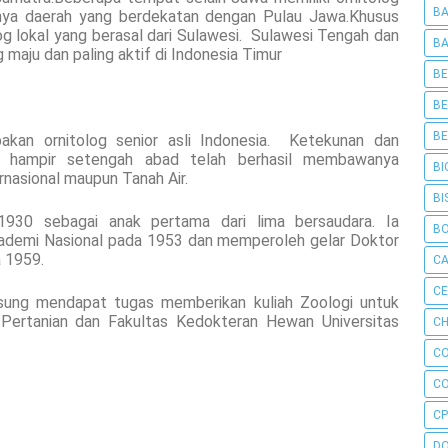
BA
snya daerah yang berdekatan dengan Pulau Jawa.Khusus
g lokal yang berasal dari Sulawesi. Sulawesi Tengah dan
BA
maju dan paling aktif di Indonesia Timur
BE
BE
BE
kan ornitolog senior asli Indonesia.
Ketekunan dan
ama hampir setengah abad telah berhasil membawanya
BI
nasional maupun Tanah Air.
BI
 1930 sebagai anak pertama dari lima bersaudara. Ia
B
Akademi Nasional pada 1953 dan memperoleh gelar Doktor
a 1959.
C
C
ngsung mendapat tugas memberikan kuliah Zoologi untuk
Pertanian dan Fakultas Kedokteran Hewan Universitas
CH
C
C
CP
D