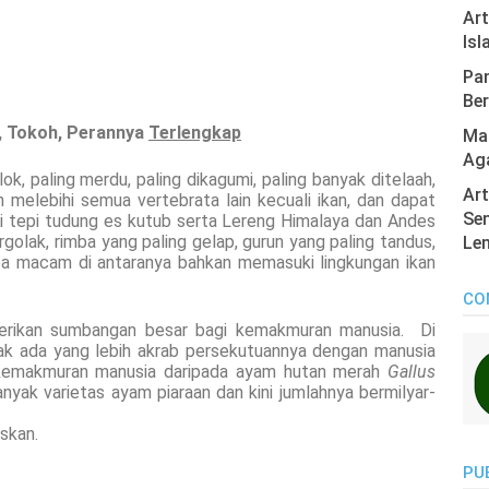
Ar
Isl
Pan
Ber
h, Tokoh, Perannya
Terlengkap
Mas
Ag
k, paling merdu, paling dikagumi, paling banyak ditelaah,
Art
h melebihi semua vertebrata lain kecuali ikan, dan dapat
Sen
ri tepi tudung es kutub serta Lereng Himalaya dan Andes
rgolak, rimba yang paling gelap, gurun yang paling tandus,
Len
apa macam di antaranya bahkan memasuki lingkungan ikan
CO
rikan sumbangan besar bagi kemakmuran manusia. Di
idak ada yang lebih akrab persekutuannya dengan manusia
 kemakmuran manusia daripada ayam hutan merah
Gallus
banyak varietas ayam piaraan dan kini jumlahnya bermilyar-
skan.
PU