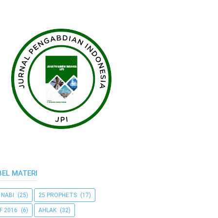
BEL MATERI
 NABI
(25)
25 PROPHETS
(17)
F 2016
(6)
AHLAK
(32)