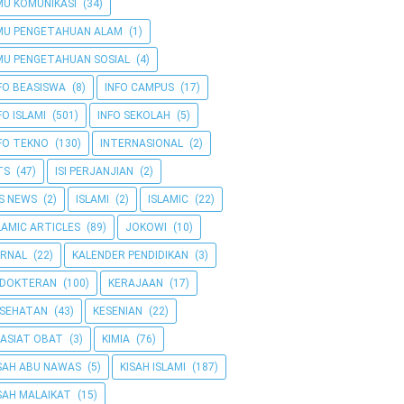
MU KOMUNIKASI
(34)
MU PENGETAHUAN ALAM
(1)
MU PENGETAHUAN SOSIAL
(4)
FO BEASISWA
(8)
INFO CAMPUS
(17)
FO ISLAMI
(501)
INFO SEKOLAH
(5)
FO TEKNO
(130)
INTERNASIONAL
(2)
TS
(47)
ISI PERJANJIAN
(2)
IS NEWS
(2)
ISLAMI
(2)
ISLAMIC
(22)
LAMIC ARTICLES
(89)
JOKOWI
(10)
RNAL
(22)
KALENDER PENDIDIKAN
(3)
EDOKTERAN
(100)
KERAJAAN
(17)
ESEHATAN
(43)
KESENIAN
(22)
ASIAT OBAT
(3)
KIMIA
(76)
SAH ABU NAWAS
(5)
KISAH ISLAMI
(187)
SAH MALAIKAT
(15)