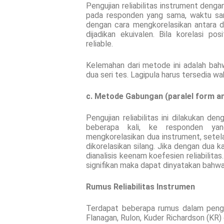
Pengujian reliabilitas instrument dengan
pada responden yang sama, waktu sama
dengan cara mengkorelasikan antara 
dijadikan ekuivalen. Bila korelasi po
reliable.
Kelemahan dari metode ini adalah ba
dua seri tes. Lagipula harus tersedia w
c. Metode Gabungan (paralel form an
Pengujian reliabilitas ini dilakukan d
beberapa kali, ke responden yang
mengkorelasikan dua instrument, setela
dikorelasikan silang. Jika dengan dua 
dianalisis keenam koefesien reliabilita
signifikan maka dapat dinyatakan bahwa
Rumus Reliabilitas Instrumen
Terdapat beberapa rumus dalam penguji
Flanagan, Rulon, Kuder Richardson (KR)