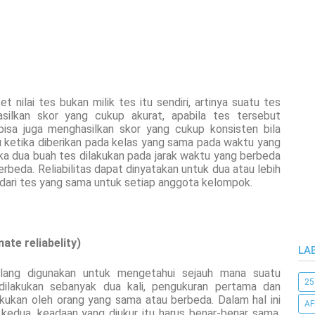
et nilai tes bukan milik tes itu sendiri, artinya suatu tes
silkan skor yang cukup akurat, apabila tes tersebut
bisa juga menghasilkan skor yang cukup konsisten bila
u ketika diberikan pada kelas yang sama pada waktu yang
jika dua buah tes dilakukan pada jarak waktu yang berbeda
rbeda. Reliabilitas dapat dinyatakan untuk dua atau lebih
dari tes yang sama untuk setiap anggota kelompok.
ate reliabelity)
LA
 ulang digunakan untuk mengetahui sejauh mana suatu
25
i dilakukan sebanyak dua kali, pengukuran pertama dan
kukan oleh orang yang sama atau berbeda. Dalam hal ini
AF
kedua, keadaan yang diukur itu harus benar-benar sama.