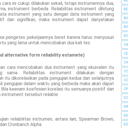
BE
 cara ini cukup dilakukan sekali, tetapi instrumennya dua,
, instrument berbeda. Reliabilitas instrument dihitung
BE
data instrument yang satu dengan data instrument yang
BI
sitif dan signifikan, maka instrument dapat danyatakan
BI
B
hwa pengetes pekerjaannya berat karena harus menyusun
aktu yang lama untuk mencobakan dua kali tes.
C
C
d alternative form reliability estamete)
CH
engan cara mencobakan dua instrument yang ekuivalen itu
C
 sama. Reliabilitas instrument dilakukan dengan
h itu dikorelasikan pada pengujian kedua dan selanjutnya
C
kali pengujian dalam waktu yang berbeda maka akan dapat
s. Bila keenam koefesien korelasi itu semuanya positif dan
CP
 instrument tersebut reliable.
D
DR
ED
an reliabilitas instrumen, antara lain; Spearman Brown,
 dan Cronbanch Alpha.
ED