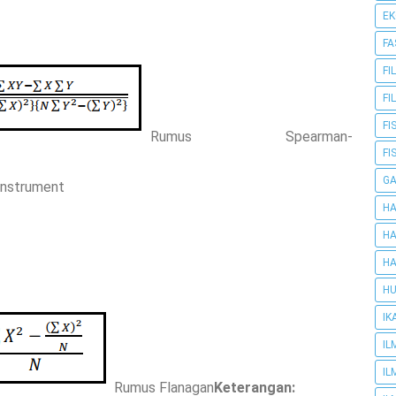
E
FA
FI
FI
FI
Rumus Spearman-
FI
G
 instrument
HA
HA
HA
HU
IK
IL
IL
Rumus Flanagan
Keterangan: