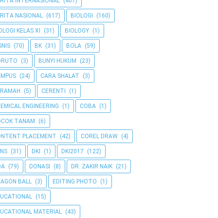
RITA INTERNASIONAL
(407)
RITA NASIONAL
(617)
BIOLOGI
(160)
OLOGI KELAS XI
(31)
BIOLOGY
(1)
SNIS
(70)
BK
(31)
BOLA
(59)
ORUTO
(3)
BUNYI HUKUM
(23)
AMPUS
(24)
CARA SHALAT
(3)
ERAMAH
(5)
CERENTI
(1)
EMICAL ENGINEERING
(1)
COBA
(1)
OCOK TANAM
(6)
ONTENT PLACEMENT
(42)
COREL DRAW
(4)
NS
(31)
DKI
(1)
DKI2017
(122)
OA
(79)
DONASI
(8)
DR. ZAKIR NAIK
(21)
AGON BALL
(3)
EDITING PHOTO
(1)
UCATIONAL
(15)
UCATIONAL MATERIAL
(43)