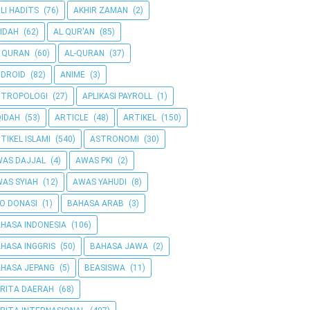
LI HADITS
(76)
AKHIR ZAMAN
(2)
IDAH
(62)
AL QUR'AN
(85)
 QURAN
(60)
AL-QURAN
(37)
DROID
(82)
ANIME
(3)
NTROPOLOGI
(27)
APLIKASI PAYROLL
(1)
IDAH
(53)
ARTICLE
(48)
ARTIKEL
(150)
TIKEL ISLAMI
(540)
ASTRONOMI
(30)
AS DAJJAL
(4)
AWAS PKI
(2)
AS SYIAH
(12)
AWAS YAHUDI
(8)
O DONASI
(1)
BAHASA ARAB
(3)
HASA INDONESIA
(106)
HASA INGGRIS
(50)
BAHASA JAWA
(2)
HASA JEPANG
(5)
BEASISWA
(11)
RITA DAERAH
(68)