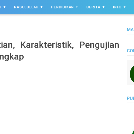
I
RASULULLAH
PENDIDIKAN
BERITA
INFO
MA
tian, Karakteristik, Pengujian
CO
engkap
PU