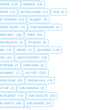
KONOMI
(125)
FARMASI
(24)
SHION
(15)
FATWA ULAMA
(11)
FILM
(9)
LM TERBARU
(22)
FILSAFAT
(9)
LSAFAT ISLAM
(13)
FIQIH MUAMALAH
(6)
SHING BAIT
(48)
FISIKA
(83)
SIKA KELAS XI
(2)
FPI NEWS
(9)
AME
(10)
GEMPA
(1)
GEOGRAFI
(139)
DIS
(41)
HADITH EXPERT
(24)
RI BESAR
(7)
HARI GURU
(2)
RI KIAMAT
(7)
HISTORY
(205)
KUM ISLAM
(35)
IBADAH HAJI
(19)
ASTAR
(2)
ILMU DAKWAH
(3)
MU FILSAFAT
(13)
ILMU GEOLOGI
(26)
MU HADITS
(44)
ILMU HUKUM
(59)