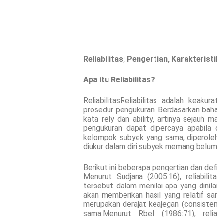
Reliabilitas; Pengertian
, Karakterist
Apa itu Reliabilitas?
ReliabilitasReliabilitas adalah keak
prosedur pengukuran. Berdasarkan bahasa, 
kata rely dan ability, artinya sejauh 
pengukuran dapat dipercaya apabila 
kelompok subyek yang sama, diperoleh
diukur dalam diri subyek memang belum
Berikut ini beberapa pengertian dan defi
Menurut Sudjana (2005:16), reliabili
tersebut dalam menilai apa yang dinila
akan memberikan hasil yang relatif sa
merupakan derajat keajegan (consisten
sama.Menurut Rbel (1986:71), reli