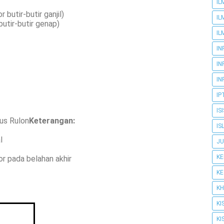
IL
 butir-butir ganjil)
IL
butir-butir genap)
IL
IN
IN
IN
IP
IS
us Rulon
Keterangan:
IS
l
JU
K
or pada belahan akhir
K
KH
KI
KI