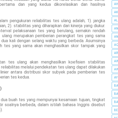
 pertama dan yang kedua dikorelasikan dan hasilnya
AH
AK
lam pengukuran reliabilitas tes ulang adalah; 1). jangka
AL
, 2). stabilitas yang diharapkan dari kinerja yang diukur.
AN
terval pelaksanaan tes yang berulang, semakin rendah
tes ulang merupakan pemberian perangkat tes yang sama
A
 dua kali dengan selang waktu yang berbeda. Asumsinya
AQ
leh tes yang sama akan menghasilkan skor tampak yang
AR
AW
atan tes ulang akan menghasilkan koefisien stabilitas
 reliabilitas melalui pendekatan tes ulang dapat dilakukan
AW
linier antara distribusi skor subyek pada pemberian tes
erian tes kedua.
AY
BA
t)
BA
h dua buah tes yang mempunyai kesamaan tujuan, tingkat
BA
ir soalnya berbeda, dalam istilah bahasa Inggris disebut
).
BE