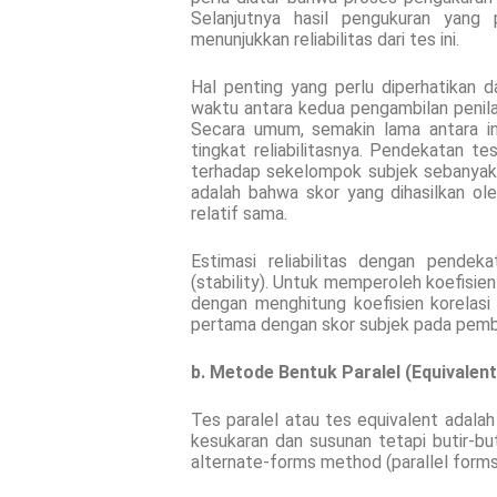
Selanjutnya hasil pengukuran yang
menunjukkan reliabilitas dari tes ini.
Hal penting yang perlu diperhatikan da
waktu antara kedua pengambilan penilaian
Secara umum, semakin lama antara in
tingkat reliabilitasnya. Pendekatan 
terhadap sekelompok subjek sebanyak
adalah bahwa skor yang dihasilkan o
relatif sama.
Estimasi reliabilitas dengan pendek
(stability). Untuk memperoleh koefisien
dengan menghitung koefisien korelasi 
pertama dengan skor subjek pada pemb
b. Metode Bentuk Paralel (Equivalen
Tes paralel atau tes equivalent adala
kesukaran dan susunan tetapi butir-but
alternate-forms method (parallel forms