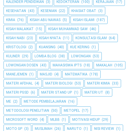
KALENDER PENDIDIKAN
(3)
KEDOKTERAN
(100)
KERAJAAN
(17)
KESEHATAN
(43)
KESENIAN
(22)
KHASIAT OBAT
(3)
KIMIA
(76)
KISAH ABU NAWAS
(5)
KISAH ISLAMI
(187)
KISAH MALAIKAT
(15)
KISAH MUHAMMAD SAW
(46)
KISAH NABI
(23)
KISAH NYATA
(11)
KONSULTASI ISLAM
(64)
KRISTOLOGI
(2)
KUANSING
(40)
KUE KERING
(1)
KULINER
(29)
LOMBA BLOG
(38)
LOWONGAN
(53)
LOWONGAN DOSEN
(43)
MAHASISWA IPTS
(18)
MAKALAH
(105)
MANEJEMEN
(1)
MASJID
(4)
MATEMATIKA
(178)
MATERI AFDHAL
(4)
MATERI BIOLOGI
(53)
MATERI KIMIA
(33)
MATERI PGSD
(6)
MATERI STAND UP
(1)
MATERI UT
(8)
ME
(2)
METODE PEMBELAJARAN
(16)
METODOLOGI PENELITIAN
(50)
METOPEL
(17)
MICROSOFT WORD
(4)
MLBB
(1)
MOTIVASI HIDUP
(29)
MOTO GP
(3)
MUSLIMAH
(26)
NARUTO
(1)
NISI REVIEW
(1)