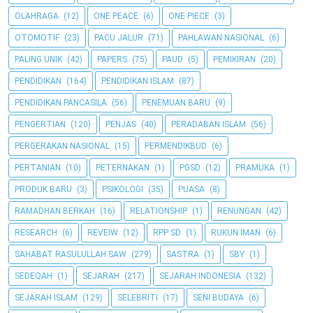
OLAHRAGA
(12)
ONE PEACE
(6)
ONE PIECE
(3)
OTOMOTIF
(23)
PACU JALUR
(71)
PAHLAWAN NASIONAL
(6)
PALING UNIK
(42)
PAPERS
(75)
PAUD
(5)
PEMIKIRAN
(20)
PENDIDIKAN
(164)
PENDIDIKAN ISLAM
(87)
PENDIDIKAN PANCASILA
(56)
PENEMUAN BARU
(9)
PENGERTIAN
(120)
PENJAS
(40)
PERADABAN ISLAM
(56)
PERGERAKAN NASIONAL
(15)
PERMENDIKBUD
(6)
PERTANIAN
(10)
PETERNAKAN
(1)
PGSD
(12)
PRAMUKA
(1)
PRODUK BARU
(3)
PSIKOLOGI
(35)
PUASA
(8)
RAMADHAN BERKAH
(16)
RELATIONSHIP
(1)
RENUNGAN
(42)
RESEARCH
(6)
REVEIW
(12)
RPP SD
(1)
RUKUN IMAN
(6)
SAHABAT RASULULLAH SAW
(279)
SASTRA
(1)
SBY
(1)
SEDEQAH
(1)
SEJARAH
(217)
SEJARAH INDONESIA
(132)
SEJARAH ISLAM
(129)
SELEBRITI
(17)
SENI BUDAYA
(6)