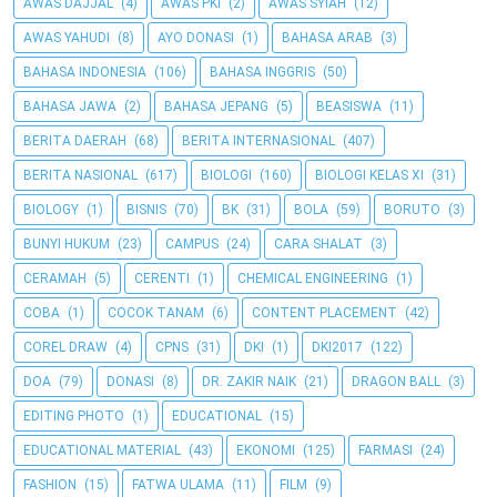
AWAS DAJJAL
(4)
AWAS PKI
(2)
AWAS SYIAH
(12)
AWAS YAHUDI
(8)
AYO DONASI
(1)
BAHASA ARAB
(3)
BAHASA INDONESIA
(106)
BAHASA INGGRIS
(50)
BAHASA JAWA
(2)
BAHASA JEPANG
(5)
BEASISWA
(11)
BERITA DAERAH
(68)
BERITA INTERNASIONAL
(407)
BERITA NASIONAL
(617)
BIOLOGI
(160)
BIOLOGI KELAS XI
(31)
BIOLOGY
(1)
BISNIS
(70)
BK
(31)
BOLA
(59)
BORUTO
(3)
BUNYI HUKUM
(23)
CAMPUS
(24)
CARA SHALAT
(3)
CERAMAH
(5)
CERENTI
(1)
CHEMICAL ENGINEERING
(1)
COBA
(1)
COCOK TANAM
(6)
CONTENT PLACEMENT
(42)
COREL DRAW
(4)
CPNS
(31)
DKI
(1)
DKI2017
(122)
DOA
(79)
DONASI
(8)
DR. ZAKIR NAIK
(21)
DRAGON BALL
(3)
EDITING PHOTO
(1)
EDUCATIONAL
(15)
EDUCATIONAL MATERIAL
(43)
EKONOMI
(125)
FARMASI
(24)
FASHION
(15)
FATWA ULAMA
(11)
FILM
(9)