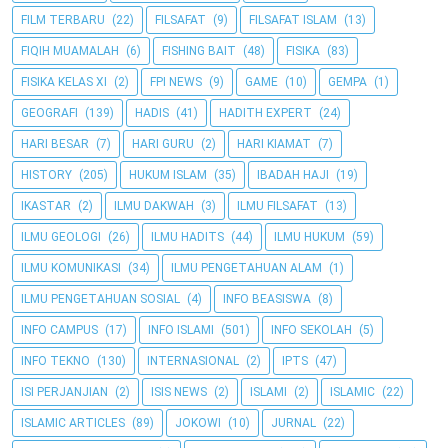
FILM TERBARU
(22)
FILSAFAT
(9)
FILSAFAT ISLAM
(13)
FIQIH MUAMALAH
(6)
FISHING BAIT
(48)
FISIKA
(83)
FISIKA KELAS XI
(2)
FPI NEWS
(9)
GAME
(10)
GEMPA
(1)
GEOGRAFI
(139)
HADIS
(41)
HADITH EXPERT
(24)
HARI BESAR
(7)
HARI GURU
(2)
HARI KIAMAT
(7)
HISTORY
(205)
HUKUM ISLAM
(35)
IBADAH HAJI
(19)
IKASTAR
(2)
ILMU DAKWAH
(3)
ILMU FILSAFAT
(13)
ILMU GEOLOGI
(26)
ILMU HADITS
(44)
ILMU HUKUM
(59)
ILMU KOMUNIKASI
(34)
ILMU PENGETAHUAN ALAM
(1)
ILMU PENGETAHUAN SOSIAL
(4)
INFO BEASISWA
(8)
INFO CAMPUS
(17)
INFO ISLAMI
(501)
INFO SEKOLAH
(5)
INFO TEKNO
(130)
INTERNASIONAL
(2)
IPTS
(47)
ISI PERJANJIAN
(2)
ISIS NEWS
(2)
ISLAMI
(2)
ISLAMIC
(22)
ISLAMIC ARTICLES
(89)
JOKOWI
(10)
JURNAL
(22)