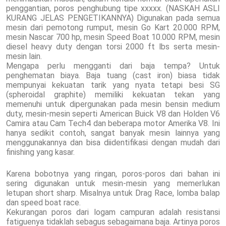
penggantian, poros penghubung tipe xxxxx. (NASKAH ASLI
KURANG JELAS PENGETIKANNYA) Digunakan pada semua
mesin dari pemotong rumput, mesin Go Kart 20.000 RPM,
mesin Nascar 700 hp, mesin Speed Boat 10.000 RPM, mesin
diesel heavy duty dengan torsi 2000 ft lbs serta mesin-
mesin lain.
Mengapa perlu mengganti dari baja tempa? Untuk
penghematan biaya. Baja tuang (cast iron) biasa tidak
mempunyai kekuatan tarik yang nyata tetapi besi SG
(spheroidal graphite) memiliki kekuatan tekan yang
memenuhi untuk dipergunakan pada mesin bensin medium
duty, mesin-mesin seperti American Buick V8 dan Holden V6
Camira atau Cam Tech4 dan beberapa motor Amerika V8. Ini
hanya sedikit contoh, sangat banyak mesin lainnya yang
menggunakannya dan bisa diidentifikasi dengan mudah dari
finishing yang kasar.
Karena bobotnya yang ringan, poros-poros dari bahan ini
sering digunakan untuk mesin-mesin yang memerlukan
letupan short sharp. Misalnya untuk Drag Race, lomba balap
dan speed boat race.
Kekurangan poros dari logam campuran adalah resistansi
fatiguenya tidaklah sebagus sebagaimana baja. Artinya poros