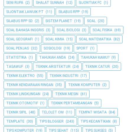
SENI RUPA
(2)
SHALAT SUNNAH
(12)
SIJONTIAK FC
(1)
SIJONTIAK LAWUIK P.T
(11)
SILABUS RPP
(19)
SILABUS RPP SD
(2)
SISTEM PLANET
(19)
SOAL
(20)
SOAL BAHASA INGGRIS
(3)
SOAL BIOLOGI
(3)
SOAL FISIKA
(69)
SOAL GEOGRAFI
(1)
SOAL KIMIA
(15)
SOAL MATEMATIKA
(82)
SOAL PENJAS
(32)
SOSIOLOGI
(19)
SPORT
(1)
STATISTIKA
(1)
TAHUKAH ANDA
(24)
TAHUKAH KAMU?
(9)
TASAWUF
(3)
TEKNIK ARSITEKTUR
(24)
TEKNIK CATUR
(20)
TEKNIK ELEKTRO
(55)
TEKNIK INDUSTRI
(17)
TEKNIK KENDARAAN RINGAN
(35)
TEKNIK KOMPUTER
(2)
TEKNIK LINGKUNGAN
(24)
TEKNIK MESIN
(61)
TEKNIK OTOMOTIF
(1)
TEKNIK PERTAMBANGAN
(5)
TEKNIK SIPIL
(48)
TELOLET OM
(11)
TEMPAT WISATA
(84)
TEMPLATE
(30)
TIPS BLOGGER
(243)
TIPS KECANTIKAN
(8)
TIPS KOMPUTER
(19)
TIPS SEHAT
(115)
TIPS SUKSES
(5)