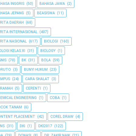
HASA INGGRIS
(50)
BAHASA JAWA
(2)
HASA JEPANG
(5)
BEASISWA
(11)
RITA DAERAH
(68)
RITA INTERNASIONAL
(407)
RITA NASIONAL
(617)
BIOLOGI
(160)
OLOGI KELAS XI
(31)
BIOLOGY
(1)
SNIS
(70)
BK
(31)
BOLA
(59)
ORUTO
(3)
BUNYI HUKUM
(23)
AMPUS
(24)
CARA SHALAT
(3)
ERAMAH
(5)
CERENTI
(1)
EMICAL ENGINEERING
(1)
COBA
(1)
OCOK TANAM
(6)
ONTENT PLACEMENT
(42)
COREL DRAW
(4)
NS
(31)
DKI
(1)
DKI2017
(122)
OA
(79)
DONASI
(8)
DR. ZAKIR NAIK
(21)