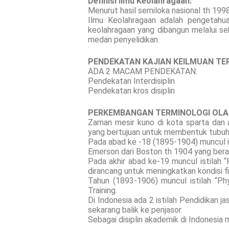
Definisi Ilmu Keolahragaan:
Menurut hasil semiloka nasional th 1998
Ilmu Keolahragaan adalah pengetahua
keolahragaan yang dibangun melalui seb
medan penyelidikan.
PENDEKATAN KAJIAN KEILMUAN TE
ADA 2 MACAM PENDEKATAN:
Pendekatan Interdisiplin
Pendekatan kros disiplin
PERKEMBANGAN TERMINOLOGI OL
Zaman mesir kuno di kota sparta dan a
yang bertujuan untuk membentuk tubuh 
Pada abad ke -18 (1895-1904) muncul is
Emerson dari Boston th 1904 yang berart
Pada akhir abad ke-19 muncul istilah “P
dirancang untuk meningkatkan kondisi fi
Tahun (1893-1906) muncul istilah “Phys
Training.
Di Indonesia ada 2 istilah Pendidikan j
sekarang balik ke penjasor.
Sebagai disiplin akademik di Indonesia