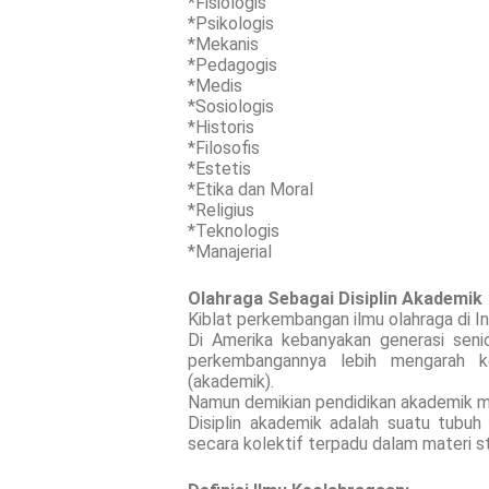
*Fisiologis
*Psikologis
*Mekanis
*Pedagogis
*Medis
*Sosiologis
*Historis
*Filosofis
*Estetis
*Etika dan Moral
*Religius
*Teknologis
*Manajerial
Olahraga Sebagai Disiplin Akademik
Kiblat perkembangan ilmu olahraga di I
Di Amerika kebanyakan generasi seni
perkembangannya lebih mengarah ke
(akademik).
Namun demikian pendidikan akademik me
Disiplin akademik adalah suatu tubu
secara kolektif terpadu dalam materi st