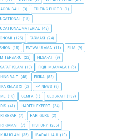
AGON BALL
(3)
EDITING PHOTO
(1)
UCATIONAL
(15)
UCATIONAL MATERIAL
(43)
KONOMI
(125)
FARMASI
(24)
SHION
(15)
FATWA ULAMA
(11)
FILM
(9)
LM TERBARU
(22)
FILSAFAT
(9)
LSAFAT ISLAM
(13)
FIQIH MUAMALAH
(6)
SHING BAIT
(48)
FISIKA
(83)
SIKA KELAS XI
(2)
FPI NEWS
(9)
AME
(10)
GEMPA
(1)
GEOGRAFI
(139)
DIS
(41)
HADITH EXPERT
(24)
RI BESAR
(7)
HARI GURU
(2)
RI KIAMAT
(7)
HISTORY
(205)
KUM ISLAM
(35)
IBADAH HAJI
(19)