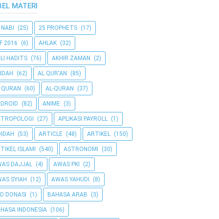
BEL MATERI
 NABI
(25)
25 PROPHETS
(17)
F 2016
(6)
AHLAK
(32)
LI HADITS
(76)
AKHIR ZAMAN
(2)
IDAH
(62)
AL QUR'AN
(85)
 QURAN
(60)
AL-QURAN
(37)
DROID
(82)
ANIME
(3)
NTROPOLOGI
(27)
APLIKASI PAYROLL
(1)
IDAH
(53)
ARTICLE
(48)
ARTIKEL
(150)
TIKEL ISLAMI
(540)
ASTRONOMI
(30)
AS DAJJAL
(4)
AWAS PKI
(2)
AS SYIAH
(12)
AWAS YAHUDI
(8)
O DONASI
(1)
BAHASA ARAB
(3)
HASA INDONESIA
(106)