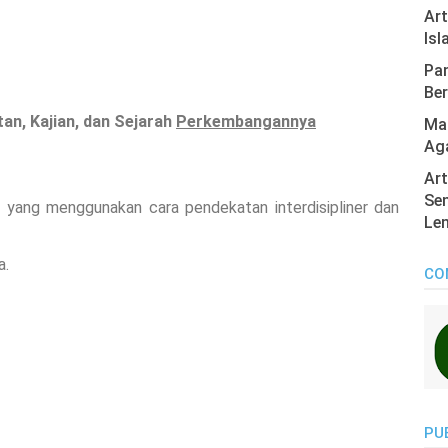
Ar
Isl
Pan
Ber
an, Kajian, dan Sejarah
Perkembangannya
Mas
Ag
Art
Sen
 yang menggunakan cara pendekatan interdisipliner dan
Len
a.
CO
PU