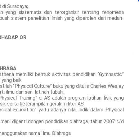
 di Surabaya;
n yang sistematis dan terorganisir tentang fenomena
uah sistem penelitian ilmiah yang diperoleh dari medan-
RHADAP OR
AHRAGA
thena memiliki bentuk aktivitas pendidikan “Gymnastic”
yang baik.
tilah “Physical Culture” buku yang ditulis Charles Wesley
i ilmu dan seni latihan tubuh.
hysical Training” di AS adalah program latihan fisik yang
sik serta keterampilan gerak militer AS.
ical Education” yaitu adanya nilai didik dalam Physical
asmani diganti dengan pendidikan olahraga, tahun 2007 s/d
 menggunakan nama Ilmu Olahraga.