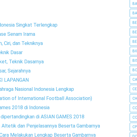
BA
BA
BE
donesia Singkat Terlengkap
BE
ase Senam Irama
BE
, Ciri, dan Tekniknya
BI
eknik Dasar
BI
ket, Teknik Dasarnya
B
sar, Sejarahnya
KI LAPANGAN
C
ahraga Nasional Indonesia Lengkap
C
tion of International Football Association)
CH
ames 2018 di Indonesia
C
g dipertandingkan di ASIAN GAMES 2018
C
ltetik dan Penjelasannya Beserta Gambarnya
CP
 Cara Melakukan Lengkap Beserta Gambarnya
D