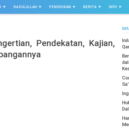
I
RASULULLAH
PENDIDIKAN
BERITA
INFO
MA
Ini
gertian, Pendekatan, Kajian,
Qa
mbangannya
Ber
dal
Ke
Com
Sa'
Ing
Hu
Da
Har
Men