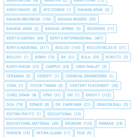
AWAS DAJJAL
(4)
AWAS PKI
(2)
AWAS SYIAH
(12)
AWAS YAHUDI
(8)
AYO DONASI
(1)
BAHASA ARAB
(3)
BAHASA INDONESIA
(106)
BAHASA INGGRIS
(50)
BAHASA JAWA
(2)
BAHASA JEPANG
(5)
BEASISWA
(11)
BERITA DAERAH
(68)
BERITA INTERNASIONAL
(407)
BERITA NASIONAL
(617)
BIOLOGI
(160)
BIOLOGI KELAS XI
(31)
BIOLOGY
(1)
BISNIS
(70)
BK
(31)
BOLA
(59)
BORUTO
(3)
BUNYI HUKUM
(23)
CAMPUS
(24)
CARA SHALAT
(3)
CERAMAH
(5)
CERENTI
(1)
CHEMICAL ENGINEERING
(1)
COBA
(1)
COCOK TANAM
(6)
CONTENT PLACEMENT
(42)
COREL DRAW
(4)
CPNS
(31)
DKI
(1)
DKI2017
(122)
DOA
(79)
DONASI
(8)
DR. ZAKIR NAIK
(21)
DRAGON BALL
(3)
EDITING PHOTO
(1)
EDUCATIONAL
(15)
EDUCATIONAL MATERIAL
(43)
EKONOMI
(125)
FARMASI
(24)
FASHION
(15)
FATWA ULAMA
(11)
FILM
(9)