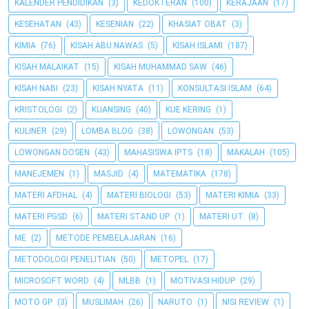
KALENDER PENDIDIKAN
(3)
KEDOKTERAN
(100)
KERAJAAN
(17)
KESEHATAN
(43)
KESENIAN
(22)
KHASIAT OBAT
(3)
KIMIA
(76)
KISAH ABU NAWAS
(5)
KISAH ISLAMI
(187)
KISAH MALAIKAT
(15)
KISAH MUHAMMAD SAW
(46)
KISAH NABI
(23)
KISAH NYATA
(11)
KONSULTASI ISLAM
(64)
KRISTOLOGI
(2)
KUANSING
(40)
KUE KERING
(1)
KULINER
(29)
LOMBA BLOG
(38)
LOWONGAN
(53)
LOWONGAN DOSEN
(43)
MAHASISWA IPTS
(18)
MAKALAH
(105)
MANEJEMEN
(1)
MASJID
(4)
MATEMATIKA
(178)
MATERI AFDHAL
(4)
MATERI BIOLOGI
(53)
MATERI KIMIA
(33)
MATERI PGSD
(6)
MATERI STAND UP
(1)
MATERI UT
(8)
ME
(2)
METODE PEMBELAJARAN
(16)
METODOLOGI PENELITIAN
(50)
METOPEL
(17)
MICROSOFT WORD
(4)
MLBB
(1)
MOTIVASI HIDUP
(29)
MOTO GP
(3)
MUSLIMAH
(26)
NARUTO
(1)
NISI REVIEW
(1)