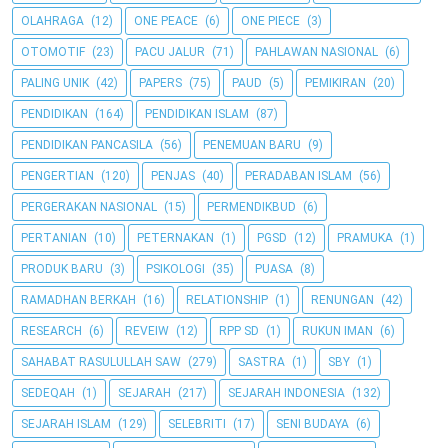
OLAHRAGA
(12)
ONE PEACE
(6)
ONE PIECE
(3)
OTOMOTIF
(23)
PACU JALUR
(71)
PAHLAWAN NASIONAL
(6)
PALING UNIK
(42)
PAPERS
(75)
PAUD
(5)
PEMIKIRAN
(20)
PENDIDIKAN
(164)
PENDIDIKAN ISLAM
(87)
PENDIDIKAN PANCASILA
(56)
PENEMUAN BARU
(9)
PENGERTIAN
(120)
PENJAS
(40)
PERADABAN ISLAM
(56)
PERGERAKAN NASIONAL
(15)
PERMENDIKBUD
(6)
PERTANIAN
(10)
PETERNAKAN
(1)
PGSD
(12)
PRAMUKA
(1)
PRODUK BARU
(3)
PSIKOLOGI
(35)
PUASA
(8)
RAMADHAN BERKAH
(16)
RELATIONSHIP
(1)
RENUNGAN
(42)
RESEARCH
(6)
REVEIW
(12)
RPP SD
(1)
RUKUN IMAN
(6)
SAHABAT RASULULLAH SAW
(279)
SASTRA
(1)
SBY
(1)
SEDEQAH
(1)
SEJARAH
(217)
SEJARAH INDONESIA
(132)
SEJARAH ISLAM
(129)
SELEBRITI
(17)
SENI BUDAYA
(6)