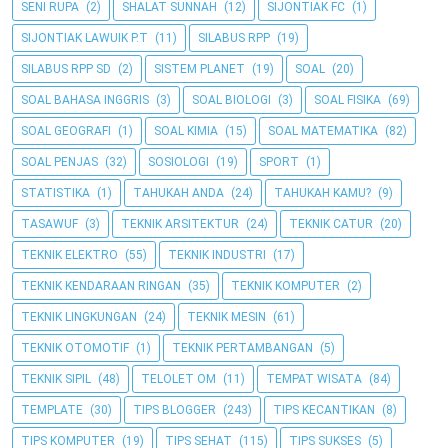
SENI RUPA
(2)
SHALAT SUNNAH
(12)
SIJONTIAK FC
(1)
SIJONTIAK LAWUIK P.T
(11)
SILABUS RPP
(19)
SILABUS RPP SD
(2)
SISTEM PLANET
(19)
SOAL
(20)
SOAL BAHASA INGGRIS
(3)
SOAL BIOLOGI
(3)
SOAL FISIKA
(69)
SOAL GEOGRAFI
(1)
SOAL KIMIA
(15)
SOAL MATEMATIKA
(82)
SOAL PENJAS
(32)
SOSIOLOGI
(19)
SPORT
(1)
STATISTIKA
(1)
TAHUKAH ANDA
(24)
TAHUKAH KAMU?
(9)
TASAWUF
(3)
TEKNIK ARSITEKTUR
(24)
TEKNIK CATUR
(20)
TEKNIK ELEKTRO
(55)
TEKNIK INDUSTRI
(17)
TEKNIK KENDARAAN RINGAN
(35)
TEKNIK KOMPUTER
(2)
TEKNIK LINGKUNGAN
(24)
TEKNIK MESIN
(61)
TEKNIK OTOMOTIF
(1)
TEKNIK PERTAMBANGAN
(5)
TEKNIK SIPIL
(48)
TELOLET OM
(11)
TEMPAT WISATA
(84)
TEMPLATE
(30)
TIPS BLOGGER
(243)
TIPS KECANTIKAN
(8)
TIPS KOMPUTER
(19)
TIPS SEHAT
(115)
TIPS SUKSES
(5)