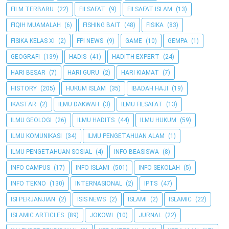
FILM TERBARU
(22)
FILSAFAT
(9)
FILSAFAT ISLAM
(13)
FIQIH MUAMALAH
(6)
FISHING BAIT
(48)
FISIKA
(83)
FISIKA KELAS XI
(2)
FPI NEWS
(9)
GAME
(10)
GEMPA
(1)
GEOGRAFI
(139)
HADIS
(41)
HADITH EXPERT
(24)
HARI BESAR
(7)
HARI GURU
(2)
HARI KIAMAT
(7)
HISTORY
(205)
HUKUM ISLAM
(35)
IBADAH HAJI
(19)
IKASTAR
(2)
ILMU DAKWAH
(3)
ILMU FILSAFAT
(13)
ILMU GEOLOGI
(26)
ILMU HADITS
(44)
ILMU HUKUM
(59)
ILMU KOMUNIKASI
(34)
ILMU PENGETAHUAN ALAM
(1)
ILMU PENGETAHUAN SOSIAL
(4)
INFO BEASISWA
(8)
INFO CAMPUS
(17)
INFO ISLAMI
(501)
INFO SEKOLAH
(5)
INFO TEKNO
(130)
INTERNASIONAL
(2)
IPTS
(47)
ISI PERJANJIAN
(2)
ISIS NEWS
(2)
ISLAMI
(2)
ISLAMIC
(22)
ISLAMIC ARTICLES
(89)
JOKOWI
(10)
JURNAL
(22)