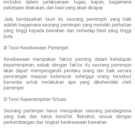
instruksi dalam pelaksanaan tugas, kapan, bagaimana
pekerjaan dilakukan, dan hasil yang akan dicapai.
Jadi, berdasarkan teori ini, seorang pemimpin yang baik
adalah bagaimana seorang pemimpin yang memiliki perhatian
yang tinggi kepada bawahan dan terhadap hasil yang tinggi
pula.
Ø Teori Kewibawaan Pemimpin
Kewibawaan merupakan faktor penting dalam kehidupan
kepemimpinan, sebab dengan faktor itu seorang pemimpin
akan dapat mempengaruhi perilaku orang lain baik secara
perorangan maupun kelompok sehingga orang tersebut
bersedia untuk melakukan apa yang dikehendaki oleh
pemimpin.
Ø Teori Kepemimpinan Situasi
Seorang pemimpin harus merupakan seorang pendiagnosa
yang baik dan harus bersifat fleksibel, sesuai dengan
perkembangan dan tingkat kedewasaan bawahan.