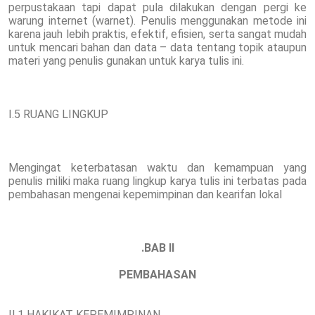
perpustakaan tapi dapat pula dilakukan dengan pergi ke
warung internet (warnet). Penulis menggunakan metode ini
karena jauh lebih praktis, efektif, efisien, serta sangat mudah
untuk mencari bahan dan data – data tentang topik ataupun
materi yang penulis gunakan untuk karya tulis ini.
I.5 RUANG LINGKUP
Mengingat keterbatasan waktu dan kemampuan yang
penulis miliki maka ruang lingkup karya tulis ini terbatas pada
pembahasan mengenai kepemimpinan dan kearifan lokal
.BAB II
PEMBAHASAN
II.1 HAKIKAT KEPEMIMPINAN