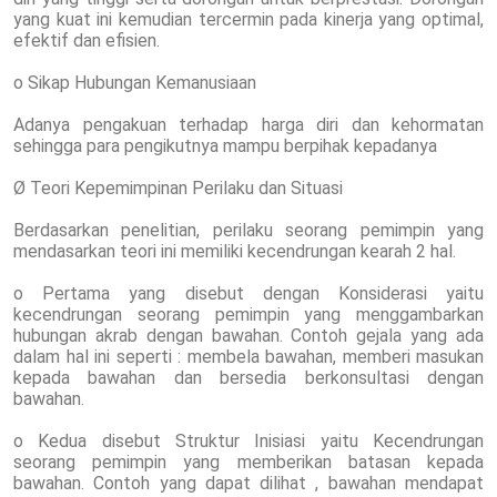
yang kuat ini kemudian tercermin pada kinerja yang optimal,
efektif dan efisien.
o Sikap Hubungan Kemanusiaan
Adanya pengakuan terhadap harga diri dan kehormatan
sehingga para pengikutnya mampu berpihak kepadanya
Ø Teori Kepemimpinan Perilaku dan Situasi
Berdasarkan penelitian, perilaku seorang pemimpin yang
mendasarkan teori ini memiliki kecendrungan kearah 2 hal.
o Pertama yang disebut dengan Konsiderasi yaitu
kecendrungan seorang pemimpin yang menggambarkan
hubungan akrab dengan bawahan. Contoh gejala yang ada
dalam hal ini seperti : membela bawahan, memberi masukan
kepada bawahan dan bersedia berkonsultasi dengan
bawahan.
o Kedua disebut Struktur Inisiasi yaitu Kecendrungan
seorang pemimpin yang memberikan batasan kepada
bawahan. Contoh yang dapat dilihat , bawahan mendapat