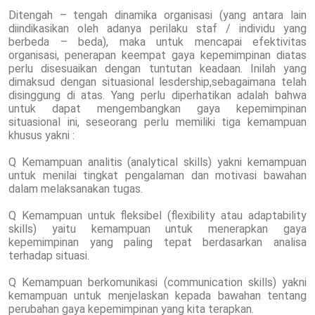
Ditengah – tengah dinamika organisasi (yang antara lain
diindikasikan oleh adanya perilaku staf / individu yang
berbeda – beda), maka untuk mencapai efektivitas
organisasi, penerapan keempat gaya kepemimpinan diatas
perlu disesuaikan dengan tuntutan keadaan. Inilah yang
dimaksud dengan situasional lesdership,sebagaimana telah
disinggung di atas. Yang perlu diperhatikan adalah bahwa
untuk dapat mengembangkan gaya kepemimpinan
situasional ini, seseorang perlu memiliki tiga kemampuan
khusus yakni :
Q Kemampuan analitis (analytical skills) yakni kemampuan
untuk menilai tingkat pengalaman dan motivasi bawahan
dalam melaksanakan tugas.
Q Kemampuan untuk fleksibel (flexibility atau adaptability
skills) yaitu kemampuan untuk menerapkan gaya
kepemimpinan yang paling tepat berdasarkan analisa
terhadap situasi.
Q Kemampuan berkomunikasi (communication skills) yakni
kemampuan untuk menjelaskan kepada bawahan tentang
perubahan gaya kepemimpinan yang kita terapkan.