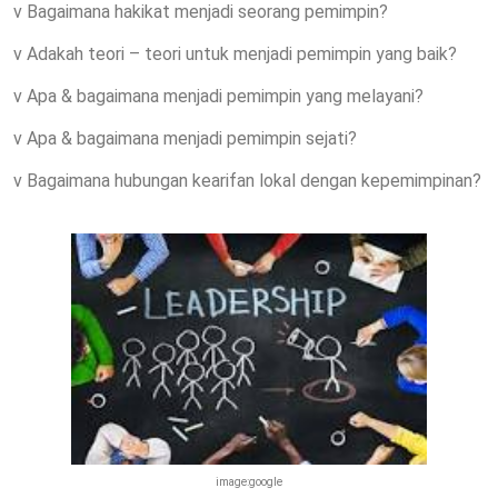
v Bagaimana hakikat menjadi seorang pemimpin?
v Adakah teori – teori untuk menjadi pemimpin yang baik?
v Apa & bagaimana menjadi pemimpin yang melayani?
v Apa & bagaimana menjadi pemimpin sejati?
v Bagaimana hubungan kearifan lokal dengan kepemimpinan?
image:google