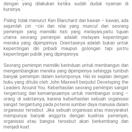
dengan yang dilakukan ketika sudah duduk nyaman di
kursinya.
Paling tidak menurut Ken Blanchard dan kawan – kawan, ada
sejumlah ciri –ciri dan nilai yang muncul dari seorang
pemimpin yang memiliki hati yang melayani,yaitu tujuan
utama seorang pemimpin adalah melayani kepentingan
mereka yang dipimpinnya. Orientasinya adalah bukan untuk
kepentingan diri pribadi maupun golongan tapi justru
kepentingan publik yang dipimpinnya.
Seorang pemimpin memiliki kerinduan untuk membangun dan
mengembangkan mereka yang dipimpinnya sehingga tumbuh
banyak pemimpin dalam kelomponya. Hal ini sejalan dengan
buku yang ditulis oleh John Maxwell berjudul Developing the
Leaders Around You. Keberhasilan seorang pemimpin sangat
tergantung dari kemampuannya untuk membangun orang –
orang di sekitarnya, karena keberhasilan sebuah organisasi
sangat tergantung pada potensi sumber daya manusia dalam
organisasi tersebut. Jika sebuah organisasi atau masyarakat
mempunyai banyak anggota dengan kualitas pemimpin,
organisasi atau bangsa tersebut akan berkembang dan
menjadi kuat.