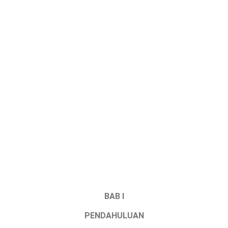
BAB I
PENDAHULUAN