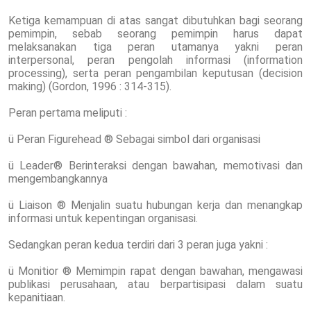
Ketiga kemampuan di atas sangat dibutuhkan bagi seorang
pemimpin, sebab seorang pemimpin harus dapat
melaksanakan tiga peran utamanya yakni peran
interpersonal, peran pengolah informasi (information
processing), serta peran pengambilan keputusan (decision
making) (Gordon, 1996 : 314-315).
Peran pertama meliputi :
ü Peran Figurehead ® Sebagai simbol dari organisasi
ü Leader® Berinteraksi dengan bawahan, memotivasi dan
mengembangkannya
ü Liaison ® Menjalin suatu hubungan kerja dan menangkap
informasi untuk kepentingan organisasi.
Sedangkan peran kedua terdiri dari 3 peran juga yakni :
ü Monitior ® Memimpin rapat dengan bawahan, mengawasi
publikasi perusahaan, atau berpartisipasi dalam suatu
kepanitiaan.