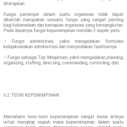
diterapkan.
Fungsi pemimpin dalam suatu organisasi tidak dapat
dibantah merupakan sesuatu fungsi yang sangat penting
bagi keberadaan dan kemajuan organisasi yang bersangkutan.
Pada dasarnya fungsi kepemimpinan memiliki 2 aspek yaitu :
– Fungsi administrasi, yakni mengadakan formulasi
kebijaksanakan administrasi dan menyediakan fasilitasnya.
– Fungsi sebagai Top Mnajemen, yakni mengadakan planning,
organizing, staffing, directing, commanding, controling, dsb.
II.2 TEORI KEPEMIMPINAN
Memahami teori-teori kepemimpinan sangat besar artinya
untuk mengkaji sejauh mana kepemimpinan dalam suatu