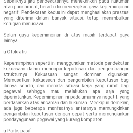
Sebaliknya jika pendekatannya menekankan pada hukuman
atau punishment, berarti dia menerapkan gaya kepemimpinan
negatif. Pendekatan kedua ini dapat menghasilakan prestasi
yang diterima dalam banyak situasi, tetapi menimbulkan
kerugian manusiawi.
Selain gaya kepemimpinan di atas masih terdapat gaya
lainnya.
ü Otokratis
Kepemimpinan seperti ini menggunakan metode pendekatan
kekuasaan dalam mencapai keputusan dan pengembangan
strukturnya. Kekuasaan sangat dominan digunakan.
Memusatkan kekuasaan dan pengambilan keputusan bagi
dirinya sendiri, dan menata situasi kerja yang rumit bagi
pegawai sehingga mau melakukan apa saja yang
diperintahkan. Kepemimpinan ini pada umumnya negatif, yang
berdasarkan atas ancaman dan hukuman. Meskipun demikian,
ada juga beberapa manfaatnya antaranya memungkinkan
pengambilan keputusan dengan cepat serta memungkinkan
pendayagunaan pegawai yang kurang kompeten.
ü Partisipasif