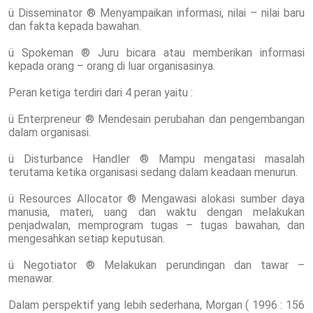
ü Disseminator ® Menyampaikan informasi, nilai – nilai baru
dan fakta kepada bawahan.
ü Spokeman ® Juru bicara atau memberikan informasi
kepada orang – orang di luar organisasinya.
Peran ketiga terdiri dari 4 peran yaitu :
ü Enterpreneur ® Mendesain perubahan dan pengembangan
dalam organisasi.
ü Disturbance Handler ® Mampu mengatasi masalah
terutama ketika organisasi sedang dalam keadaan menurun.
ü Resources Allocator ® Mengawasi alokasi sumber daya
manusia, materi, uang dan waktu dengan melakukan
penjadwalan, memprogram tugas – tugas bawahan, dan
mengesahkan setiap keputusan.
ü Negotiator ® Melakukan perundingan dan tawar –
menawar.
Dalam perspektif yang lebih sederhana, Morgan ( 1996 : 156