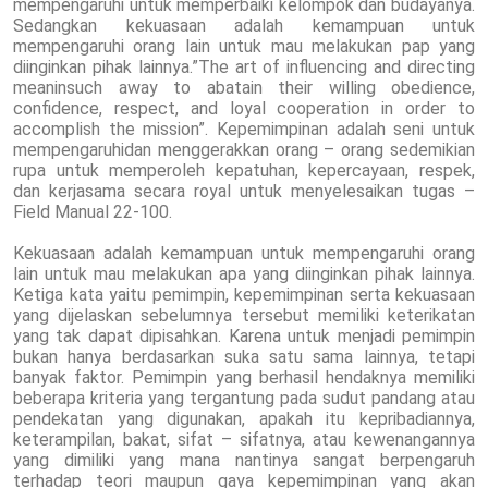
mempengaruhi untuk memperbaiki kelompok dan budayanya.
Sedangkan kekuasaan adalah kemampuan untuk
mempengaruhi orang lain untuk mau melakukan pap yang
diinginkan pihak lainnya.”The art of influencing and directing
meaninsuch away to abatain their willing obedience,
confidence, respect, and loyal cooperation in order to
accomplish the mission”. Kepemimpinan adalah seni untuk
mempengaruhidan menggerakkan orang – orang sedemikian
rupa untuk memperoleh kepatuhan, kepercayaan, respek,
dan kerjasama secara royal untuk menyelesaikan tugas –
Field Manual 22-100.
Kekuasaan adalah kemampuan untuk mempengaruhi orang
lain untuk mau melakukan apa yang diinginkan pihak lainnya.
Ketiga kata yaitu pemimpin, kepemimpinan serta kekuasaan
yang dijelaskan sebelumnya tersebut memiliki keterikatan
yang tak dapat dipisahkan. Karena untuk menjadi pemimpin
bukan hanya berdasarkan suka satu sama lainnya, tetapi
banyak faktor. Pemimpin yang berhasil hendaknya memiliki
beberapa kriteria yang tergantung pada sudut pandang atau
pendekatan yang digunakan, apakah itu kepribadiannya,
keterampilan, bakat, sifat – sifatnya, atau kewenangannya
yang dimiliki yang mana nantinya sangat berpengaruh
terhadap teori maupun gaya kepemimpinan yang akan