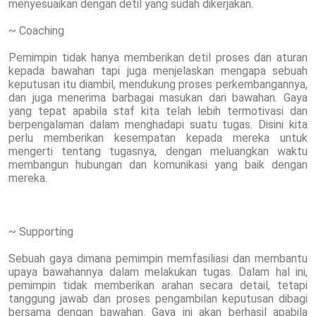
menyesuaikan dengan detil yang sudah dikerjakan.
~ Coaching
Pemimpin tidak hanya memberikan detil proses dan aturan
kepada bawahan tapi juga menjelaskan mengapa sebuah
keputusan itu diambil, mendukung proses perkembangannya,
dan juga menerima barbagai masukan dari bawahan. Gaya
yang tepat apabila staf kita telah lebih termotivasi dan
berpengalaman dalam menghadapi suatu tugas. Disini kita
perlu memberikan kesempatan kepada mereka untuk
mengerti tentang tugasnya, dengan meluangkan waktu
membangun hubungan dan komunikasi yang baik dengan
mereka.
~ Supporting
Sebuah gaya dimana pemimpin memfasiliasi dan membantu
upaya bawahannya dalam melakukan tugas. Dalam hal ini,
pemimpin tidak memberikan arahan secara detail, tetapi
tanggung jawab dan proses pengambilan keputusan dibagi
bersama dengan bawahan. Gaya ini akan berhasil apabila