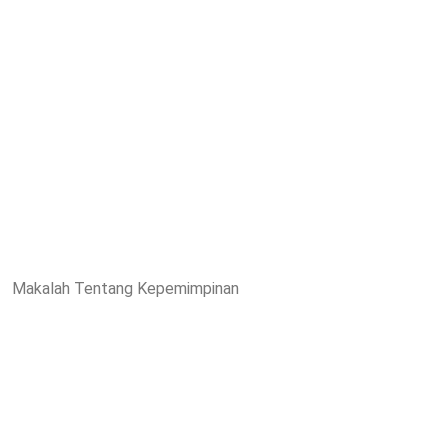
Makalah Tentang Kepemimpinan