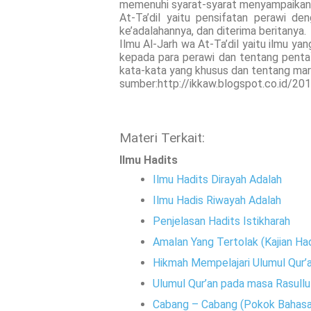
memenuhi syarat-syarat menyampaikann
At-Ta’dil yaitu pensifatan perawi d
ke’adalahannya, dan diterima beritanya.
Ilmu Al-Jarh wa At-Ta’dil yaitu ilmu y
kepada para perawi dan tentang penta
kata-kata yang khusus dan tentang mar
sumber:http://ikkaw.blogspot.co.id/20
Materi Terkait:
Ilmu Hadits
Ilmu Hadits Dirayah Adalah
Ilmu Hadis Riwayah Adalah
Penjelasan Hadits Istikharah
Amalan Yang Tertolak (Kajian Ha
Hikmah Mempelajari Ulumul Qur
Ulumul Qur’an pada masa Rasullu
Cabang – Cabang (Pokok Bahasan