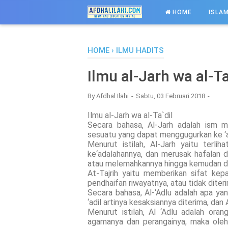
-->
HOME
ISLAM
HOME
›
ILMU HADITS
Ilmu al-Jarh wa al-Ta
By
Afdhal Ilahi
Sabtu, 03 Februari 2018
Ilmu al-Jarh wa al-Ta`dil
Secara bahasa, Al-Jarh adalah ism m
sesuatu yang dapat menggugurkan ke ‘
Menurut istilah, Al-Jarh yaitu terl
ke‘adalahannya, dan merusak hafalan 
atau melemahkannya hingga kemudan di
At-Tajrih yaitu memberikan sifat ke
pendhaifan riwayatnya, atau tidak diter
Secara bahasa, Al-‘Adlu adalah apa yan
‘adil artinya kesaksiannya diterima, da
Menurut istilah, Al ‘Adlu adalah or
agamanya dan perangainya, maka oleh 