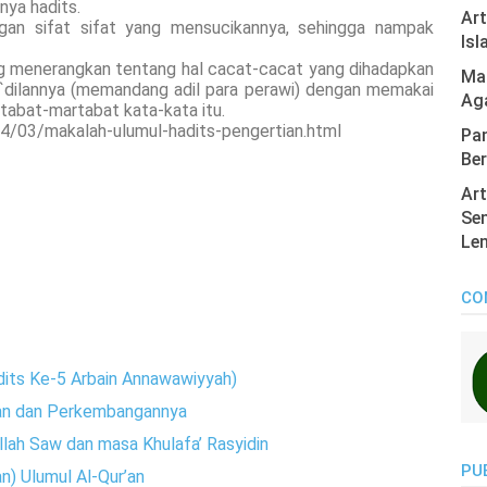
ya hadits.
Ar
engan sifat sifat yang mensucikannya, sehingga nampak
Isl
ang menerangkan tentang hal cacat-cacat yang dihadapkan
Mas
`dilannya (memandang adil para perawi) dengan memakai
Ag
tabat-martabat kata-kata itu.
14/03/makalah-ulumul-hadits-pengertian.html
Pan
Ber
Art
Sen
Len
CO
dits Ke-5 Arbain Annawawiyyah)
’an dan Perkembangannya
llah Saw dan masa Khulafa’ Rasyidin
PU
) Ulumul Al-Qur’an