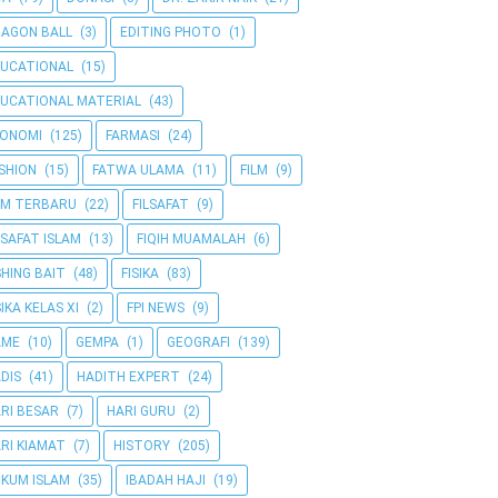
AGON BALL
(3)
EDITING PHOTO
(1)
UCATIONAL
(15)
UCATIONAL MATERIAL
(43)
KONOMI
(125)
FARMASI
(24)
SHION
(15)
FATWA ULAMA
(11)
FILM
(9)
LM TERBARU
(22)
FILSAFAT
(9)
LSAFAT ISLAM
(13)
FIQIH MUAMALAH
(6)
SHING BAIT
(48)
FISIKA
(83)
SIKA KELAS XI
(2)
FPI NEWS
(9)
AME
(10)
GEMPA
(1)
GEOGRAFI
(139)
DIS
(41)
HADITH EXPERT
(24)
RI BESAR
(7)
HARI GURU
(2)
RI KIAMAT
(7)
HISTORY
(205)
KUM ISLAM
(35)
IBADAH HAJI
(19)