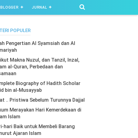
BLOGGER
JURNAL
TERI POPULER
lah Pengertian Al Syamsiah dan Al
mariyah
ikut Makna Nuzul, dan Tanzil, Inzal,
am al-Quran, Perbedaan dan
samaan
plete Biography of Hadith Scholar
id bin al-Musayyab
at .. Pristiwa Sebelum Turunnya Dajjal
kum Merayakan Hari Kemerdekaan di
lam Islam
i-hari Baik untuk Membeli Barang
urut Ajaran Islam