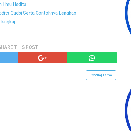
m Ilmu Hadits
adits Qudsi Serta Contohnya Lengkap
rlengkap
SHARE THIS POST
Posting Lama