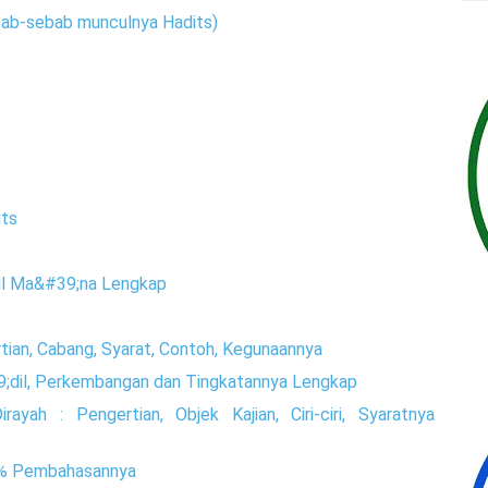
bab-sebab munculnya Hadits)
its
 Bil Ma&#39;na Lengkap
ertian, Cabang, Syarat, Contoh, Kegunaannya
9;dil, Perkembangan dan Tingkatannya Lengkap
ayah : Pengertian, Objek Kajian, Ciri-ciri, Syaratnya
0% Pembahasannya