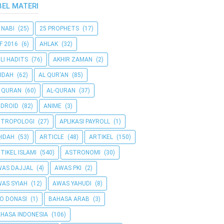
BEL MATERI
 NABI
(25)
25 PROPHETS
(17)
F 2016
(6)
AHLAK
(32)
LI HADITS
(76)
AKHIR ZAMAN
(2)
IDAH
(62)
AL QUR'AN
(85)
 QURAN
(60)
AL-QURAN
(37)
DROID
(82)
ANIME
(3)
NTROPOLOGI
(27)
APLIKASI PAYROLL
(1)
IDAH
(53)
ARTICLE
(48)
ARTIKEL
(150)
TIKEL ISLAMI
(540)
ASTRONOMI
(30)
AS DAJJAL
(4)
AWAS PKI
(2)
AS SYIAH
(12)
AWAS YAHUDI
(8)
O DONASI
(1)
BAHASA ARAB
(3)
HASA INDONESIA
(106)