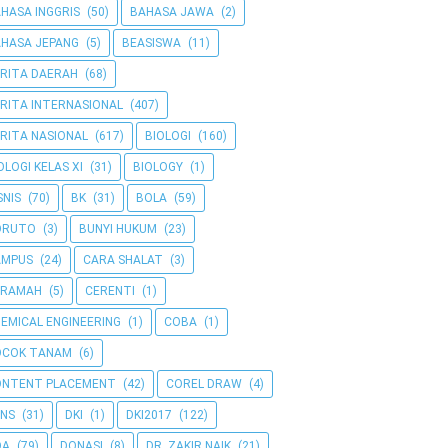
HASA INGGRIS
(50)
BAHASA JAWA
(2)
HASA JEPANG
(5)
BEASISWA
(11)
RITA DAERAH
(68)
RITA INTERNASIONAL
(407)
RITA NASIONAL
(617)
BIOLOGI
(160)
OLOGI KELAS XI
(31)
BIOLOGY
(1)
SNIS
(70)
BK
(31)
BOLA
(59)
ORUTO
(3)
BUNYI HUKUM
(23)
AMPUS
(24)
CARA SHALAT
(3)
ERAMAH
(5)
CERENTI
(1)
EMICAL ENGINEERING
(1)
COBA
(1)
OCOK TANAM
(6)
ONTENT PLACEMENT
(42)
COREL DRAW
(4)
NS
(31)
DKI
(1)
DKI2017
(122)
OA
(79)
DONASI
(8)
DR. ZAKIR NAIK
(21)