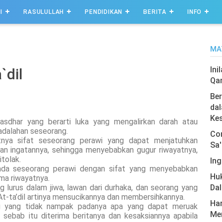
I
RASULULLAH
PENDIDIKAN
BERITA
INFO
MA
Ini
`dil
Qa
Ber
dal
Ke
asdhar yang berarti luka yang mengalirkan darah atau
adalahan seseorang.
Com
ihatnya sifat seseorang perawi yang dapat menjatuhkan
Sa'
dan ingatannya, sehingga menyebabkan gugur riwayatnya,
tolak.
Ing
pada seseorang perawi dengan sifat yang menyebabkan
Hu
ima riwayatnya.
g lurus dalam jiwa, lawan dari durhaka, dan seorang yang
Da
n At-ta’dil artinya mensucikannya dan membersihkannya.
Har
ang yang tidak nampak padanya apa yang dapat meruak
Men
sebab itu diterima beritanya dan kesaksiannya apabila