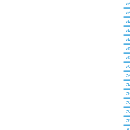
BA
BA
BE
BE
BE
BI
BI
B
C
C
CH
C
C
CP
D