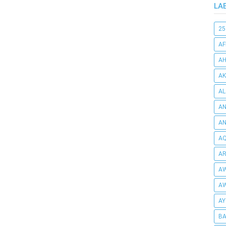
LA
25
AF
AH
AK
AL
AN
A
AQ
AR
AW
AW
AY
BA