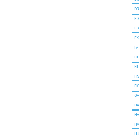
DR
ED
ED
E
FA
FI
FI
FI
FI
G
HA
HA
HA
HU